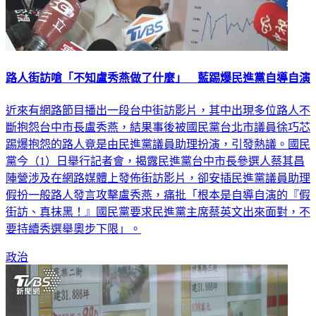
路人街訪嗆「不知盧秀燕做了什麼」 藍踢爆民進黨自導自演
近來有網路節目播出一段台中街訪影片，其中出現多位路人不
斷抱怨台中市長盧秀燕，結果事後被國民黨台北市議員徐巧芯
踢爆抱怨的路人竟是由民進黨議員助理扮演，引發熱議。國民
黨今（1）日舉行記者會，揭露民進黨台中市長參選人蔡其昌
陣營涉及在網路媒體上發佈街訪影片，卻安插民進黨議員助理
假扮一般路人發言攻擊盧秀燕，痛批「根本是自導自演的『假
街訪、真抹黑！』國民黨要求民進黨主席蔡英文出來面對，不
要持續秀選舉奧步下限」。
政治