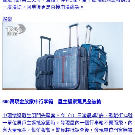
一度潰堤，回房後更是直接崩潰痛哭。
娛樂
600萬現金放家中行李箱 屋主返家驚見全被偷
中環懷疑發生閉門失竊案。今（1）日凌晨4時許，歌賦街14號
一單位男戶主返抵家園時，發現屋內一個行李箱不翼而飛，內
有大量現金，慌忙報警。警員趕抵調查後，發現單位門窗無被