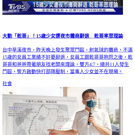
大動「乾哥」！15歲少女遭夜市攤商辭退 乾哥率眾理論
台中旱溪夜市，昨天晚上發生聚眾鬥毆，射氣球的攤商，不滿
15歲的女員工業績不好要辭退，女員工跟乾哥哥抱怨之後，乾
哥哥和爸爸帶著朋友找老闆來理論，雙方4:7，總共11人發生
鬥毆，警方啟動快打部隊壓制，當事人少女並不在現場。
社會