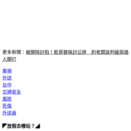
更多新聞：
被開除討拍！乾哥替妹討公道　約老闆談判破局烙
人開打
車禍
外送
台中
交通安全
風險
死傷
外送員
◤放假去哪玩？◢