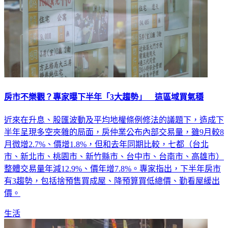
房市不樂觀？專家曝下半年「3大趨勢」 這區域買氣穩
近來在升息、股匯波動及平均地權條例修法的議題下，造成下
半年呈現多空夾雜的局面，房仲業公布內部交易量，雖9月較8
月微增2.7%、價增1.8%，但和去年同期比較，七都（台北
市、新北市、桃園市、新竹縣市、台中市、台南市、高雄市）
整體交易量年減12.9%、價年增7.8%。專家指出，下半年房市
有3趨勢，包括捨預售買成屋、降預算買低總價、勤看屋緩出
價。
生活