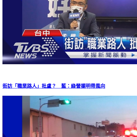
街訪「職業路人」批盧？ 藍：綠營擺明帶風向