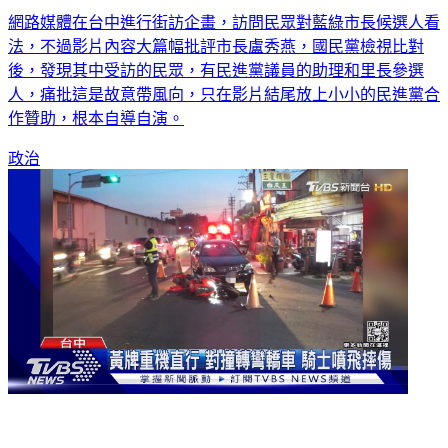
網路媒體在台中進行街訪企畫，訪問民眾對藍綠市長候選人看
法，不過影片內容大篇幅批評市長盧秀燕，國民黨檢視比對
後，發現其中受訪的民眾，有民進黨議員的助理和里長參選
人，痛批這是故意帶風向，只在影片結尾放上小小的民進黨合
作贊助，根本自導自演。
政治