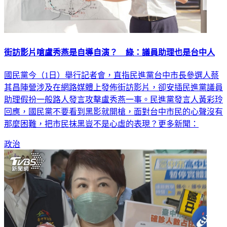
街訪影片嗆盧秀燕是自導自演？ 綠：議員助理也是台中人
國民黨今（1日）舉行記者會，直指民進黨台中市長參選人蔡
其昌陣營涉及在網路媒體上發佈街訪影片，卻安插民進黨議員
助理假扮一般路人發言攻擊盧秀燕一事。民進黨發言人黃彩玲
回應，國民黨不要看到黑影就開槍，面對台中市民的心聲沒有
那麼困難，把市民抹黑豈不是心虛的表現？更多新聞：
政治