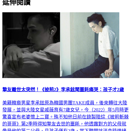
延伸閱讀
摯友離世太突然！《披荊2》李承鉉聞噩耗痛哭：孩子才2歲
美籍韓裔男星李承鉉原為韓國男團TAKE成員，後來轉往大陸
發展，並與大陸女星戚薇育有7歲女兒，今（2022）年5月時更
驚喜宣布老婆懷上二寶。殊不知他日前在錄製陸綜《披荊斬棘
的哥哥》第2季時得知摯友去世的噩耗，他透露對方的父母就
像是他的第二父母，且孩子僅有2歲，當下聽聞該消息時情緒