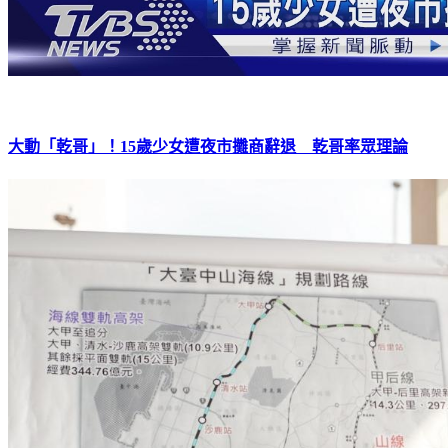
大動「乾哥」！15歲少女遭夜市攤商辭退 乾哥率眾理論