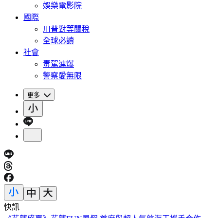
娛樂電影院
國際
川普對等關稅
全球必讀
社會
毒駕連爆
警察愛無限
更多
快訊