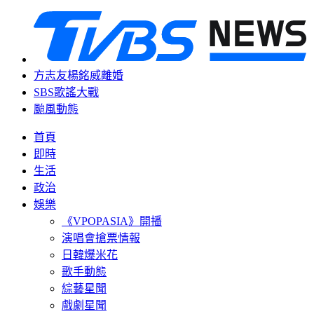
方志友楊銘威離婚
SBS歌謠大戰
颱風動態
首頁
即時
生活
政治
娛樂
《VPOPASIA》開播
演唱會搶票情報
日韓爆米花
歌手動態
綜藝星聞
戲劇星聞