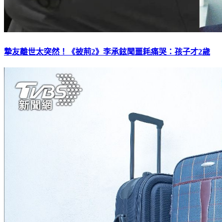
摯友離世太突然！《披荊2》李承鉉聞噩耗痛哭：孩子才2歲