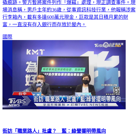
撬痕跡。警方暫將案件列作「爆竊」處理，現正調查事件。現
場消息稱，男戶主年約36歲，從事資訊科技行業，他報稱涉案
行李箱內，載有多達600萬元現金，巨款是其日積月累的財
富，一直沒有存入銀行而存放於屋內。
國際
街訪「職業路人」批盧？ 藍：綠營擺明帶風向