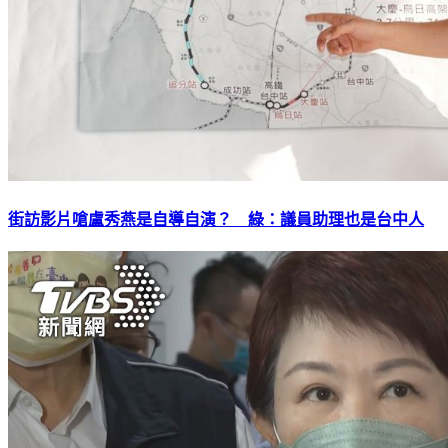
街訪影片嗆盧秀燕是自導自演？ 綠：議員助理也是台中人