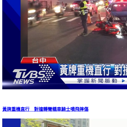
黃牌重機直行 對撞轉彎轎車騎士噴飛摔傷