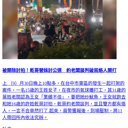
被開除討拍！乾哥替妹討公道 約老闆談判破局烙人開打
上 （9）月30日晚上10點多，在台中市東區的發生一起打架的
案件，一名15歲的王姓女子，在夜市的氣球攤打工，其31歲的
葉姓老闆認為王女「業績不佳」，要把她炒魷魚，王女就跑去
和她16歲的許姓乾哥討拍，乾哥約老闆談判，並且雙方都有烙
人，一言不合竟然打了 起來，員警獲報後，到場壓制，將11
人帶回所內依法究辦。