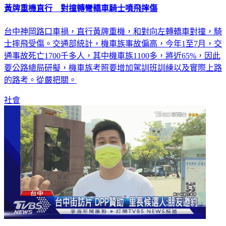
黃牌重機直行 對撞轉彎轎車騎士噴飛摔傷
台中神岡路口車禍，直行黃牌重機，和對向左轉轎車對撞，騎
士摔飛受傷。交通部統計，機車族事故偏高，今年1至7月，交
通事故死亡1700千多人，其中機車族1100多，將近65%，因此
要公路總局研擬，機車族考照要增加駕訓班訓練以及實際上路
的路考。從嚴把關。
社會