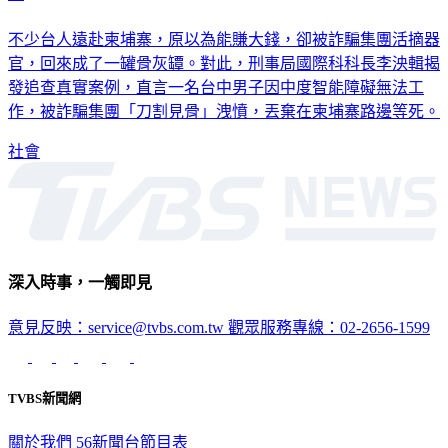
不少台人遠赴柬埔寨，原以為能賺大錢，卻被詐騙集團活摘器
官，回來成了一罐骨灰罈。對此，刑事局國際科科長李泱輯揭
發追查真實案例，直言一名台中男子因中度智能障礙無法工
作，被詐騙集團「刀割見骨」洩憤，丟棄在柬埔寨路邊等死。
社會
深入時事，一觸即見
意見反映：service@tvbs.com.tw
觀眾服務專線：02-2656-1599
TVBS新聞網
關於我們
56新聞台節目表