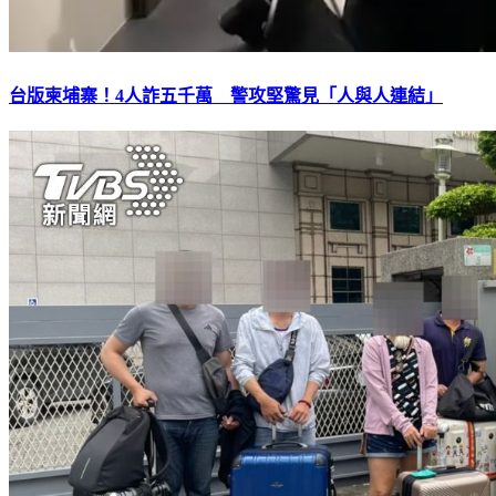
台版柬埔寨！4人詐五千萬 警攻堅驚見「人與人連結」