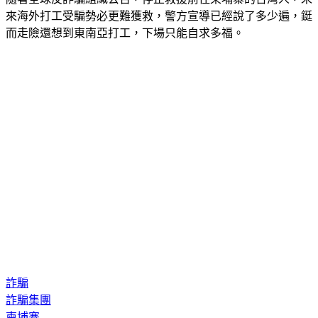
來海外打工受騙勢必更難獲救，警方宣導已經說了多少遍，鋌
而走險還想到東南亞打工，下場只能自求多福。
詐騙
詐騙集團
柬埔寨