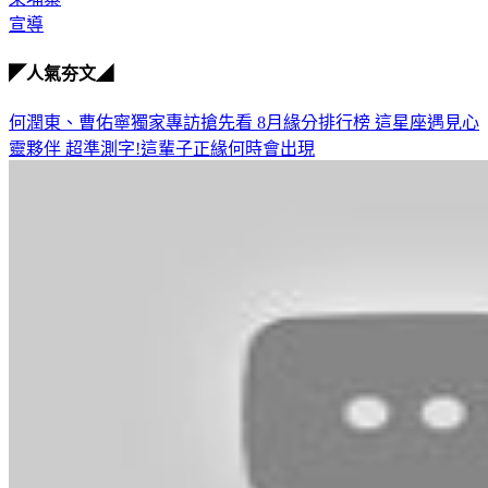
宣導
◤人氣夯文◢
何潤東、曹佑寧獨家專訪搶先看
8月緣分排行榜 這星座遇見心
靈夥伴
超準測字!這輩子正緣何時會出現