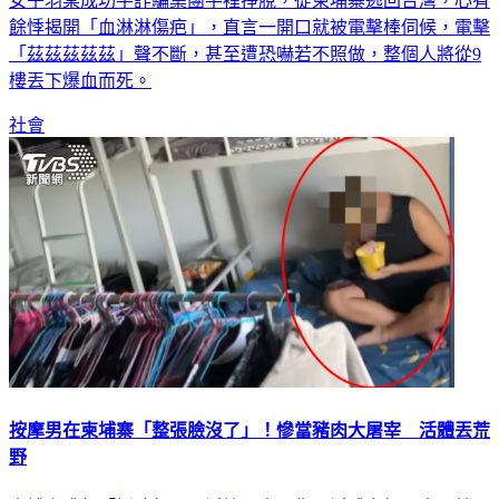
女子羽棠成功手詐騙集團手裡掙脫，從柬埔寨逃回台灣，心有
餘悸揭開「血淋淋傷疤」，直言一開口就被電擊棒伺候，電擊
「茲茲茲茲茲」聲不斷，甚至遭恐嚇若不照做，整個人將從9
樓丟下爆血而死。
社會
按摩男在柬埔寨「整張臉沒了」！慘當豬肉大屠宰 活體丟荒
野