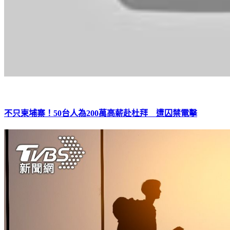
不只柬埔寨！50台人為200萬高薪赴杜拜 遭囚禁電擊