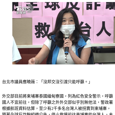
台北市議員應曉薇：「沒邦交沒引渡只能呼籲。」
外交部目前將柬埔寨泰國緬甸寮國，列為紅色安全警示，呼籲
國人不宜前往，但除了呼籲之外外交部似乎別無他法，警政署
根據航班資料估算，至少有2千多名台灣人被拐賣到柬埔寨，
隨著全球反詐騙組織公告，停止救援前往柬埔寨的台灣人，未