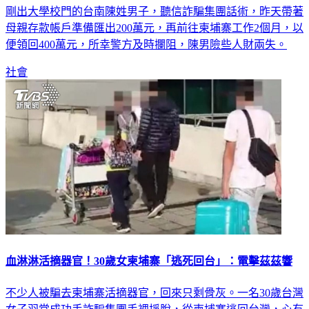
剛出大學校門的台南陳姓男子，聽信詐騙集團話術，昨天帶著
母親存款帳戶準備匯出200萬元，再前往柬埔寨工作2個月，以
便領回400萬元，所幸警方及時攔阻，陳男險些人財兩失。
社會
血淋淋活摘器官！30歲女柬埔寨「逃死回台」：電擊茲茲響
不少人被騙去柬埔寨活摘器官，回來只剩骨灰。一名30歲台灣