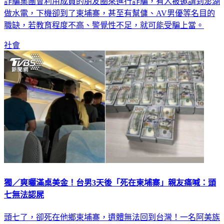
詐騙集團會利用成員的朋友圈來進行詐騙，有人被邀請到澎湖
做水電，下機卻到了柬埔寨，甚至有幫傭、AV男優等名目的
職缺，若教育程度不高、警覺性不足，就可能受騙上當。
社會
獨／爽曬滿桌美金！台男3天後「死在柬埔寨」親友痛喊：頭
七無法認屍
頭七了，卻死在他鄉柬埔寨，遺體無法回到台灣！一名阿美族