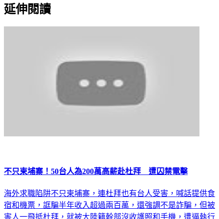
延伸閱讀
不只柬埔寨！50台人為200萬高薪赴杜拜 遭囚禁電擊
海外求職陷阱不只柬埔寨，連杜拜也有台人受害，喊話提供食
宿和機票，誆騙半年收入超過兩百萬，還強調不是詐騙，但被
害人一飛抵杜拜，就被大陸籍幹部沒收護照和手機，遭逼執行