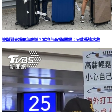
被騙到柬埔寨怎麼辦？當地台商揭6關鍵：只能衝這求救