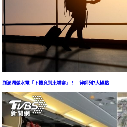
到澎湖做水電「下機竟到柬埔寨」！ 律師列7大疑點