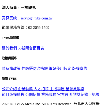
深入時事，一觸即見
意見反映：service@tvbs.com.tw
觀眾服務專線：02-2656-1599
TVBS新聞網
關於我們
56新聞台節目表
政策與隱私
隱私權政策
性騷擾防治措施
網站使用協定
版權宣告
認識 TVBS
公司介紹
企業動態
人才招募
主播專區
星藝象娛樂
節目版權銷售
公開招標
業務服務
官方聲明
獲獎紀錄／認證
2026 © TVBS Media Inc. All Rights Reserved. 台北市內湖區瑞