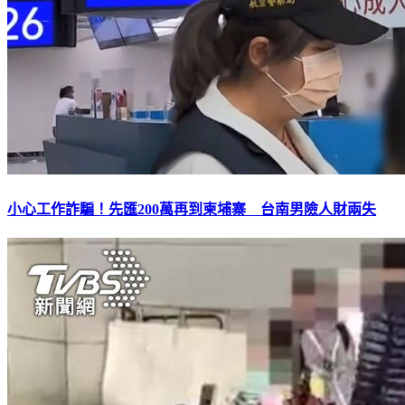
小心工作詐騙！先匯200萬再到柬埔寨 台南男險人財兩失