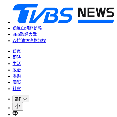
颱風白海豚動態
SBS歌謠大戰
沙拉油致癌物超標
首頁
即時
生活
政治
娛樂
國際
社會
更多