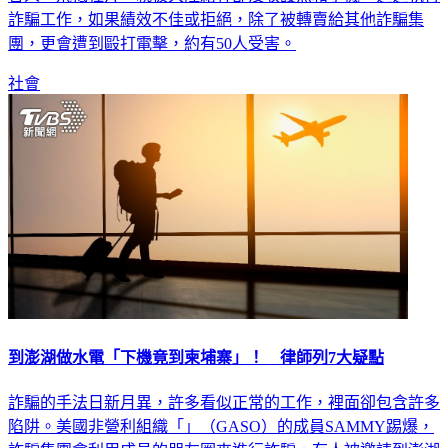
詐騙工作，如果績效不佳或拒絕，除了被轉賣給其他詐騙集
團，更會遭到毆打電擊，約有50人受害。
社會
到澎湖做水電「下機竟到柬埔寨」！ 律師列7大疑點
詐騙的手法日新月異，許多看似正常的工作，裡面卻包含許多
陷阱。美國非營利組織「」（GASO）的成員SAMMY踢爆，