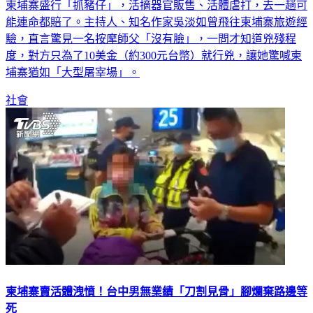
柬埔寨盛行「抓豬仔」，活摘器官販售、活體虐打，去一趟可
能連命都賠了。主持人、知名作家吳淡如曾飛往柬埔寨旅遊經
驗，直言驚見一名按摩師父「沒有臉」，一問才知道兇殘程
度，對方只為了10美金（約300元台幣）就行兇，讓她驚喊柬
埔寨猶如「大型屠宰場」。
社會
柬埔寨賣活體洩憤！台中男無業績「刀割見骨」腳爛棄路邊等
死