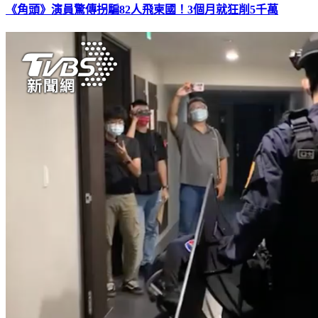
《角頭》演員驚傳拐騙82人飛柬國！3個月就狂削5千萬