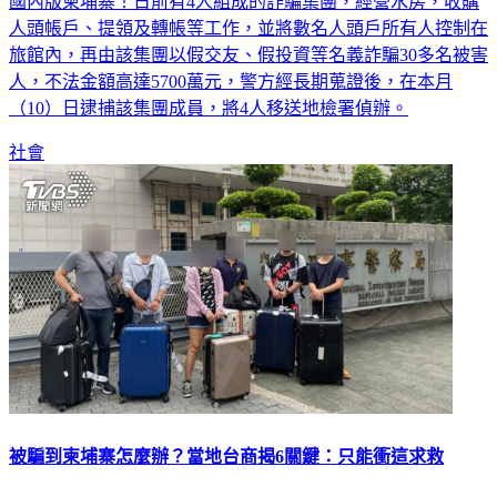
國內版柬埔寨！日前有4人組成的詐騙集團，經營水房，收購
人頭帳戶、提領及轉帳等工作，並將數名人頭戶所有人控制在
旅館內，再由該集團以假交友、假投資等名義詐騙30多名被害
人，不法金額高達5700萬元，警方經長期蒐證後，在本月
（10）日逮捕該集團成員，將4人移送地檢署偵辦。
社會
被騙到柬埔寨怎麼辦？當地台商揭6關鍵：只能衝這求救