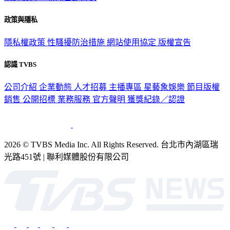
政策與隱私
隱私權政策
性騷擾防治措施
網站使用協定
版權宣告
認識 TVBS
公司介紹
企業動態
人才招募
主播專區
星藝象娛樂
節目版權
銷售
公開招標
業務服務
官方聲明
獲獎紀錄／認證
2026 © TVBS Media Inc. All Rights Reserved. 台北市內湖區瑞
光路451號 | 聯利媒體股份有限公司