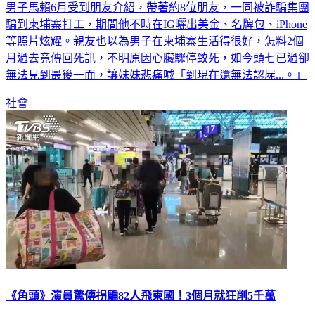
男子馬賴6月受到朋友介紹，帶著約8位朋友，一同被詐騙集團
騙到柬埔寨打工，期間他不時在IG曬出美金、名牌包、iPhone
等照片炫耀。親友也以為男子在柬埔寨生活得很好，怎料2個
月過去竟傳回死訊，不明原因心臟驟停致死，如今頭七已過卻
無法見到最後一面，讓妹妹悲痛喊「到現在還無法認屍...。」
社會
《角頭》演員驚傳拐騙82人飛柬國！3個月就狂削5千萬