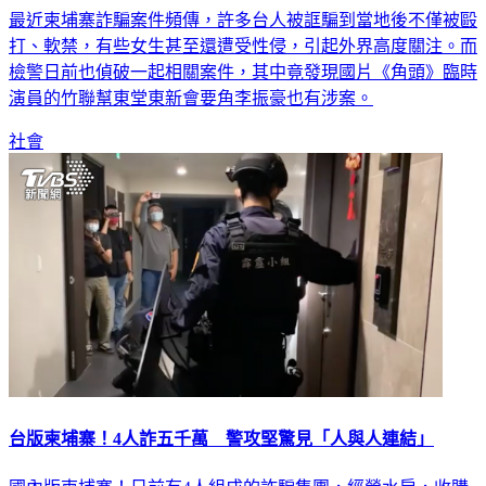
最近柬埔寨詐騙案件頻傳，許多台人被誆騙到當地後不僅被毆
打、軟禁，有些女生甚至還遭受性侵，引起外界高度關注。而
檢警日前也偵破一起相關案件，其中竟發現國片《角頭》臨時
演員的竹聯幫東堂東新會要角李振豪也有涉案。
社會
台版柬埔寨！4人詐五千萬 警攻堅驚見「人與人連結」