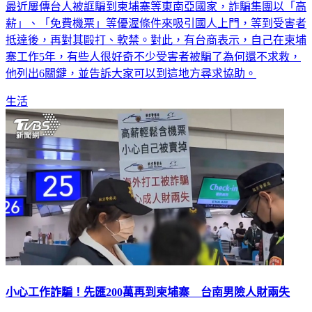
最近屢傳台人被誆騙到柬埔寨等東南亞國家，詐騙集團以「高
薪」、「免費機票」等優渥條件來吸引國人上門，等到受害者
抵達後，再對其毆打、軟禁。對此，有台商表示，自己在柬埔
寨工作5年，有些人很好奇不少受害者被騙了為何還不求救，
他列出6關鍵，並告訴大家可以到這地方尋求協助。
生活
小心工作詐騙！先匯200萬再到柬埔寨 台南男險人財兩失