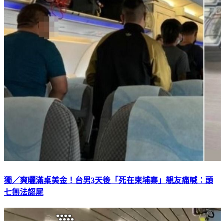
獨／爽曬滿桌美金！台男3天後「死在柬埔寨」親友痛喊：頭
七無法認屍