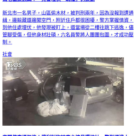
新北市一名男子，山區偷木材，被判刑兩年，因為沒報到遭通
緝，邊躲藏還邊闖空門，附近住戶都很困擾，警方掌握情資，
到他住處埋伏，他發現被盯上，還當場從二樓往跳下逃逸，儘
管腳受傷，但他身材壯碩，六名員警將人團團包圍，才成功壓
制。
社會