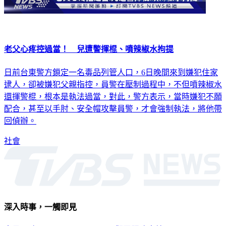
老父心疼控過當！ 兒遭警揮棍、噴辣椒水拘提
日前台東警方鎖定一名毒品列管人口，6日晚間來到嫌犯住家
逮人，卻被嫌犯父親指控，員警在壓制過程中，不但噴辣椒水
還揮警棍，根本是執法過當，對此，警方表示，當時嫌犯不願
配合，甚至以手肘、安全帽攻擊員警，才會強制執法，將他帶
回偵辦。
社會
深入時事，一觸即見