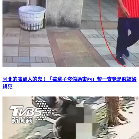
阿北的嘴騙人的鬼！「這輩子沒偷過東西」警一查竟是竊盜通
緝犯