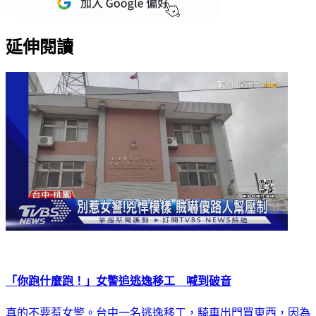
延伸閱讀
「你跑什麼跑！」女警追逃逸移工 喊到破音
真的不要惹女警。台中一名逃逸移工，騎車出門買東西，因為