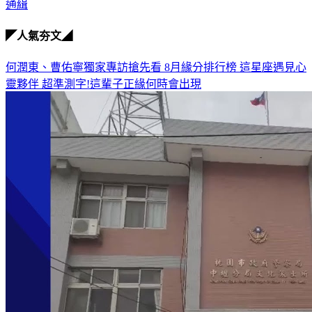
通緝
◤人氣夯文◢
何潤東、曹佑寧獨家專訪搶先看
8月緣分排行榜 這星座遇見心
靈夥伴
超準測字!這輩子正緣何時會出現