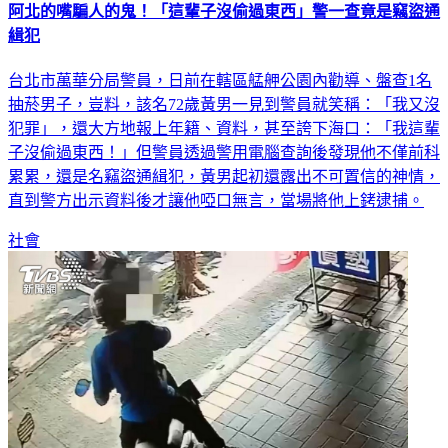
阿北的嘴騙人的鬼！「這輩子沒偷過東西」警一查竟是竊盜通
緝犯
台北市萬華分局警員，日前在轄區艋舺公園內勸導、盤查1名
抽菸男子，豈料，該名72歲黃男一見到警員就笑稱：「我又沒
犯罪」，還大方地報上年籍、資料，甚至誇下海口：「我這輩
子沒偷過東西！」但警員透過警用電腦查詢後發現他不僅前科
累累，還是名竊盜通緝犯，黃男起初還露出不可置信的神情，
直到警方出示資料後才讓他啞口無言，當場將他上銬逮捕。
社會