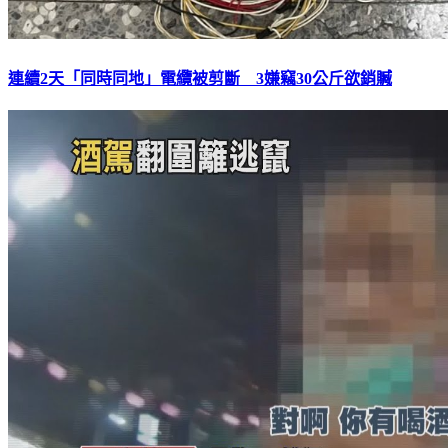
連續2天「同時同地」電纜被剪斷 3嫌竊30公斤欲銷贓