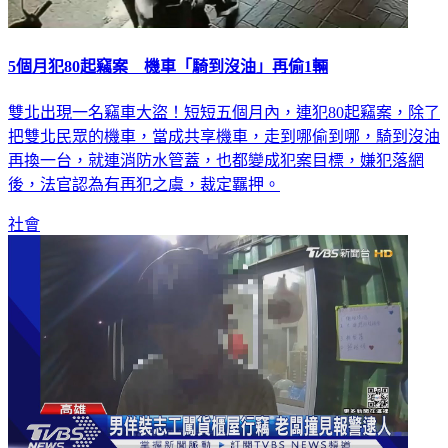
5個月犯80起竊案 機車「騎到沒油」再偷1輛
雙北出現一名竊車大盜！短短五個月內，連犯80起竊案，除了
把雙北民眾的機車，當成共享機車，走到哪偷到哪，騎到沒油
再換一台，就連消防水管蓋，也都變成犯案目標，嫌犯落網
後，法官認為有再犯之虞，裁定羈押。
社會