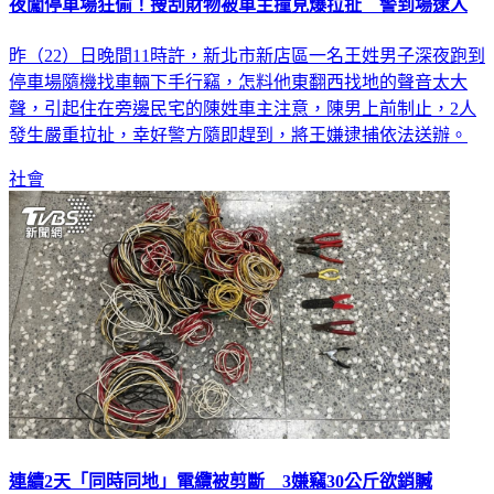
夜闖停車場狂偷！搜刮財物被車主撞見爆拉扯 警到場逮人
昨（22）日晚間11時許，新北市新店區一名王姓男子深夜跑到
停車場隨機找車輛下手行竊，怎料他東翻西找地的聲音太大
聲，引起住在旁邊民宅的陳姓車主注意，陳男上前制止，2人
發生嚴重拉扯，幸好警方隨即趕到，將王嫌逮捕依法送辦。
社會
連續2天「同時同地」電纜被剪斷 3嫌竊30公斤欲銷贓