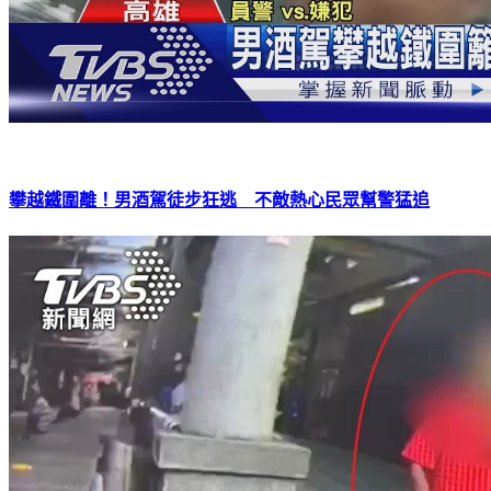
攀越鐵圍離！男酒駕徒步狂逃 不敵熱心民眾幫警猛追