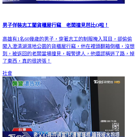
男子佯裝志工闖貨櫃屋行竊 老闆撞見芭比Q啦！
高雄有1名60幾歲的男子，穿著志工的制服掩入耳目，卻偷偷
闖入澄清湖濕地公園的貨櫃屋行竊，他在裡頭翻箱倒櫃，沒想
到，被返回的老闆當場撞見，報警逮人，他還謊稱迷了路，掉
了東西，真的很誇張！
社會