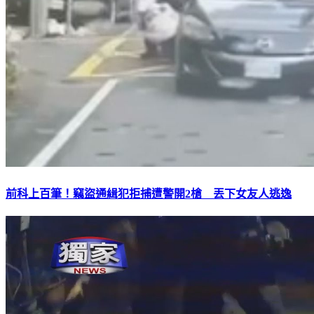
前科上百筆！竊盜通緝犯拒捕遭警開2槍 丟下女友人逃逸