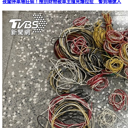
夜闖停車場狂偷！搜刮財物被車主撞見爆拉扯 警到場逮人