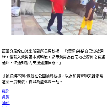
萬華分局龍山派出所副所長馬秋揚：「(黃男)笑稱自己沒被通
緝，惟輸入黃男基本資料後，顯示黃男為台南地檢發佈之竊盜
通緝，遂通知警力支援逮捕偵辦。」
才被通緝不到2週就在公園抽菸被抓，以為和員警聊天話家常
甚至一度裝傻，自以為能逃過一劫。
竊盜
員警
抽菸