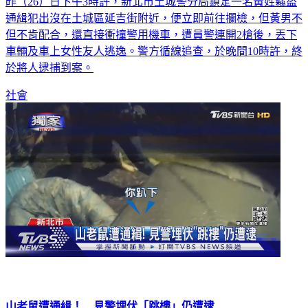
昨（26）日下午3時許，新北市土城警分局鎖定一名黃姓竊盜
通緝犯出沒在土城區延吉街附近，便立即前往攔檢，但黃男不
但不肯配合，還直接衝撞警用機車，遭員警連開2槍後，丟下
車輛及車上女性友人逃逸。警方循線追查，於晚間10時許，終
於將人逮捕到案。
社會
山老鼠遭通緝！ 見警埋伏「跳樓」仍遭逮