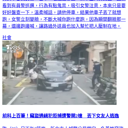
看到有員警巡邏，行為有點鬼祟，吸引女警注意，本來只是要
好好盤查一下，溫柔喊話，請他停車，結果他車子丟了就想
跑，女警立刻變臉，不斷大喊你跑什麼跑，因為瞬間翻臉那一
幕，還邊跑邊喊，讓路過外送員也加入幫忙把人壓制在地。
社會
前科上百筆！竊盜通緝犯拒捕遭警開2槍 丟下女友人逃逸