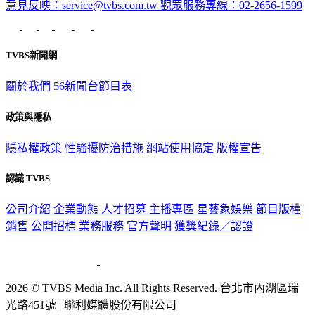
意見反映：service@tvbs.com.tw
觀眾服務專線：02-2656-1599
TVBS新聞網
關於我們
56新聞台節目表
政策與隱私
隱私權政策
性騷擾防治措施
網站使用協定
版權宣告
認識 TVBS
公司介紹
企業動態
人才招募
主播專區
星藝象娛樂
節目版權
銷售
公開招標
業務服務
官方聲明
獲獎紀錄／認證
2026 © TVBS Media Inc. All Rights Reserved. 台北市內湖區瑞
光路451號 | 聯利媒體股份有限公司