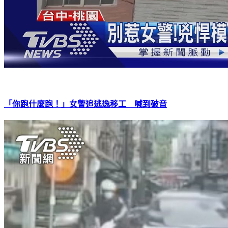
「你跑什麼跑！」女警追逃逸移工 喊到破音