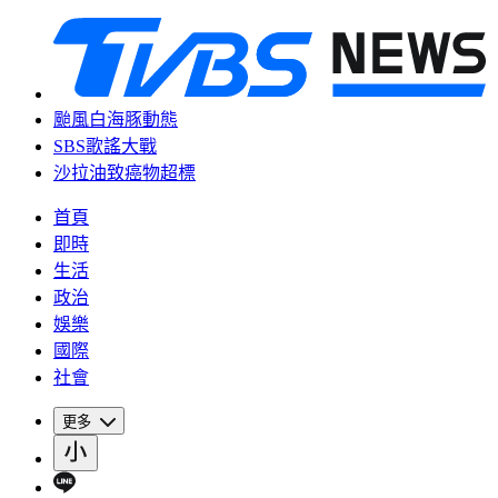
颱風白海豚動態
SBS歌謠大戰
沙拉油致癌物超標
首頁
即時
生活
政治
娛樂
國際
社會
更多