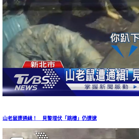
山老鼠遭通緝！ 見警埋伏「跳樓」仍遭逮