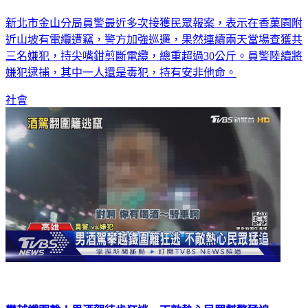
新北市金山分局員警最近多次接獲民眾報案，表示在香菓園附
近山坡有電纜遭竊，警方加強巡邏，果然連續兩天當場查獲共
三名嫌犯，持尖嘴鉗剪斷電纜，總重超過30公斤。員警陸續將
嫌犯逮捕，其中一人還是毒犯，持有安非他命。
社會