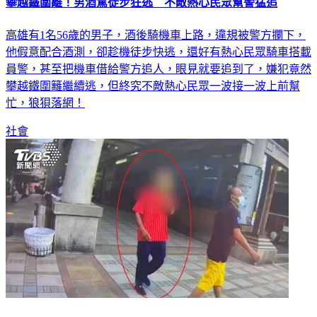
攀越鐵圍離！男酒駕徒步狂逃 不敵熱心民眾幫警猛追
高雄有1名56歲的男子，酒後騎機車上路，違規被警方攔下，
他假意配合酒測，卻趁機徒步快逃，還好有熱心民眾騎車搭載
員警，甚至把機車借給警方追人，眼見就要追到了，嫌犯竟然
攀越鐵圍籬繼續逃，但終究不敵熱心民眾一波接一波上前幫
忙，狼狽落網！
社會