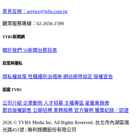
意見反映：service@tvbs.com.tw
觀眾服務專線：02-2656-1599
TVBS新聞網
關於我們
56新聞台節目表
政策與隱私
隱私權政策
性騷擾防治措施
網站使用協定
版權宣告
認識 TVBS
公司介紹
企業動態
人才招募
主播專區
星藝象娛樂
節目版權銷售
公開招標
業務服務
官方聲明
獲獎紀錄／認證
2026 © TVBS Media Inc. All Rights Reserved. 台北市內湖區瑞
光路451號 | 聯利媒體股份有限公司