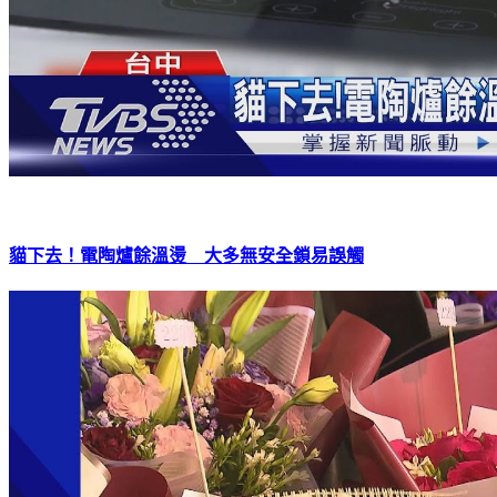
貓下去！電陶爐餘溫燙 大多無安全鎖易誤觸