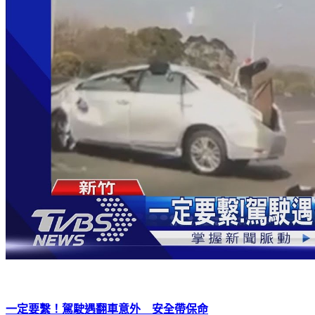
一定要繫！駕駛遇翻車意外 安全帶保命