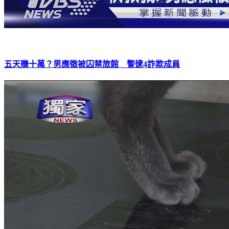
五天賺十萬？男應徵被囚禁旅館 警逮4詐欺成員