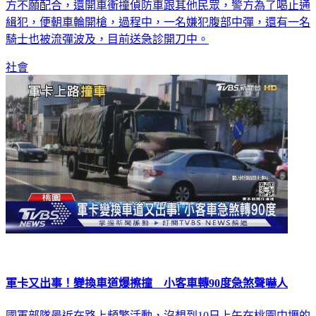
緝犯，便朝車輪開槍，過程中，一名嫌犯腹部中彈，還有一名
騎士也被流彈波及，目前送急診開刀中。
社會
軍卡又出事！變換車道爆擦撞 小客車轉90度急煞聲嚇人
國軍部隊最近在路上頻繁活動，沒想到10日上午在桃園中壢的
龍岡路三段，又發生軍卡跟小客車的擦撞意外，除了造成小客