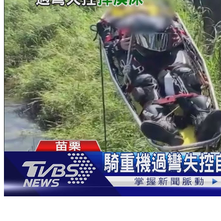
騎重機過彎失控自撞橋墩 摔10米深溪床