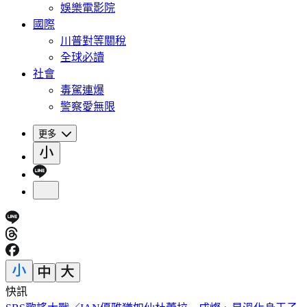
娛樂電影院
國際
川普對等關稅
全球必讀
社會
毒駕連爆
警察愛無限
更多
快訊