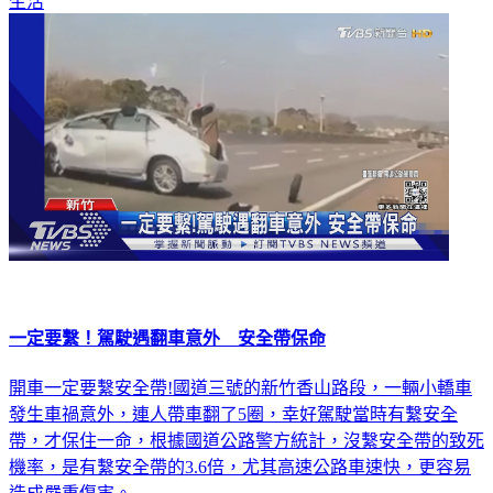
一定要繫！駕駛遇翻車意外 安全帶保命
開車一定要繫安全帶!國道三號的新竹香山路段，一輛小轎車
發生車禍意外，連人帶車翻了5圈，幸好駕駛當時有繫安全
帶，才保住一命，根據國道公路警方統計，沒繫安全帶的致死
機率，是有繫安全帶的3.6倍，尤其高速公路車速快，更容易
造成嚴重傷害。