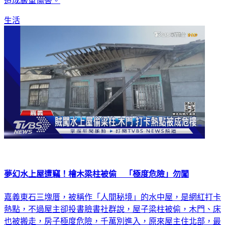
生活
夢幻水上屋遭竊！檜木梁柱被偷 「極度危險」勿闖
嘉義東石三塊厝，被稱作「人間秘境」的水中屋，是網紅打卡
熱點，不過屋主卻投書臉書社群說，屋子梁柱被偷，木門、床
也被搬走，房子極度危險，千萬別進入，原來屋主住北部，最
近返家，看到屋內空無一物，由於大樑是檜木質材，懷疑可能