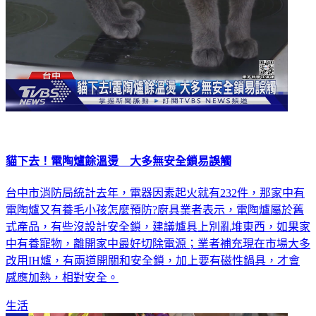
貓下去！電陶爐餘溫燙 大多無安全鎖易誤觸
台中市消防局統計去年，電器因素起火就有232件，那家中有
電陶爐又有養毛小孩怎麼預防?廚具業者表示，電陶爐屬於舊
式產品，有些沒設計安全鎖，建議爐具上別亂堆東西，如果家
中有養寵物，離開家中最好切除電源；業者補充現在市場大多
改用IH爐，有兩道開關和安全鎖，加上要有磁性鍋具，才會
感應加熱，相對安全。
生活