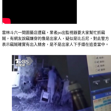
雲林斗六一間園藝店遭竊，業者po出監視器要大家幫忙抓竊
賊，有網友說竊嫌穿的像是出家人，疑似是比丘尼，對此警方
表示竊賊確實有出入精舍，是不是出家人下手還在追查當中。