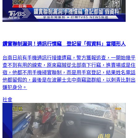
鑽實聯制漏洞！通訊行慣竊 登記留「假資料」當隱形人
台南日前有手機通訊行接連遭竊，警方獲報追查，一開始幾乎
查不到有用的線索，原來竊賊從北部南下行竊，進賣場或是住
宿，他都不用手機掃實聯制，而是用手寫登記，結果姓名電話
他都留假的，最後是在波麗士北中南竊盜群組，以刺青比對出
嫌犯身分。
社會