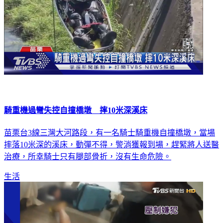
騎重機過彎失控自撞橋墩 摔10米深溪床
苗栗台3線三灣大河路段，有一名騎士騎重機自撞橋墩，當場
摔落10米深的溪床，動彈不得，警消獲報到場，趕緊將人送醫
治療，所幸騎士只有腿部骨折，沒有生命危險。
生活