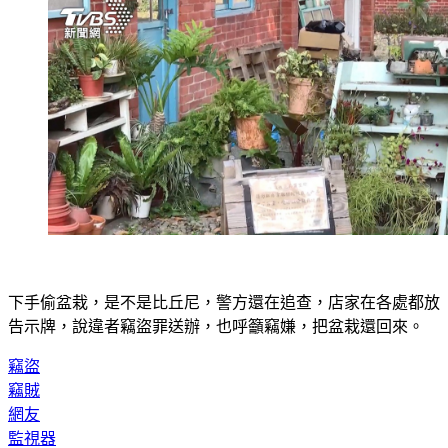
下手偷盆栽，是不是比丘尼，警方還在追查，店家在各處都放
告示牌，說違者竊盜罪送辦，也呼籲竊嫌，把盆栽還回來。
竊盜
竊賊
網友
監視器
警方