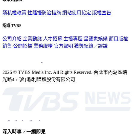
隱私權政策
性騷擾防治措施
網站使用協定
版權宣告
認識 TVBS
公司介紹
企業動態
人才招募
主播專區
星藝象娛樂
節目版權
銷售
公開招標
業務服務
官方聲明
獲獎紀錄／認證
2026 © TVBS Media Inc. All Rights Reserved. 台北市內湖區瑞
光路451號 | 聯利媒體股份有限公司
深入時事，一觸即見