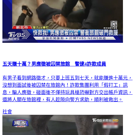
五天賺十萬？男應徵被囚禁旅館 警逮4詐欺成員
有男子看到網路徵才，只要上班五到七天，就能賺進十萬元，
沒想到面試後被囚禁在旅館內！詐欺集團利用「假打工」訊
息，騙人應徵，碰面後不僅持玩具槍恐嚇對方交出帳戶資訊，
還將人關在旅館裡，有人趁隙向警方求助，順利被救出。
社會