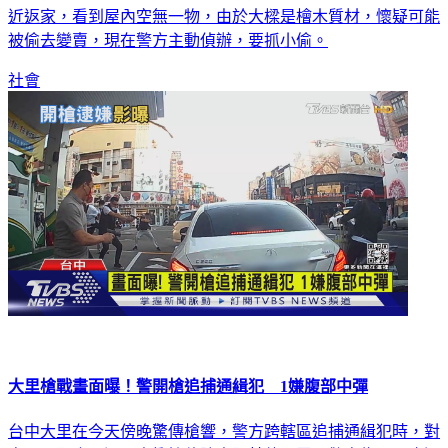
被偷去變賣，現在警方主動偵辦，要抓小偷。
社會
大里槍戰畫面曝！警開槍追捕通緝犯 1嫌腹部中彈
台中大里在今天傍晚驚傳槍響，警方跨轄區追捕通緝犯時，對
方不願配合，還開車衝撞偵防車跟其他民眾，警方為了喝止通