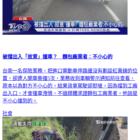
被擋出入「故意」撞車？ 麵包廠業者：不小心的
台南一名保險業務，把進口電動車停路邊沒有劃設紅黃線的位
置，卻遭人開車衝撞5次，業務收到車輛警示通知前往查看，
原本以為對方不小心的，結果貨車駕駛卻怒嗆，因為擋到工廠
出入口，才會撞車洩憤，不過媒體求證麵包工廠業者，他說是
不小心撞到的。
社會