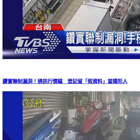
鑽實聯制漏洞！通訊行慣竊 登記留「假資料」當隱形人