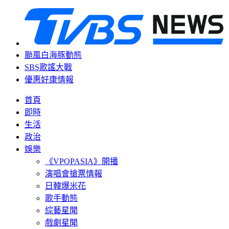
颱風白海豚動態
SBS歌謠大戰
優惠好康情報
首頁
即時
生活
政治
娛樂
《VPOPASIA》開播
演唱會搶票情報
日韓爆米花
歌手動態
綜藝星聞
戲劇星聞