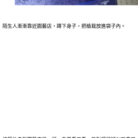
陌生人漸漸靠近園藝店，蹲下身子，把植栽放進袋子內。
接著他走到園藝店另一頭，先是看了看，背對鏡頭疑似又拿了