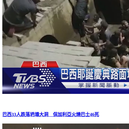
巴西33人跌落坍塌大洞 保加利亞火燒巴士46死