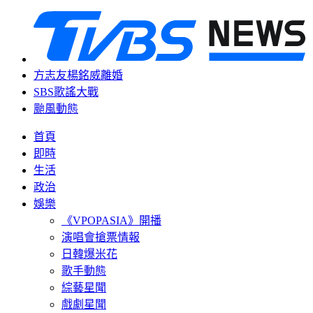
方志友楊銘威離婚
SBS歌謠大戰
颱風動態
首頁
即時
生活
政治
娛樂
《VPOPASIA》開播
演唱會搶票情報
日韓爆米花
歌手動態
綜藝星聞
戲劇星聞