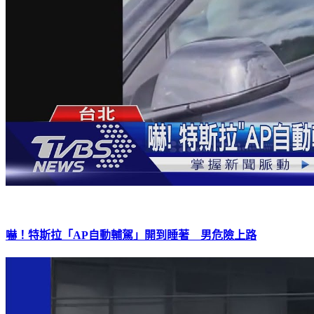
嚇！特斯拉「AP自動輔駕」開到睡著 男危險上路