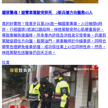
國道驚魂！遊覽車駕駛突猝死 2新兵搶方向盤救43人
真的好驚險！陸軍步兵第206旅一輛國軍專車，21日晚間6時
許，行經國道1號湖口路段時，林姓駕駛突然心肌梗塞昏迷，
導致車輛急速偏移，所幸車內許姓及洪姓弟兄發覺後，迅速到
駕駛座穩住方向盤、鬆開油門，將車輛停於中線車道，同時也
開警告燈避免後車追撞，成功保住車上43位同袍性命，然而，
林姓駕駛在送醫後仍回天乏術。
社會