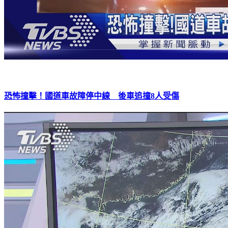
恐怖撞擊！國道車故障停中線 後車追撞8人受傷