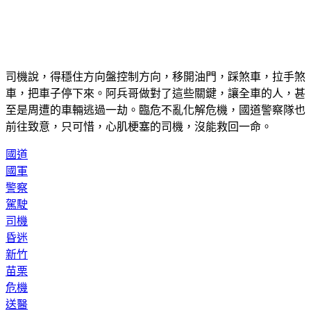
司機說，得穩住方向盤控制方向，移開油門，踩煞車，拉手煞
車，把車子停下來。阿兵哥做對了這些關鍵，讓全車的人，甚
至是周遭的車輛逃過一劫。臨危不亂化解危機，國道警察隊也
前往致意，只可惜，心肌梗塞的司機，沒能救回一命。
國道
國軍
警察
駕駛
司機
昏迷
新竹
苗栗
危機
送醫