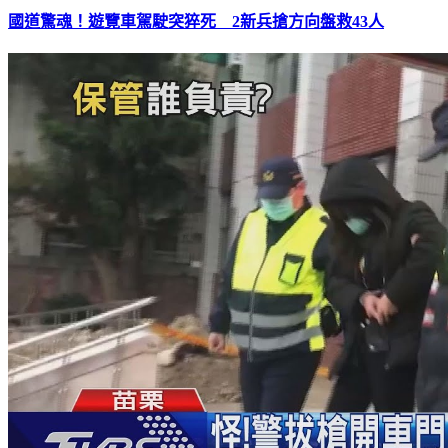
國道驚魂！遊覽車駕駛突猝死 2新兵搶方向盤救43人