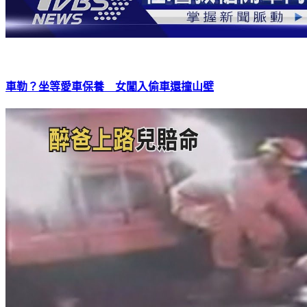
車勒？坐等愛車保養 女闖入偷車還撞山壁