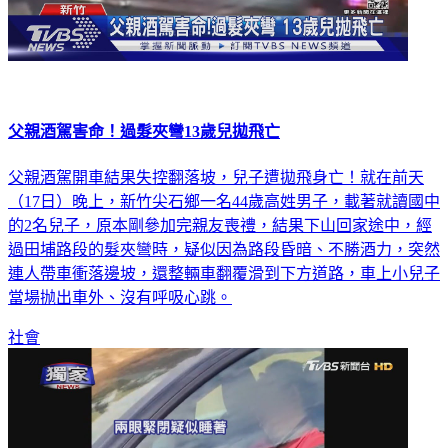
父親酒駕害命！過髮夾彎13歲兒拋飛亡
父親酒駕開車結果失控翻落坡，兒子遭拋飛身亡！就在前天
（17日）晚上，新竹尖石鄉一名44歲高姓男子，載著就讀國中
的2名兒子，原本剛參加完親友喪禮，結果下山回家途中，經
過田埔路段的髮夾彎時，疑似因為路段昏暗、不勝酒力，突然
連人帶車衝落邊坡，還整輛車翻覆滑到下方道路，車上小兒子
當場抛出車外、沒有呼吸心跳。
社會