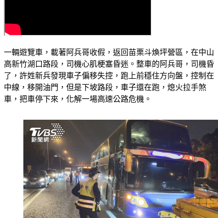
一輛遊覽車，載著阿兵哥收假，返回苗栗斗煥坪營區，在中山
高新竹湖口路段，司機心肌梗塞昏迷。整車的阿兵哥，司機昏
了，許姓新兵發現車子偏移失控，跑上前穩住方向盤，控制在
中線，移開油門，但是下坡路段，車子還在跑，熄火拉手煞
車，把車停下來，化解一場高速公路危機。