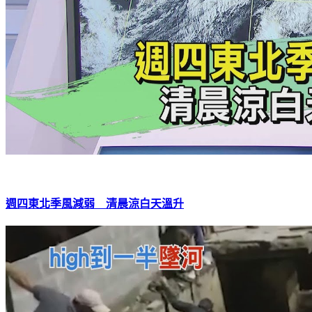
週四東北季風減弱 清晨涼白天溫升