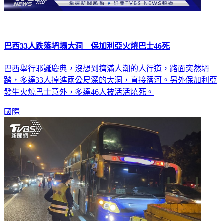
巴西33人跌落坍塌大洞 保加利亞火燒巴士46死
巴西舉行耶誕慶典，沒想到擠滿人潮的人行道，路面突然坍
踏，多達33人掉進兩公尺深的大洞，直接落河。另外保加利亞
發生火燒巴士意外，多達46人被活活燒死。
國際