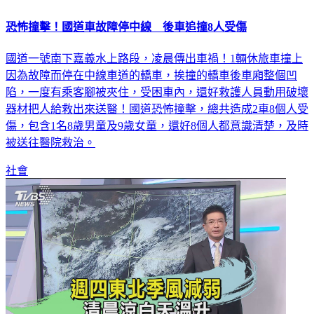
恐怖撞擊！國道車故障停中線 後車追撞8人受傷
國道一號南下嘉義水上路段，凌晨傳出車禍！1輛休旅車撞上
因為故障而停在中線車道的轎車，挨撞的轎車後車廂整個凹
陷，一度有乘客腳被夾住，受困車內，還好救護人員動用破壞
器材把人給救出來送醫！國道恐怖撞擊，總共造成2車8個人受
傷，包含1名8歲男童及9歲女童，還好8個人都意識清楚，及時
被送往醫院救治。
社會