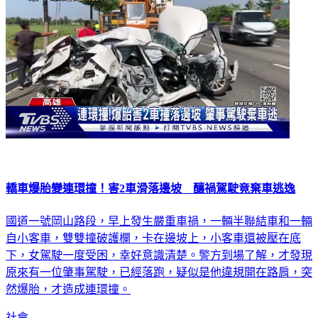
轎車爆胎變連環撞！害2車滑落邊坡 釀禍駕駛竟棄車逃逸
國道一號岡山路段，早上發生嚴重車禍，一輛半聯結車和一輛
自小客車，雙雙撞破護欄，卡在邊坡上，小客車還被壓在底
下，女駕駛一度受困，幸好意識清楚。警方到場了解，才發現
原來有一位肇事駕駛，已經落跑，疑似是他違規開在路肩，突
然爆胎，才造成連環撞。
社會