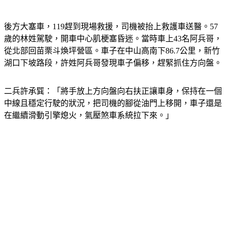
後方大塞車，119趕到現場救援，司機被抬上救護車送醫。57
歲的林姓駕駛，開車中心肌梗塞昏迷。當時車上43名阿兵哥，
從北部回苗栗斗煥坪營區。車子在中山高南下86.7公里，新竹
湖口下坡路段，許姓阿兵哥發現車子偏移，趕緊抓住方向盤。
二兵許承巽：「將手放上方向盤向右扶正讓車身，保持在一個
中線且穩定行駛的狀況，把司機的腳從油門上移開，車子還是
在繼續滑動引擎熄火，氣壓煞車系統拉下來。」