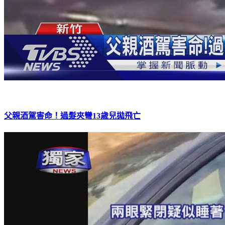
父親酒駕害命！過髮夾彎13歲兒拋飛亡