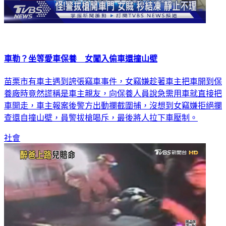
車勒？坐等愛車保養 女闖入偷車還撞山壁
苗栗市有車主遇到誇張竊車事件，女竊嫌趁著車主把車開到保
養廠時竟然謊稱是車主親友，向保養人員說急需用車就直接把
車開走，車主報案後警方出動攔截圍捕，沒想到女竊嫌拒絕攔
查還自撞山壁，員警拔槍喝斥，最後將人拉下車壓制。
社會