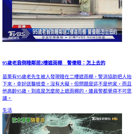
95歲老翁倒睡鄰居2樓遮雨棚 警傻眼：怎上去的
苗栗有95歲老先生被人發現睡在二樓遮雨棚，警消協助把人抬
下來，幸好送醫檢查，沒有大礙，但問題是這不是他家，而且
他高齡95歲，到底是怎麼爬上遮雨棚的，連員警都覺得不可思
議。
生活