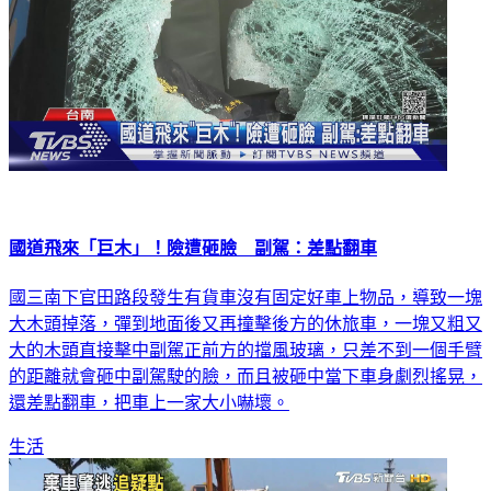
國道飛來「巨木」！險遭砸臉 副駕：差點翻車
國三南下官田路段發生有貨車沒有固定好車上物品，導致一塊
大木頭掉落，彈到地面後又再撞擊後方的休旅車，一塊又粗又
大的木頭直接擊中副駕正前方的擋風玻璃，只差不到一個手臂
的距離就會砸中副駕駛的臉，而且被砸中當下車身劇烈搖晃，
還差點翻車，把車上一家大小嚇壞。
生活