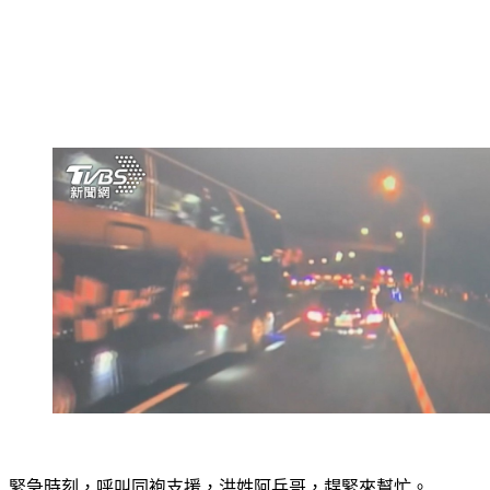
緊急時刻，呼叫同袍支援，洪姓阿兵哥，趕緊來幫忙。