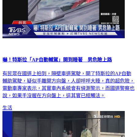
嚇！特斯拉「AP自動輔駕」開到睡著 男危險上路
有民眾在國道上拍到，隔壁車道駕駛，開了特斯拉的AP自動
輔助駕駛，疑似手離開方向盤，人卻呼呼大睡，真的超危險，
電動車專家表示，其實車內系統會有偵測警示，而國道警察也
說，如果手沒握在方向盤上，這其實已經觸法。
生活