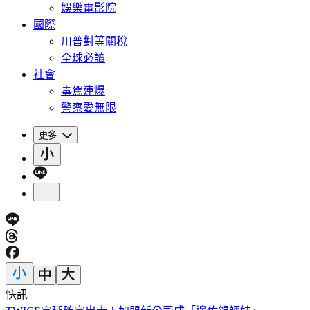
娛樂電影院
國際
川普對等關稅
全球必讀
社會
毒駕連爆
警察愛無限
更多
快訊