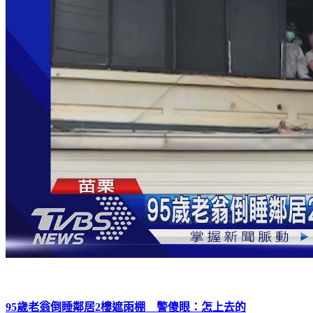
95歲老翁倒睡鄰居2樓遮雨棚 警傻眼：怎上去的