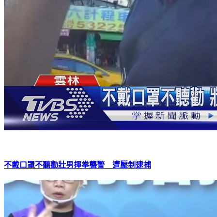
不戴口罩不聽勸壯男揮拳襲警 遭壓制逮捕