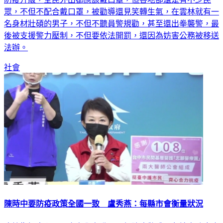
防疫升級，全民外出都應該戴口罩，但各地卻還是有不少民
眾，不但不配合戴口罩，被勸導還見笑轉生氣，在雲林就有一
名身材壯碩的男子，不但不聽員警規勸，甚至還出拳襲警，最
後被支援警力壓制，不但要依法開罰，還因為妨害公務被移送
法辦。
社會
陳時中要防疫政策全國一致 盧秀燕：每縣市會衡量狀況