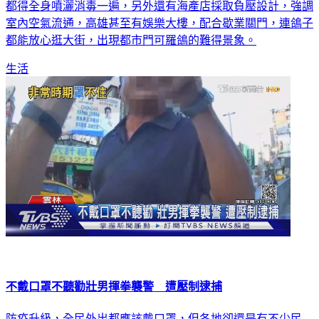
主拉高防疫層級，像是有民眾打造一座防疫門，出入家門口前
都得全身噴灑消毒一遍，另外還有海產店採取負壓設計，強調
室內空氣流通，高雄甚至有娛樂大樓，配合歇業關門，連鴿子
都能放心逛大街，出現都市門可羅鴿的難得景象。
生活
不戴口罩不聽勸壯男揮拳襲警 遭壓制逮捕