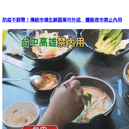
防疫不群聚！傳統市場生鮮蔬果可外送 攤販夜市禁止內用