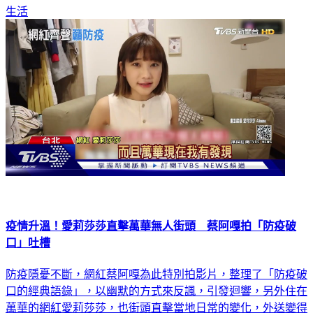
愛校區，近鄰疫區，不得已才要學生移動，會繼續溝通。
生活
疫情升溫！愛莉莎莎直擊萬華無人街頭 蔡阿嘎拍「防疫破
口」吐槽
防疫隱憂不斷，網紅蔡阿嘎為此特別拍影片，整理了「防疫破
口的經典語錄」，以幽默的方式來反諷，引發迴響，另外住在