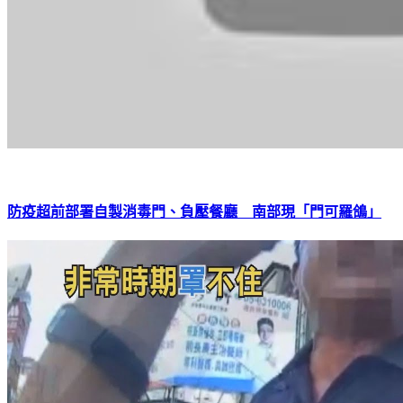
防疫超前部署自製消毒門、負壓餐廳 南部現「門可羅鴿」