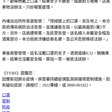
體溫、不戴口罩，一路晃到生鮮區，被穿紅色制服的店員攔
下，勸導她戴上口罩，結果女子不願意，還跟對方嗆聲，店員
拿她沒辦法，只好報警處理。
內埔派出所所長張智榮：「甩掉臉上的口罩，丟在地上，本分
局依傳染病防治法告發，並建議衛生局，以最高裁罰1萬5千
元，另外，店員遭辱罵，及民眾告發，該名婦人未戴安全帽及
酒駕部分，本分局依涉嫌妨害名譽，及公共危險移送法辦。」
事後員警發現，這名沒戴口罩的女子，酒測值達0.52，騎機車
來，結果也沒戴安全帽，罪加一等，被依法送辦。
《TVBS》提醒您：
因應新冠肺炎疫情，疾管署持續疫情監測與邊境管制措施，
如
有疑似症狀，請撥打：1922專線，或 0800-001922。
口罩
管制