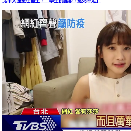
北市大強撤住宿生！ 學生抗議怒「抵死不走」