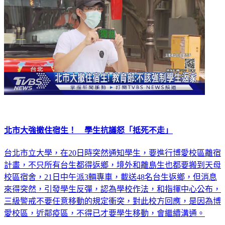
北市大強撤住宿生！ 學生抗議怒「抵死不走」
台北市立大學，在20日時突然通知學生，要進行博愛校區離宿
計畫，不只所有台生都得返鄉，境外和離島生也都要搬到天母
校區宿舍，21日中午派3輛專車，載送48名台生返鄉，但消息
來得突然，引發學生反彈，認為學校作法，和指揮中心公布，
三級警戒不要任意移動的規定衝突，對此校方回應，是因為博