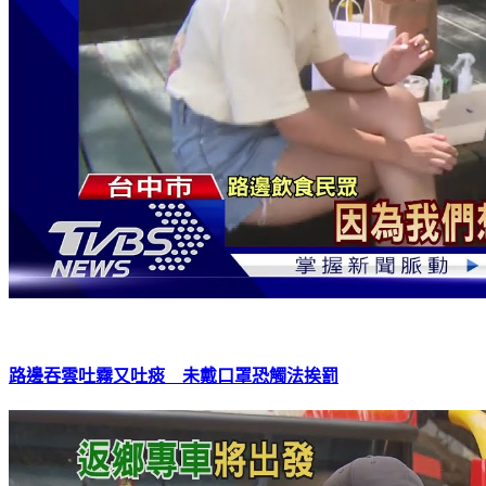
路邊吞雲吐霧又吐痰 未戴口罩恐觸法挨罰