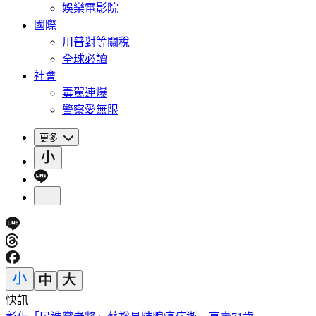
娛樂電影院
國際
川普對等關稅
全球必讀
社會
毒駕連爆
警察愛無限
更多
快訊