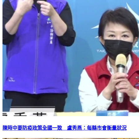
陳時中要防疫政策全國一致 盧秀燕：每縣市會衡量狀況