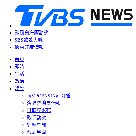
颱風白海豚動態
SBS歌謠大戰
優惠好康情報
首頁
即時
生活
政治
娛樂
《VPOPASIA》開播
演唱會搶票情報
日韓爆米花
歌手動態
綜藝星聞
戲劇星聞