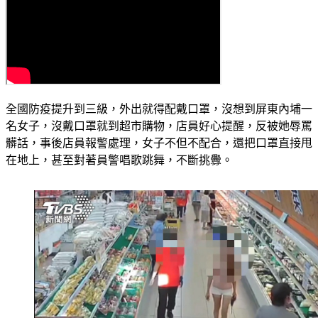
全國防疫提升到三級，外出就得配戴口罩，沒想到屏東內埔一
名女子，沒戴口罩就到超市購物，店員好心提醒，反被她辱罵
髒話，事後店員報警處理，女子不但不配合，還把口罩直接甩
在地上，甚至對著員警唱歌跳舞，不斷挑釁。