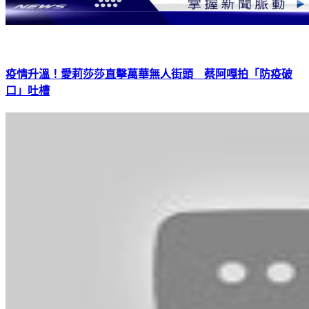
疫情升溫！愛莉莎莎直擊萬華無人街頭 蔡阿嘎拍「防疫破
口」吐槽