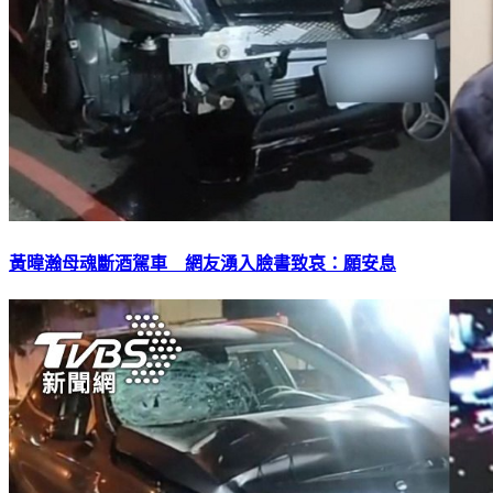
黃暐瀚母魂斷酒駕車 網友湧入臉書致哀：願安息