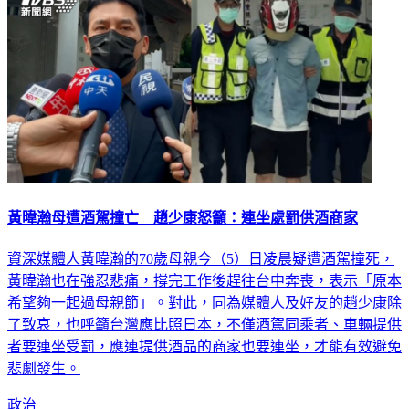
黃暐瀚母遭酒駕撞亡 趙少康怒籲：連坐處罰供酒商家
資深媒體人黃暐瀚的70歲母親今（5）日凌晨疑遭酒駕撞死，
黃暐瀚也在強忍悲痛，撐完工作後趕往台中奔喪，表示「原本
希望夠一起過母親節」。對此，同為媒體人及好友的趙少康除
了致哀，也呼籲台灣應比照日本，不僅酒駕同乘者、車輛提供
者要連坐受罰，應連提供酒品的商家也要連坐，才能有效避免
悲劇發生。
政治