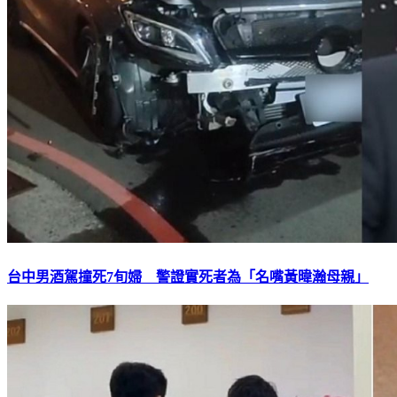
台中男酒駕撞死7旬婦 警證實死者為「名嘴黃暐瀚母親」