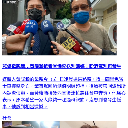
悲傷母親節…黃暐瀚抵靈堂憔悴送別媽媽：盼酒駕別再發生
媒體人黃暐瀚的母親今（5）日凌晨過馬路時，遭一輛黑色賓
士車撞擊身亡，肇事駕駛酒測值明顯超標，後續被帶回派出所
內調查偵辦。而黃暐瀚接獲消息後連忙趕往台中奔喪，他痛心
表示，原本希望一家人能夠一起過母親節，沒想到會發生憾
事，他感到相當遺憾。
社會