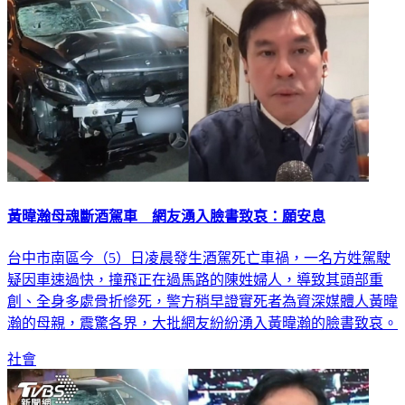
黃暐瀚母魂斷酒駕車 網友湧入臉書致哀：願安息
台中市南區今（5）日凌晨發生酒駕死亡車禍，一名方姓駕駛
疑因車速過快，撞飛正在過馬路的陳姓婦人，導致其頭部重
創、全身多處骨折慘死，警方稍早證實死者為資深媒體人黃暐
瀚的母親，震驚各界，大批網友紛紛湧入黃暐瀚的臉書致哀。
社會