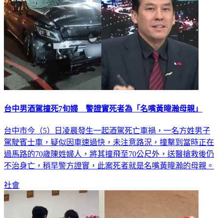
台中男酒駕撞死7旬婦 警證實死者為「名嘴黃暐瀚母親」
台中市今（5）日凌晨發生一起酒駕死亡車禍，一名方姓男子
駕駛賓士車，疑似因車速過快，未注意路況，撞擊到當時正在
過馬路的70歲陳姓婦人，將其撞飛至70公尺外，送醫搶救後仍
不治身亡，稍早警方證實，此案死者就是名嘴黃暐瀚的母親。
社會