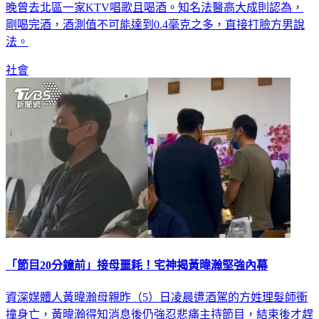
晚曾去北區一家KTV唱歌且喝酒。知名法醫高大成則認為，
剛喝完酒，酒測值不可能達到0.4毫克之多，直接打臉方男說
法。
社會
「節目20分鐘前」接母噩耗！宅神揭黃暐瀚堅強內幕
資深媒體人黃暐瀚母親昨（5）日凌晨遭酒駕的方姓理髮師衝
撞身亡，黃暐瀚得知消息後仍強忍悲痛主持節目，結束後才趕