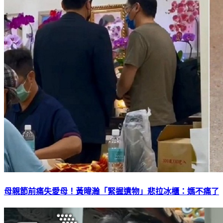
母親節前痛失愛母！黃暐瀚「緊握遺物」悲拉冰櫃：媽不痛了