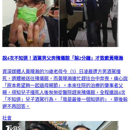
說4次不知道！酒駕男父奔殯儀館「躲2分鐘」才致歉黃暐瀚
資深媒體人黃暐瀚的70歲老母今（5）日凌晨遭方男酒駕撞
死，遺體被送往殯儀館，而黃暐瀚連忙趕往台中奔喪，痛心說
「原本希望夠一起過母親節」。本來住院的治療的肇事者父
親，得知兒子撞死人後匆匆從醫院趕來殯儀館，全程連說4次
「不知道」兒子酒駕行為，「我是最後一個知道的」，隨後躲
避不再回答。
社會