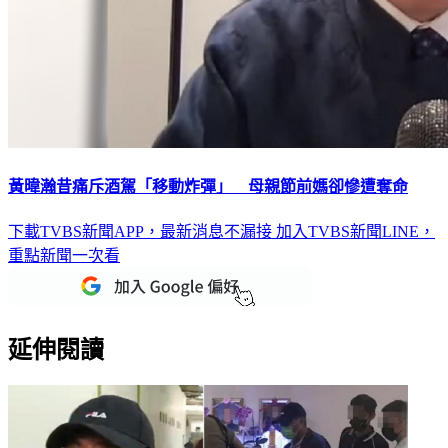
黃暐瀚昔痛斥酒駕「移動炸彈」 母親節前媽卻慘遭奪命
下載TVBS新聞APP，最新消息不漏接
加入TVBS新聞LINE，
重點新聞一次看
延伸閱讀