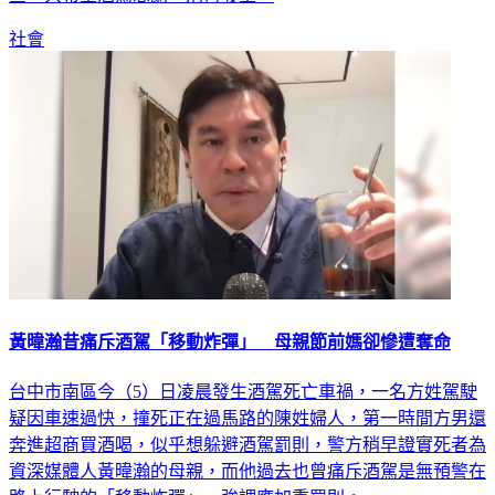
社會
黃暐瀚昔痛斥酒駕「移動炸彈」 母親節前媽卻慘遭奪命
台中市南區今（5）日凌晨發生酒駕死亡車禍，一名方姓駕駛
疑因車速過快，撞死正在過馬路的陳姓婦人，第一時間方男還
奔進超商買酒喝，似乎想躲避酒駕罰則，警方稍早證實死者為
資深媒體人黃暐瀚的母親，而他過去也曾痛斥酒駕是無預警在