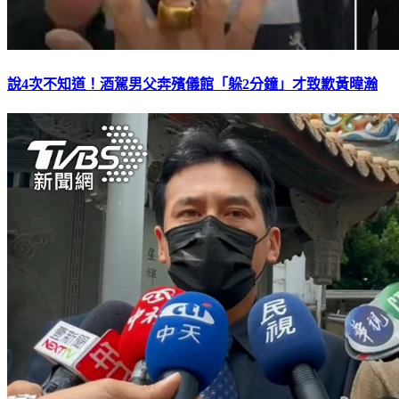
說4次不知道！酒駕男父奔殯儀館「躲2分鐘」才致歉黃暐瀚