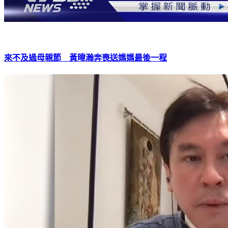
來不及過母親節 黃暐瀚奔喪送媽媽最後一程