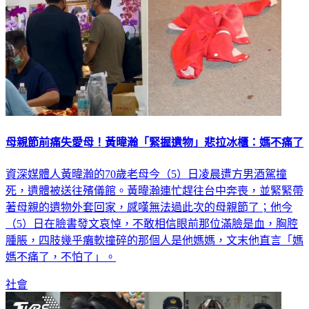
母親節前痛失愛母！黃暐瀚「緊握遺物」悲拉冰櫃：媽不痛了
資深媒體人黃暐瀚的70歲老母今（5）日凌晨遭方男酒駕撞
死，遺體被送往殯儀館。黃暐瀚連忙趕往台中奔喪，並緊緊帶
著母親的遺物外套回家，感嘆無法過此次的母親節了；他今
（5）日在臉書發文哀悼，不敢相信眼前那位滿臉是血，胸腔
腫脹，四肢幾乎癱軟撞碎的那個人是他媽媽，文末他直言「媽
媽不痛了，不怕了」。
社會