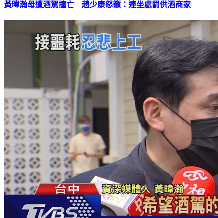
黃暐瀚母遭酒駕撞亡 趙少康怒籲：連坐處罰供酒商家