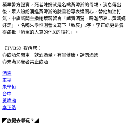
稍早警方證實，死者陳婦就是名嘴黃暐瀚的母親，消息傳出
後，眾人紛紛湧進黃暐瀚的臉書粉專表達關心，替他加油打
氣，中廣新聞主播謝葉蓉留言「譴責酒駕，暐瀚節哀…黃媽媽
好走」，名嘴朱學恒則發文寫下「致哀」2字，李正皓更是氣
得痛批「酒駕的人真的他X的該死」。
《TVBS》提醒您：
◎飲酒勿開車！飲酒過量，有害健康，請勿酒駕
◎未滿18歲者禁止飲酒
酒駕
車禍
朱學恒
台中
黃暐瀚
李正皓
◤放假去哪玩？◢