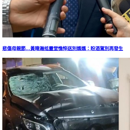
悲傷母親節…黃暐瀚抵靈堂憔悴送別媽媽：盼酒駕別再發生