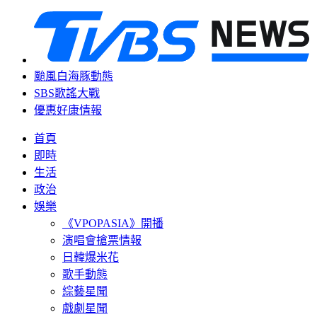
颱風白海豚動態
SBS歌謠大戰
優惠好康情報
首頁
即時
生活
政治
娛樂
《VPOPASIA》開播
演唱會搶票情報
日韓爆米花
歌手動態
綜藝星聞
戲劇星聞