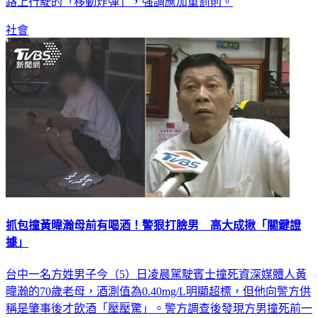
路上行駛的「移動炸彈」，強調應加重罰則。
社會
抓包撞黃暐瀚母前有喝酒！警狠打臉男 高大成揪「關鍵證
據」
台中一名方姓男子今（5）日凌晨駕駛賓士撞死資深媒體人黃
暐瀚的70歲老母，酒測值為0.40mg/L明顯超標，但他向警方供
稱是肇事後才飲酒「壓壓驚」。警方調查後發現方男撞死前一