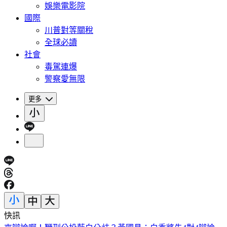
娛樂電影院
國際
川普對等關稅
全球必讀
社會
毒駕連爆
警察愛無限
更多
快訊