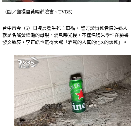
（圖／翻攝自黃暐瀚臉書、TVBS）
台中市今（5）日凌晨發生死亡車禍， 警方證實死者陳姓婦人
就是名嘴黃暐瀚的母親。消息曝光後，不僅名嘴朱學恒在臉書
發文致哀，李正皓也氣得大罵「酒駕的人真的他X的該死」。