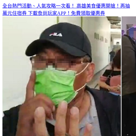
全台熱門活動、人氣攻略一次看！
高雄美食優惠開搶！再抽
萬元住宿券
下載食尚玩家APP！免費領取優惠券