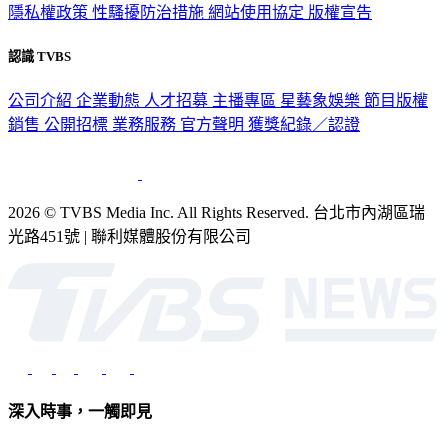
隱私權政策
性騷擾防治措施
網站使用協定
版權宣告
認識 TVBS
公司介紹
企業動態
人才招募
主播專區
星藝象娛樂
節目版權
銷售
公開招標
業務服務
官方聲明
獲獎紀錄／認證
2026 © TVBS Media Inc. All Rights Reserved. 台北市內湖區瑞
光路451號 | 聯利媒體股份有限公司
深入時事，一觸即見