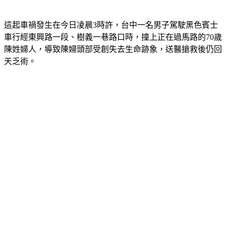
這起車禍發生在今日凌晨3時許，台中一名男子駕駛黑色賓士
車行經東興路一段、樹義一巷路口時，撞上正在過馬路的70歲
陳姓婦人，導致陳婦頭部受創失去生命跡象，送醫搶救後仍回
天乏術。