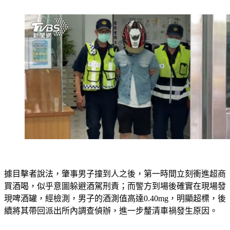
據目擊者說法，肇事男子撞到人之後，第一時間立刻衝進超商
買酒喝，似乎意圖躲避酒駕刑責；而警方到場後確實在現場發
現啤酒罐，經檢測，男子的酒測值高達0.40mg，明顯超標，後
續將其帶回派出所內調查偵辦，進一步釐清車禍發生原因。