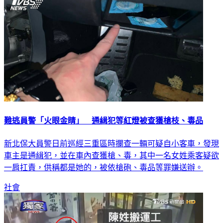
難逃員警「火眼金睛」 通緝犯等紅燈被查獲槍枝、毒品
新北保大員警日前巡經三重區時攔查一輛可疑自小客車，發現
車主是通緝犯，並在車內查獲槍、毒，其中一名女姓乘客疑欲
一肩扛責，供稱都是她的，被依槍砲、毒品等罪嫌送辦。
社會