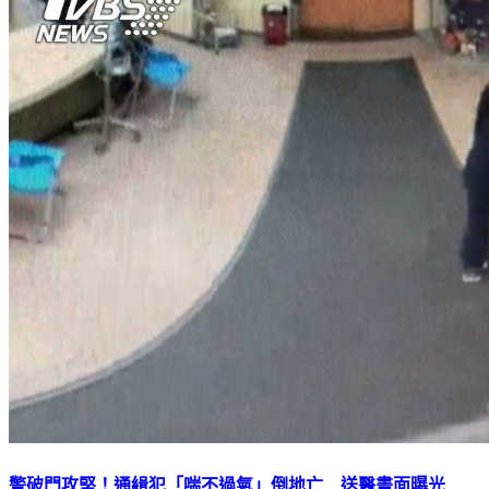
警破門攻堅！通緝犯「喘不過氣」倒地亡 送醫畫面曝光