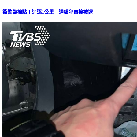
衝警臨檢點！追逐1公里 通緝犯自撞被逮