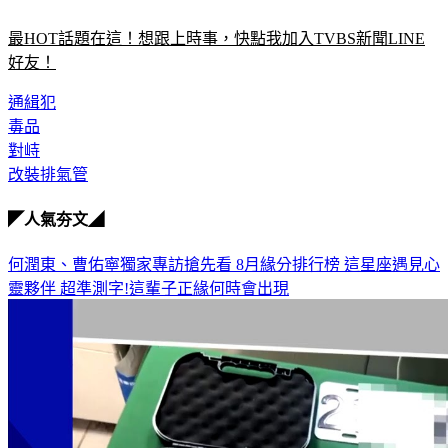
最HOT話題在這！想跟上時事，快點我加入TVBS新聞LINE
好友！
通緝犯
毒品
對峙
改裝排氣管
◤人氣夯文◢
何潤東、曹佑寧獨家專訪搶先看
8月緣分排行榜 這星座遇見心
靈夥伴
超準測字!這輩子正緣何時會出現