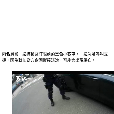
兩名員警一邊持槍緊盯眼前的黑色小客車，一邊急著呼叫支
援，因為就怕對方企圖衝撞逃逸，可能會出現傷亡。