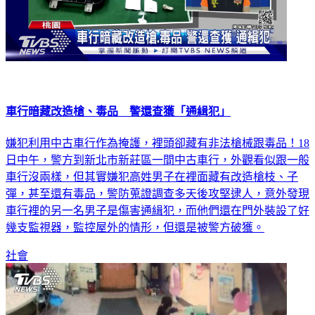
車行暗藏改造槍、毒品 警還查獲「通緝犯」
嫌犯利用中古車行作為掩護，裡頭卻藏有非法槍械跟毒品！18
日中午，警方到新北市新莊區一間中古車行，外觀看似跟一般
車行沒兩樣，但其實嫌犯高姓男子在裡面藏有改造槍枝、子
彈，甚至還有毒品，警防蒐證調查多天後攻堅逮人，意外發現
車行裡的另一名男子是傷害通緝犯，而他們還在門外裝設了好
幾支監視器，監控屋外的情形，但還是被警方破獲。
社會