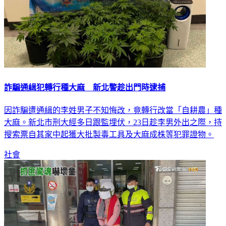
詐騙通緝犯轉行種大麻 新北警趁出門時逮捕
因詐騙遭通緝的李姓男子不知悔改，竟轉行改當「自耕農」種
大麻。新北市刑大經多日跟監埋伏，23日趁李男外出之際，持
搜索票自其家中起獲大批製毒工具及大麻成株等犯罪證物。
社會