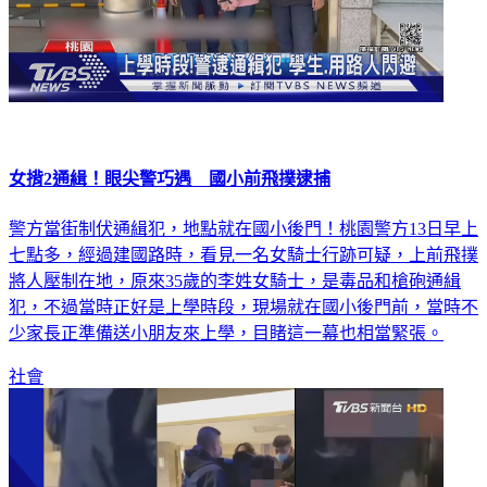
女揹2通緝！眼尖警巧遇 國小前飛撲逮捕
警方當街制伏通緝犯，地點就在國小後門！桃園警方13日早上
七點多，經過建國路時，看見一名女騎士行跡可疑，上前飛撲
將人壓制在地，原來35歲的李姓女騎士，是毒品和槍砲通緝
犯，不過當時正好是上學時段，現場就在國小後門前，當時不
少家長正準備送小朋友來上學，目睹這一幕也相當緊張。
社會