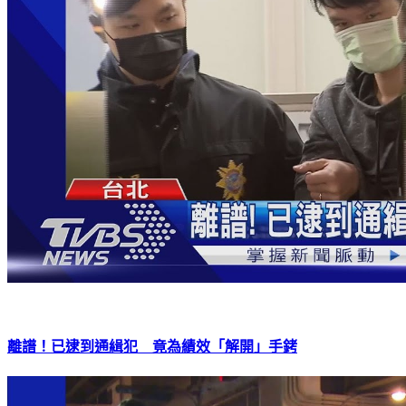
離譜！已逮到通緝犯 竟為績效「解開」手銬