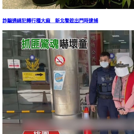
詐騙通緝犯轉行種大麻 新北警趁出門時逮捕