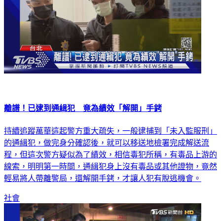
離譜！已逮到通緝犯 竟為績效「解開」手銬
持續追蹤萬華這起警方重大疏失，一般逮捕到「未入監服刑」
的通緝犯，做完身分確認後，就可以移送地檢署完成解送流
程，但這次警方疑似為了績效，相信毒犯所稱，有毒品上游的
線索，明明第一時間，通緝犯身上沒有毒品或其他證物，竟然
輕易將人帶離警局，還解開手銬，才讓人犯有脫逃機會。
社會