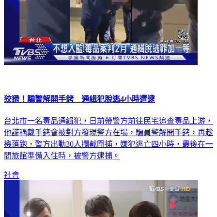
狡猾！騙警解開手銬 通緝犯脫逃4小時遭逮
台北市一名毒品通緝犯，日前帶警方前往民宅追查毒品上游，
他謊稱戴手銬會被對方發現警方在場，騙員警解開手銬，再趁
機落跑，警方出動30人攔截圍捕，嫌犯逃亡四小時，最後在一
間旅館準備入住時，被警方逮捕。
社會