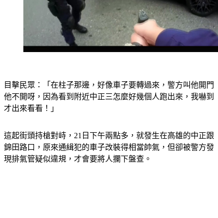
目擊民眾：「在柱子那邊，好像車子要轉過來，警方叫他開門
他不開呀，因為看到附近中正三怎麼好幾個人跑出來，我嚇到
才出來看看！」
這起街頭持槍對峙，21日下午兩點多，就發生在高雄的中正跟
錦田路口，原來通緝犯的車子改裝得相當帥氣，但卻被警方發
現排氣管疑似違規，才會要將人攔下盤查。