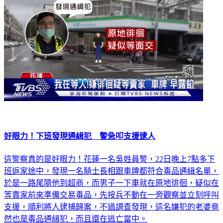
好眼力！下班發現通緝犯 警急叩支援逮人
這警察真的是好眼力！花蓮一名吳姓員警，22日晚上7點多下
班返家途中，發現一名騎士長相跟車牌都符合毒品通緝名單，
於是一路尾隨他到超商，而男子一下車就在原地徘徊，疑似在
等賣家前來準備交易毒品，先按兵不動在一旁觀察並立刻呼叫
支援，順利將人逮捕歸案，不過調查發現，這名嫌犯的老婆竟
然也是毒品通緝犯，而且還在逃亡當中。