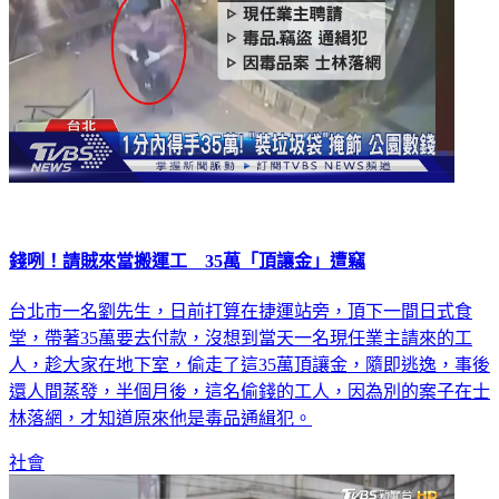
錢咧！請賊來當搬運工 35萬「頂讓金」遭竊
台北市一名劉先生，日前打算在捷運站旁，頂下一間日式食
堂，帶著35萬要去付款，沒想到當天一名現任業主請來的工
人，趁大家在地下室，偷走了這35萬頂讓金，隨即逃逸，事後
還人間蒸發，半個月後，這名偷錢的工人，因為別的案子在士
林落網，才知道原來他是毒品通緝犯。
社會