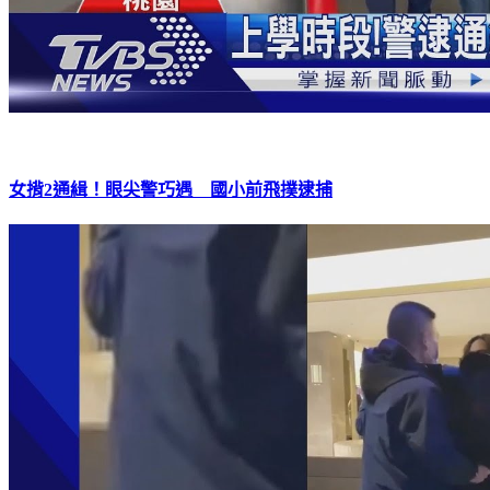
女揹2通緝！眼尖警巧遇 國小前飛撲逮捕