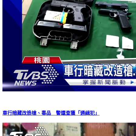
車行暗藏改造槍、毒品 警還查獲「通緝犯」