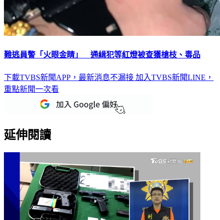
難逃員警「火眼金睛」 通緝犯等紅燈被查獲槍枝、毒品
下載TVBS新聞APP，最新消息不漏接
加入TVBS新聞LINE，
重點新聞一次看
延伸閱讀