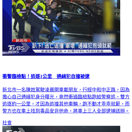
衝警臨檢點！追逐1公里 通緝犯自撞被逮
新北市一名陳姓駕駛凌晨開車載朋友，行經中和中正路，因為
擔心自己通緝犯身分曝光，竟然衝過臨檢點跑給警察追，雙方
追逐約一公里，才因為追撞其他車輛，跑不動才乖乖就範，而
警方也在車上找到毒品安非他命，將車上三人全部逮捕送辦。
社會