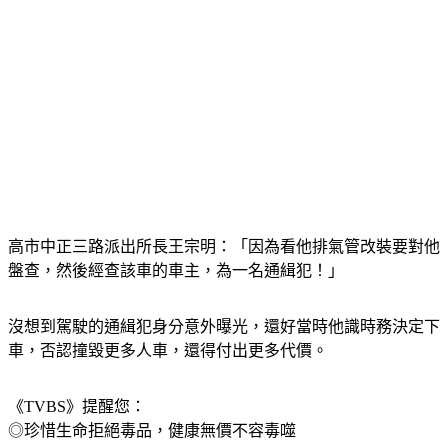
高市中正三路派出所長王宗明：「因為看他排氣管改裝要對他
盤查，然後經查該車的車主，為一名通緝犯！」
沒想到駕駛的通緝犯身分意外曝光，還好當時他識時務決定下
車，否認撞毀更多人車，還得付出更多代價。
《TVBS》提醒您：
◎珍惜生命拒絕毒品，健康無價不容毒噬