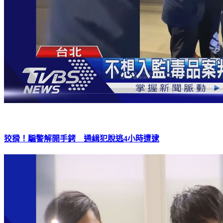
狡猾！騙警解開手銬 通緝犯脫逃4小時遭逮