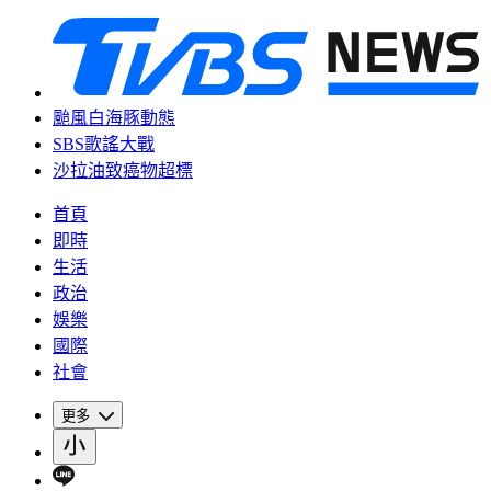
颱風白海豚動態
SBS歌謠大戰
沙拉油致癌物超標
首頁
即時
生活
政治
娛樂
國際
社會
更多