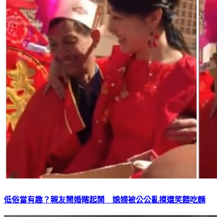
低俗當有趣？親友鬧婚瞎起鬨 媳婦被公公亂摸還笑餵吃麵