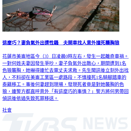
這麼巧？妻負氣外出遭性騷 夫開車找人意外撞死襲胸狼
花蓮市美崙地區今（3）日凌晨0時左右，發生一起離奇車禍。
一對何姓夫妻因發生爭吵，妻子負氣外出散心，期間遭到1名
色狼襲胸，她嚇得連忙去電丈夫求救。先生聞訊後立刻外出找
人，不料卻在美崙工業區一處路段，不慎撞死1名騎腳踏車的
泰籍移工。事後何妻趕到現場，發現死者竟是對她襲胸的色
狼，連警方都直呼意外「有這麼巧的事情？」警方將何男帶回
偵訊後依過失致死罪移送。
社會