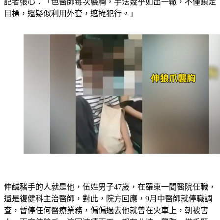
記者張心：「色醫師每次襲胸，手法幾乎如出一轍，不僅鎖定
目標，還疑似利用外套，遮掩犯行。」
伸鹹豬手的人就是他，伍姓男子47歲，在羅東一間醫院任職，
還是復健科主治醫師，對此，院方回應，9月中醫師就停職調
查，暫停任何醫療業務，偏偏過去他就曾在火車上，朝被害