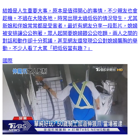
結婚是人生重要大事，原本是值得開心的事情，不少親友也會
趁機。不過在大陸各地，時常出現太過低俗的情況發生，尤其
新娘和伴娘常常都是受害者。最近有網友分享一段影片，媳婦
被安排讓公公抱著，眾人起鬨要媳婦餵公公吃麵，兩人之間的
對話和動作卻十分惹議，甚至網友還發現公公對媳婦襲胸的舉
動，不少人看了大罵「把低俗當有趣？」
國際