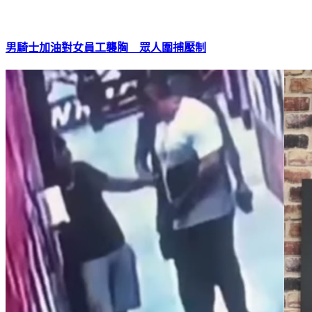
男騎士加油對女員工襲胸 眾人圍捕壓制