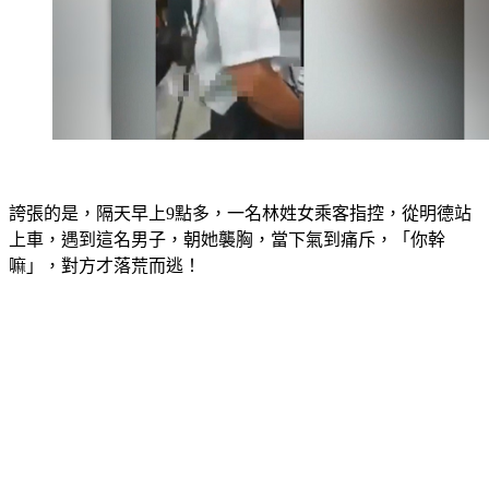
誇張的是，隔天早上9點多，一名林姓女乘客指控，從明德站
上車，遇到這名男子，朝她襲胸，當下氣到痛斥，「你幹
嘛」，對方才落荒而逃！