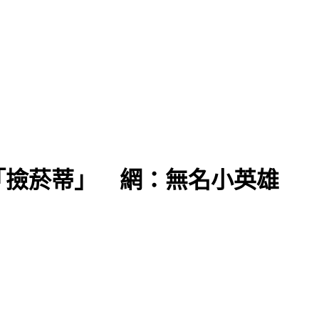
議
「撿菸蒂」 網：無名小英雄