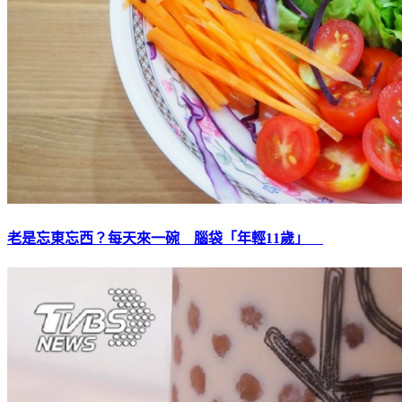
老是忘東忘西？每天來一碗 腦袋「年輕11歲」