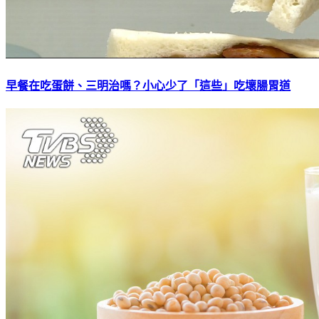
早餐在吃蛋餅、三明治嗎？小心少了「這些」吃壞腸胃道