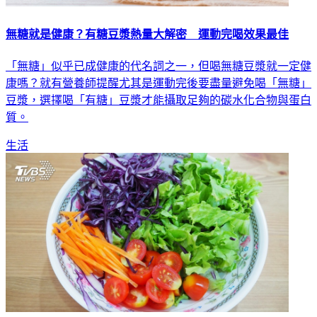
無糖就是健康？有糖豆漿熱量大解密 運動完喝效果最佳
「無糖」似乎已成健康的代名詞之一，但喝無糖豆漿就一定健
康嗎？就有營養師提醒尤其是運動完後要盡量避免喝「無糖」
豆漿，選擇喝「有糖」豆漿才能攝取足夠的碳水化合物與蛋白
質。
生活