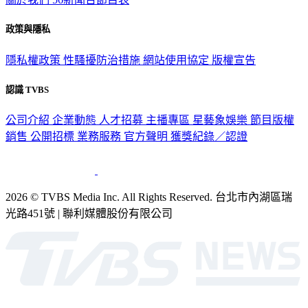
政策與隱私
隱私權政策
性騷擾防治措施
網站使用協定
版權宣告
認識 TVBS
公司介紹
企業動態
人才招募
主播專區
星藝象娛樂
節目版權
銷售
公開招標
業務服務
官方聲明
獲獎紀錄／認證
2026 © TVBS Media Inc. All Rights Reserved. 台北市內湖區瑞
光路451號 | 聯利媒體股份有限公司