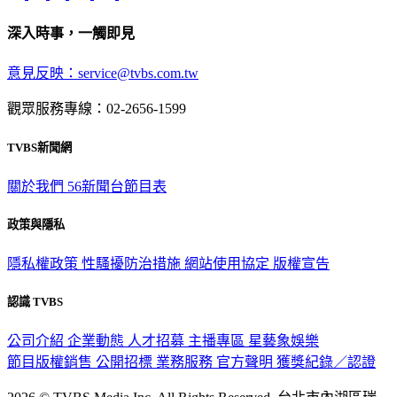
深入時事，一觸即見
意見反映：service@tvbs.com.tw
觀眾服務專線：02-2656-1599
TVBS新聞網
關於我們
56新聞台節目表
政策與隱私
隱私權政策
性騷擾防治措施
網站使用協定
版權宣告
認識 TVBS
公司介紹
企業動態
人才招募
主播專區
星藝象娛樂
節目版權銷售
公開招標
業務服務
官方聲明
獲獎紀錄／認證