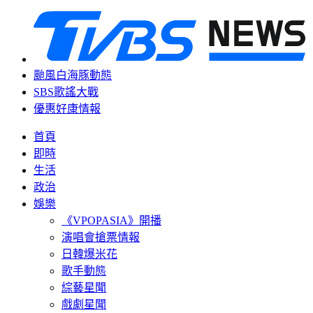
颱風白海豚動態
SBS歌謠大戰
優惠好康情報
首頁
即時
生活
政治
娛樂
《VPOPASIA》開播
演唱會搶票情報
日韓爆米花
歌手動態
綜藝星聞
戲劇星聞