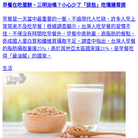
早餐在吃蛋餅、三明治嗎？小心少了「這些」吃壞腸胃道
早餐是一天當中最重要的一餐，不過現代人忙碌，許多人早上
常常來不及吃早餐！根據調查顯示，台灣人吃早餐的習慣不
佳，不僅沒有時間吃早餐外，早餐中高熱量、高脂肪的餐點，
造成國人蛋白質和纖維質攝取不足，調查中指出，台灣人早餐
的脂肪攝取量達25%，高於其他亞太區國家達21%，是早餐吃
得「最油膩」的國家。
生活