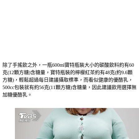
除了手搖飲之外，一瓶600ml寶特瓶裝大小的碳酸飲料約有60
克(12顆方糖)含糖量，寶特瓶裝的檸檬紅茶約有48克(約9.6顆
方糖)，輕鬆超過每日建議攝取標準，而看似健康的優酪乳，
500cc包裝就有約56克(11顆方糖)含糖量，因此建議飲用選擇無
加糖優酪乳。