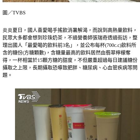
圖／TVBS
炎炎夏日，國人喜愛喝手搖飲消暑解渴，而說到高熱量飲料，
民眾大多都會想到珍珠奶茶，不過營養師張瑞奇透過街訪，整
理出國人「最愛喝的飲料前3名」，並公布每杯(700c.c)飲料所
含的糖份(方糖顆數)，含糖量最高的飲料居然由翡翠檸檬奪
得，一杯相當於15顆方糖的甜度，不但嚴重超過每日建議糖份
攝取之上限，長期攝取恐導致肥胖、糖尿病、心血管疾病等問
題。