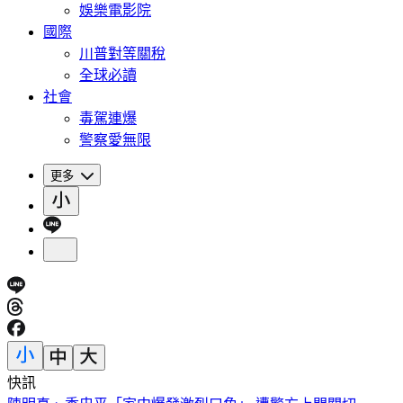
娛樂電影院
國際
川普對等關稅
全球必讀
社會
毒駕連爆
警察愛無限
更多
快訊