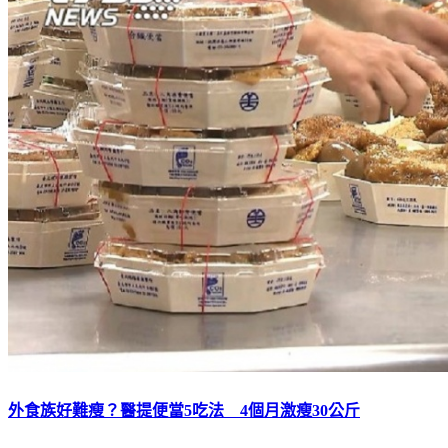
外食族好難瘦？醫提便當5吃法 4個月激瘦30公斤