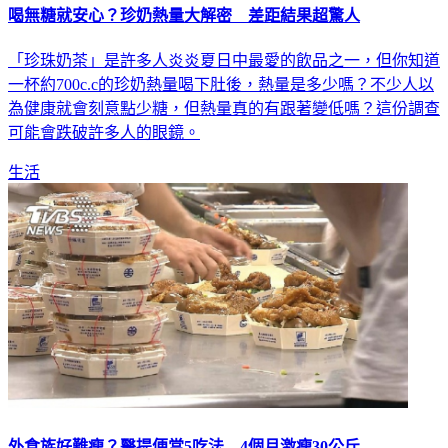
喝無糖就安心？珍奶熱量大解密 差距結果超驚人
「珍珠奶茶」是許多人炎炎夏日中最愛的飲品之一，但你知道
一杯約700c.c的珍奶熱量喝下肚後，熱量是多少嗎？不少人以
為健康就會刻意點少糖，但熱量真的有跟著變低嗎？這份調查
可能會跌破許多人的眼鏡。
生活
外食族好難瘦？醫提便當5吃法 4個月激瘦30公斤