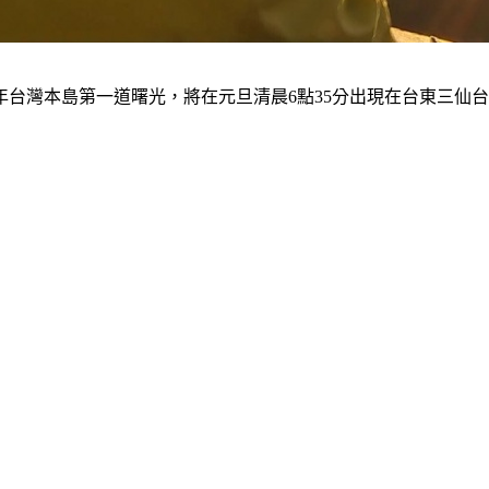
年台灣本島第一道曙光，將在元旦清晨6點35分出現在台東三仙