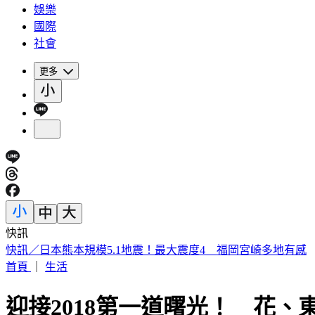
娛樂
國際
社會
更多
快訊
白海豚更靠近了！颱風外圍「風雨狂掃」週末變天 雨下到紫
首頁
｜
生活
迎接2018第一道曙光！ 花、