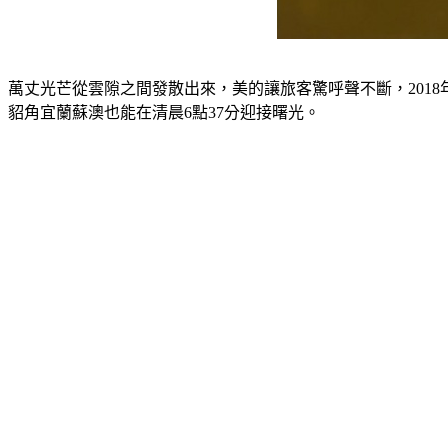
萬丈光芒從雲隙之間發散出來，美的讓旅客驚呼聲不斷，2018
貂角宜蘭蘇澳也能在清晨6點37分迎接曙光。