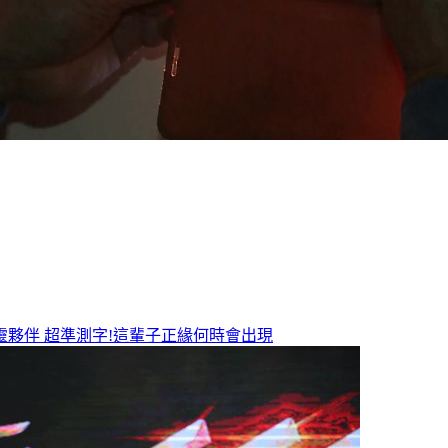
靈夥伴
超準測字!這輩子正緣何時會出現