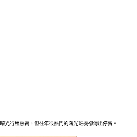
東部曙光行程熱賣，但往年很熱門的曙光班機卻傳出停賣。