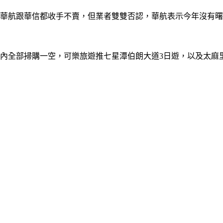
華航跟華信都收手不賣，但業者雙雙否認，華航表示今年沒有曙
內全部掃購一空，可樂旅遊推七星潭伯朗大道3日遊，以及太麻里跨