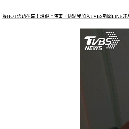
最HOT話題在這！想跟上時事，快點我加入TVBS新聞LINE好