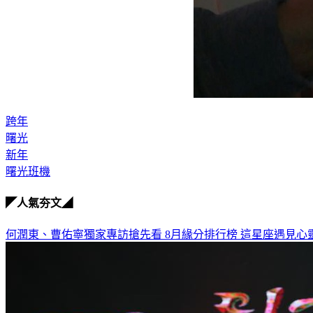
跨年
曙光
新年
曙光班機
◤人氣夯文◢
何潤東、曹佑寧獨家專訪搶先看
8月緣分排行榜 這星座遇見心