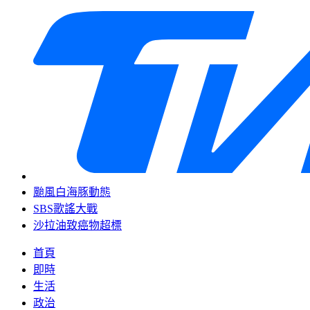
颱風白海豚動態
SBS歌謠大戰
沙拉油致癌物超標
首頁
即時
生活
政治