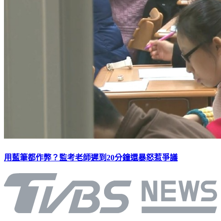
用藍筆都作弊？監考老師遲到20分鐘還暴怒惹爭議