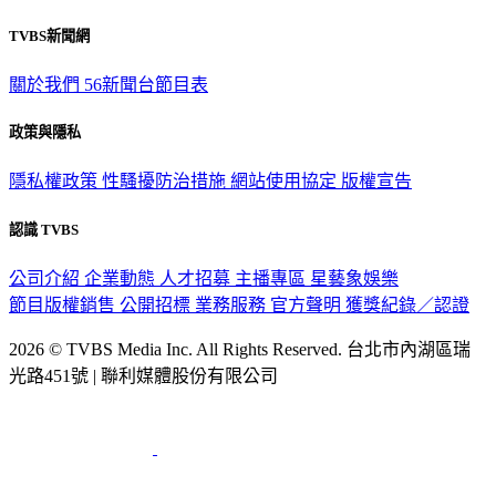
TVBS新聞網
關於我們
56新聞台節目表
政策與隱私
隱私權政策
性騷擾防治措施
網站使用協定
版權宣告
認識 TVBS
公司介紹
企業動態
人才招募
主播專區
星藝象娛樂
節目版權銷售
公開招標
業務服務
官方聲明
獲獎紀錄／認證
2026 © TVBS Media Inc. All Rights Reserved. 台北市內湖區瑞
光路451號 | 聯利媒體股份有限公司