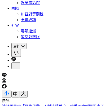
娛樂電影院
國際
川普對等關稅
全球必讀
社會
毒駕連爆
警察愛無限
更多
快訊