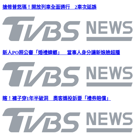
搶修普悠瑪！開放列車全面通行 2車次延誤
新人PO照公審「婚禮蟑螂」 當事人身分讓新娘臉超腫
瞎！褲子穿1年半破洞 奧客媽投訴要「禮券賠償」