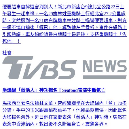
硬要超車自摔還害到別人！新北市新店台9線北宜公路22日上
午發生一起車禍，一名29歲林姓重機騎士行經北宜27.2公里處
時，突然遭到一名21歲白牌機車林姓騎士過彎硬要超車，對方
一個不慎自摔後「鏟飛」他，導致他左手骨折。事件在網路上
引起熱議，車友紛紛嗆聲白牌騎士是屁孩，支持重機騎士「告
死他」！
社會
坐燒鍋「蒸活人」神功揚名！Seafood表演中斷氣亡
馬來西亞著名法師林文華，曾經盤腿坐在大燒鍋內「蒸」70多
分鐘，手中的玉米跟壽桃都蒸熟了，他卻毫髮無傷，因此聲名
大噪揚名海外。近日他在家鄉表演「蒸活人」神功時，突然在
表演中昏迷鍋內，救出後不久斷氣身亡，震驚各界。