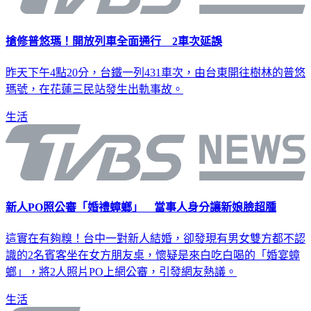
搶修普悠瑪！開放列車全面通行 2車次延誤
昨天下午4點20分，台鐵一列431車次，由台東開往樹林的普悠
瑪號，在花蓮三民站發生出軌事故。
生活
新人PO照公審「婚禮蟑螂」 當事人身分讓新娘臉超腫
這實在有夠糗！台中一對新人結婚，卻發現有男女雙方都不認
識的2名賓客坐在女方朋友桌，懷疑是來白吃白喝的「婚宴蟑
螂」，將2人照片PO上網公審，引發網友熱議。
生活