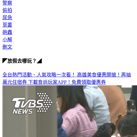
警察
偷拍
尿急
草叢
砲轟
小解
刪文
◤放假去哪玩？◢
全台熱門活動、人氣攻略一次看！
高雄美食優惠開搶！再抽
萬元住宿券
下載食尚玩家APP！免費領取優惠券