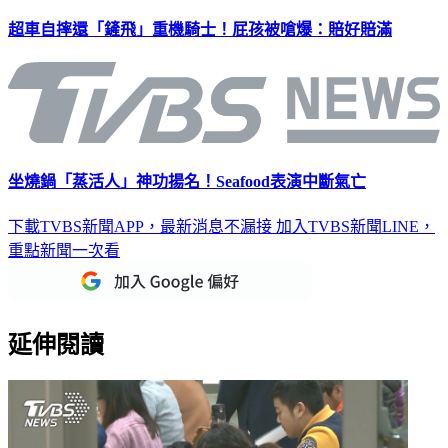
超車自摔還「鏟飛」重機騎士！屁孩被嗆爆：賠好賠滿
坐燒鍋「蒸活人」神功揚名！Seafood表演中斷氣亡
下載TVBS新聞APP，最新消息不漏接
加入TVBS新聞LINE，
重點新聞一次看
延伸閱讀