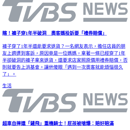
瞎！褲子穿1年半破洞 奧客媽投訴要「禮券賠償」
褲子穿了1年半還能要求退貨？一名網友表示，擔任店員的朋
友上週遭到客訴，原因竟是一位媽媽，拿著一條已經穿了1年
半卻破洞的褲子拿來退貨，還要求店家照原價用禮券賠償，否
則就要告上消基會。讓他傻眼「遇到一次奧客就能煩惱很久
了」。
生活
超車自摔還「鏟飛」重機騎士！屁孩被嗆爆：賠好賠滿