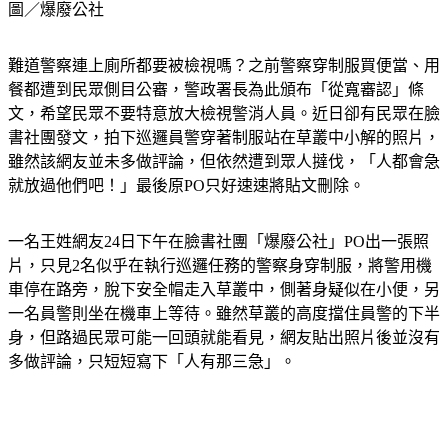
圖／爆廢公社
難道警察連上廁所都要被檢視嗎？之前警察穿制服買便當、用
餐都遭到民眾側目公審，警政署長為此頒布「從寬審認」條
文，希望民眾不要特意放大檢視警消人員。近日卻有民眾在臉
書社團發文，拍下巡邏員警穿著制服站在草叢中小解的照片，
雖然該網友並未多做評論，但依然遭到眾人撻伐，「人都會急
就放過他們吧！」最後原PO只好速速將貼文刪除。
一名王姓網友24日下午在臉書社團「爆廢公社」PO出一張照
片，只見2名似乎在執行巡邏任務的警察身穿制服，將警用機
車停在路旁，脫下安全帽走入草叢中，側著身疑似在小便，另
一名員警則坐在機車上等待。雖然草叢的高度擋住員警的下半
身，但路過民眾可能一回頭就能看見，網友貼出照片後並沒有
多做評論，只短短寫下「人有那三急」。