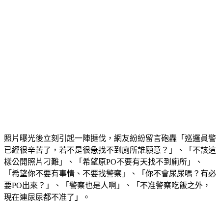
照片曝光後立刻引起一陣撻伐，網友紛紛留言砲轟「巡邏員警
已經很辛苦了，若不是很急找不到廁所誰願意？」、「不該這
樣公開照片刁難」、「希望原PO不要有天找不到廁所」、
「希望你不要有事情、不要找警察」、「你不會尿尿嗎？有必
要PO出來？」、「警察也是人啊」、「不准警察吃飯之外，
現在連尿尿都不准了」。