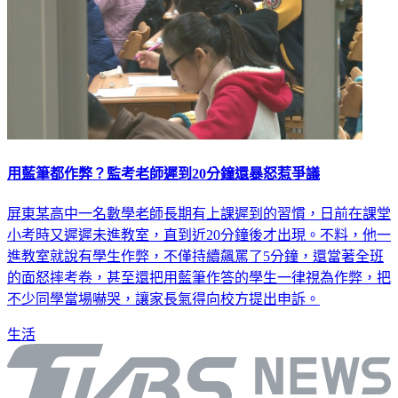
用藍筆都作弊？監考老師遲到20分鐘還暴怒惹爭議
屏東某高中一名數學老師長期有上課遲到的習慣，日前在課堂
小考時又遲遲未進教室，直到近20分鐘後才出現。不料，他一
進教室就說有學生作弊，不僅持續飆罵了5分鐘，還當著全班
的面怒摔考卷，甚至還把用藍筆作答的學生一律視為作弊，把
不少同學當場嚇哭，讓家長氣得向校方提出申訴。
生活