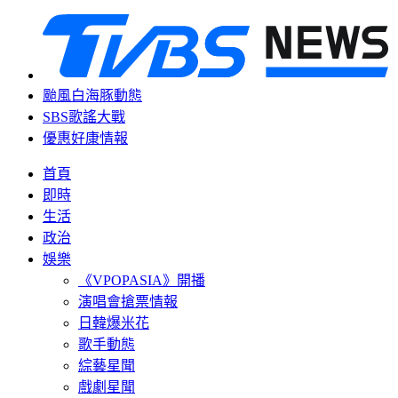
颱風白海豚動態
SBS歌謠大戰
優惠好康情報
首頁
即時
生活
政治
娛樂
《VPOPASIA》開播
演唱會搶票情報
日韓爆米花
歌手動態
綜藝星聞
戲劇星聞