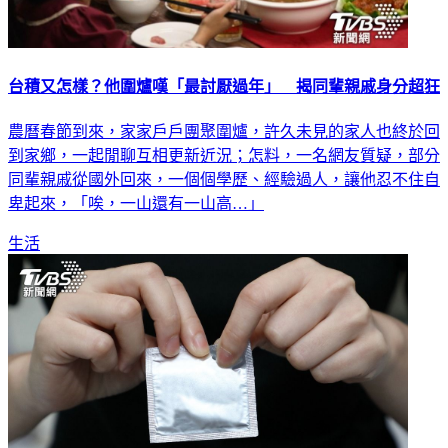
台積又怎樣？他圍爐嘆「最討厭過年」 揭同輩親戚身分超狂
農曆春節到來，家家戶戶團聚圍爐，許久未見的家人也終於回
到家鄉，一起閒聊互相更新近況；怎料，一名網友質疑，部分
同輩親戚從國外回來，一個個學歷、經驗過人，讓他忍不住自
卑起來，「唉，一山還有一山高…」
生活