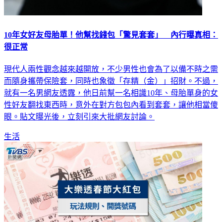
10年女好友母胎單！他幫找錢包「驚見套套」 內行曝真相：
很正常
現代人兩性觀念越來越開放，不少男性也會為了以備不時之需
而隨身攜帶保險套，同時也象徵「存精（金）」招財。不過，
就有一名男網友透露，他日前幫一名相識10年、母胎單身的女
性好友翻找東西時，意外在對方包包內看到套套，讓他相當傻
眼。貼文曝光後，立刻引來大批網友討論。
生活