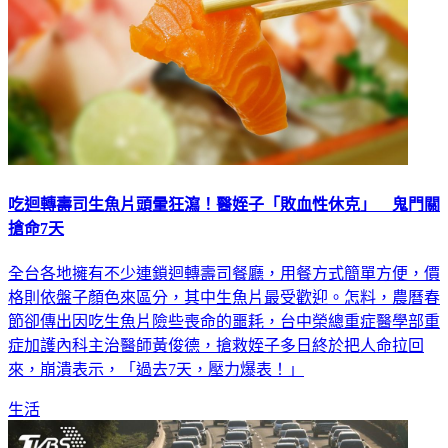
吃迴轉壽司生魚片頭暈狂瀉！醫姪子「敗血性休克」 鬼門關
搶命7天
全台各地擁有不少連鎖迴轉壽司餐廳，用餐方式簡單方便，價
格則依盤子顏色來區分，其中生魚片最受歡迎。怎料，農曆春
節卻傳出因吃生魚片險些喪命的噩耗，台中榮總重症醫學部重
症加護內科主治醫師黃俊德，搶救姪子多日終於把人命拉回
來，崩潰表示，「過去7天，壓力爆表！」
生活