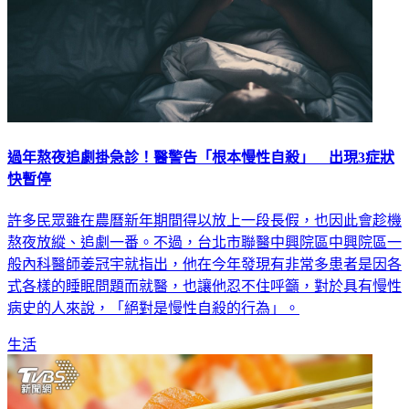
過年熬夜追劇掛急診！醫警告「根本慢性自殺」 出現3症狀
快暫停
許多民眾雖在農曆新年期間得以放上一段長假，也因此會趁機
熬夜放縱、追劇一番。不過，台北市聯醫中興院區中興院區一
般內科醫師姜冠宇就指出，他在今年發現有非常多患者是因各
式各樣的睡眠問題而就醫，也讓他忍不住呼籲，對於具有慢性
病史的人來說，「絕對是慢性自殺的行為」。
生活