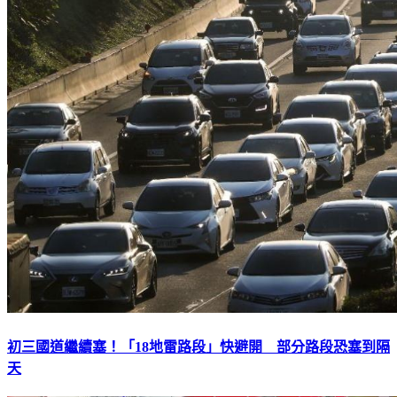
初三國道繼續塞！「18地雷路段」快避開 部分路段恐塞到隔
天