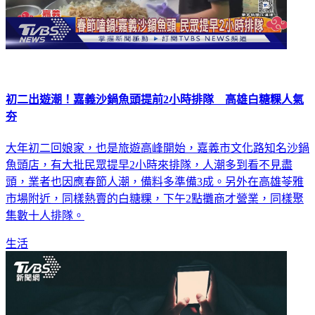
初二出遊潮！嘉義沙鍋魚頭提前2小時排隊 高雄白糖粿人氣
夯
大年初二回娘家，也是旅遊高峰開始，嘉義市文化路知名沙鍋
魚頭店，有大批民眾提早2小時來排隊，人潮多到看不見盡
頭，業者也因應春節人潮，備料多準備3成。另外在高雄苓雅
市場附近，同樣熱賣的白糖粿，下午2點攤商才營業，同樣聚
集數十人排隊。
生活