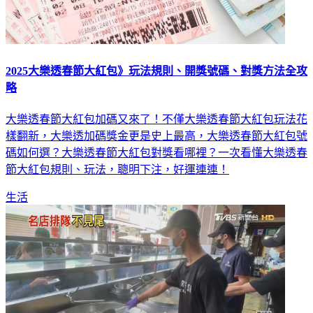
2025大樂透春節大紅包》玩法規則、開獎號碼、對獎方法全攻
略
大樂透春節大紅包加碼又來了！不僅大樂透春節大紅包玩法花
樣翻新，大樂透加碼獎金更是史上最高，大樂透春節大紅包號
碼如何選？大樂透春節大紅包對獎看哪裡？一次看懂大樂透春
節大紅包規則、玩法，聰明下注，好運連連！
生活