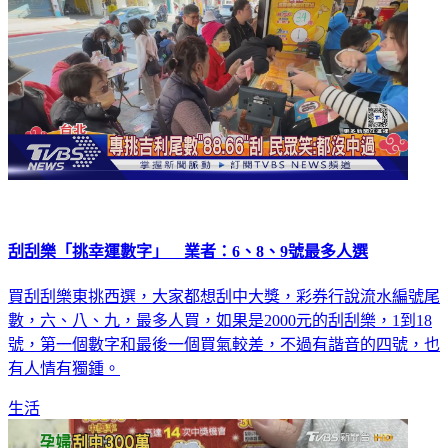
刮刮樂「挑幸運數字」 業者：6、8、9號最多人選
買刮刮樂東挑西選，大家都想刮中大獎，彩券行說流水編號尾
數，六、八、九，最多人買，如果是2000元的刮刮樂，1到18
號，第一個數字和最後一個買氣較差，不過有諧音的四號，也
有人情有獨鍾。
生活