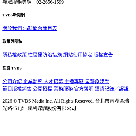
觀眾服務專線：02-2656-1599
TVBS新聞網
關於我們
56新聞台節目表
政策與隱私
隱私權政策
性騷擾防治措施
網站使用協定
版權宣告
認識 TVBS
公司介紹
企業動態
人才招募
主播專區
星藝象娛樂
節目版權銷售
公開招標
業務服務
官方聲明
獲獎紀錄／認證
2026 © TVBS Media Inc. All Rights Reserved. 台北市內湖區瑞
光路451號 | 聯利媒體股份有限公司