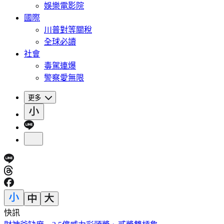
娛樂電影院
國際
川普對等關稅
全球必讀
社會
毒駕連爆
警察愛無限
更多
快訊