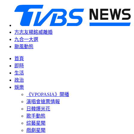
方志友楊銘威離婚
九合一大選
颱風動態
首頁
即時
生活
政治
娛樂
《VPOPASIA》開播
演唱會搶票情報
日韓爆米花
歌手動態
綜藝星聞
戲劇星聞