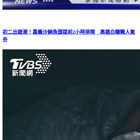
初二出遊潮！嘉義沙鍋魚頭提前2小時排隊 高雄白糖粿人氣
夯