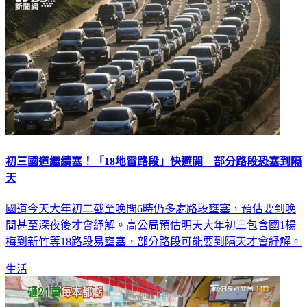
初三國道繼續塞！「18地雷路段」快避開 部分路段恐塞到隔
天
國道今天大年初二截至晚間6時仍多處路段壅塞，預估要到晚
間甚至深夜後才會紓解。高公局預估明天大年初三包含國1楊
梅到新竹等18路段易壅塞，部分路段可能要到隔天才會紓解。
生活