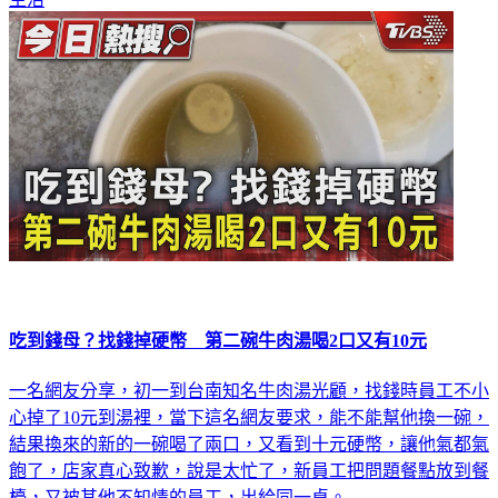
吃到錢母？找錢掉硬幣 第二碗牛肉湯喝2口又有10元
一名網友分享，初一到台南知名牛肉湯光顧，找錢時員工不小
心掉了10元到湯裡，當下這名網友要求，能不能幫他換一碗，
結果換來的新的一碗喝了兩口，又看到十元硬幣，讓他氣都氣
飽了，店家真心致歉，說是太忙了，新員工把問題餐點放到餐
檯，又被其他不知情的員工，出給同一桌。