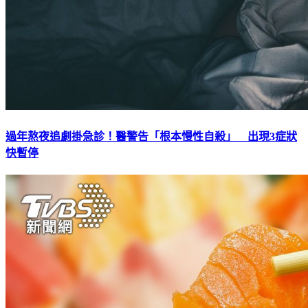
過年熬夜追劇掛急診！醫警告「根本慢性自殺」 出現3症狀
快暫停