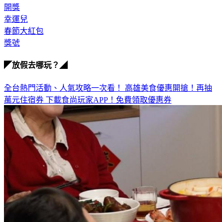
開獎
幸運兒
春節大紅包
獎號
◤放假去哪玩？◢
全台熱門活動、人氣攻略一次看！
高雄美食優惠開搶！再抽
萬元住宿券
下載食尚玩家APP！免費領取優惠券