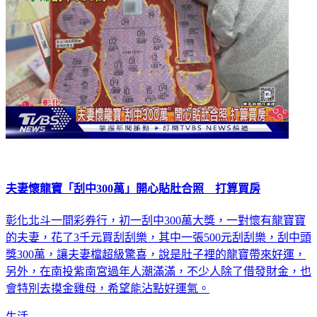
夫妻懷龍寶「刮中300萬」開心貼肚合照 打算買房
彰化北斗一間彩券行，初一刮中300萬大獎，一對懷有龍寶寶
的夫妻，花了3千元買刮刮樂，其中一張500元刮刮樂，刮中頭
獎300萬，讓夫妻檔超級驚喜，說是肚子裡的龍寶帶來好運，
另外，在南投紫南宮過年人潮滿滿，不少人除了借發財金，也
會特別去摸金雞母，希望能沾點好運氣。
生活