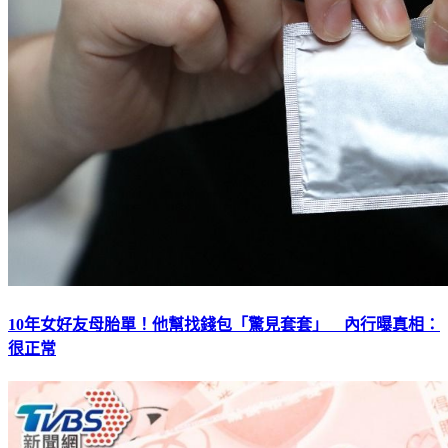
10年女好友母胎單！他幫找錢包「驚見套套」 內行曝真相：
很正常