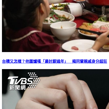
台積又怎樣？他圍爐嘆「最討厭過年」 揭同輩親戚身分超狂