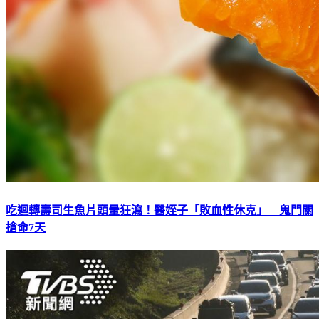
吃迴轉壽司生魚片頭暈狂瀉！醫姪子「敗血性休克」 鬼門關
搶命7天