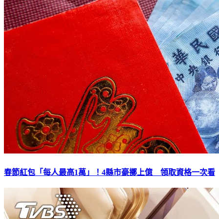
春節紅包「每人最高1萬」！4縣市豪擲上億 領取資格一次看