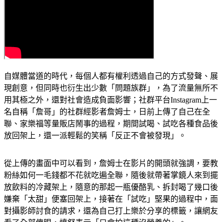
自媒體當道的時代，每個人都有權利透過自己的方式發聲、展
現創意，但同時也衍生出少數「問題族群」，為了流量無所不
用其極之外，還對社會造成負面影響；社群平台Instagram上一
名自稱「詹哥」的社群經影者詹姆士，日前上傳了自己在全
聯、家樂福等量販店鬧事的過程，期間試喝、試吃各種食品後
放回架上，還一派輕鬆的笑稱「反正不會被發現」。
從上傳的畫面中可以看到，詹姆士在影片的開頭就強調，要教
粉絲如何一毛錢都不花就吃遍全聯，隨後就帶著掌鏡人來到擺
放飲料的冷藏架上，隨意的那起一瓶優酪乳、拆封喝了幾口後
嫌棄「太甜」便塞回架上，接著在「試吃」堅果的過程中，面