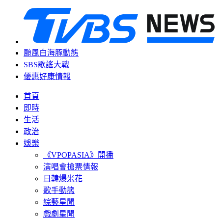
颱風白海豚動態
SBS歌謠大戰
優惠好康情報
首頁
即時
生活
政治
娛樂
《VPOPASIA》開播
演唱會搶票情報
日韓爆米花
歌手動態
綜藝星聞
戲劇星聞