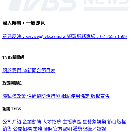
深入時事，一觸即見
意見反映：service@tvbs.com.tw
觀眾服務專線：02-2656-1599
TVBS新聞網
關於我們
56新聞台節目表
政策與隱私
隱私權政策
性騷擾防治措施
網站使用協定
版權宣告
認識 TVBS
公司介紹
企業動態
人才招募
主播專區
星藝象娛樂
節目版權