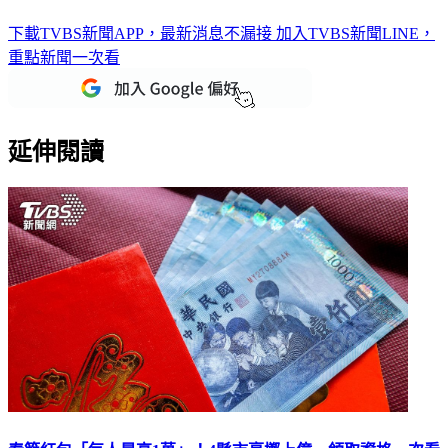
吃黑布丁「爆器官衰竭」！細菌秒竄全身 越籍男四肢發紫亡
下載TVBS新聞APP，最新消息不漏接
加入TVBS新聞LINE，
重點新聞一次看
延伸閱讀