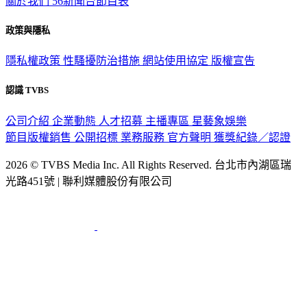
關於我們
56新聞台節目表
政策與隱私
隱私權政策
性騷擾防治措施
網站使用協定
版權宣告
認識 TVBS
公司介紹
企業動態
人才招募
主播專區
星藝象娛樂
節目版權銷售
公開招標
業務服務
官方聲明
獲獎紀錄／認證
2026 © TVBS Media Inc. All Rights Reserved. 台北市內湖區瑞
光路451號 | 聯利媒體股份有限公司