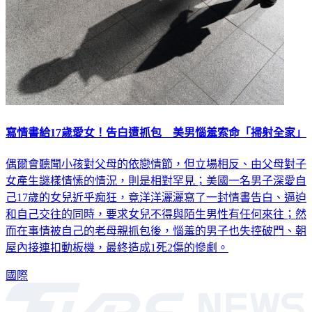
寫情書給17歲愛女！告白遭抓包 美男惱羞索命「掃射全家」
偶爾會聽聞小孩對父母的依戀情節，但立場相反、由父母對子
女產生謎樣情愫的情況，則是相對罕見；美國一名男子深愛自
己17歲的女兒近乎痴狂，竟洋洋灑灑寫了一封情書告白、逼迫
和自己交往的同時，要求女兒不得與陌生男性有任何來往；然
而在事情被自己的老母親抓包後，惱羞的男子也失控破門、朝
屋內接連扣動板機，最終造成1死2傷的慘劇。
國際