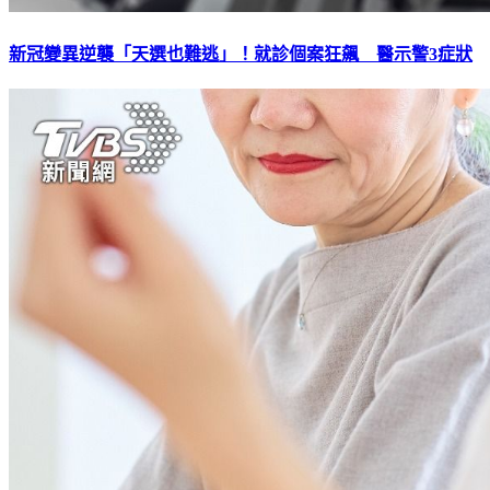
新冠變異逆襲「天選也難逃」！就診個案狂飆 醫示警3症狀