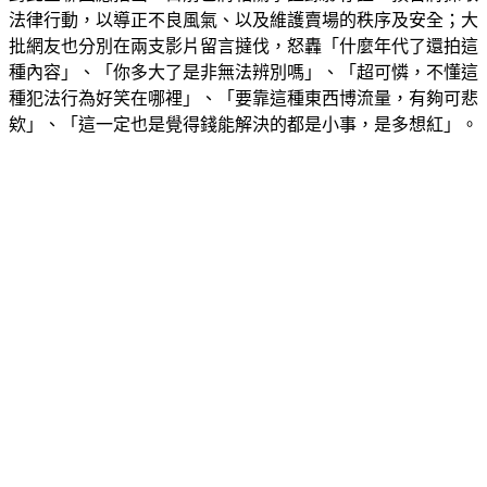
對此全聯回應指出，目前已將相關事證錄影存證、預告將採取
法律行動，以導正不良風氣、以及維護賣場的秩序及安全；大
批網友也分別在兩支影片留言撻伐，怒轟「什麼年代了還拍這
種內容」、「你多大了是非無法辨別嗎」、「超可憐，不懂這
種犯法行為好笑在哪裡」、「要靠這種東西博流量，有夠可悲
欸」、「這一定也是覺得錢能解決的都是小事，是多想紅」。