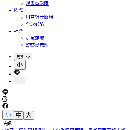
娛樂電影院
國際
川普對等關稅
全球必讀
社會
毒駕連爆
警察愛無限
更多
快訊