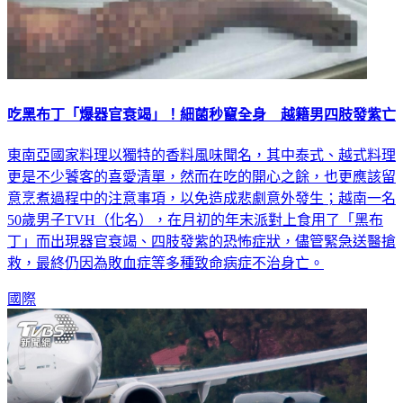
吃黑布丁「爆器官衰竭」！細菌秒竄全身 越籍男四肢發紫亡
東南亞國家料理以獨特的香料風味聞名，其中泰式、越式料理
更是不少饕客的喜愛清單，然而在吃的開心之餘，也更應該留
意烹煮過程中的注意事項，以免造成悲劇意外發生；越南一名
50歲男子TVH（化名），在月初的年末派對上食用了「黑布
丁」而出現器官衰竭、四肢發紫的恐怖症狀，儘管緊急送醫搶
救，最終仍因為敗血症等多種致命病症不治身亡。
國際