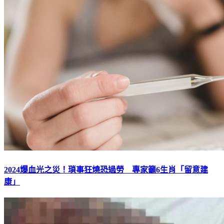
2024爆血光之災！瑣事狂燒恐過勞 專家籲6生肖「留意建
康」