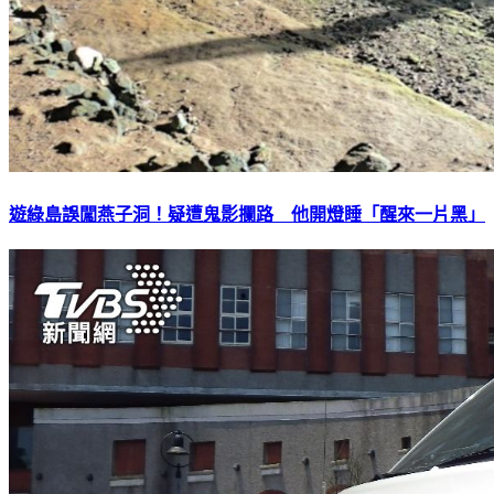
遊綠島誤闖燕子洞！疑遭鬼影攔路 他開燈睡「醒來一片黑」