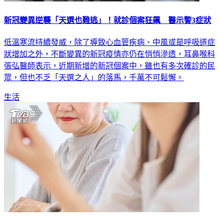
新冠變異逆襲「天選也難逃」！就診個案狂飆 醫示警3症狀
低溫寒流持續發威，除了導致心血管疾病、中風或是呼吸道症
狀增加之外，不斷變異的新冠疫情亦仍在悄悄滲透，耳鼻喉科
張弘醫師表示，近期新增的新冠個案中，雖也有多次確診的民
眾，但也不乏「天選之人」的落馬，千萬不可鬆懈。
生活