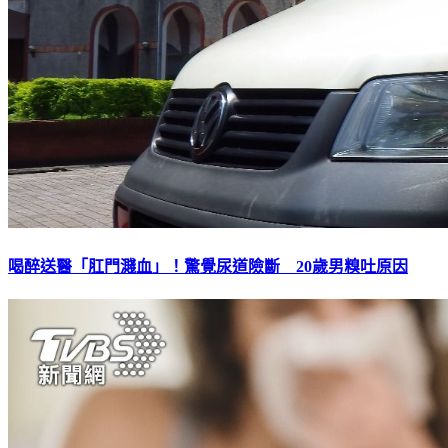
喝醉送醫「肛門濺血」！驚覺尿道險斷 20歲男糗吐原因