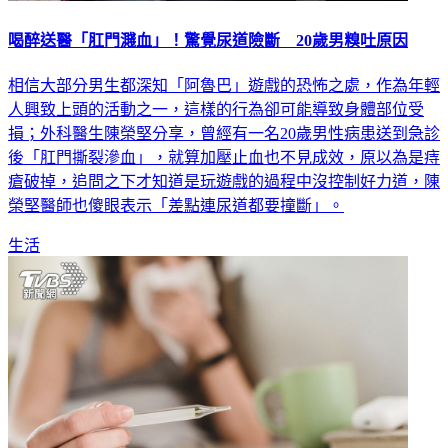
喝醉送醫「肛門濺血」！驚覺尿道險斷 20歲男糗吐原因
相信大部分男生都深知「阿魯巴」遊戲的恐怖之處，作為年輕
人興致上頭的活動之一，這樣的行為卻可能導致身體部位受
損；外科醫生陳榮堅分享，曾經有一名20歲男性病患送到急診
後「肛門撕裂滲血」，就算加壓止血也不見成效，原以為是痔
瘡破掉，追問之下才知道是玩遊戲的過程中沒控制好力道，陳
榮堅醫師也傻眼表示「差點連尿道都要撞斷」。
生活