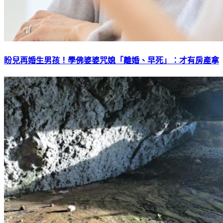
盼兒再婚生男孩！學佛婆婆咒媳「離婚、早死」：才有房產拿