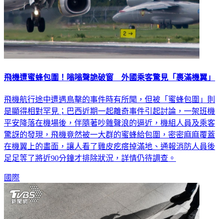
飛機遭蜜蜂包圍！嗡嗡聲詭破窗 外國乘客驚見「裹滿機翼」
飛機航行途中遭遇鳥擊的事件時有所聞，但被「蜜蜂包圍」則
是顯得相對罕見；巴西近期一起離奇事件引起討論，一架班機
平安降落在機場後，伴隨著吵雜聲浪的逼近，機組人員及乘客
驚訝的發現，飛機竟然被一大群的蜜蜂給包圍，密密麻麻覆蓋
在機翼上的畫面，讓人看了雞皮疙瘩掉滿地、通報消防人員後
足足等了將近90分鐘才排除狀況，詳情仍待調查。
國際