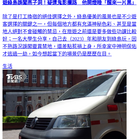
遊綠島誤闖燕子洞！疑遭鬼影攔路 他開燈睡「醒來一片黑」
除了是打工換宿的絕佳選擇之外，綠島優美的風景也是不少遊
客選擇的關鍵之一，但每個地方都有充滿神秘色彩、甚至是當
地人絕對不會碰觸的禁忌，在旅遊之前還是要多做些功課比較
好；一名大學生分享，自己去（2023）年和朋友到綠島玩，因
不熟路況誤闖靈異禁地，還差點惹禍上身，所幸家中神明保佑
才逃過一劫，如今想起當下的場景仍是歷歷在目。
生活