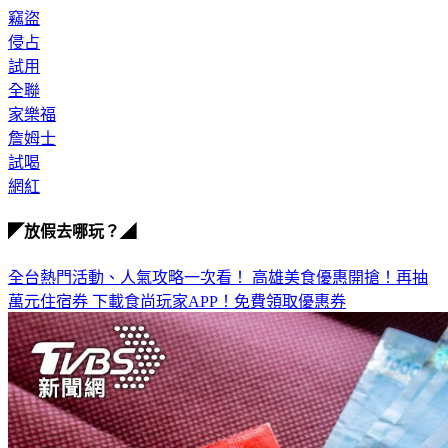
竊盜
侵占
試用
全聯
家樂福
詹姆士
試喝
網紅
◤放假去哪玩？◢
全台熱門活動、人氣攻略一次看！
高雄美食優惠開搶！再抽
萬元住宿券
下載食尚玩家APP！免費領取優惠券