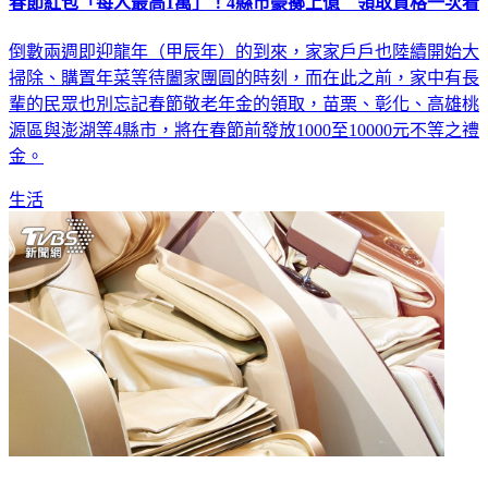
春節紅包「每人最高1萬」！4縣市豪擲上億 領取資格一次看
倒數兩週即迎龍年（甲辰年）的到來，家家戶戶也陸續開始大
掃除、購置年菜等待闔家團圓的時刻，而在此之前，家中有長
輩的民眾也別忘記春節敬老年金的領取，苗栗、彰化、高雄桃
源區與澎湖等4縣市，將在春節前發放1000至10000元不等之禮
金。
生活