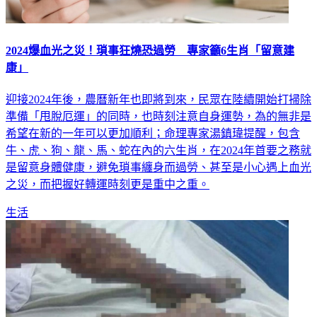
2024爆血光之災！瑣事狂燒恐過勞 專家籲6生肖「留意建
康」
迎接2024年後，農曆新年也即將到來，民眾在陸續開始打掃除
準備「甩脫厄運」的同時，也時刻注意自身運勢，為的無非是
希望在新的一年可以更加順利；命理專家湯鎮瑋提醒，包含
牛、虎、狗、龍、馬、蛇在內的六生肖，在2024年首要之務就
是留意身體健康，避免瑣事纏身而過勞、甚至是小心遇上血光
之災，而把握好轉運時刻更是重中之重。
生活