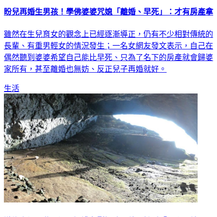
盼兒再婚生男孩！學佛婆婆咒媳「離婚、早死」：才有房產拿
雖然在生兒育女的觀念上已經逐漸導正，仍有不少相對傳統的
長輩、有重男輕女的情況發生；一名女網友發文表示，自己在
偶然聽到婆婆希望自己能比早死、只為了名下的房產就會歸婆
家所有，甚至離婚也無妨、反正兒子再婚就好。
生活