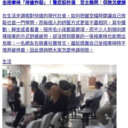
坐按摩椅「痔瘡炸裂」！驚屁股秒濕 苦主糗問：保險怎麼請
在生活步調相對快速的現代社會，如何把握空檔時間讓自己放
鬆也是一門學問，而每個人的紓壓方式更是不盡相同，其中運
動、靜坐或者看書、陪伴毛小孩都是選項，而不少人則傾向選
擇按摩的方式舒緩疲勞，卻沒想到簡單的一張按摩椅也能鬧出
烏龍；一名網友在臉書社團發文，尷尬透露自己坐按摩椅時不
慎弄破痔瘡，因此想詢問大家怎麼申請保險。
生活