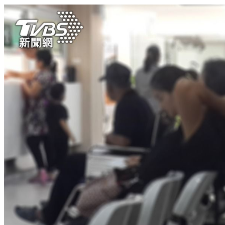
坐按摩椅「痔瘡炸裂」！驚屁股秒濕 苦主糗問：保險怎麼請