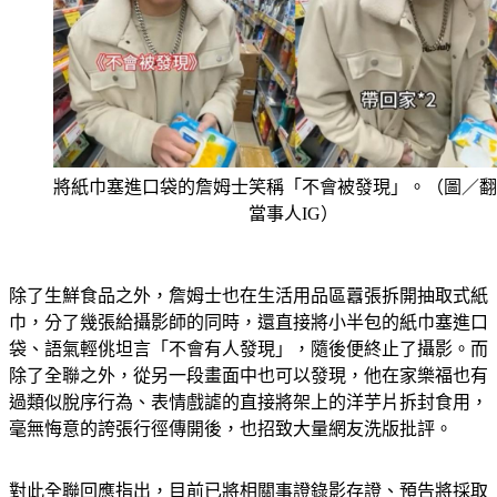
將紙巾塞進口袋的詹姆士笑稱「不會被發現」。（圖／翻
當事人IG）
除了生鮮食品之外，詹姆士也在生活用品區囂張拆開抽取式紙
巾，分了幾張給攝影師的同時，還直接將小半包的紙巾塞進口
袋、語氣輕佻坦言「不會有人發現」，隨後便終止了攝影。而
除了全聯之外，從另一段畫面中也可以發現，他在家樂福也有
過類似脫序行為、表情戲謔的直接將架上的洋芋片拆封食用，
毫無悔意的誇張行徑傳開後，也招致大量網友洗版批評。