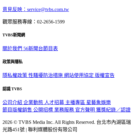
意見反映：service@tvbs.com.tw
觀眾服務專線：02-2656-1599
TVBS新聞網
關於我們
56新聞台節目表
政策與隱私
隱私權政策
性騷擾防治措施
網站使用協定
版權宣告
認識 TVBS
公司介紹
企業動態
人才招募
主播專區
星藝象娛樂
節目版權銷售
公開招標
業務服務
官方聲明
獲獎紀錄／認證
2026 © TVBS Media Inc. All Rights Reserved. 台北市內湖區瑞
光路451號 | 聯利媒體股份有限公司