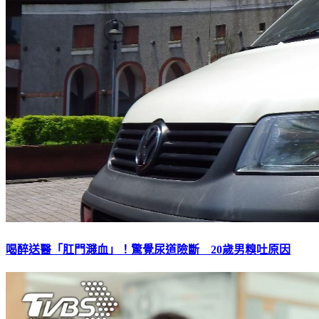
喝醉送醫「肛門濺血」！驚覺尿道險斷 20歲男糗吐原因