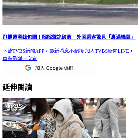
飛機遭蜜蜂包圍！嗡嗡聲詭破窗 外國乘客驚見「裹滿機翼」
下載TVBS新聞APP，最新消息不漏接
加入TVBS新聞LINE，
重點新聞一次看
延伸閱讀