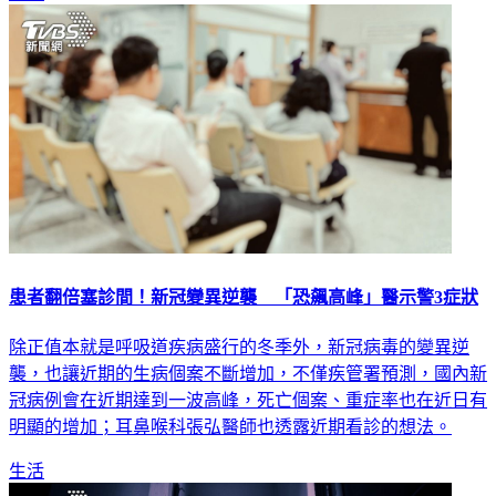
患者翻倍塞診間！新冠變異逆襲 「恐飆高峰」醫示警3症狀
除正值本就是呼吸道疾病盛行的冬季外，新冠病毒的變異逆
襲，也讓近期的生病個案不斷增加，不僅疾管署預測，國內新
冠病例會在近期達到一波高峰，死亡個案、重症率也在近日有
明顯的增加；耳鼻喉科張弘醫師也透露近期看診的想法。
生活