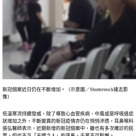
新冠個案近日仍在不斷增加。（示意圖／Shutterstock達志影
像）
低溫寒流持續發威，除了導致心血管疾病、中風或是呼吸道症
狀增加之外，不斷變異的新冠疫情亦仍在悄悄滲透，耳鼻喉科
張弘醫師表示，近期新增的新冠個案中，雖也有多次確診的民
眾，但也不乏「天選之人」的落馬，千萬不可鬆懈。