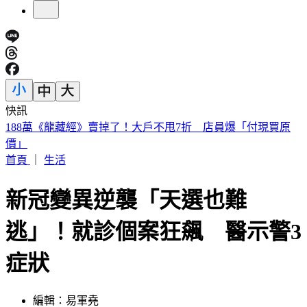
快訊
美股開盤／聯準會升息疑慮意外減緩！標普、那指「雙開高」
首頁
｜
生活
新冠變異逆襲「天選也難
逃」！就診個案狂飆 醫示警3
症狀
編輯：易軍堯
發佈時間：2024.01.28 09:03