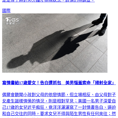
國際
寫情書給17歲愛女！告白遭抓包 美男惱羞索命「掃射全家」
偶爾會聽聞小孩對父母的依戀情節，但立場相反、由父母對子
女產生謎樣情愫的情況，則是相對罕見；美國一名男子深愛自
己17歲的女兒近乎痴狂，竟洋洋灑灑寫了一封情書告白、逼迫
和自己交往的同時，要求女兒不得與陌生男性有任何來往；然
而在事情被自己的老母親抓包後，惱羞的男子也失控破門、朝