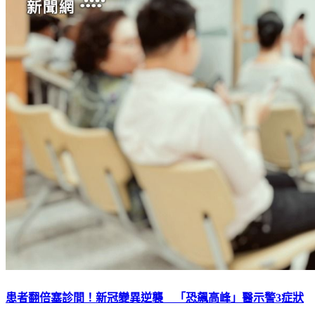
患者翻倍塞診間！新冠變異逆襲 「恐飆高峰」醫示警3症狀