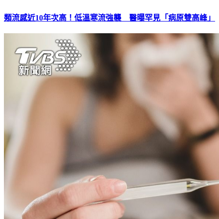
類流感近10年次高！低溫寒流強襲 醫曝罕見「病原雙高峰」