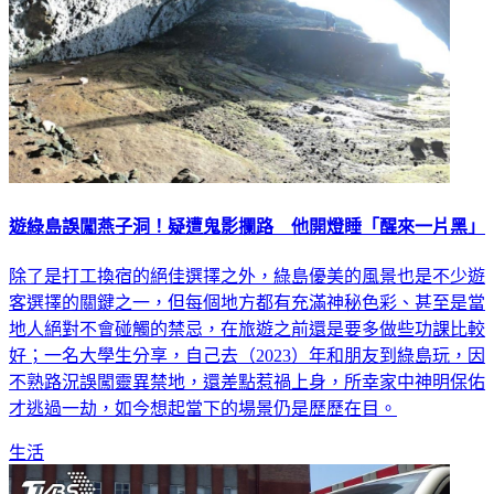
遊綠島誤闖燕子洞！疑遭鬼影攔路 他開燈睡「醒來一片黑」
除了是打工換宿的絕佳選擇之外，綠島優美的風景也是不少遊
客選擇的關鍵之一，但每個地方都有充滿神秘色彩、甚至是當
地人絕對不會碰觸的禁忌，在旅遊之前還是要多做些功課比較
好；一名大學生分享，自己去（2023）年和朋友到綠島玩，因
不熟路況誤闖靈異禁地，還差點惹禍上身，所幸家中神明保佑
才逃過一劫，如今想起當下的場景仍是歷歷在目。
生活