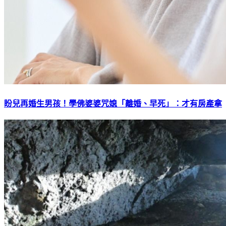
盼兒再婚生男孩！學佛婆婆咒媳「離婚、早死」：才有房產拿