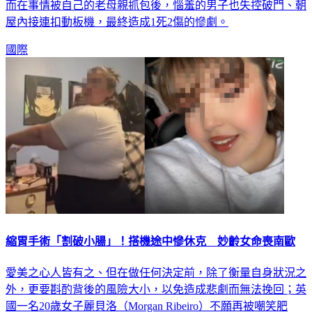
屋內接連扣動板機，最終造成1死2傷的慘劇。
國際
縮胃手術「割破小腸」！搭機途中慘休克 妙齡女命喪南歐
愛美之心人皆有之、但在做任何決定前，除了衡量自身狀況之
外，更要斟酌背後的風險大小，以免造成悲劇而無法挽回；英
國一名20歲女子麗貝洛（Morgan Ribeiro）不願再被嘲笑肥
胖，毅然決然豪擲2500英鎊（約10萬新台幣）到土耳其進行減