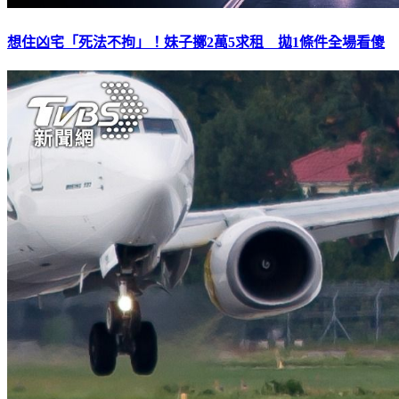
想住凶宅「死法不拘」！妹子擲2萬5求租 拋1條件全場看傻