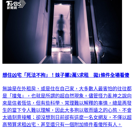
想住凶宅「死法不拘」！妹子擲2萬5求租 拋1條件全場看傻
無論是在外租房、或是住在自己家，大多數人最害怕的往往都
是「撞鬼」，也就是所謂的超自然現象。儘管怪力亂神之說向
來是信者恆信，但有些科學、常理難以解釋的事情，總是再發
生的當下令人難以理解，因此大多抱以敬而遠之的心態、不會
太過刻意接觸；卻沒想到日前卻有這麼一名女網友，不僅以超
高預算求租凶宅、甚至還只有一個附加條件看傻所有人。
生活