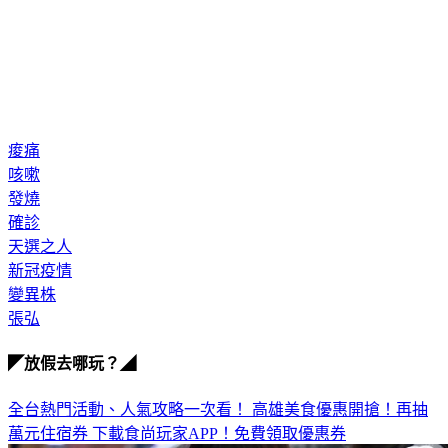
痠痛
咳嗽
發燒
確診
天選之人
新冠疫情
變異株
張弘
◤放假去哪玩？◢
全台熱門活動、人氣攻略一次看！
高雄美食優惠開搶！再抽
萬元住宿券
下載食尚玩家APP！免費領取優惠券