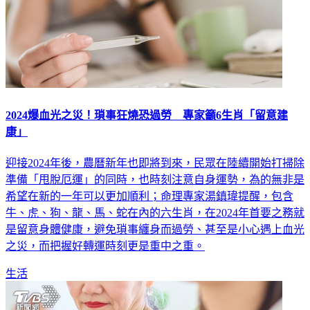
2024爆血光之災！瑣事狂燒恐過勞 專家籲6生肖「留意建
康」
迎接2024年後，農曆新年也即將到來，民眾在陸續開始打掃除
準備「甩脫厄運」的同時，也時刻注意自身運勢，為的無非是
希望在新的一年可以更加順利；命理專家湯鎮瑋提醒，包含
牛、虎、狗、龍、馬、蛇在內的六生肖，在2024年首要之務就
是留意身體健康，避免瑣事纏身而過勞、甚至是小心遇上血光
之災，而把握好轉運時刻更是重中之重。
生活