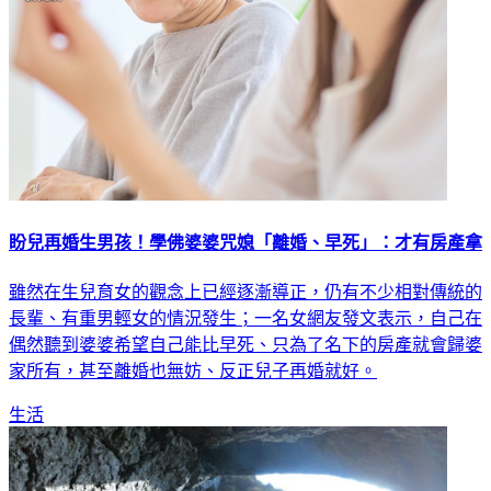
盼兒再婚生男孩！學佛婆婆咒媳「離婚、早死」：才有房產拿
雖然在生兒育女的觀念上已經逐漸導正，仍有不少相對傳統的
長輩、有重男輕女的情況發生；一名女網友發文表示，自己在
偶然聽到婆婆希望自己能比早死、只為了名下的房產就會歸婆
家所有，甚至離婚也無妨、反正兒子再婚就好。
生活