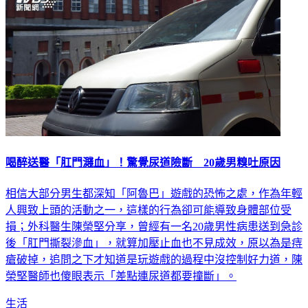
喝醉送醫「肛門濺血」！驚覺尿道險斷 20歲男糗吐原因
相信大部分男生都深知「阿魯巴」遊戲的恐怖之處，作為年輕
人興致上頭的活動之一，這樣的行為卻可能導致身體部位受
損；外科醫生陳榮堅分享，曾經有一名20歲男性病患送到急診
後「肛門撕裂滲血」，就算加壓止血也不見成效，原以為是痔
瘡破掉，追問之下才知道是玩遊戲的過程中沒控制好力道，陳
榮堅醫師也傻眼表示「差點連尿道都要撞斷」。
生活