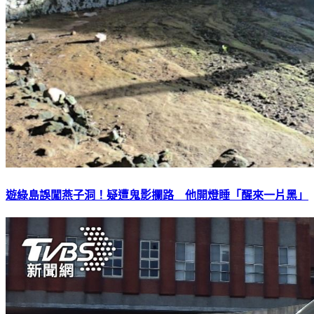
遊綠島誤闖燕子洞！疑遭鬼影攔路 他開燈睡「醒來一片黑」