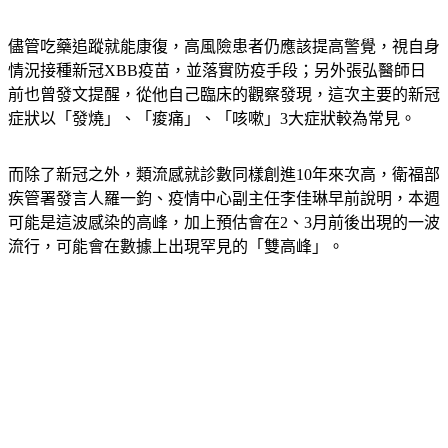
儘管吃藥追蹤就能康復，高風險患者仍應該提高警覺，視自身
情況接種新冠XBB疫苗，並落實防疫手段；另外張弘醫師日
前也曾發文提醒，從他自己臨床的觀察發現，這次主要的新冠
症狀以「發燒」、「痠痛」、「咳嗽」3大症狀較為常見。
而除了新冠之外，類流感就診數同樣創進10年來次高，衛福部
疾管署發言人羅一鈞、疫情中心副主任李佳琳早前說明，本週
可能是這波感染的高峰，加上預估會在2、3月前後出現的一波
流行，可能會在數據上出現罕見的「雙高峰」。