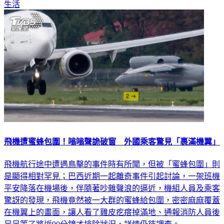
飛機遭蜜蜂包圍！嗡嗡聲詭破窗 外國乘客驚見「裹滿機翼」
飛機航行途中遭遇鳥擊的事件時有所聞，但被「蜜蜂包圍」則
是顯得相對罕見；巴西近期一起離奇事件引起討論，一架班機
平安降落在機場後，伴隨著吵雜聲浪的逼近，機組人員及乘客
驚訝的發現，飛機竟然被一大群的蜜蜂給包圍，密密麻麻覆蓋
在機翼上的畫面，讓人看了雞皮疙瘩掉滿地、通報消防人員後
足足等了將近90分鐘才排除狀況，詳情仍待調查。