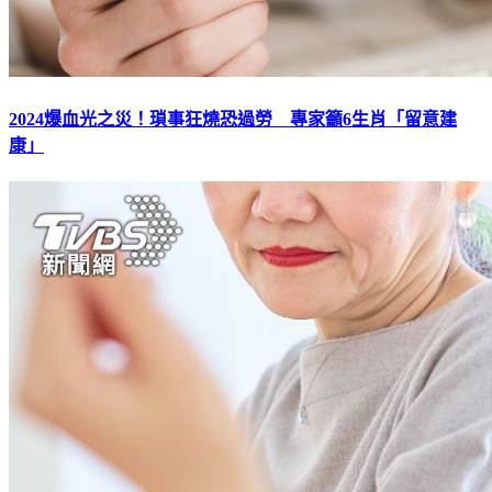
2024爆血光之災！瑣事狂燒恐過勞 專家籲6生肖「留意建
康」