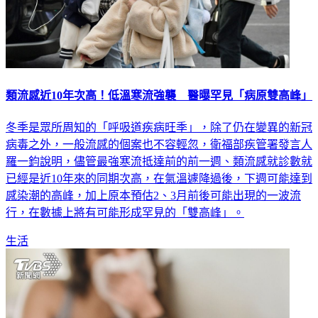
類流感近10年次高！低溫寒流強襲 醫曝罕見「病原雙高峰」
冬季是眾所周知的「呼吸道疾病旺季」，除了仍在變異的新冠
病毒之外，一般流感的個案也不容輕忽，衛福部疾管署發言人
羅一鈞說明，儘管最強寒流抵達前的前一週、類流感就診數就
已經是近10年來的同期次高，在氣溫遽降過後，下週可能達到
感染潮的高峰，加上原本預估2、3月前後可能出現的一波流
行，在數據上將有可能形成罕見的「雙高峰」。
生活