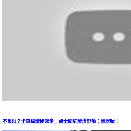
不長眼？卡車綠燈剛起步 騎士闖紅燈遭怒噴：青瞑喔！