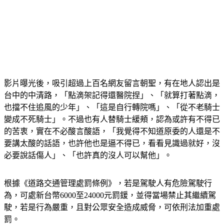
影片曝光後，吸引超過上百名網友留言朝聖，有在地人認出是
台中的中清路，「點滴架記得還醫院捏」、「就算打著點滴，
也擋不住追風的少年」、「這是自行轉院嗎」、「從不老騎士
變成不死騎士」。不過也有人替騎士緩頰，認為或許有不得已
的苦衷，實在不必酸言酸語，「我覺得不知道原委的人還是不
要講太酸的話語，也許他也是逼不得已，看看見識過就好，沒
必要說話傷人」、「也許真的沒人可以幫他」。
根據《道路交通管理處罰條例》，若是駕駛人有危險駕駛行
為，可處新台幣6000至24000元罰鍰，並得當場禁止其繼續駕
駛，若是行為嚴重，且對公眾安全造成威脅，可依刑法加重處
罰。