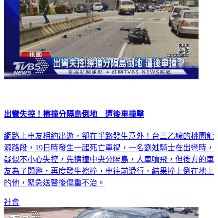
出彎失控！擦撞分隔島倒地 遭後車撞擊
網路上車友相約出遊，卻在半路發生意外！台三乙線的桃園龍
源路段，19日時發生一起死亡車禍，一名劉姓騎士在出彎時，
疑似不小心失控，先擦撞中央分隔島，人車噴飛，但後方的車
友為了閃避，再度發生擦撞，車往前滑行，結果撞上倒在地上
的他，緊急送醫後傷重不治。
社會