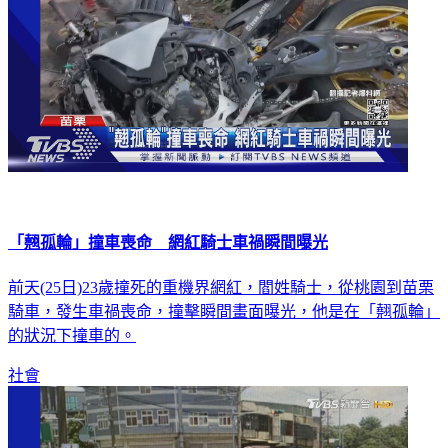
「翹孤輪」撞車喪命 網紅騎士車禍瞬間曝光
前天(25日)23歲撞死的重機界網紅，閻姓騎士，從桃園到苗栗
騎車，發生車禍喪命，撞擊瞬間畫面曝光，他是在「翹孤輪」
的狀況下撞車的。
社會