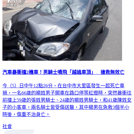
汽車暴衝撞2機車！男騎士噴飛「越過車頂」 搶救無效亡
今（5）日中午12點26分，在台中市大里區發生一起死亡車
禍，一名66歲的楊姓男子開車在路口停等紅燈時，突然暴衝往
前撞上59歲的張姓男騎士、24歲的楊姓男騎士，和41歲陳姓女
子的小客車，兩名騎士皆受傷送醫，其中楊男在急救3個半小
時後，傷重不治身亡。
社會