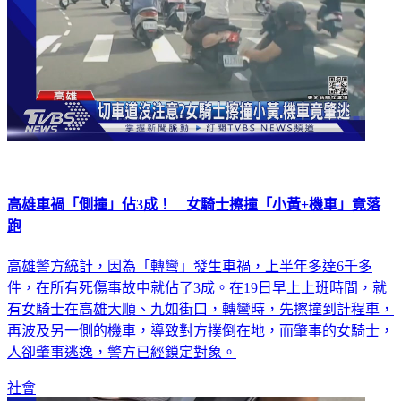
高雄車禍「側撞」佔3成！ 女騎士擦撞「小黃+機車」竟落
跑
高雄警方統計，因為「轉彎」發生車禍，上半年多達6千多
件，在所有死傷事故中就佔了3成。在19日早上上班時間，就
有女騎士在高雄大順、九如街口，轉彎時，先擦撞到計程車，
再波及另一側的機車，導致對方撲倒在地，而肇事的女騎士，
人卻肇事逃逸，警方已經鎖定對象。
社會