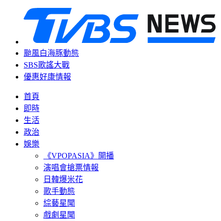
颱風白海豚動態
SBS歌謠大戰
優惠好康情報
首頁
即時
生活
政治
娛樂
《VPOPASIA》開播
演唱會搶票情報
日韓爆米花
歌手動態
綜藝星聞
戲劇星聞