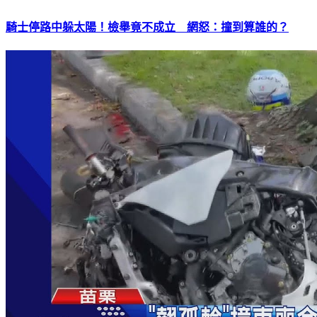
騎士停路中躲太陽！檢舉竟不成立 網怒：撞到算誰的？