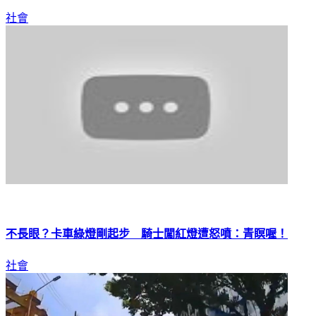
社會
不長眼？卡車綠燈剛起步 騎士闖紅燈遭怒噴：青瞑喔！
社會