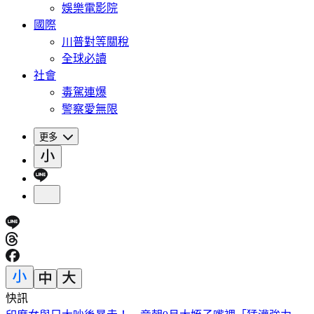
娛樂電影院
國際
川普對等關稅
全球必讀
社會
毒駕連爆
警察愛無限
更多
快訊