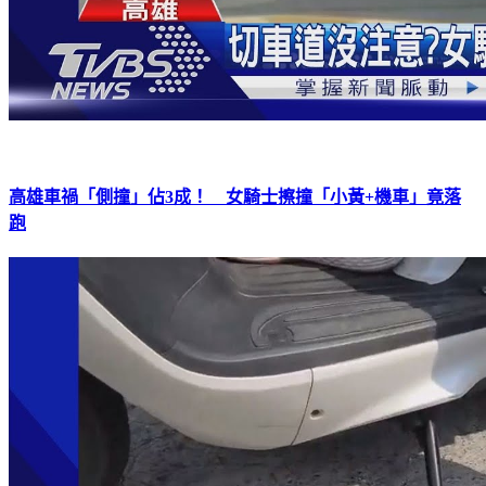
高雄車禍「側撞」佔3成！ 女騎士擦撞「小黃+機車」竟落
跑