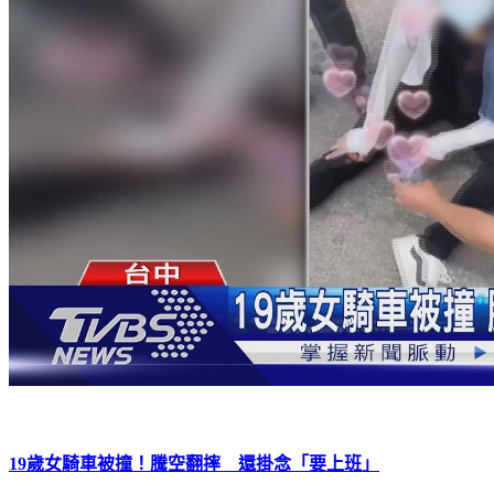
19歲女騎車被撞！騰空翻摔 還掛念「要上班」