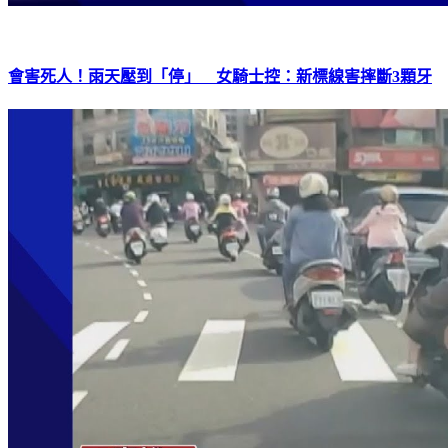
會害死人！雨天壓到「停」 女騎士控：新標線害摔斷3顆牙