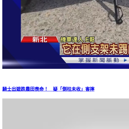
騎士出遊跌農田喪命！ 疑「側柱未收」害摔