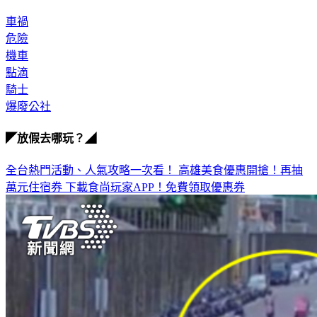
車禍
危險
機車
點滴
騎士
爆廢公社
◤放假去哪玩？◢
全台熱門活動、人氣攻略一次看！
高雄美食優惠開搶！再抽
萬元住宿券
下載食尚玩家APP！免費領取優惠券