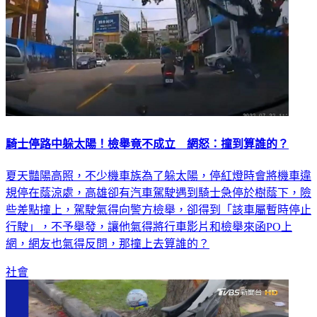
騎士停路中躲太陽！檢舉竟不成立 網怒：撞到算誰的？
夏天豔陽高照，不少機車族為了躲太陽，停紅燈時會將機車違
規停在蔭涼處，高雄卻有汽車駕駛遇到騎士急停於樹蔭下，險
些差點撞上，駕駛氣得向警方檢舉，卻得到「該車屬暫時停止
行駛」，不予舉發，讓他氣得將行車影片和檢舉來函PO上
網，網友也氣得反問，那撞上去算誰的？
社會