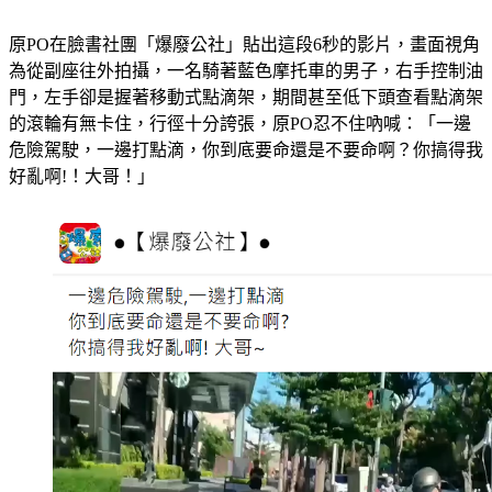
原PO在臉書社團「爆廢公社」貼出這段6秒的影片，畫面視角
為從副座往外拍攝，一名騎著藍色摩托車的男子，右手控制油
門，左手卻是握著移動式點滴架，期間甚至低下頭查看點滴架
的滾輪有無卡住，行徑十分誇張，原PO忍不住吶喊：「一邊
危險駕駛，一邊打點滴，你到底要命還是不要命啊？你搞得我
好亂啊!！大哥！」