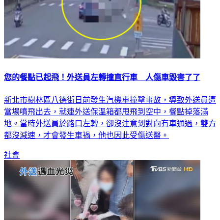
您的餐點已起飛！外送員左轉撞直行車 人傷車毀害了了
新北市樹林區八德街日前發生汽機車撞擊事故，導致外送員遭
當場噴飛出去，就連外送保溫箱都甩飛到空中，餐點掉落滿
地。當時外送員於路口左轉，卻沒注意到對向有車通過，雙方
都沒減速，才會發生車禍，他也因此受傷送醫。
社會