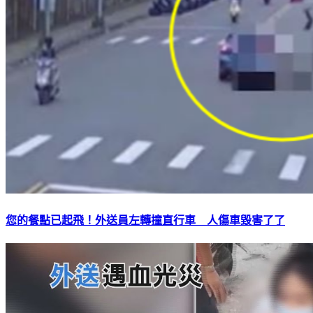
您的餐點已起飛！外送員左轉撞直行車 人傷車毀害了了