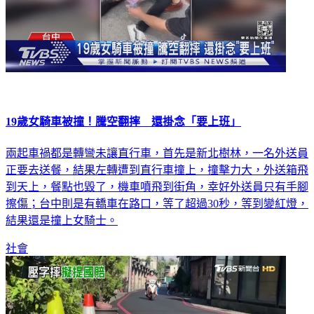
19歲女騎車被撞！騰空翻摔 還掛念「要上班」
兩起車禍都是轉彎未讓直行車，首先是新北樹林，一名外送員
正要去送餐，結果左轉遭到直行車撞上，撞擊力大，外送箱飛
到天上，餐點也毀了，機車噴飛到街角，幸好外送員只有手腳
擦傷；台中則是有轎車在路口，等了超過30秒，等到變紅燈，
結果還是撞上女騎士。
社會