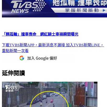
「翹孤輪」撞車喪命 網紅騎士車禍瞬間曝光
下載TVBS新聞APP，最新消息不漏接
加入TVBS新聞LINE，
重點新聞一次看
延伸閱讀