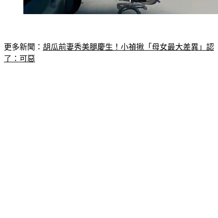
更多新聞：
胡瓜前妻秀美腿慶生！小禎揪「母女最大差異」認
了：可惡