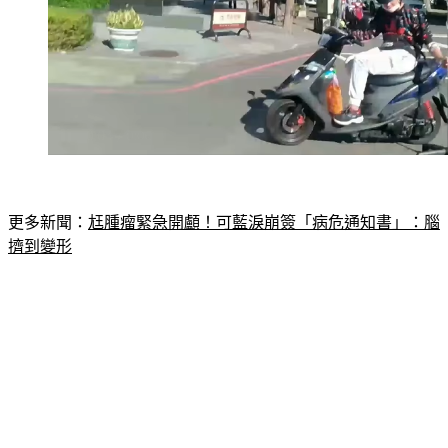
更多新聞：
尪腫瘤緊急開顱！可藍淚崩簽「病危通知書」：腦
擠到變形