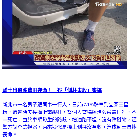
騎士出遊跌農田喪命！ 疑「側柱未收」害摔
新北市一名男子跟同事一行人，日前(7/15)騎車到宜蘭三星
玩，過彎時失控撞上電線杆，整個人當場摔進旁邊農田裡，不
幸死亡，由於車禍發生的路段，柏油路平坦，沒有障礙物，經
警方調查監視器，原來疑似是機車側柱沒有收，造成騎士自摔
喪命。