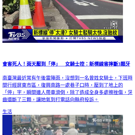
會害死人！雨天壓到「停」 女騎士控：新標線害摔斷3顆牙
南臺灣最近常有午後雷陣雨，沒想到一名曾姓女騎士，下班時
間行經屏東市區，復興南路一處巷子口時，壓到了地上的
「停」字，瞬間連人帶車滑倒，除了造成全身多處擦挫傷，牙
齒還斷了三顆，讓她氣到打電話向縣府投訴。
生活