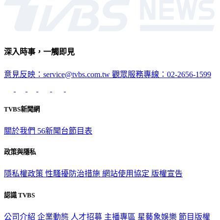
深入時事，一觸即見
意見反映：service@tvbs.com.tw
觀眾服務專線：02-2656-1599
TVBS新聞網
關於我們
56新聞台節目表
政策與隱私
隱私權政策
性騷擾防治措施
網站使用協定
版權宣告
認識 TVBS
公司介紹
企業動態
人才招募
主播專區
星藝象娛樂
節目版權
銷售
公開招標
業務服務
官方聲明
獲獎紀錄／認證