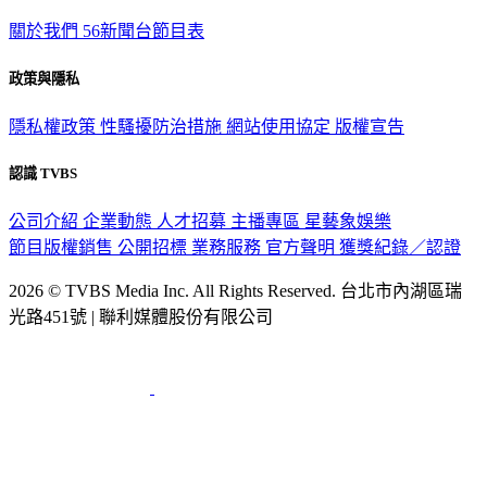
關於我們
56新聞台節目表
政策與隱私
隱私權政策
性騷擾防治措施
網站使用協定
版權宣告
認識 TVBS
公司介紹
企業動態
人才招募
主播專區
星藝象娛樂
節目版權銷售
公開招標
業務服務
官方聲明
獲獎紀錄／認證
2026 © TVBS Media Inc. All Rights Reserved. 台北市內湖區瑞
光路451號 | 聯利媒體股份有限公司