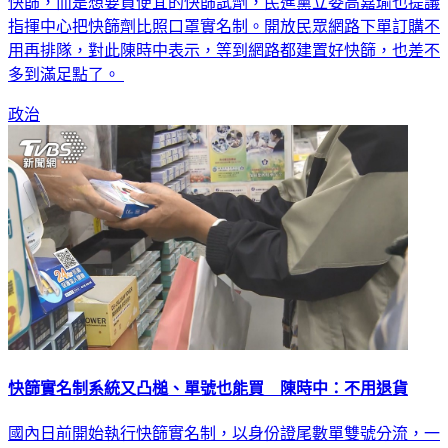
超市的單劑快篩卻沒賣完，有藥師認為這表示民眾不是真的缺
快篩，而是想要買便宜的快篩試劑，民進黨立委高嘉瑜也提議
指揮中心把快篩劑比照口罩實名制。開放民眾網路下單訂購不
用再排隊，對此陳時中表示，等到網路都建置好快篩，也差不
多到滿足點了。
政治
快篩實名制系統又凸槌、單號也能買 陳時中：不用退貨