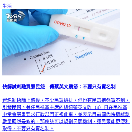
揮中心指揮官陳時中今（8）日給予回應。
生活
快篩試劑難買惹民怨 傳蔡英文震怒：不要只有實名制
實名制快篩上路後，不少民眾搶排，但也有民眾抱怨買不到，
引發民怨。兼任民進黨主席的總統蔡英文昨（4）日在民進黨
中常會嚴肅要求行政部門正視此事，並表示目前國內快篩試劑
數量既然是夠的，那應該可以規劃另闢機制，讓民眾能更便利