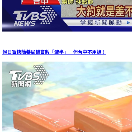
假日買快篩藥局鋪貨數「減半」 但台中不用搶！