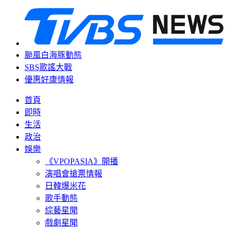
颱風白海豚動態
SBS歌謠大戰
優惠好康情報
首頁
即時
生活
政治
娛樂
《VPOPASIA》開播
演唱會搶票情報
日韓爆米花
歌手動態
綜藝星聞
戲劇星聞