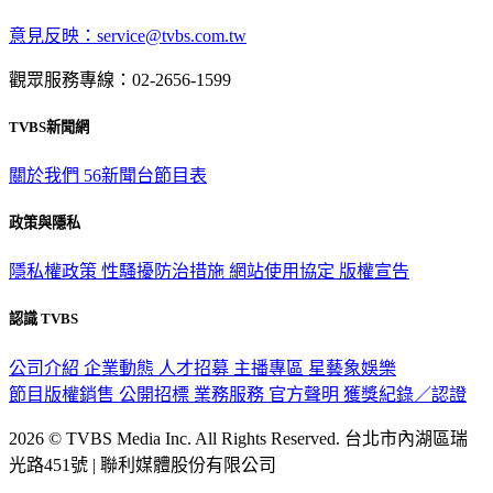
深入時事，一觸即見
意見反映：service@tvbs.com.tw
觀眾服務專線：02-2656-1599
TVBS新聞網
關於我們
56新聞台節目表
政策與隱私
隱私權政策
性騷擾防治措施
網站使用協定
版權宣告
認識 TVBS
公司介紹
企業動態
人才招募
主播專區
星藝象娛樂
節目版權銷售
公開招標
業務服務
官方聲明
獲獎紀錄／認證
2026 © TVBS Media Inc. All Rights Reserved. 台北市內湖區瑞
光路451號 | 聯利媒體股份有限公司