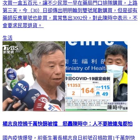
國內日前開始執行快篩實名制，以身份證尾數單雙號分流，一
次買一盒五百元，讓不少民眾一早在藥局門口排隊購買，上路
第三天，今（30）日卻傳出明明輪到雙號尾數購買，但是卻有
藥師反應單號也能買，異常售出3092份，對此陳時中表示，不
會要求民眾退貨。
生活
楊志良控捐千萬快篩被擋 怒轟陳時中：人不要臉連鬼都怕