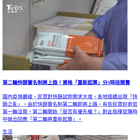
第二輪快篩實名制將上路！資格「重新起算」分3時段開賣
國內疫情嚴峻，民眾對快篩試劑需求大增，各地陸續出現「快
篩之亂」，由於快篩實名制第二輪即將上路，有些民眾好奇若
第一輪沒買，第二輪開始「是否有優先權？」對此指揮官陳時
中做出回應「第二輪將重新起算」。
生活