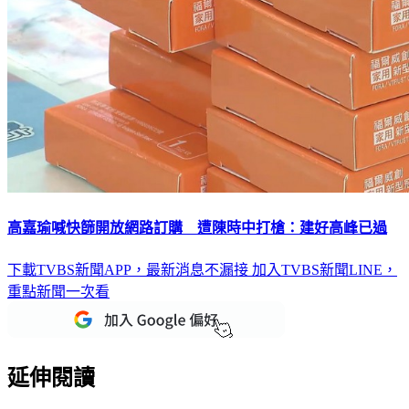
高嘉瑜喊快篩開放網路訂購 遭陳時中打槍：建好高峰已過
下載TVBS新聞APP，最新消息不漏接
加入TVBS新聞LINE，
重點新聞一次看
延伸閱讀