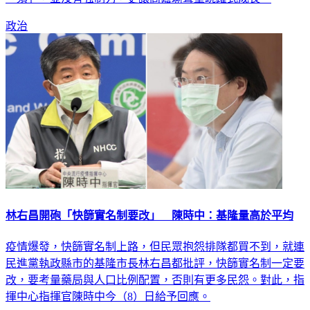
「須」，並沒有強制力，更讓高嘉瑜聲量跳躍式成長。
政治
林右昌開砲「快篩實名制要改」 陳時中：基隆量高於平均
疫情爆發，快篩實名制上路，但民眾抱怨排隊都買不到，就連
民進黨執政縣市的基隆市長林右昌都批評，快篩實名制一定要
改，要考量藥局與人口比例配置，否則有更多民怨。對此，指