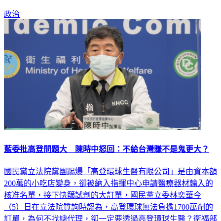
取得，不要只有實名制。
政治
藍委批高登問題大 陳時中怒回：不給台灣賺不是鬼更大？
國民黨立法院黨團踢爆「高登環球生醫有限公司」是由資本額
200萬的小吃店變身，卻被納入指揮中心申請醫療器材輸入的
核准名單，接下快篩試劑的大訂單，國民黨立委林奕華今
（5）日在立法院質詢時認為，高登環球無法負擔1700萬劑的