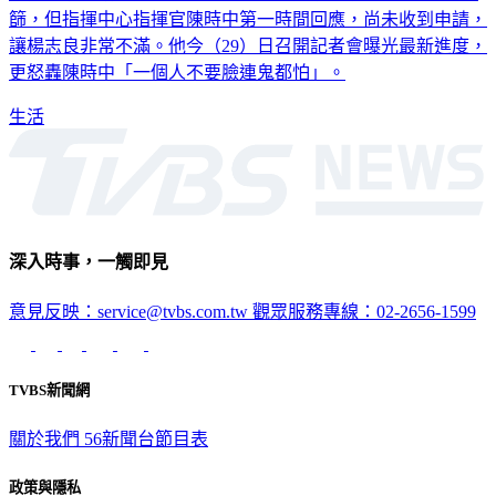
國內疫情爆發，前衛生署長楊志良日前號召捐款買1千萬劑快
篩，但指揮中心指揮官陳時中第一時間回應，尚未收到申請，
讓楊志良非常不滿。他今（29）日召開記者會曝光最新進度，
更怒轟陳時中「一個人不要臉連鬼都怕」。
生活
深入時事，一觸即見
意見反映：service@tvbs.com.tw
觀眾服務專線：02-2656-1599
TVBS新聞網
關於我們
56新聞台節目表