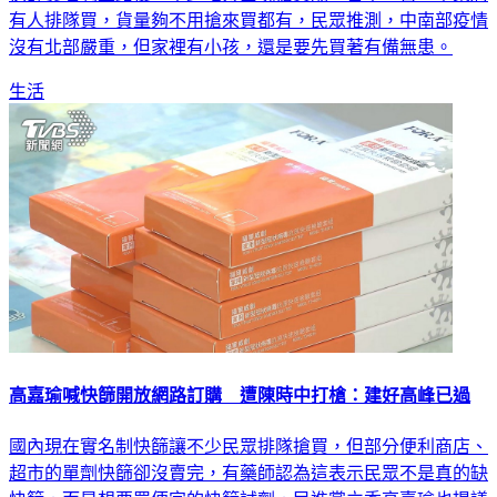
快篩實名制上路後，不少地方出現搶買潮，台中30日一早藥局
有人排隊買，貨量夠不用搶來買都有，民眾推測，中南部疫情
沒有北部嚴重，但家裡有小孩，還是要先買著有備無患。
生活
高嘉瑜喊快篩開放網路訂購 遭陳時中打槍：建好高峰已過
國內現在實名制快篩讓不少民眾排隊搶買，但部分便利商店、