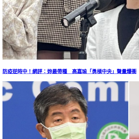
防疫逆時中！網評：妳最帶種 高嘉瑜「勇槓中央」聲量爆衝