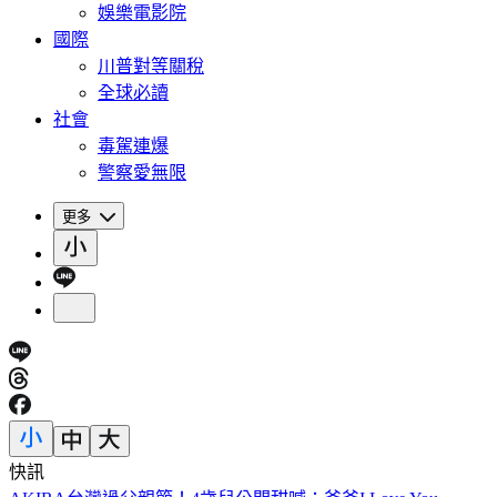
娛樂電影院
國際
川普對等關稅
全球必讀
社會
毒駕連爆
警察愛無限
更多
快訊