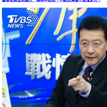
藍委批高登問題大 陳時中怒回：不給台灣賺不是鬼更大？