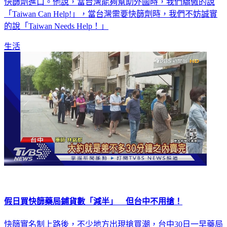
中廣董事長、資深媒體人趙少康質疑，總統蔡英文為何不開放
快篩劑進口。他說，當台灣能夠幫助外國時，我們驕傲的說
「Taiwan Can Help!」，當台灣需要快篩劑時，我們不妨誠實
的說「Taiwan Needs Help！」
生活
假日買快篩藥局鋪貨數「減半」 但台中不用搶！