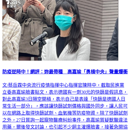
防疫逆時中！網評：妳最帶種 高嘉瑜「勇槓中央」聲量爆衝
文/蔡岳霖中央流行疫情指揮中心指揮官陳時中，截取民進黨
立委高嘉瑜臉書貼文，表示德國有一劑30元的快篩是假訊息，
對此高嘉瑜3日隔空開槓，表示自己是表達「快篩是德國人日
常生活一部分」，應該讓快篩試劑價格與國外同步，讓人民可
以在網路上取得快篩試劑、血氧機等防疫物資。除了快篩試劑
之外，27日質詢一起寵物醫療糾紛事件，高嘉瑜質疑獸醫違法