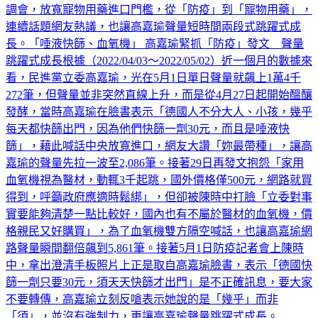
用藥，爾後發文討論，也引起不少飼主灌爆臉書，接著急開協
調會，放寬寵物用藥進口門檻，從「防疫」到「寵物用藥」，
連續話題網友熱議，也讓高嘉瑜聲量短時間兩段式跳躍式成
長。「唾液快篩、血氧機」 高嘉瑜緊抓「防疫」發文 聲量
跳躍式成長根據（2022/04/03～2022/05/02）近一個月的數據來
看，民進黨立委高嘉瑜，光在5月1日單日聲量就飆上1萬4千
272筆，但聲量並非突然直線上升，而是從4月27日起開始醞釀
發酵，當時高嘉瑜在臉書表示「德國人不分大人、小孩，幾乎
每天都快篩出門，因為他們快篩一劑30元，而且是唾液快
篩」，藉此喊話中央放寬進口，網友大讚「妳最帶種」，讓高
嘉瑜的聲量先拉一波至2,086筆。接著29日再發文抱怨「家用
血氧機視為醫材，動輒3千起跳，國外價格僅500元，網路就買
得到，呼籲政府應適時鬆綁」，但卻被陳時中打臉「立委對事
實要能夠清楚一點比較好，國內也有不屬於醫材的血氧機，價
格親民又好購買」，為了血氧機雙方隔空喊話，也讓高嘉瑜網
路聲量瞬間翻倍飆到5,861筆。接著5月1日防疫記者會上陳時
中，拿出澄清手板照片上正是取自高嘉瑜臉書，表示「德國快
篩一劑只要30元，須天天快篩才出門」是不正確訊息，要大家
不要轉傳，高嘉瑜立刻反嗆表示她說的是「幾乎」而非