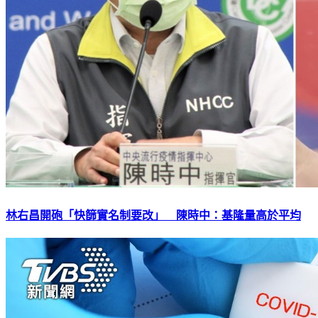
林右昌開砲「快篩實名制要改」 陳時中：基隆量高於平均