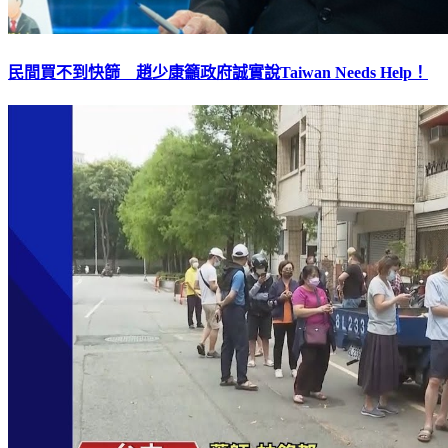
民間買不到快篩 趙少康籲政府誠實說Taiwan Needs Help！