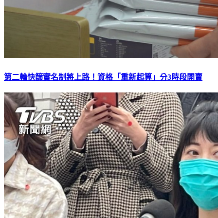
第二輪快篩實名制將上路！資格「重新起算」分3時段開賣