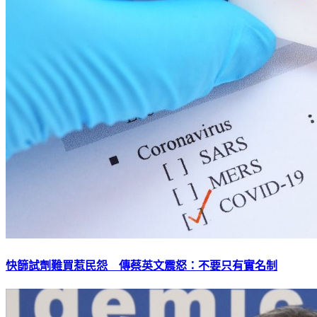
快篩試劑難買惹民怨 傳蔡英文震怒：不要只有實名制