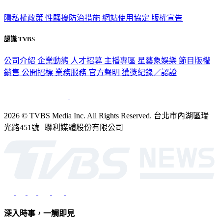
政策與隱私
隱私權政策
性騷擾防治措施
網站使用協定
版權宣告
認識 TVBS
公司介紹
企業動態
人才招募
主播專區
星藝象娛樂
節目版權
銷售
公開招標
業務服務
官方聲明
獲獎紀錄／認證
2026 © TVBS Media Inc. All Rights Reserved. 台北市內湖區瑞
光路451號 | 聯利媒體股份有限公司