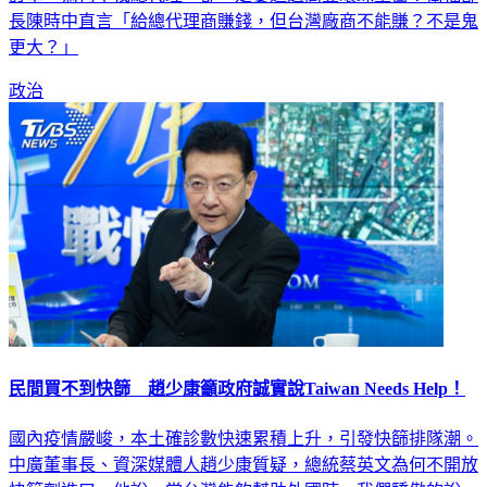
訂單，為何不找總代理，卻一定要透過高登環球生醫？衛福部
長陳時中直言「給總代理商賺錢，但台灣廠商不能賺？不是鬼
更大？」
政治
民間買不到快篩 趙少康籲政府誠實說Taiwan Needs Help！
國內疫情嚴峻，本土確診數快速累積上升，引發快篩排隊潮。