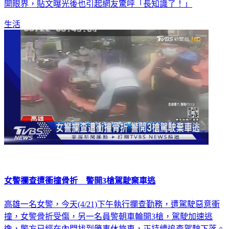
生活
女警攔查遭衝撞骨折 警開3槍駕駛棄車逃
高雄一名女警，今天(4/21)下午執行攔查勤務，遭駕駛惡意衝
撞，女警骨折受傷，另一名員警朝車輪開3槍，駕駛加速逃
逸，警方已經在內門找到肇事休旅車，正持續追查駕駛下落。