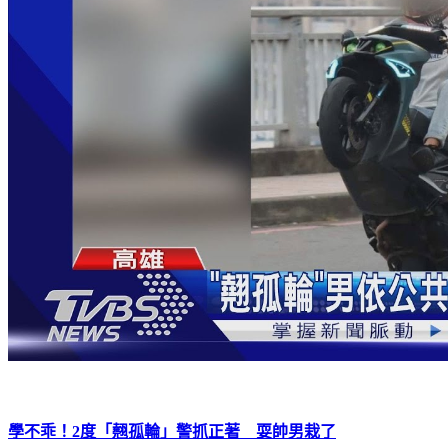
學不乖！2度「翹孤輪」警抓正著 耍帥男栽了