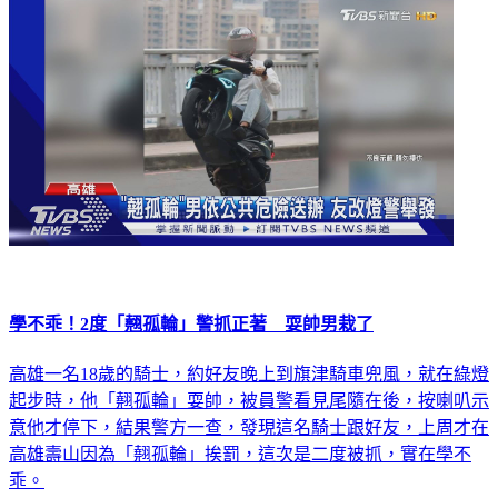
學不乖！2度「翹孤輪」警抓正著 耍帥男栽了
高雄一名18歲的騎士，約好友晚上到旗津騎車兜風，就在綠燈
起步時，他「翹孤輪」耍帥，被員警看見尾隨在後，按喇叭示
意他才停下，結果警方一查，發現這名騎士跟好友，上周才在
高雄壽山因為「翹孤輪」挨罰，這次是二度被抓，實在學不
乖。