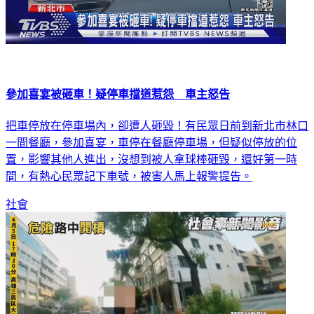
參加喜宴被砸車！疑停車擋道惹怨 車主怒告
把車停放在停車場內，卻遭人砸毀！有民眾日前到新北市林口
一間餐廳，參加喜宴，車停在餐廳停車場，但疑似停放的位
置，影響其他人進出，沒想到被人拿球棒砸毀，還好第一時
間，有熱心民眾記下車號，被害人馬上報警提告。
社會