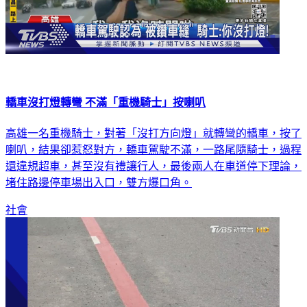
轎車沒打燈轉彎 不滿「重機騎士」按喇叭
高雄一名重機騎士，對著「沒打方向燈」就轉彎的轎車，按了
喇叭，結果卻惹怒對方，轎車駕駛不滿，一路尾隨騎士，過程
還違規超車，甚至沒有禮讓行人，最後兩人在車道停下理論，
堵住路邊停車場出入口，雙方爆口角。
社會