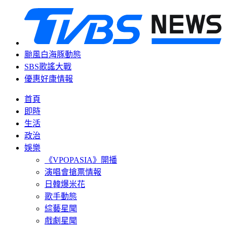
颱風白海豚動態
SBS歌謠大戰
優惠好康情報
首頁
即時
生活
政治
娛樂
《VPOPASIA》開播
演唱會搶票情報
日韓爆米花
歌手動態
綜藝星聞
戲劇星聞