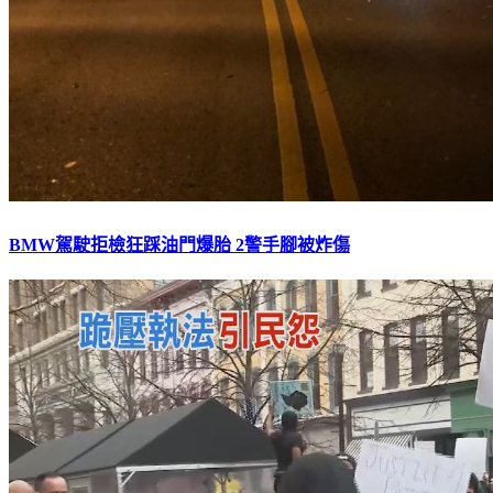
BMW駕駛拒檢狂踩油門爆胎 2警手腳被炸傷