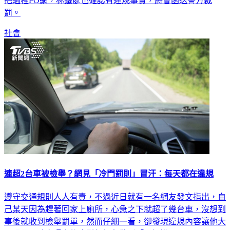
罰。
社會
連超2台車被檢舉？網見「冷門罰則」冒汗：每天都在違規
遵守交通規則人人有責，不過近日就有一名網友發文指出，自
己某天因為趕著回家上廁所，心急之下就超了幾台車，沒想到
事後就收到檢舉罰單，然而仔細一看，卻發現違規內容讓他大
開眼界，貼文曝光後也引起網友驚呼「長知識了！」