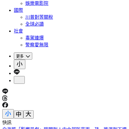
娛樂電影院
國際
川普對等關稅
全球必讀
社會
毒駕連爆
警察愛無限
更多
快訊