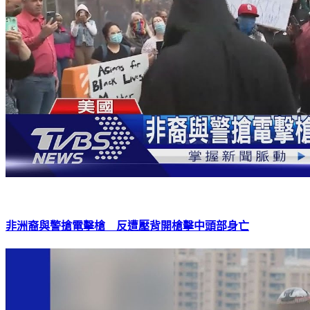
非洲裔與警搶電擊槍 反遭壓背開槍擊中頭部身亡