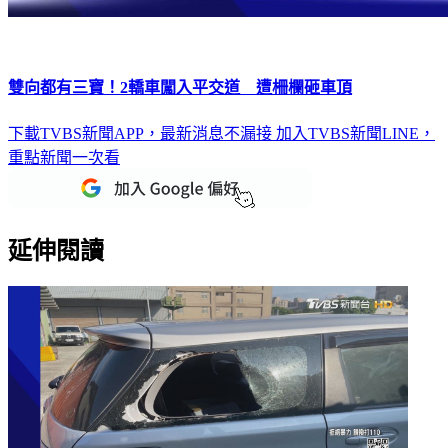
雙向都有三寶！2轎車闖入平交道 遭柵欄砸車頂
下載TVBS新聞APP，最新消息不漏接
加入TVBS新聞LINE，
重點新聞一次看
延伸閱讀