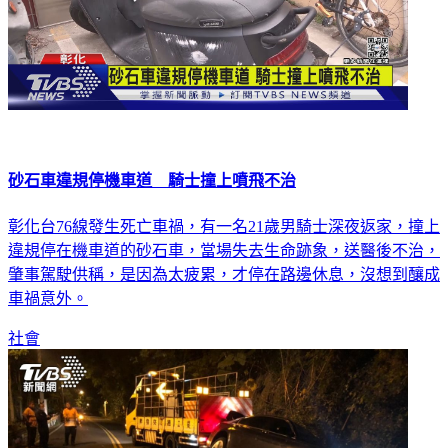
砂石車違規停機車道 騎士撞上噴飛不治
彰化台76線發生死亡車禍，有一名21歲男騎士深夜返家，撞上
違規停在機車道的砂石車，當場失去生命跡象，送醫後不治，
肇事駕駛供稱，是因為太疲累，才停在路邊休息，沒想到釀成
車禍意外。
社會