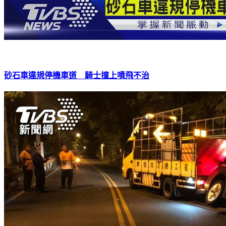
砂石車違規停機車道 騎士撞上噴飛不治