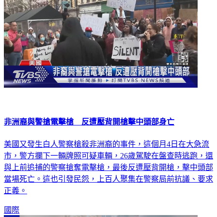
非洲裔與警搶電擊槍 反遭壓背開槍擊中頭部身亡
美國又發生白人警察槍殺非洲裔的事件，這個月4日在大急流
市，警方攔下一輛牌照可疑車輛，26歲駕駛在盤查時逃跑，還
與上前追捕的警察搶奪電擊槍，最後反遭壓背開槍，擊中頭部
當場死亡。這也引發民怨，上百人聚集在警察局前抗議、要求
正義。
國際