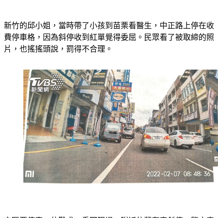
新竹的邱小姐，當時帶了小孩到苗栗看醫生，中正路上停在收
費停車格，因為斜停收到紅單覺得委屈。民眾看了被取締的照
片，也搖搖頭說，罰得不合理。
市區要停車一位難求，重回現場，附近依舊有車斜停，警方表