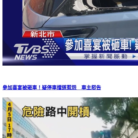
參加喜宴被砸車！疑停車擋道惹怨 車主怒告