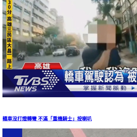
轎車沒打燈轉彎 不滿「重機騎士」按喇叭