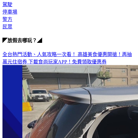
停車場
警方
民眾
◤放假去哪玩？◢
全台熱門活動、人氣攻略一次看！
高雄美食優惠開搶！再抽
萬元住宿券
下載食尚玩家APP！免費領取優惠券