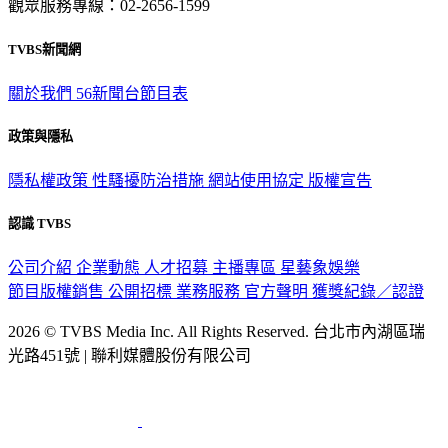
TVBS新聞網
關於我們
56新聞台節目表
政策與隱私
隱私權政策
性騷擾防治措施
網站使用協定
版權宣告
認識 TVBS
公司介紹
企業動態
人才招募
主播專區
星藝象娛樂
節目版權銷售
公開招標
業務服務
官方聲明
獲獎紀錄／認證
2026 © TVBS Media Inc. All Rights Reserved. 台北市內湖區瑞
光路451號 | 聯利媒體股份有限公司