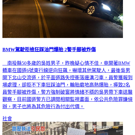
BMW駕駛拒檢狂踩油門爆胎 2警手腳被炸傷
南投縣50多歲的吳姓男子，昨晚疑心情不佳，竟開著BMW
轎車在國道6號東行線逆向狂飆，嚇壞其他駕駛人，最後吳男
開下北山交流道，於平面道路失控衝落邊溝刁車，員警獲報到
場處理，卻拒不下車狂踩油門，輪胎磨地高熱爆胎，導致2名
員警手腳被炸傷，警方強制破窗將情緒不穩的吳男帶下車送醫
觀察，目前國道警方已調閱相關監視畫面，依公共危險罪嫌偵
辦，男子也將為其危險行為付出代價。
社會