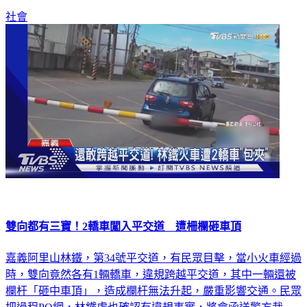
社會
雙向都有三寶！2轎車闖入平交道 遭柵欄砸車頂
嘉義阿里山林鐵，第34號平交道，有民眾目擊，當小火車經過
時，雙向竟然各有1輛轎車，違規跨越平交道，其中一輛還被
欄杆「砸中車頂」，造成欄杆無法升起，嚴重影響交通。民眾
把過程PO網，林鐵處也確認有違規事實，將會函送警方裁