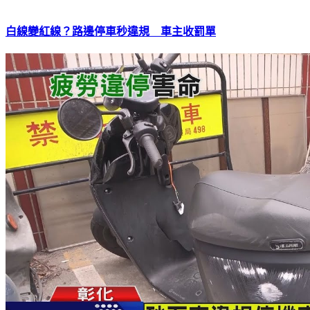
白線變紅線？路邊停車秒違規 車主收罰單