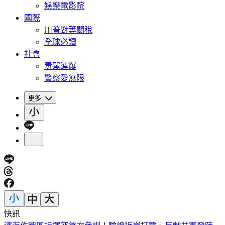
娛樂電影院
國際
川普對等關稅
全球必讀
社會
毒駕連爆
警察愛無限
更多
快訊