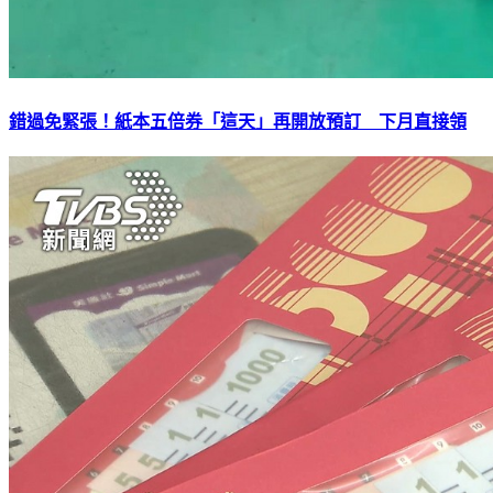
錯過免緊張！紙本五倍券「這天」再開放預訂 下月直接領