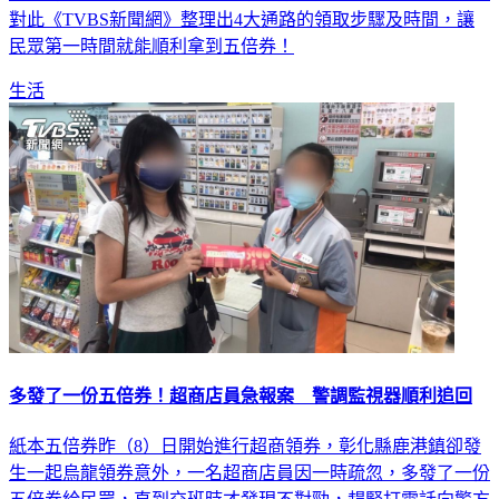
及郵局領取，截至目前第一批紙本券共有1193萬6961人預訂，
對此《TVBS新聞網》整理出4大通路的領取步驟及時間，讓
民眾第一時間就能順利拿到五倍券！
生活
多發了一份五倍券！超商店員急報案 警調監視器順利追回
紙本五倍券昨（8）日開始進行超商領券，彰化縣鹿港鎮卻發