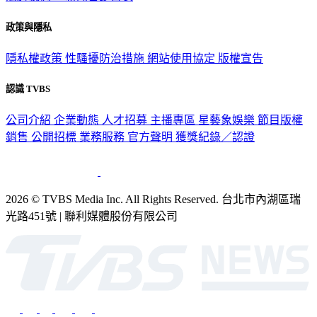
關於我們
56新聞台節目表
政策與隱私
隱私權政策
性騷擾防治措施
網站使用協定
版權宣告
認識 TVBS
公司介紹
企業動態
人才招募
主播專區
星藝象娛樂
節目版權
銷售
公開招標
業務服務
官方聲明
獲獎紀錄／認證
2026 © TVBS Media Inc. All Rights Reserved. 台北市內湖區瑞
光路451號 | 聯利媒體股份有限公司