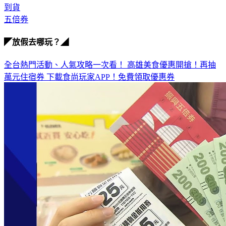
領取
到貨
五倍券
◤放假去哪玩？◢
全台熱門活動、人氣攻略一次看！
高雄美食優惠開搶！再抽
萬元住宿券
下載食尚玩家APP！免費領取優惠券