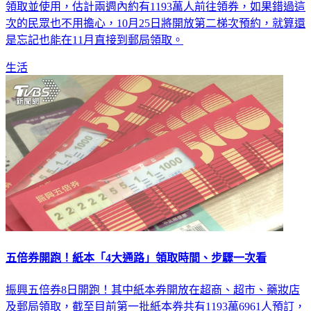
振興五倍券今（8）日開放第一梯次預訂紙本民眾至超商等處
領取並使用，估計兩週內約有1193萬人前往領券，如果錯過這
次的民眾也不用擔心，10月25日將開放第二梯次預約，就算還
是忘記也能在11月直接到郵局領取。
生活
五倍券開跑！紙本「4大通路」領取時間、步驟一次看
振興五倍券8日開跑！其中紙本券開放在超商、超市、藥妝店