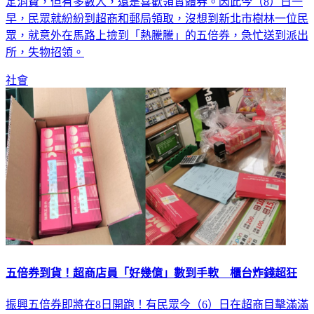
振興五倍券今（8）日開始在全台發放，不少民眾利用線上綁
定消費，但有多數人，還是喜歡領實體券。因此今（8）日一
早，民眾就紛紛到超商和郵局領取，沒想到新北市樹林一位民
眾，就意外在馬路上撿到「熱騰騰」的五倍券，急忙送到派出
所，失物招領。
社會
五倍券到貨！超商店員「好幾億」數到手軟 櫃台炸錢超狂