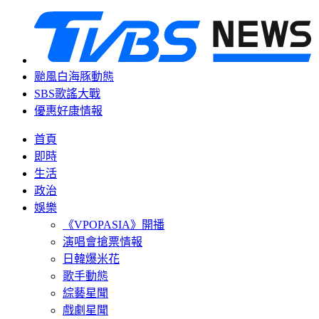
颱風白海豚動態
SBS歌謠大戰
優惠好康情報
首頁
即時
生活
政治
娛樂
《VPOPASIA》開播
演唱會搶票情報
日韓爆米花
歌手動態
綜藝星聞
戲劇星聞