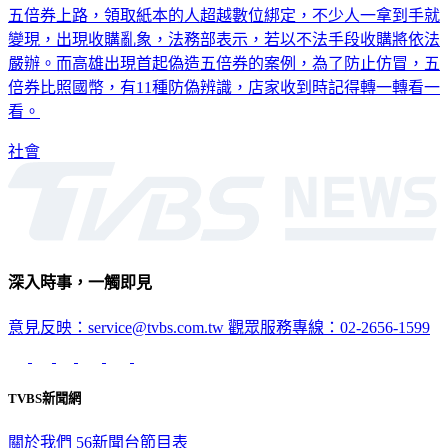
五倍券上路，領取紙本的人超越數位綁定，不少人一拿到手就
變現，出現收購亂象，法務部表示，若以不法手段收購將依法
嚴辦。而高雄出現首起偽造五倍券的案例，為了防止仿冒，五
倍券比照國幣，有11種防偽辨識，店家收到時記得轉一轉看一
看。
社會
深入時事，一觸即見
意見反映：service@tvbs.com.tw
觀眾服務專線：02-2656-1599
TVBS新聞網