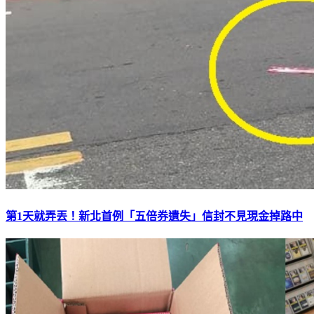
第1天就弄丟！新北首例「五倍券遺失」信封不見現金掉路中