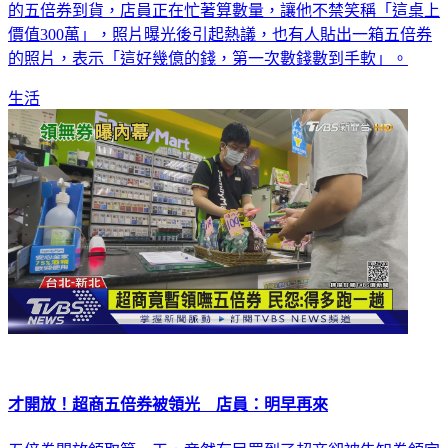
振興五倍券即將在8日開跑！有民眾今（6）日在超商目擊滿滿
的五倍券到貨，店員正在忙著算數量，讓他不禁笑稱「這桌上
價值300萬」，照片曝光後引起熱議，也有人貼出一箱五倍券
的照片，表示「這好幾億的錢，第一次數錢數到手軟」。
生活
才開放！超商五倍券被領光 店員：明早再來