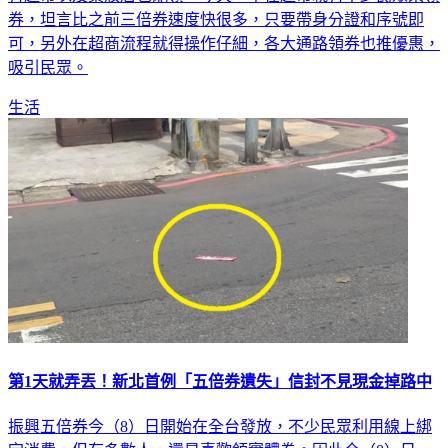
有超市以及藥妝店也能領，今天一早在超市就有不少民眾來領
券，坦言比之前三倍券速度快很多，只要帶身分證和序號即
可，另外在超商流程就得操作仔細，各大通路領券也推優惠，
吸引民眾。
生活
第1天就弄丟！新北首例「五倍券遺失」信封不見現金掉路中