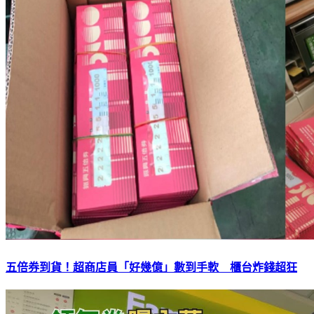
五倍券到貨！超商店員「好幾億」數到手軟 櫃台炸錢超狂