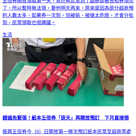
五倍券開放領取第一天，竟然有民眾到了超商卻被告知券領完
了，所以暫時無法領，要他明天再來，原來是因為部分超商預
約人數太多，如果券一次到，怕被偷、被搶太危險，才會分批
到，民眾領取也很踴躍。
生活
錯過免緊張！紙本五倍券「這天」再開放預訂 下月直接領