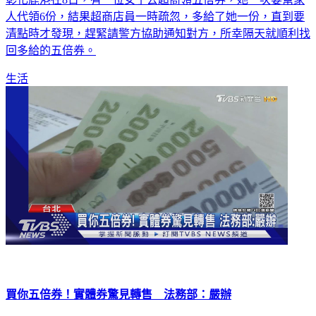
彰化鹿港在8日，有一位女子去超商領五倍券，她一次要幫家
人代領6份，結果超商店員一時疏忽，多給了她一份，直到要
清點時才發現，趕緊請警方協助通知對方，所幸隔天就順利找
回多給的五倍券。
生活
買你五倍券！實體券驚見轉售 法務部：嚴辦