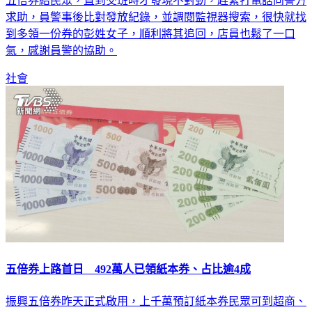
生一起烏龍領券意外，一名超商店員因一時疏忽，多發了一份
五倍券給民眾，直到交班時才發現不對勁，趕緊打電話向警方
求助，員警事後比對發放紀錄，並調閱監視器搜索，很快就找
到多領一份券的彭姓女子，順利將其追回，店員也鬆了一口
氣，感謝員警的協助。
社會
五倍券上路首日 492萬人已領紙本券、占比逾4成