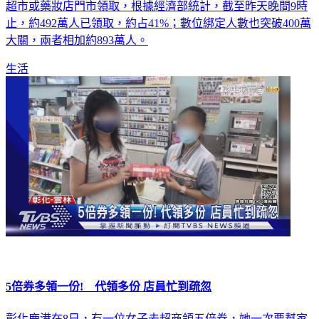
振興五倍券昨天正式啟用，上千萬預訂紙本券民眾可到超商、
超市或藥妝店門市領取，根據經濟部統計，截至昨天晚間9時
止，約492萬人已領取，約占41%；數位綁定人數也突破400萬
大關，兩者相加約893萬人。
生活
5倍券多領一份! 代領多份 店員忙到疏忽