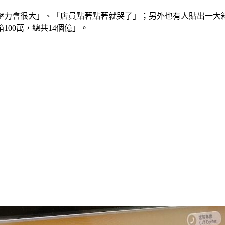
壓力會很大」、「店員點著點著就哭了」；另外也有人貼出一大
00萬，總共14個億」。