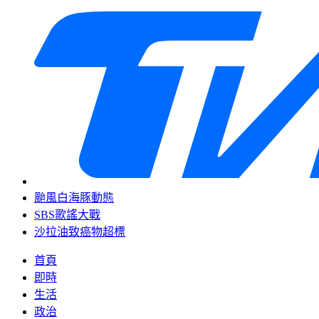
颱風白海豚動態
SBS歌謠大戰
沙拉油致癌物超標
首頁
即時
生活
政治