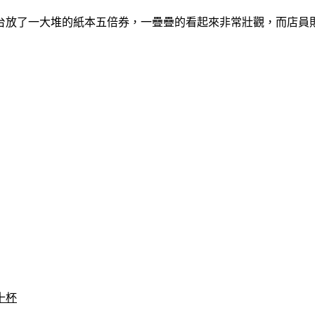
台放了一大堆的紙本五倍券，一疊疊的看起來非常壯觀，而店員
十杯