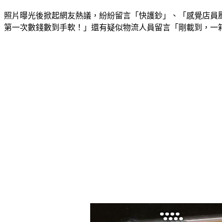
照片曝光後掀起網友熱議，紛紛留言「快護鈔」、「感覺店員
第一次數錢數到手軟！」還有疑似物流人員留言「剛載到，一箱1