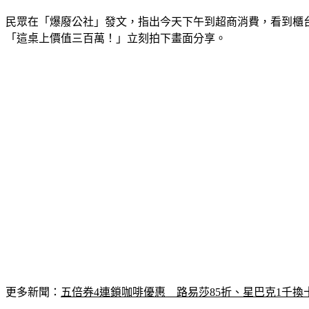
民眾在「爆廢公社」發文，指出今天下午到超商消費，看到櫃
「這桌上價值三百萬！」立刻拍下畫面分享。
更多新聞：
五倍券4連鎖咖啡優惠　路易莎85折、星巴克1千換