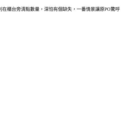
則在櫃台旁清點數量，深怕有個缺失，一番情景讓原PO驚呼