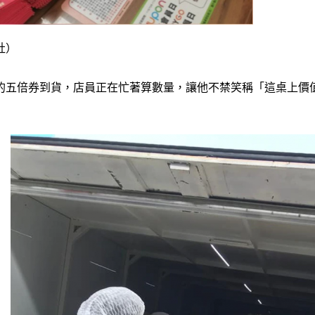
社）
的五倍券到貨，店員正在忙著算數量，讓他不禁笑稱「這桌上價值