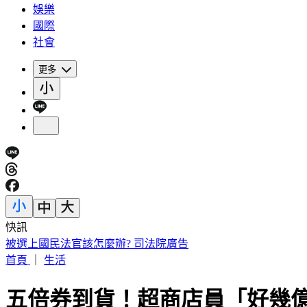
娛樂
國際
社會
更多
快訊
被選上國民法官該怎麼辦? 司法院廣告
首頁
｜
生活
五倍券到貨！超商店員「好幾