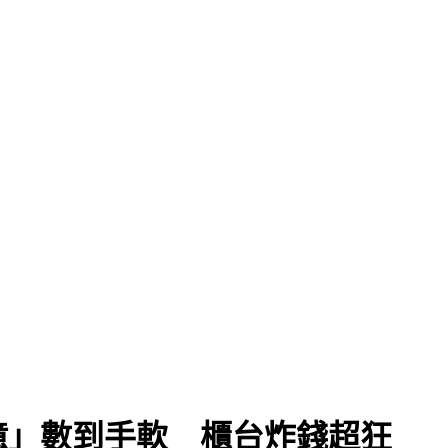
億」數到手軟 櫃台炸錢超狂