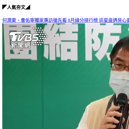
◤人氣夯文◢
何潤東、曹佑寧獨家專訪搶先看
8月緣分排行榜 這星座遇見心