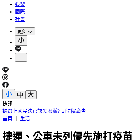
娛樂
國際
社會
更多
快訊
被選上國民法官該怎麼辦? 司法院廣告
首頁
｜
生活
捷運、公車未列優先施打疫苗