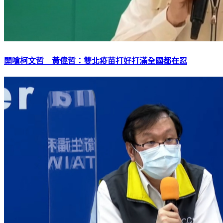
開嗆柯文哲 黃偉哲：雙北疫苗打好打滿全國都在忍