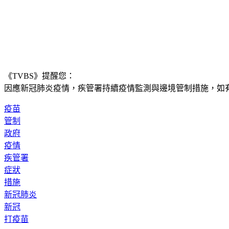
《TVBS》提醒您：
因應新冠肺炎疫情，疾管署持續疫情監測與邊境管制措施，
如有
疫苗
管制
政府
疫情
疾管署
症狀
措施
新冠肺炎
新冠
打疫苗