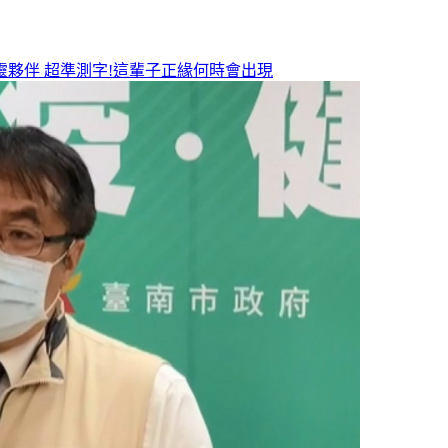
靈夥伴
超準測字!這輩子正緣何時會出現