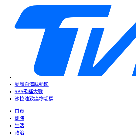
颱風白海豚動態
SBS歌謠大戰
沙拉油致癌物超標
首頁
即時
生活
政治