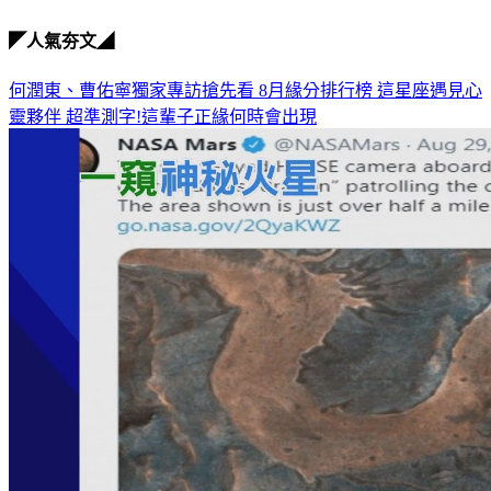
◤人氣夯文◢
何潤東、曹佑寧獨家專訪搶先看
8月緣分排行榜 這星座遇見心
靈夥伴
超準測字!這輩子正緣何時會出現