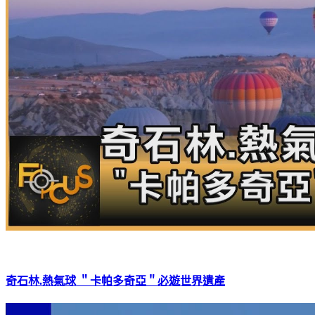
奇石林.熱氣球 ＂卡帕多奇亞＂必遊世界遺產