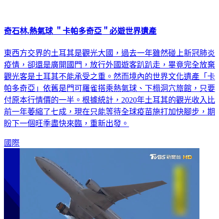
奇石林.熱氣球 ＂卡帕多奇亞＂必遊世界遺產
東西方交界的土耳其是觀光大國，過去一年雖然碰上新冠肺炎
疫情，卻還是廣開國門，放行外國遊客趴趴走，畢竟完全放棄
觀光客是土耳其不能承受之重。然而境內的世界文化遺產「卡
帕多奇亞」依舊是門可羅雀搭乘熱氣球、下榻洞穴旅館，只要
付原本行情價的一半。根據統計，2020年土耳其的觀光收入比
前一年萎縮了七成，現在只能等待全球疫苗施打加快腳步，期
盼下一個旺季盡快來臨，重新出發。
國際