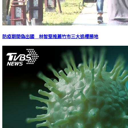
防疫期間偽出國 林智堅推薦竹市三大追櫻勝地