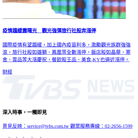
疫情趨緩露曙光 觀光強彈旅行社股奔漲停
國際疫情有望趨緩，加上國內疫苗利多，激勵觀光族群強強
滾，旅行社股如雄獅、鳳凰等全數漲停，飯店股如晶華、寒
舍、雲品等大漲慶祝，餐飲股王品、美食-KY也逼近漲停。
財經
深入時事，一觸即見
意見反映：service@tvbs.com.tw
觀眾服務專線：02-2656-1599