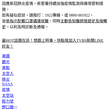
因應新冠肺炎疫情，疾管署持續加強疫情監測與邊境管制措
施，
如有疑似症狀，請撥打：1922專線，或 0800-001922，
並
依指示配戴口罩儘速就醫
，同時
主動告知醫師旅遊史及接觸
史
，以利及時診斷及通報。
最HOT話題在這！想跟上時事，快點我加入TVBS新聞LINE
好友！
美國
觀光
景點
太空人
肺炎
NASA
疫情
太空站
毅力號
野口聰一