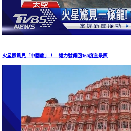
火星照驚見「中國龍」！ 毅力號傳回360度全景照