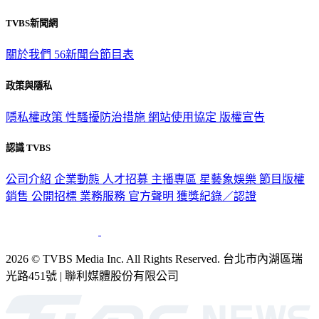
TVBS新聞網
關於我們
56新聞台節目表
政策與隱私
隱私權政策
性騷擾防治措施
網站使用協定
版權宣告
認識 TVBS
公司介紹
企業動態
人才招募
主播專區
星藝象娛樂
節目版權
銷售
公開招標
業務服務
官方聲明
獲獎紀錄／認證
2026 © TVBS Media Inc. All Rights Reserved. 台北市內湖區瑞
光路451號 | 聯利媒體股份有限公司