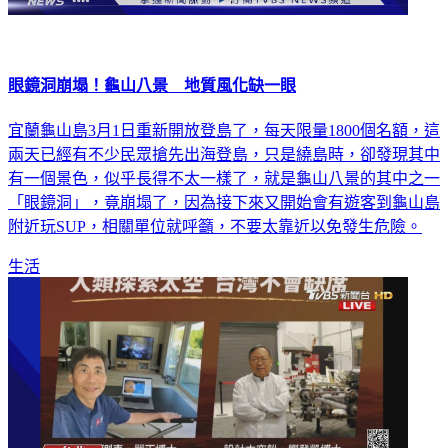
眼鏡洞崩塌！龜山八景 地質風化缺一眼
宜蘭龜山島3月1日重新開放登島了，每天限量1800個名額，這
兩天已經有不少民眾搶先出海登島，只是繞島時，卻發現其中
有一個景色，似乎長得不太一樣了，就是龜山八景的其中之一
「眼鏡洞」，竟崩塌了，因為接下來又開始會有遊客到龜山島
附近玩SUP，相關單位就呼籲，不要太靠近以免發生危險。
生活