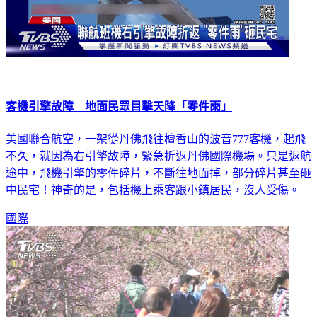
客機引擎故障 地面民眾目擊天降「零件雨」
美國聯合航空，一架從丹佛飛往檀香山的波音777客機，起飛
不久，就因為右引擎故障，緊急折返丹佛國際機場。只是返航
途中，飛機引擎的零件碎片，不斷往地面掉，部分碎片甚至砸
中民宅！神奇的是，包括機上乘客跟小鎮居民，沒人受傷。
國際