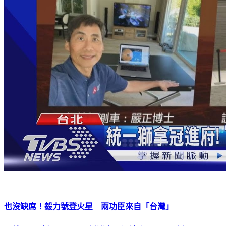
也沒缺席！毅力號登火星 兩功臣來自「台灣」