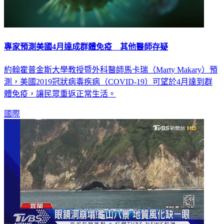
專家預測美國4月達成群體免疫 其他醫師存疑
約翰霍普金斯大學教授暨外科醫師馬卡瑞（Marty Makary）預
測，美國2019冠狀病毒疾病（COVID-19）可望於4月達到群
體免疫，讓民眾重返正常生活。
國際