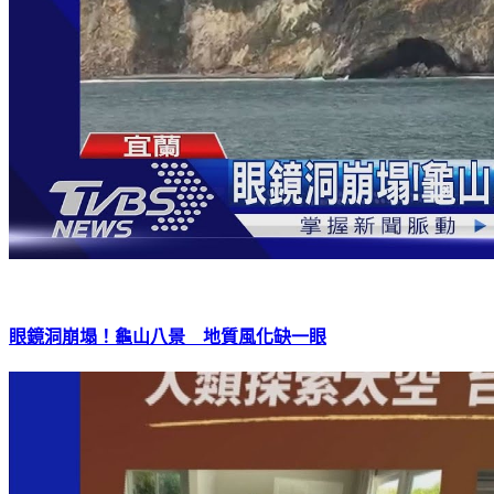
眼鏡洞崩塌！龜山八景 地質風化缺一眼