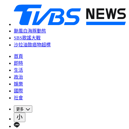
颱風白海豚動態
SBS歌謠大戰
沙拉油致癌物超標
首頁
即時
生活
政治
娛樂
國際
社會
更多