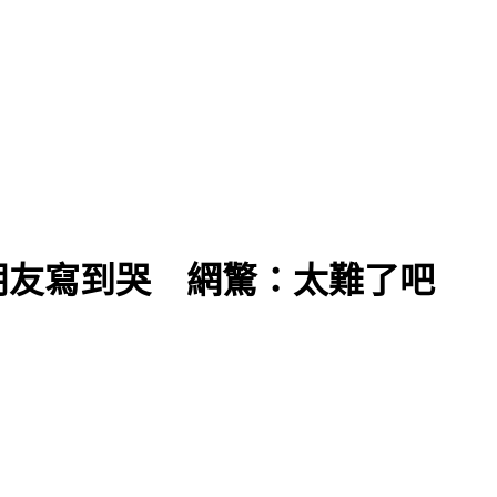
末
朋友寫到哭 網驚：太難了吧