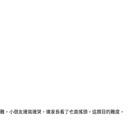
難，小朋友邊寫邊哭，連家長看了也直搖頭。
這題目的難度，