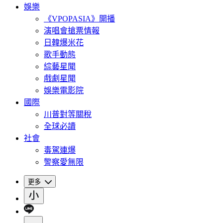
娛樂
《VPOPASIA》開播
演唱會搶票情報
日韓爆米花
歌手動態
綜藝星聞
戲劇星聞
娛樂電影院
國際
川普對等關稅
全球必讀
社會
毒駕連爆
警察愛無限
更多