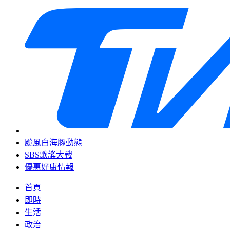
颱風白海豚動態
SBS歌謠大戰
優惠好康情報
首頁
即時
生活
政治