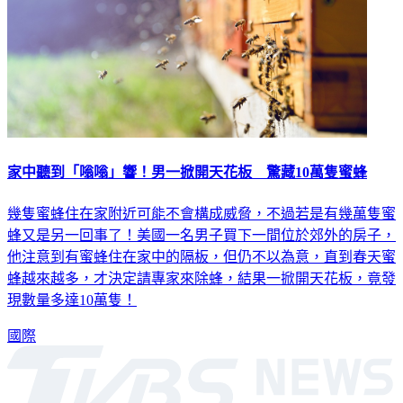
家中聽到「嗡嗡」響！男一掀開天花板 驚藏10萬隻蜜蜂
幾隻蜜蜂住在家附近可能不會構成威脅，不過若是有幾萬隻蜜
蜂又是另一回事了！美國一名男子買下一間位於郊外的房子，
他注意到有蜜蜂住在家中的隔板，但仍不以為意，直到春天蜜
蜂越來越多，才決定請專家來除蜂，結果一掀開天花板，竟發
現數量多達10萬隻！
國際