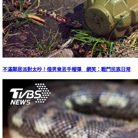
不滿鄰居派對太吵！俄男竟丟手榴彈 網笑：戰鬥民族日常