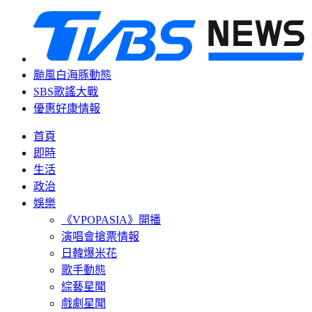
颱風白海豚動態
SBS歌謠大戰
優惠好康情報
首頁
即時
生活
政治
娛樂
《VPOPASIA》開播
演唱會搶票情報
日韓爆米花
歌手動態
綜藝星聞
戲劇星聞