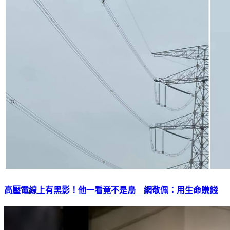
高壓電線上有黑影！他一看竟不是鳥 網敬佩：用生命賺錢