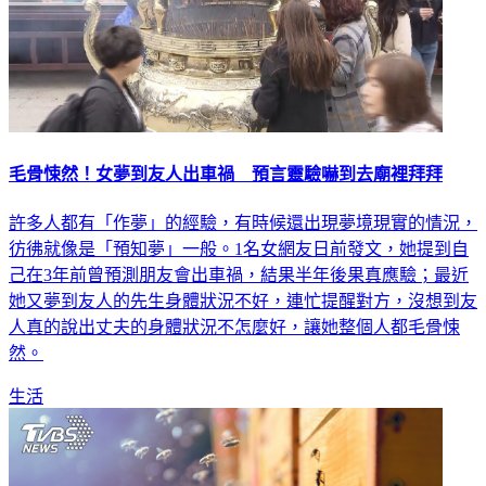
毛骨悚然！女夢到友人出車禍 預言靈驗嚇到去廟裡拜拜
許多人都有「作夢」的經驗，有時候還出現夢境現實的情況，
彷彿就像是「預知夢」一般。1名女網友日前發文，她提到自
己在3年前曾預測朋友會出車禍，結果半年後果真應驗；最近
她又夢到友人的先生身體狀況不好，連忙提醒對方，沒想到友
人真的說出丈夫的身體狀況不怎麼好，讓她整個人都毛骨悚
然。
生活