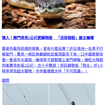
慎入！開門突見2公尺肥蟒倒掛 「活吞袋貂」屋主嚇壞
要是你看到這樣的景象，會有什麼反應？近日澳洲一名男子打
開家門，驚見一條巨無霸蟒蛇從屋頂垂吊下來，口中還緊緊咬
著一隻成年大袋貂，嚇得男子趕緊關上家門通報，捕蛇大隊趕
到後驚見蛇長2公尺，也十分驚訝！而巨蟒懸掛「倒立」近1小
時享用完超大獵物，令他看傻眼大呼「不可思議」。
國際