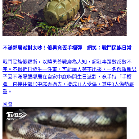
不滿鄰居派對太吵！俄男竟丟手榴彈 網笑：戰鬥民族日常
戰鬥民族俄羅斯，以驍勇善戰廣為人知，超狂事蹟數都數不
完。不過近日發生一件事，可能讓人笑不出來，一名俄羅斯男
子因不滿隔壁鄰居在自家中庭嗨開生日派對，竟手持「手榴
彈」直接往鄰居中庭丟過去，造成11人受傷，其中3人傷勢嚴
重。
國際