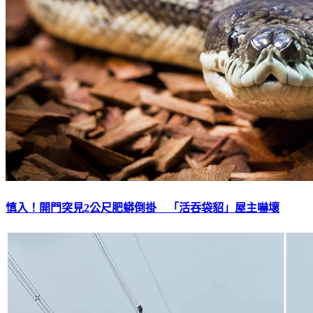
慎入！開門突見2公尺肥蟒倒掛 「活吞袋貂」屋主嚇壞