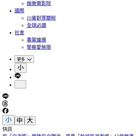
娛樂電影院
國際
川普對等關稅
全球必讀
社會
毒駕連爆
警察愛無限
更多
快訊