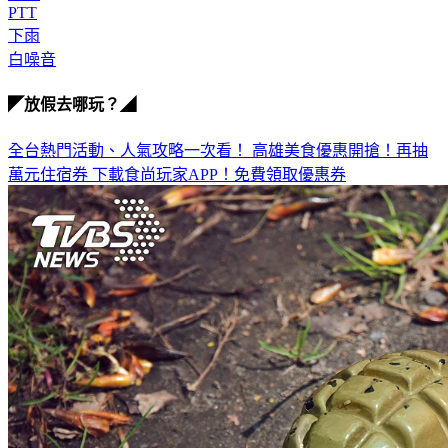
PTT
下雨
白噪音
◤放假去哪玩？◢
全台熱門活動、人氣攻略一次看！
高雄美食優惠開搶！再抽
萬元住宿券
下載食尚玩家APP！免費領取優惠券