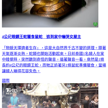
4公尺眼鏡王蛇獵食鼠蛇 追到家中嚇哭女屋主
「物競天擇適者生存」，這是大自然界千古不變的道理。隨著
天氣逐漸炎熱，蛇類也開始活動起來。日前泰國1名婦人在家
中睡覺時，突然聽到奇怪的聲音，循著聲音一看，竟然是1條
長約4公尺的眼鏡王蛇，而牠正追著另1條鼠蛇準備獵食，當場
讓婦人嚇得花容失色。
國際