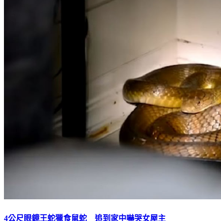
4公尺眼鏡王蛇獵食鼠蛇 追到家中嚇哭女屋主