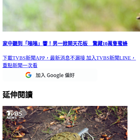
家中聽到「嗡嗡」響！男一掀開天花板 驚藏10萬隻蜜蜂
下載TVBS新聞APP，最新消息不漏接
加入TVBS新聞LINE，
重點新聞一次看
延伸閱讀