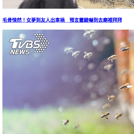
毛骨悚然！女夢到友人出車禍 預言靈驗嚇到去廟裡拜拜