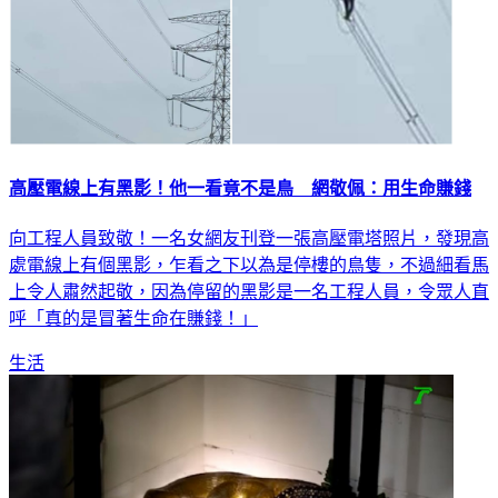
高壓電線上有黑影！他一看竟不是鳥 網敬佩：用生命賺錢
向工程人員致敬！一名女網友刊登一張高壓電塔照片，發現高
處電線上有個黑影，乍看之下以為是停樓的鳥隻，不過細看馬
上令人肅然起敬，因為停留的黑影是一名工程人員，令眾人直
呼「真的是冒著生命在賺錢！」
生活