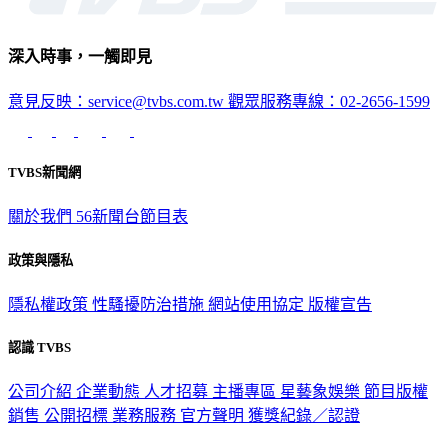
深入時事，一觸即見
意見反映：service@tvbs.com.tw
觀眾服務專線：02-2656-1599
TVBS新聞網
關於我們
56新聞台節目表
政策與隱私
隱私權政策
性騷擾防治措施
網站使用協定
版權宣告
認識 TVBS
公司介紹
企業動態
人才招募
主播專區
星藝象娛樂
節目版權
銷售
公開招標
業務服務
官方聲明
獲獎紀錄／認證