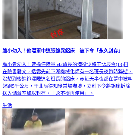
膽小勿入！他曝軍中這張詭異鋁床 被下令「永久封存」
膽小者勿入！曾擔任陸軍542旅長的備役少將于北辰今(13)日
在臉書發文，透露先前下湖機械化師有一名班長夜跑時猝逝，
沒想到後進袍澤睡這名班長的鋁床，竟每天半夜都在夢中被叫
起跑5千公尺，于北辰得知後當場嚇壞，立刻下令將鋁床拆除
送入儲藏室加以封存，「永不得再使用」。
生活