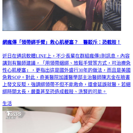
網瘋傳「領帶綁手臂」救心肌梗塞？ 醫駁斥：恐截肢！
近日在通訊軟體LINE上，不少長輩在群組瘋傳1則訊息，內容
講到有醫師建議，「用領帶綑綁、放鬆手臂等方式，可治療急
性心肌梗塞」，更指出這是國外盛行30年的做法，而且是美國
急救SOP。對此，奇美醫院加護醫學部主治醫師陳志金在臉書
上發文反駁，強調綁領帶不但不能救命，還會延誤就醫，若綑
綁時間太長，嚴重甚至恐造成截肢、洗腎的可能。
生活