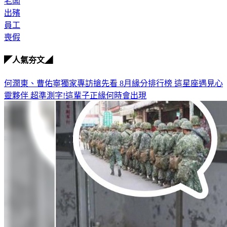
老闆
出殯
員工
喪假
◤人氣夯文◢
何潤東、曹佑寧獨家專訪搶先看
8月緣分排行榜 這星座遇見心
靈夥伴
超準測字!這輩子正緣何時會出現