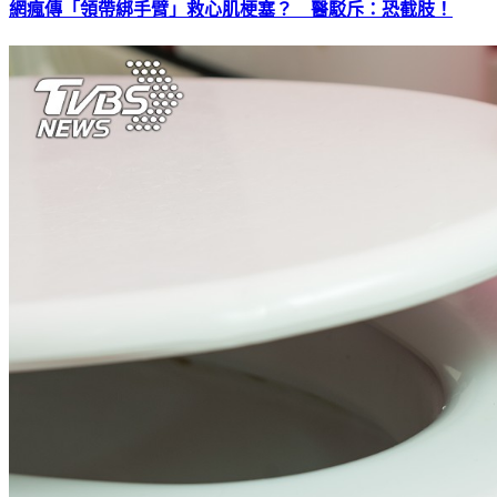
網瘋傳「領帶綁手臂」救心肌梗塞？ 醫駁斥：恐截肢！