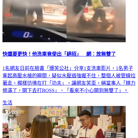
快還要更快！他洗車竟使出「絕招」 網：放無雙了
1名網友日前在臉書「爆笑公社」分享1支洗車影片，1名男子
拿起高壓水槍的瞬間，疑似水壓過強握不住，整個人被管線拉
著走，模樣彷彿在打「功夫」，讓網友笑歪，稱當事人「精力
條滿了，開下去打BOSS」、「看來不小心開到無雙了」。
生活