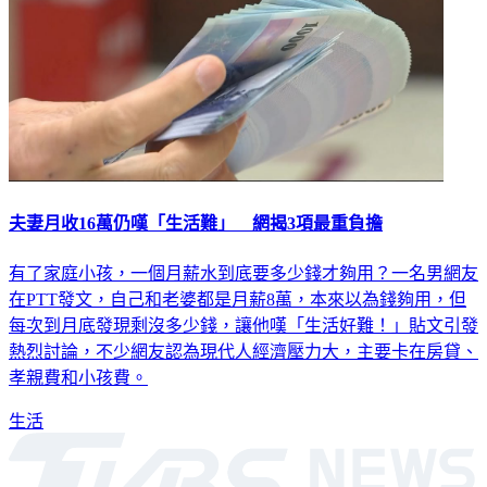
夫妻月收16萬仍嘆「生活難」 網揭3項最重負擔
有了家庭小孩，一個月薪水到底要多少錢才夠用？一名男網友
在PTT發文，自己和老婆都是月薪8萬，本來以為錢夠用，但
每次到月底發現剩沒多少錢，讓他嘆「生活好難！」貼文引發
熱烈討論，不少網友認為現代人經濟壓力大，主要卡在房貸、
孝親費和小孩費。
生活