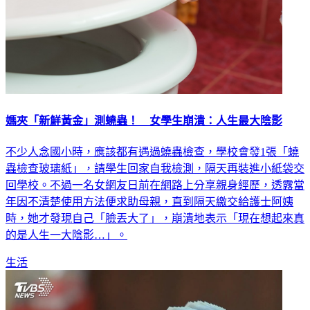
媽夾「新鮮黃金」測蟯蟲！ 女學生崩潰：人生最大陰影
不少人念國小時，應該都有遇過蟯蟲檢查，學校會發1張「蟯
蟲檢查玻璃紙」，請學生回家自我檢測，隔天再裝進小紙袋交
回學校。不過一名女網友日前在網路上分享親身經歷，透露當
年因不清楚使用方法便求助母親，直到隔天繳交給護士阿姨
時，她才發現自己「臉丟大了」，崩潰地表示「現在想起來真
的是人生一大陰影…」。
生活