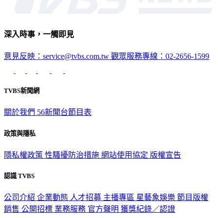
深入時事，一觸即見
意見反映：service@tvbs.com.tw
觀眾服務專線：02-2656-1599
TVBS新聞網
關於我們
56新聞台節目表
政策與隱私
隱私權政策
性騷擾防治措施
網站使用協定
版權宣告
認識 TVBS
公司介紹
企業動態
人才招募
主播專區
星藝象娛樂
節目版權
銷售
公開招標
業務服務
官方聲明
獲獎紀錄／認證