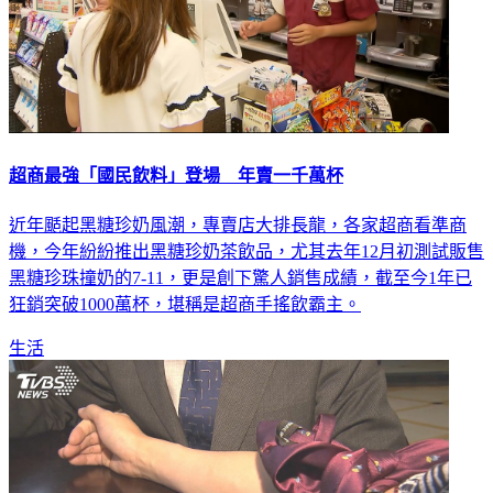
超商最強「國民飲料」登場 年賣一千萬杯
近年颳起黑糖珍奶風潮，專賣店大排長龍，各家超商看準商
機，今年紛紛推出黑糖珍奶茶飲品，尤其去年12月初測試販售
黑糖珍珠撞奶的7-11，更是創下驚人銷售成績，截至今1年已
狂銷突破1000萬杯，堪稱是超商手搖飲霸主。
生活