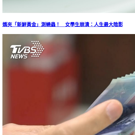
媽夾「新鮮黃金」測蟯蟲！ 女學生崩潰：人生最大陰影