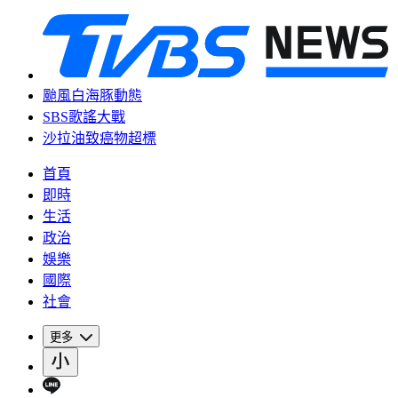
颱風白海豚動態
SBS歌謠大戰
沙拉油致癌物超標
首頁
即時
生活
政治
娛樂
國際
社會
更多