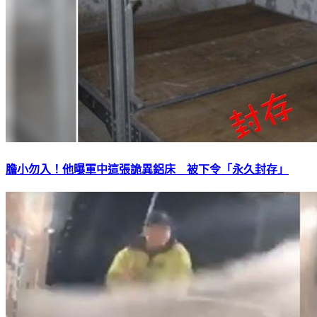
膽小勿入！他曝軍中這張詭異鋁床 被下令「永久封存」