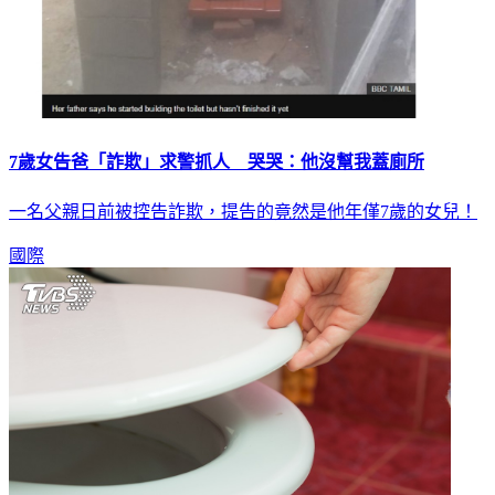
7歲女告爸「詐欺」求警抓人 哭哭：他沒幫我蓋廁所
一名父親日前被控告詐欺，提告的竟然是他年僅7歲的女兒！
國際