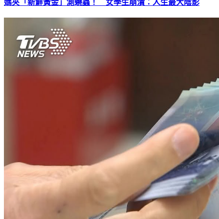
媽夾「新鮮黃金」測蟯蟲！ 女學生崩潰：人生最大陰影