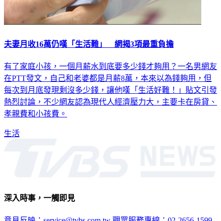
夫妻月收16萬仍嘆「生活難」 網揭3項最重負擔
有了家庭小孩，一個月薪水到底要多少錢才夠用？一名男網友
在PTT發文，自己和老婆都是月薪8萬，本來以為錢夠用，但
每次到月底發現剩沒多少錢，讓他嘆「生活好難！」貼文引發
熱烈討論，不少網友認為現代人經濟壓力大，主要卡在房貸、
孝親費和小孩費。
生活
深入時事，一觸即見
意見反映：service@tvbs.com.tw
觀眾服務專線：02-2656-1599