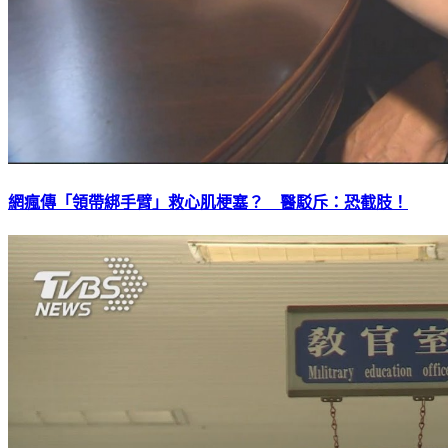
網瘋傳「領帶綁手臂」救心肌梗塞？ 醫駁斥：恐截肢！