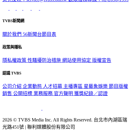
TVBS新聞網
關於我們
56新聞台節目表
政策與隱私
隱私權政策
性騷擾防治措施
網站使用協定
版權宣告
認識 TVBS
公司介紹
企業動態
人才招募
主播專區
星藝象娛樂
節目版權
銷售
公開招標
業務服務
官方聲明
獲獎紀錄／認證
2026 © TVBS Media Inc. All Rights Reserved. 台北市內湖區瑞
光路451號 | 聯利媒體股份有限公司