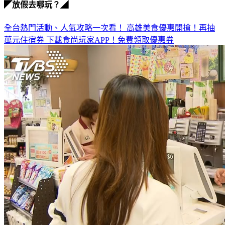
◤放假去哪玩？◢
全台熱門活動、人氣攻略一次看！
高雄美食優惠開搶！再抽
萬元住宿券
下載食尚玩家APP！免費領取優惠券