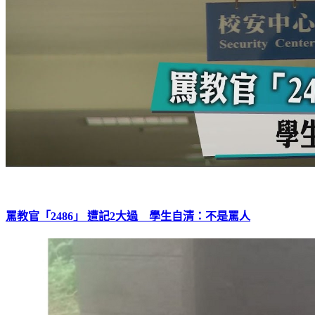
罵教官「2486」 遭記2大過 學生自清：不是罵人