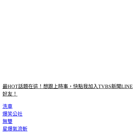
最HOT話題在這！想跟上時事，快點我加入TVBS新聞LINE
好友！
洗車
爆笑公社
無雙
星爆氣流斬