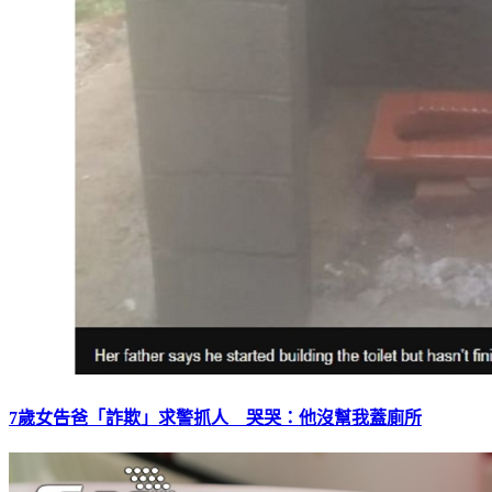
7歲女告爸「詐欺」求警抓人 哭哭：他沒幫我蓋廁所