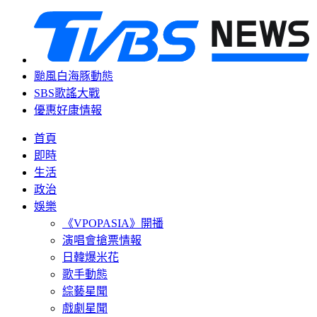
颱風白海豚動態
SBS歌謠大戰
優惠好康情報
首頁
即時
生活
政治
娛樂
《VPOPASIA》開播
演唱會搶票情報
日韓爆米花
歌手動態
綜藝星聞
戲劇星聞