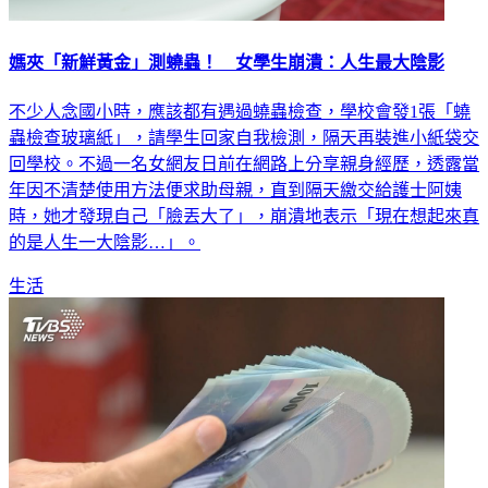
媽夾「新鮮黃金」測蟯蟲！ 女學生崩潰：人生最大陰影
不少人念國小時，應該都有遇過蟯蟲檢查，學校會發1張「蟯
蟲檢查玻璃紙」，請學生回家自我檢測，隔天再裝進小紙袋交
回學校。不過一名女網友日前在網路上分享親身經歷，透露當
年因不清楚使用方法便求助母親，直到隔天繳交給護士阿姨
時，她才發現自己「臉丟大了」，崩潰地表示「現在想起來真
的是人生一大陰影…」。
生活