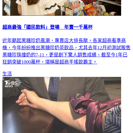
超商最強「國民飲料」登場 年賣一千萬杯
近年颳起黑糖珍奶風潮，專賣店大排長龍，各家超商看準商
機，今年紛紛推出黑糖珍奶茶飲品，尤其去年12月初測試販售
黑糖珍珠撞奶的7-11，更是創下驚人銷售成績，截至今1年已
狂銷突破1000萬杯，堪稱是超商手搖飲霸主。
生活