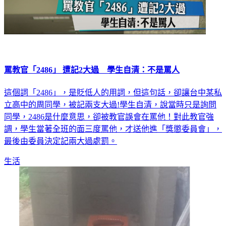
罵教官「2486」 遭記2大過 學生自清：不是罵人
這個詞「2486」，是貶低人的用詞，但這句話，卻讓台中某私
立高中的周同學，被記兩支大過!學生自清，說當時只是詢問
同學，2486是什麼意思，卻被教官誤會在罵他！對此教官強
調，學生當著全班的面三度罵他，才送他進「獎懲委員會」，
最後由委員決定記兩大過處罰。
生活