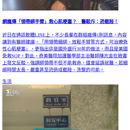
網瘋傳「領帶綁手臂」救心肌梗塞？ 醫駁斥：恐截肢！
近日在通訊軟體LINE上，不少長輩在群組瘋傳1則訊息，內容
講到有醫師建議，「用領帶綑綁、放鬆手臂等方式，可治療急
性心肌梗塞」，更指出這是國外盛行30年的做法，而且是美國
急救SOP。對此，奇美醫院加護醫學部主治醫師陳志金在臉書
上發文反駁，強調綁領帶不但不能救命，還會延誤就醫，若綑
綁時間太長，嚴重甚至恐造成截肢、洗腎的可能。
生活