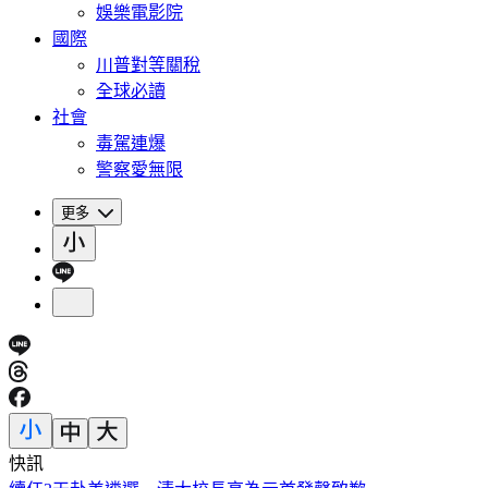
娛樂電影院
國際
川普對等關稅
全球必讀
社會
毒駕連爆
警察愛無限
更多
快訊