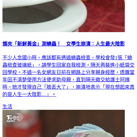
媽夾「新鮮黃金」測蟯蟲！ 女學生崩潰：人生最大陰影
不少人念國小時，應該都有遇過蟯蟲檢查，學校會發1張「蟯
蟲檢查玻璃紙」，請學生回家自我檢測，隔天再裝進小紙袋交
回學校。不過一名女網友日前在網路上分享親身經歷，透露當
年因不清楚使用方法便求助母親，直到隔天繳交給護士阿姨
時，她才發現自己「臉丟大了」，崩潰地表示「現在想起來真
的是人生一大陰影…」。
生活