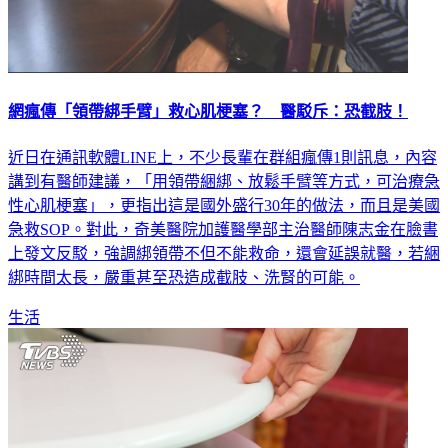
網瘋傳「領帶綁手臂」救心肌梗塞？ 醫駁斥：恐截肢！
近日在通訊軟體LINE上，不少長輩在群組瘋傳1則訊息，內容
講到有醫師建議，「用領帶綑綁、放鬆手臂等方式，可治療急
性心肌梗塞」，更指出這是國外盛行30年的做法，而且是美國
急救SOP。對此，奇美醫院加護醫學部主治醫師陳志金在臉書
上發文反駁，強調綁領帶不但不能救命，還會延誤就醫，若綑
綁時間太長，嚴重甚至恐造成截肢、洗腎的可能。
生活