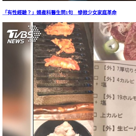
「有性經驗？」婦產科醫生問1句 慘掀少女家庭革命