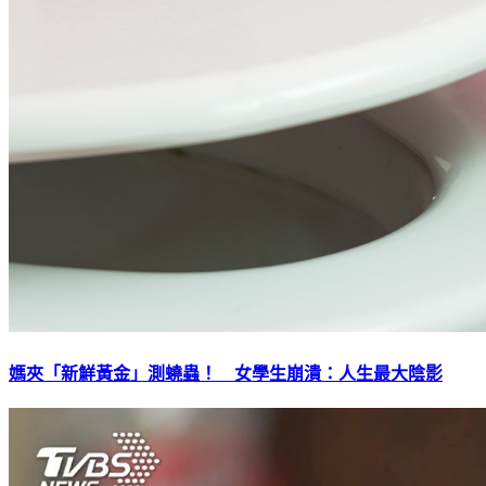
媽夾「新鮮黃金」測蟯蟲！ 女學生崩潰：人生最大陰影