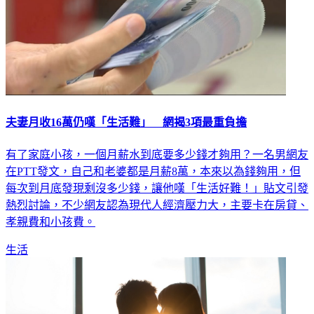
夫妻月收16萬仍嘆「生活難」 網揭3項最重負擔
有了家庭小孩，一個月薪水到底要多少錢才夠用？一名男網友
在PTT發文，自己和老婆都是月薪8萬，本來以為錢夠用，但
每次到月底發現剩沒多少錢，讓他嘆「生活好難！」貼文引發
熱烈討論，不少網友認為現代人經濟壓力大，主要卡在房貸、
孝親費和小孩費。
生活