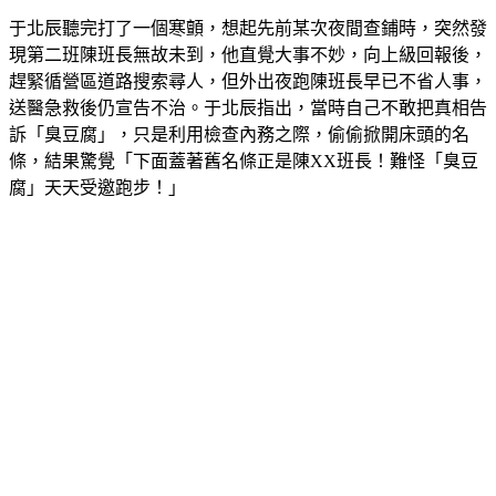
于北辰聽完打了一個寒顫，想起先前某次夜間查鋪時，突然發
現第二班陳班長無故未到，他直覺大事不妙，向上級回報後，
趕緊循營區道路搜索尋人，但外出夜跑陳班長早已不省人事，
送醫急救後仍宣告不治。于北辰指出，當時自己不敢把真相告
訴「臭豆腐」，只是利用檢查內務之際，偷偷掀開床頭的名
條，結果驚覺「下面蓋著舊名條正是陳XX班長！難怪「臭豆
腐」天天受邀跑步！」