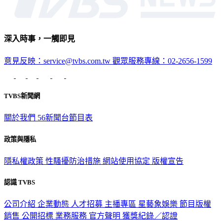
深入時事，一觸即見
意見反映：service@tvbs.com.tw
觀眾服務專線：02-2656-1599
TVBS新聞網
關於我們
56新聞台節目表
政策與隱私
隱私權政策
性騷擾防治措施
網站使用協定
版權宣告
認識 TVBS
公司介紹
企業動態
人才招募
主播專區
星藝象娛樂
節目版權
銷售
公開招標
業務服務
官方聲明
獲獎紀錄／認證