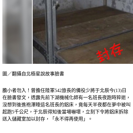
圖／翻攝自北極星說故事臉書
膽小者勿入！曾擔任陸軍542旅長的備役少將于北辰今(13)日
在臉書發文，透露先前下湖機械化師有一名班長夜跑時猝逝，
沒想到後進袍澤睡這名班長的鋁床，竟每天半夜都在夢中被叫
起跑5千公尺，于北辰得知後當場嚇壞，立刻下令將鋁床拆除
送入儲藏室加以封存，「永不得再使用」。
于北辰在臉書
「北極星說故事」
分享親身經歷，並以「封存的