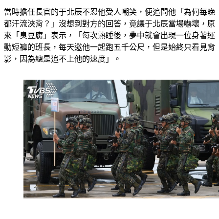
當時擔任長官的于北辰不忍他受人嘲笑，便追問他「為何每晚
都汗流浹背？」沒想到對方的回答，竟讓于北辰當場嚇壞，原
來「臭豆腐」表示，「每次熟睡後，夢中就會出現一位身著運
動短褲的班長，每天邀他一起跑五千公尺，但是始終只看見背
影，因為總是追不上他的速度」。