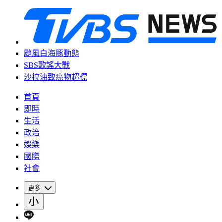
颱風白海豚動態
SBS歌謠大戰
沙拉油致癌物超標
首頁
即時
生活
政治
娛樂
國際
社會
更多