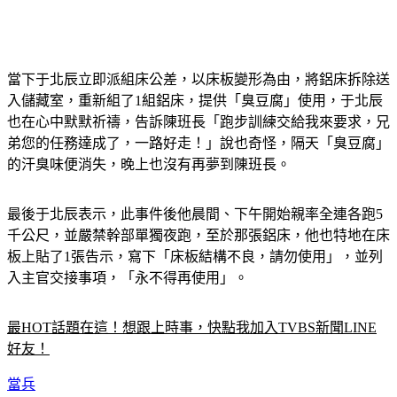
當下于北辰立即派組床公差，以床板變形為由，將鋁床拆除送
入儲藏室，重新組了1組鋁床，提供「臭豆腐」使用，于北辰
也在心中默默祈禱，告訴陳班長「跑步訓練交給我來要求，兄
弟您的任務達成了，一路好走！」說也奇怪，隔天「臭豆腐」
的汗臭味便消失，晚上也沒有再夢到陳班長。
最後于北辰表示，此事件後他晨間、下午開始親率全連各跑5
千公尺，並嚴禁幹部單獨夜跑，至於那張鋁床，他也特地在床
板上貼了1張告示，寫下「床板結構不良，請勿使用」，並列
入主官交接事項，「永不得再使用」。
最HOT話題在這！想跟上時事，快點我加入TVBS新聞LINE
好友！
當兵
鬼故事