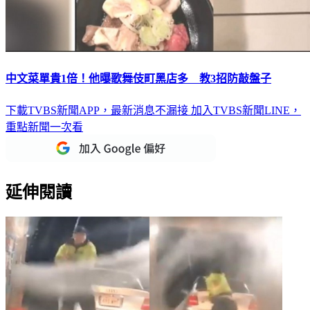
中文菜單貴1倍！他曝歌舞伎町黑店多 教3招防敲盤子
下載TVBS新聞APP，最新消息不漏接
加入TVBS新聞LINE，
重點新聞一次看
延伸閱讀