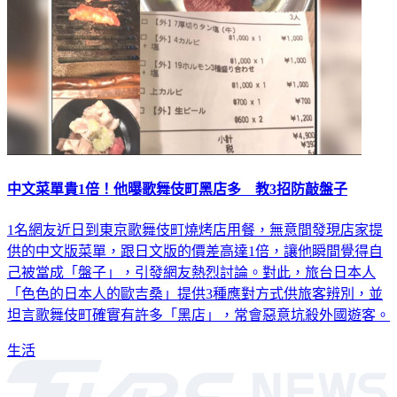
中文菜單貴1倍！他曝歌舞伎町黑店多 教3招防敲盤子
1名網友近日到東京歌舞伎町燒烤店用餐，無意間發現店家提
供的中文版菜單，跟日文版的價差高達1倍，讓他瞬間覺得自
己被當成「盤子」，引發網友熱烈討論。對此，旅台日本人
「色色的日本人的歐吉桑」提供3種應對方式供旅客辨別，並
坦言歌舞伎町確實有許多「黑店」，常會惡意坑殺外國遊客。
生活