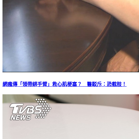
網瘋傳「領帶綁手臂」救心肌梗塞？ 醫駁斥：恐截肢！