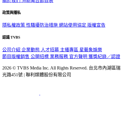
政策與隱私
隱私權政策
性騷擾防治措施
網站使用協定
版權宣告
認識 TVBS
公司介紹
企業動態
人才招募
主播專區
星藝象娛樂
節目版權銷售
公開招標
業務服務
官方聲明
獲獎紀錄／認證
2026 © TVBS Media Inc. All Rights Reserved. 台北市內湖區瑞
光路451號 | 聯利媒體股份有限公司