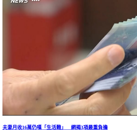
夫妻月收16萬仍嘆「生活難」 網揭3項最重負擔