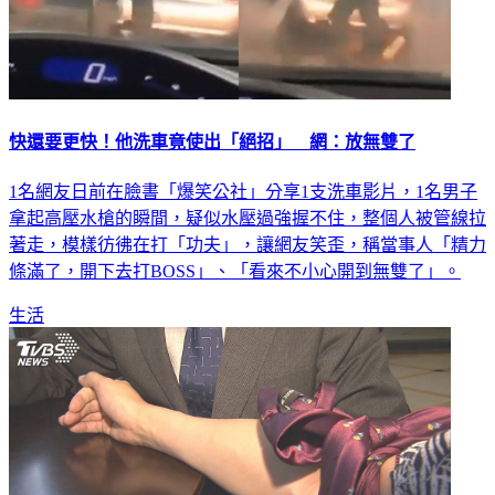
快還要更快！他洗車竟使出「絕招」 網：放無雙了
1名網友日前在臉書「爆笑公社」分享1支洗車影片，1名男子
拿起高壓水槍的瞬間，疑似水壓過強握不住，整個人被管線拉
著走，模樣彷彿在打「功夫」，讓網友笑歪，稱當事人「精力
條滿了，開下去打BOSS」、「看來不小心開到無雙了」。
生活