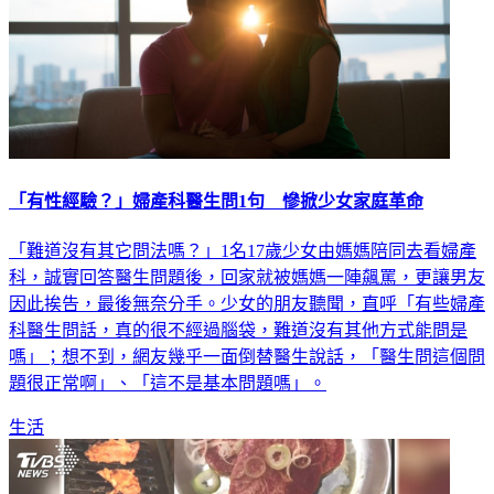
「有性經驗？」婦產科醫生問1句 慘掀少女家庭革命
「難道沒有其它問法嗎？」1名17歲少女由媽媽陪同去看婦產
科，誠實回答醫生問題後，回家就被媽媽一陣飆罵，更讓男友
因此挨告，最後無奈分手。少女的朋友聽聞，直呼「有些婦產
科醫生問話，真的很不經過腦袋，難道沒有其他方式能問是
嗎」；想不到，網友幾乎一面倒替醫生說話，「醫生問這個問
題很正常啊」、「這不是基本問題嗎」。
生活