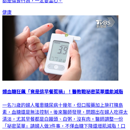
腎衰竭合併心臟衰竭，差點喪命。醫師提醒，愛吃鍋、少喝水
都是傷腎行為，一定要當心。
健康
婦血糖狂飆「竟是這早餐惹禍」！醫教戰祕密菜單還能減脂
一名71歲的婦人罹患糖尿病十幾年，但口服藥加上施打胰島
素，血糖還是無法控制。後來醫師發現，問題出在婦人吃得太
清淡，尤其早餐都是白饅頭、白粥，沒有肉。醫師調整一份