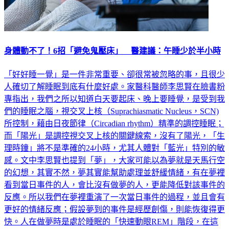
身體動不了！6招「避免鬼壓床」 醫建議：午睡少於半小時
「好好睡一覺」是一件非常重要、卻很常被忽略的事，且很少
人確切了解睡眠到底有什麼好處。家醫科醫師李思賢在臉書粉
專指出，我們之所以知道白天要起床、晚上要睡覺，是受到我
們的睡眠之腦，視交叉上核（Suprachiasmatic Nucleus，SCN)
所控制，藉由日夜節律（Circadian rhythm）精準的調控睡眠；
而「陽光」是調控視交叉上核的關鍵線索，沒有了陽光，「生
理時鐘」將不是準確的24小時，尤其人體對「藍光」特別的敏
感。文中李思賢也提到「夢」，大家可能以為夢就是天馬行空
的幻想，其實不然，夢其實能幫助處理並舒緩情緒，有在夢裡
看到當日事件的人，會比沒有做夢的人，更能降低對該事件的
反應。所以我們在夢裡重演了一次當日事件的過程，並且會有
更好的情緒反應；假設夢到的事件是經歷創傷，則能恢復得更