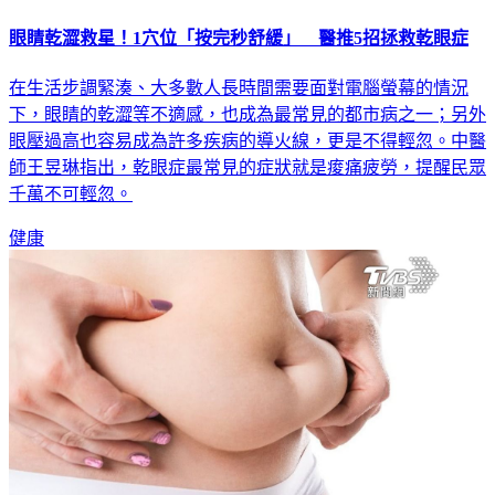
眼睛乾澀救星！1穴位「按完秒舒緩」 醫推5招拯救乾眼症
在生活步調緊湊、大多數人長時間需要面對電腦螢幕的情況
下，眼睛的乾澀等不適感，也成為最常見的都市病之一；另外
眼壓過高也容易成為許多疾病的導火線，更是不得輕忽。中醫
師王昱琳指出，乾眼症最常見的症狀就是痠痛疲勞，提醒民眾
千萬不可輕忽。
健康