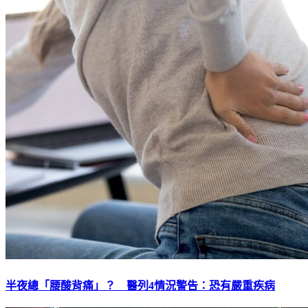
半夜總「腰酸背痛」？ 醫列4情況警告：恐有嚴重疾病