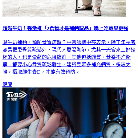
超越牛奶！醫激推「2食物才是補鈣聖品」晚上吃效果更強
喝牛奶補鈣，預防骨質疏鬆？中醫師樓中亮表示，除了年長者
容易罹患骨質疏鬆外，現代人愛喝咖啡，尤其一天會來上好幾
杯的人，也是骨鬆的危險族群，其他包括體質、營養不均衡
等，都要小心骨質疏鬆發生，建議民眾多補充鈣質、多曬太
陽，攝取維生素D，才能有效預防。
健康