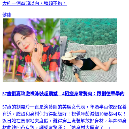
量，減肥或者糖尿病患者也是可以吃水果，水果的分量是每餐
大約一個拳頭以內，種類不拘。
健康
57歲劉嘉玲激裸泳裝超震撼 4招瘦身零贅肉：跟劉德華學的
57歲的劉嘉玲一直是演藝圈的美魔女代表，年過半百依然保養
有道，臉蛋和身材保持得超級好！視覺年齡減個10歲都可以！
近日她在馬爾地夫度假，難得穿上泳裝解放好身材，年奔60身