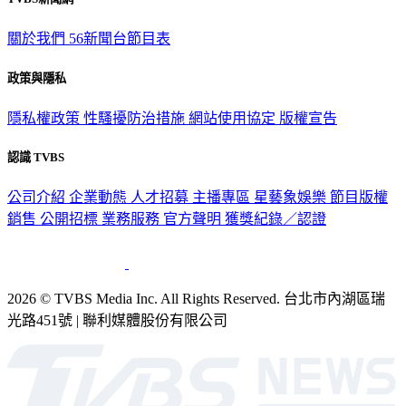
TVBS新聞網
關於我們
56新聞台節目表
政策與隱私
隱私權政策
性騷擾防治措施
網站使用協定
版權宣告
認識 TVBS
公司介紹
企業動態
人才招募
主播專區
星藝象娛樂
節目版權
銷售
公開招標
業務服務
官方聲明
獲獎紀錄／認證
2026 © TVBS Media Inc. All Rights Reserved. 台北市內湖區瑞
光路451號 | 聯利媒體股份有限公司