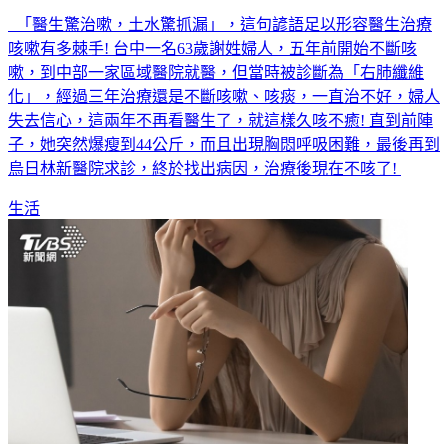
久咳不癒! 她肺部塞滿老痰 醫:像爆漿香腸和串串葡萄
「醫生驚治嗽，土水驚抓漏」，這句諺語足以形容醫生治療
咳嗽有多棘手! 台中一名63歲謝姓婦人，五年前開始不斷咳
嗽，到中部一家區域醫院就醫，但當時被診斷為「右肺纖維
化」，經過三年治療還是不斷咳嗽、咳痰，一直治不好，婦人
失去信心，這兩年不再看醫生了，就這樣久咳不癒! 直到前陣
子，她突然爆瘦到44公斤，而且出現胸悶呼吸困難，最後再到
烏日林新醫院求診，終於找出病因，治療後現在不咳了!
生活