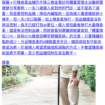
「祕密菜單」請婦人做3件事，不僅血糖下降還增肌減脂！口
服藥＋打胰島素血糖仍不降三樹金鶯診所體重管理主治醫師蕭
捷健分享案例，一名71歲婦人來到他的門診，並不是為了減
重，而是要控制血糖，降低內臟脂肪。因為婦人罹患糖尿病十
幾年，但一天3次口服藥，加上胰島素施打，但血糖還是沒有
辦法控制，每天已經打到40單位。婦人很怕最後施打大量胰島
素，還是無法控制血糖；而她曾看到蕭醫師臉書寫到「體重降
低15％，就有85％機會逆轉早期糖尿病」的文章，只要胰臟的
脂肪減少，分泌胰島素的β細胞重見天日，糖尿病就有可能改
善或治癒。於是婦人希望透過增肌減脂的方式，不奢望糖尿病
能痊癒不用藥，至少把血糖控制在安全數字。
健康