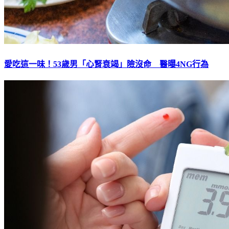
愛吃這一味！53歲男「心腎衰竭」險沒命 醫曝4NG行為