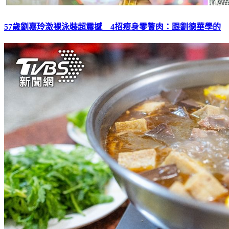
57歲劉嘉玲激裸泳裝超震撼 4招瘦身零贅肉：跟劉德華學的