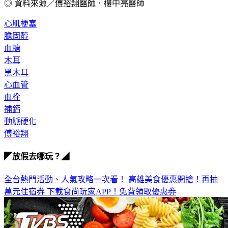
◎ 資料來源／
傅裕翔醫師
．樓中亮醫師
心肌梗塞
膽固醇
血糖
木耳
黑木耳
心血管
血栓
補鈣
動脈硬化
傅裕翔
◤放假去哪玩？◢
全台熱門活動、人氣攻略一次看！
高雄美食優惠開搶！再抽
萬元住宿券
下載食尚玩家APP！免費領取優惠券