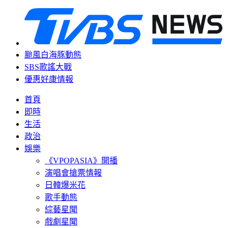
颱風白海豚動態
SBS歌謠大戰
優惠好康情報
首頁
即時
生活
政治
娛樂
《VPOPASIA》開播
演唱會搶票情報
日韓爆米花
歌手動態
綜藝星聞
戲劇星聞