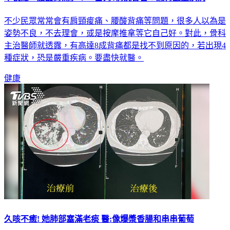
半夜總「腰酸背痛」？ 醫列4情況警告：恐有嚴重疾病
不少民眾常常會有肩頸痠痛、腰酸背痛等問題，很多人以為是
姿勢不良，不去理會，或是按摩推拿等它自己好。對此，骨科
主治醫師就透露，有高達8成背痛都是找不到原因的，若出現4
種症狀，恐是嚴重疾病。要盡快就醫。
健康