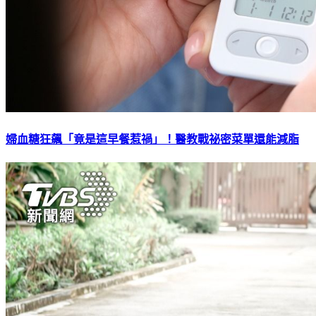
婦血糖狂飆「竟是這早餐惹禍」！醫教戰祕密菜單還能減脂