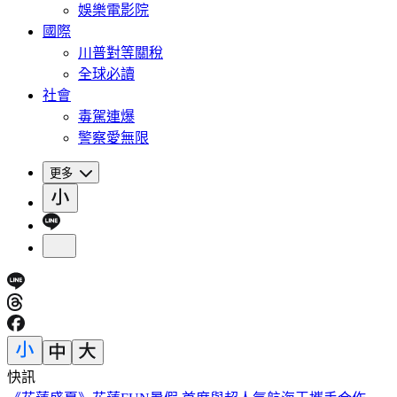
娛樂電影院
國際
川普對等關稅
全球必讀
社會
毒駕連爆
警察愛無限
更多
快訊