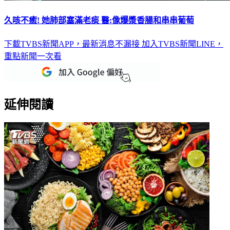
久咳不癒! 她肺部塞滿老痰 醫:像爆漿香腸和串串葡萄
下載TVBS新聞APP，最新消息不漏接
加入TVBS新聞LINE，
重點新聞一次看
延伸閱讀