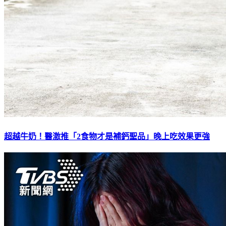
超越牛奶！醫激推「2食物才是補鈣聖品」晚上吃效果更強