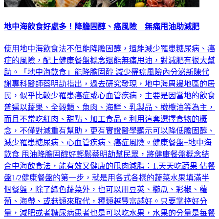
地中海飲食好處多！降膽固醇、癌風險 無痛甩油助減肥
使用地中海飲食法不但能降膽固醇，還能減少罹患糖尿病、癌
症的風險，配上健康餐盤概念還能無痛甩油，對減肥有很大幫
助。「地中海飲食」能降膽固醇 減少罹癌風險內分泌新陳代
謝專科醫師蔡明劼指出，過去研究發現，地中海周邊地區的居
民，似乎比較少罹患癌症或心血管疾病，主要是因當地的飲食
普遍以蔬果、全穀類、魚肉、海鮮、乳製品、橄欖油等為主，
而且不常吃紅肉、甜點、加工食品。利用這套選擇食物的概
念，不僅對減重有幫助，更有實證醫學顯示可以降低膽固醇、
減少罹患糖尿病、心血管疾病、癌症風險。健康餐盤+地中海
飲食 甩油降膽固醇好輕鬆蔡明劼幫民眾，將健康餐盤概念結
合中海飲食法，能有效又健康的甩肉減脂：1.天天吃蔬果 佔餐
盤1/2健康餐盤的第一步，就是用各式各樣的蔬菜水果填滿半
個餐盤，除了綠色蔬菜外，也可以用豆莢、櫛瓜、彩椒、蘿
蔔、海帶、或菇類來取代，種類越豐富越好。只要掌控好分