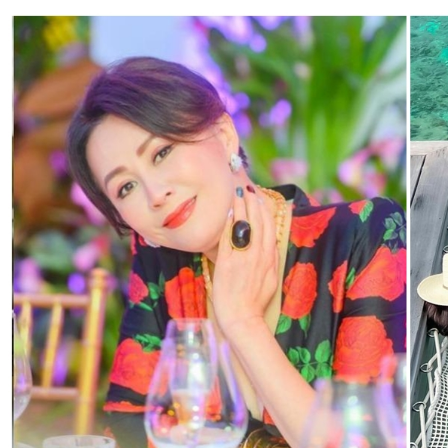
地中海飲食好處多！降膽固醇、癌風險 無痛甩油助減肥