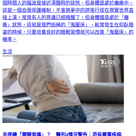
快。人在做夢時是處於睡眠的「快速動眼REM」階段，在這
個時間人的腦波是接近清醒時的狀態，但身體是處於癱瘓中，
這是一個自我保護機制，不會將夢中的誇張行徑在現實世界直
接上演。常常有人的意識已經睡醒了，但身體還是處於「癱
瘓」狀態，這就是我們俗稱的「鬼壓床」，較常發生在仰臥睡
姿的時候，只要培養良好的睡眠習慣就可以改善「鬼壓床」的
機率。
生活