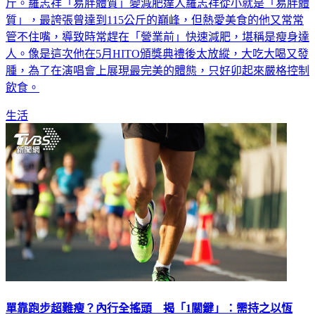
斤。羅志祥「易胖體質」變減肥達人羅志祥從小就是「易胖體
質」，最誇張曾達到115公斤的巔峰，但熱愛美食的他又常常
管不住嘴，導致時常趕在「營業前」快速減肥，堪稱是瘦身達
人。像是這次他在5月HITO頒獎典禮後太放縱，大吃大喝又發
腫，為了在演唱會上展現最完美的體態，只好卯起來嚴格控制
飲食。
生活
單靠跑步超難瘦？內行全搖頭 揭「1關鍵」：需持之以恆