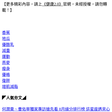
【更多精彩內容，請上
《健康2.0》
官網，未經授權，請勿轉
載！】
香蕉
地瓜
優酪乳
減重
運動
燕麥
瘦身
優格
復胖
增肌減脂
◤人氣夯文◢
何潤東、曹佑寧獨家專訪搶先看
8月緣分排行榜 這星座遇見心