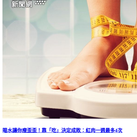
喝水讓你瘦歪歪！靠「吃」決定成敗：紅肉一週最多4次