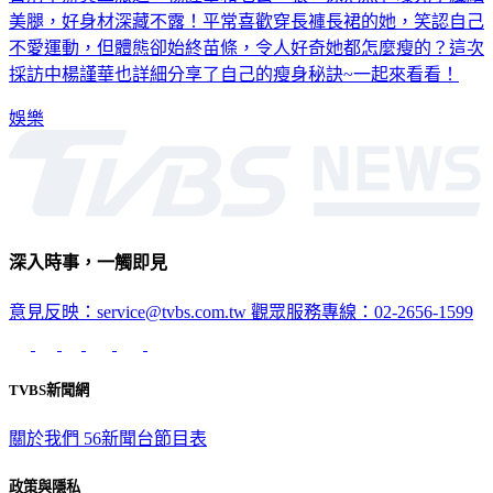
美腿，好身材深藏不露！平常喜歡穿長褲長裙的她，笑認自己
不愛運動，但體態卻始終苗條，令人好奇她都怎麼瘦的？這次
採訪中楊謹華也詳細分享了自己的瘦身秘訣~一起來看看！
娛樂
深入時事，一觸即見
意見反映：service@tvbs.com.tw
觀眾服務專線：02-2656-1599
TVBS新聞網
關於我們
56新聞台節目表
政策與隱私