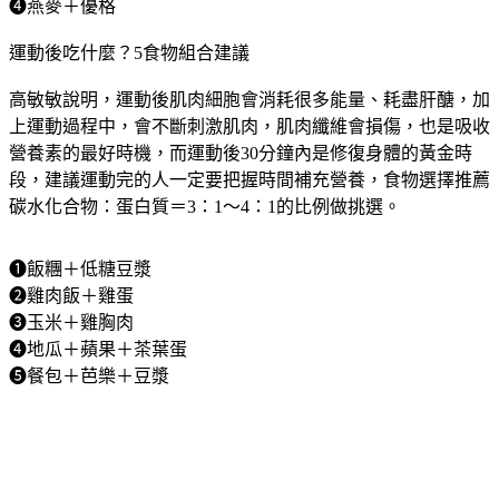
❹燕麥＋優格
運動後吃什麼？5食物組合建議
高敏敏說明，運動後肌肉細胞會消耗很多能量、耗盡肝醣，加
上運動過程中，會不斷刺激肌肉，肌肉纖維會損傷，也是吸收
營養素的最好時機，而運動後30分鐘內是修復身體的黃金時
段，建議運動完的人一定要把握時間補充營養，食物選擇推薦
碳水化合物：蛋白質＝3：1～4：1的比例做挑選。
❶飯糰＋低糖豆漿
❷雞肉飯＋雞蛋
❸玉米＋雞胸肉
❹地瓜＋蘋果＋茶葉蛋
❺餐包＋芭樂＋豆漿