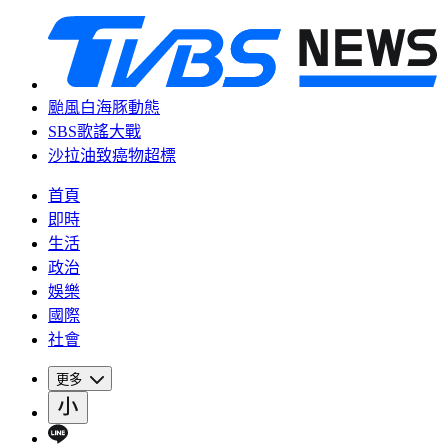
颱風白海豚動態
SBS歌謠大戰
沙拉油致癌物超標
首頁
即時
生活
政治
娛樂
國際
社會
更多