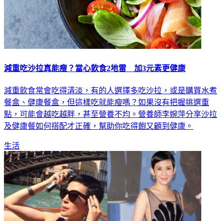
減重吃沙拉真能瘦？當心飲食2地雷 加3元素更健康
減重飲食常會吃得清淡，有的人選擇多吃沙拉，或是購買水煮
餐盒、健康餐盒，但這樣吃就能瘦嗎？如果沒有把握挑選重
點，可能會越吃越胖，甚至營養不均。營養師李婉萍分享沙拉
及健康餐如何搭配才正確，幫助你吃得飽又顧到健康。
生活