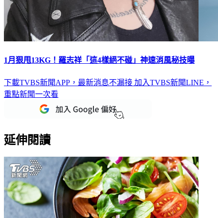
1月狠甩13KG！羅志祥「這4樣絕不碰」神速消風秘技曝
下載TVBS新聞APP，最新消息不漏接
加入TVBS新聞LINE，
重點新聞一次看
延伸閱讀