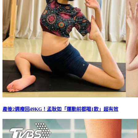
產後2週瘦回49KG！孟耿如「運動前都喝1飲」超有效