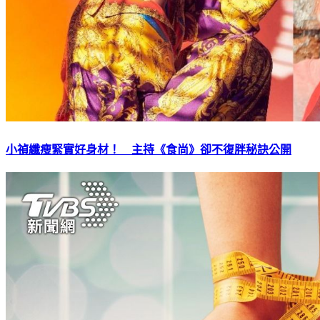
小禎纖瘦緊實好身材！ 主持《食尚》卻不復胖秘訣公開