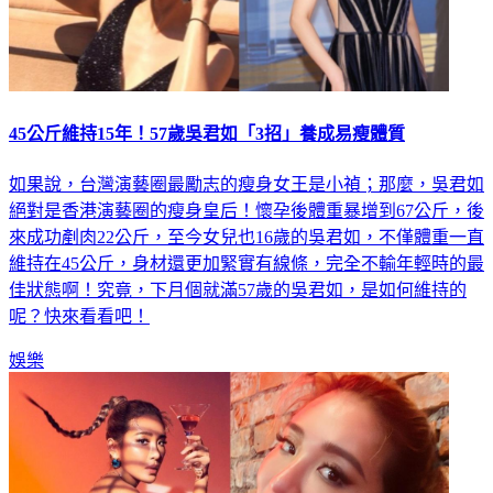
45公斤維持15年！57歲吳君如「3招」養成易瘦體質
如果說，台灣演藝圈最勵志的瘦身女王是小禎；那麼，吳君如
絕對是香港演藝圈的瘦身皇后！懷孕後體重暴增到67公斤，後
來成功剷肉22公斤，至今女兒也16歲的吳君如，不僅體重一直
維持在45公斤，身材還更加緊實有線條，完全不輸年輕時的最
佳狀態啊！究竟，下月個就滿57歲的吳君如，是如何維持的
呢？快來看看吧！
娛樂