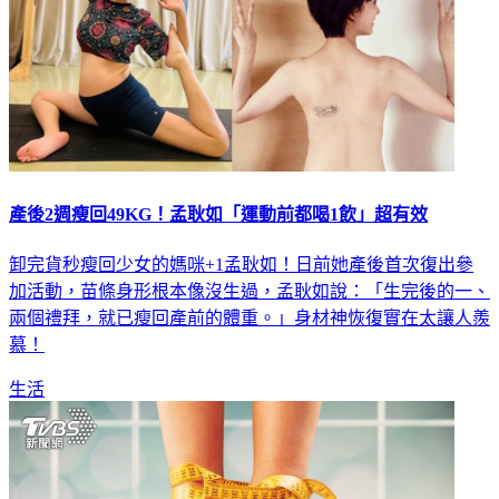
產後2週瘦回49KG！孟耿如「運動前都喝1飲」超有效
卸完貨秒瘦回少女的媽咪+1孟耿如！日前她產後首次復出參
加活動，苗條身形根本像沒生過，孟耿如說：「生完後的一、
兩個禮拜，就已瘦回產前的體重。」身材神恢復實在太讓人羨
慕！
生活