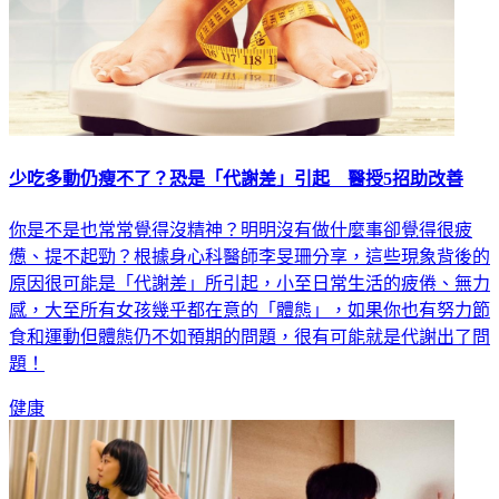
少吃多動仍瘦不了？恐是「代謝差」引起 醫授5招助改善
你是不是也常常覺得沒精神？明明沒有做什麼事卻覺得很疲
憊、提不起勁？根據身心科醫師李旻珊分享，這些現象背後的
原因很可能是「代謝差」所引起，小至日常生活的疲倦、無力
感，大至所有女孩幾乎都在意的「體態」，如果你也有努力節
食和運動但體態仍不如預期的問題，很有可能就是代謝出了問
題！
健康