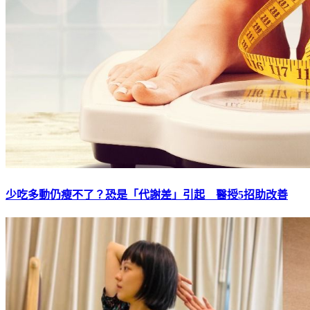
少吃多動仍瘦不了？恐是「代謝差」引起 醫授5招助改善