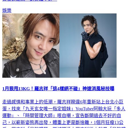
娛樂
1月狠甩13KG！羅志祥「這4樣絕不碰」神速消風秘技曝
走過感情和事業上的低潮，羅志祥睽違6年重新站上台北小巨
蛋，找來「九天玄女唯一指定姐妹」YouTuber阿翰大玩「多人
運動」、「時間管理大師」哏自嘲，宣告斷開過去不好的自
己，以嶄新姿態再出發，體重上更是斷捨離，1個月狂瘦13公