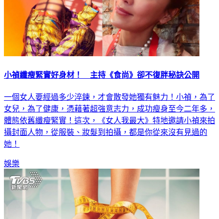
小禎纖瘦緊實好身材！ 主持《食尚》卻不復胖秘訣公開
一個女人要經過多少淬鍊，才會散發她獨有魅力！小禎，為了
女兒，為了健康，憑藉著超強意志力，成功瘦身至今二年多，
體態依舊纖瘦緊實！這次，《女人我最大》特地邀請小禎來拍
攝封面人物，從服裝、妝髮到拍攝，都是你從來沒有見過的
她！
娛樂