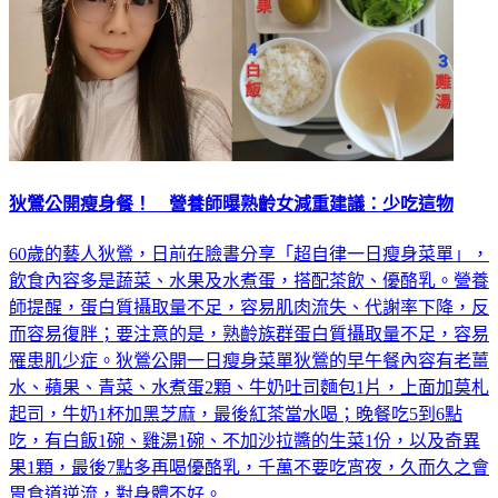
狄鶯公開瘦身餐！ 營養師曝熟齡女減重建議：少吃這物
60歲的藝人狄鶯，日前在臉書分享「超自律一日瘦身菜單」，
飲食內容多是蔬菜、水果及水煮蛋，搭配茶飲、優酪乳。營養
師提醒，蛋白質攝取量不足，容易肌肉流失、代謝率下降，反
而容易復胖；要注意的是，熟齡族群蛋白質攝取量不足，容易
罹患肌少症。狄鶯公開一日瘦身菜單狄鶯的早午餐內容有老薑
水、蘋果、青菜、水煮蛋2顆、牛奶吐司麵包1片，上面加莫札
起司，牛奶1杯加黑芝麻，最後紅茶當水喝；晚餐吃5到6點
吃，有白飯1碗、雞湯1碗、不加沙拉醬的生菜1份，以及奇異
果1顆，最後7點多再喝優酪乳，千萬不要吃宵夜，久而久之會
胃食道逆流，對身體不好。