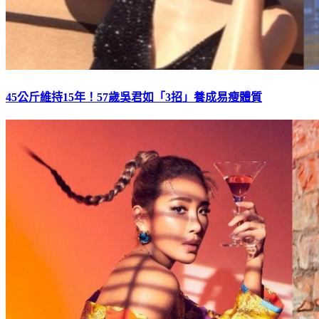
45公斤維持15年！57歲吳君如「3招」養成易瘦體質