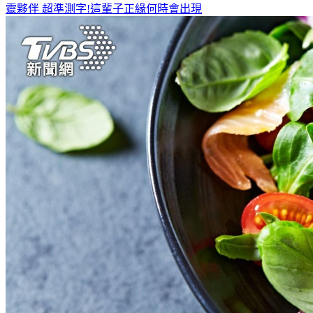
靈夥伴
超準測字!這輩子正緣何時會出現