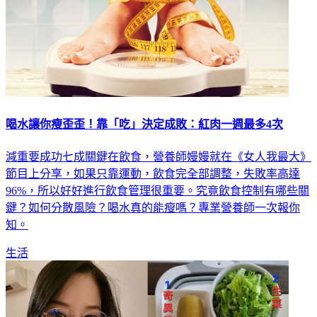
喝水讓你瘦歪歪！靠「吃」決定成敗：紅肉一週最多4次
減重要成功七成關鍵在飲食，營養師嫚嫚就在《女人我最大》
節目上分享，如果只靠運動，飲食完全部調整，失敗率高達
96%，所以好好進行飲食管理很重要。究竟飲食控制有哪些關
鍵？如何分散風險？喝水真的能瘦嗎？專業營養師一次報你
知。
生活