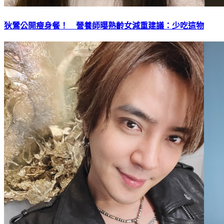
狄鶯公開瘦身餐！ 營養師曝熟齡女減重建議：少吃這物