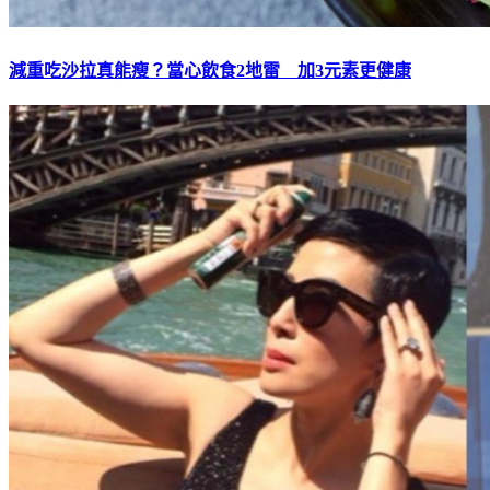
減重吃沙拉真能瘦？當心飲食2地雷 加3元素更健康