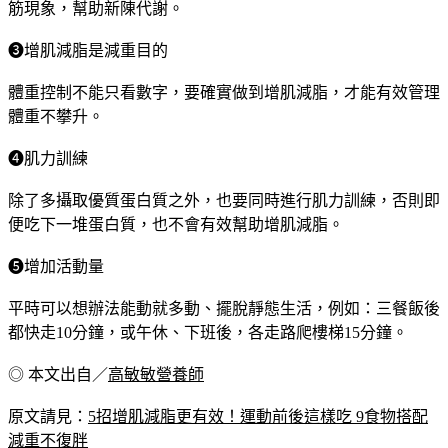
筋現象，幫助新陳代謝。
❸增肌減脂是減重目的
體重控制不能只看數字，要確實做到增肌減脂，才能有效管理
體重不攀升。
❹肌力訓練
除了多攝取優質蛋白質之外，也要同時進行肌力訓練，否則即
便吃下一堆蛋白質，也不會有效幫助增肌減脂。
❺增加活動量
平時可以想辦法能動就多動、擺脫靜態生活，例如：三餐飯後
都快走10分鐘，或午休、下班後，各走路爬樓梯15分鐘。
◎ 本文出自／
高敏敏營養師
原文請見：
5招增肌減脂更有效！運動前後這樣吃 9食物搭配
減重不復胖