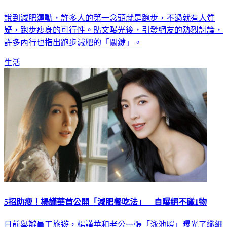
說到減肥運動，許多人的第一念頭就是跑步，不過就有人質
疑，跑步瘦身的可行性。貼文曝光後，引發網友的熱烈討論，
許多內行也指出跑步減肥的「關鍵」。
生活
5招助瘦！楊謹華首公開「減肥餐吃法」 自曝絕不碰1物
日前舉辦員工旅遊，楊謹華和老公一張「泳池照」曝光了纖細