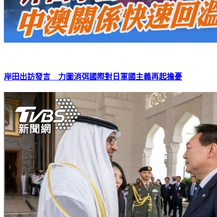
岸田出訪發言 力圖消弭國際對日軍國主義再起擔憂