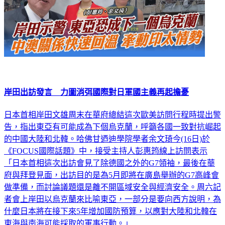
岸田出訪發言 力圖消弭國際對日軍國主義再起擔憂
日本首相岸田文雄周末在華府總結這次歐美訪問行程時提出警
告，指出東亞有可能成為下個烏克蘭，呼籲各國一致對抗崛起
的中國大陸和北韓。哈佛甘迺迪學院學者余文琦今(16日)於
《FOCUS國際話題》中，接受主持人彭惠筠線上訪問表示
「日本首相這次出訪會見了除德國之外的G7領袖，最後在華
府與拜登見面，出訪目的是為5月即將在廣島舉辦的G7高峰會
做準備，而討論議題還是離不開區域安全與經濟安全。周六記
者會上岸田以烏克蘭來比喻東亞，一部分是要向西方說明，為
什麼日本將在接下來5年增加國防預算，以應對大陸和北韓在
東海與南海可能採取的軍事行動。」