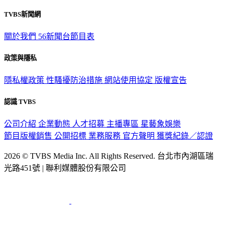
TVBS新聞網
關於我們
56新聞台節目表
政策與隱私
隱私權政策
性騷擾防治措施
網站使用協定
版權宣告
認識 TVBS
公司介紹
企業動態
人才招募
主播專區
星藝象娛樂
節目版權銷售
公開招標
業務服務
官方聲明
獲獎紀錄／認證
2026 © TVBS Media Inc. All Rights Reserved. 台北市內湖區瑞
光路451號 | 聯利媒體股份有限公司