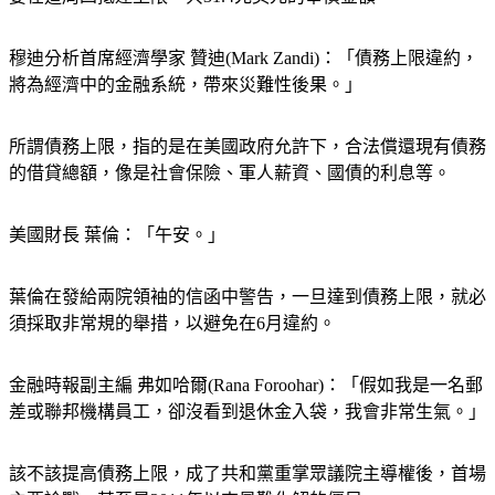
穆迪分析首席經濟學家 贊迪(Mark Zandi)：「債務上限違約，
將為經濟中的金融系統，帶來災難性後果。」
所謂債務上限，指的是在美國政府允許下，合法償還現有債務
的借貸總額，像是社會保險、軍人薪資、國債的利息等。
美國財長 葉倫：「午安。」
葉倫在發給兩院領袖的信函中警告，一旦達到債務上限，就必
須採取非常規的舉措，以避免在6月違約。
金融時報副主編 弗如哈爾(Rana Foroohar)：「假如我是一名郵
差或聯邦機構員工，卻沒看到退休金入袋，我會非常生氣。」
該不該提高債務上限，成了共和黨重掌眾議院主導權後，首場