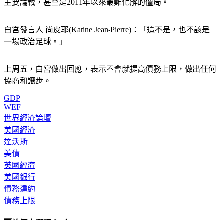
主要論戰，甚至是2011年以來最難化解的僵局。
白宮發言人 尚皮耶(Karine Jean-Pierre)：「這不是，也不該是
一場政治足球。」
上周五，白宮做出回應，表示不會就提高債務上限，做出任何
協商和讓步。
GDP
WEF
世界經濟論壇
美國經濟
達沃斯
美債
英國經濟
美國銀行
債務違約
債務上限