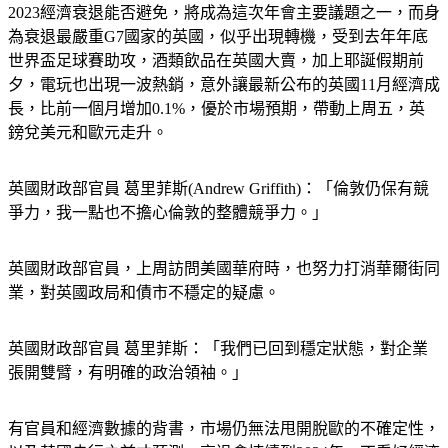
2023經濟衰退能否避免，將成為這次年會主要議題之一，而身
為衰退最嚴重G7國家的英國，似乎出現轉機，受到去年年底
世界盃足球賽助攻，酒類飲品在英國大賣，加上耶誕假期前
夕，電玩也出現一波熱銷，意外讓最新公布的英國11月經濟成
長，比前一個月增加0.1%，優於市場預期，帶動上周五，英
鎊兌美元和歐元走升。
英國財政部官員 葛里菲斯(Andrew Griffith)：「倫敦仍保有競
爭力，我一點也不擔心倫敦的整體競爭力。」
英國財政部官員，上周訪問美國華府時，也努力打消華爾街同
業，對英國政局和債市不穩定的疑慮。
英國財政部官員 葛里菲斯：「我們已回到穩定狀態，對企業
張開雙臂，有明確的政治領袖。」
有官員和經濟數據的背書，市場仍無法甩開脫歐的不確定性，