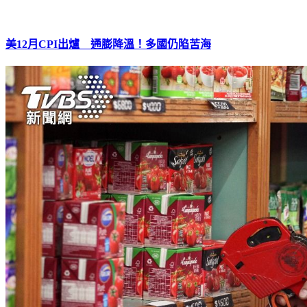
美12月CPI出爐 通膨降溫！多國仍陷苦海