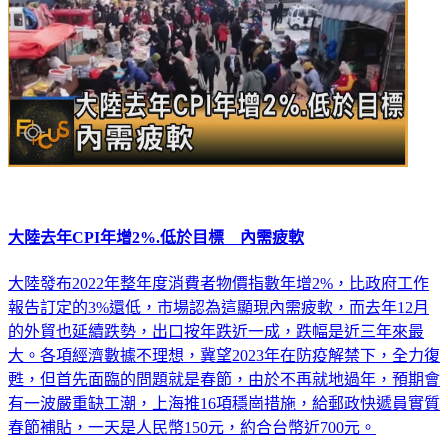
大陸去年CPI年增2%.低於目標 內需疲軟
大陸發布2022年整年度消費者物價指數年增2%，比政府工作
報告訂定的3%還低，市場認為這顯現內需疲軟，而去年12月
的外貿也延續跌勢，出口按年跌近一成，跌幅是近三年來最
大。各項經濟數據不理想，冀望2023年在防疫解禁下，全力復
甦，但首先面臨的問題就是春節，由於不再就地過年，預期會
有一波嚴重缺工潮，上海推16項穩崗措施，給郵政快遞員實質
春節補貼，一天是人民幣150元，約合台幣近700元。