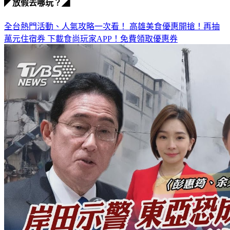
◤放假去哪玩？◢
全台熱門活動、人氣攻略一次看！
高雄美食優惠開搶！再抽
萬元住宿券
下載食尚玩家APP！免費領取優惠券