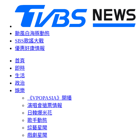
颱風白海豚動態
SBS歌謠大戰
優惠好康情報
首頁
即時
生活
政治
娛樂
《VPOPASIA》開播
演唱會搶票情報
日韓爆米花
歌手動態
綜藝星聞
戲劇星聞