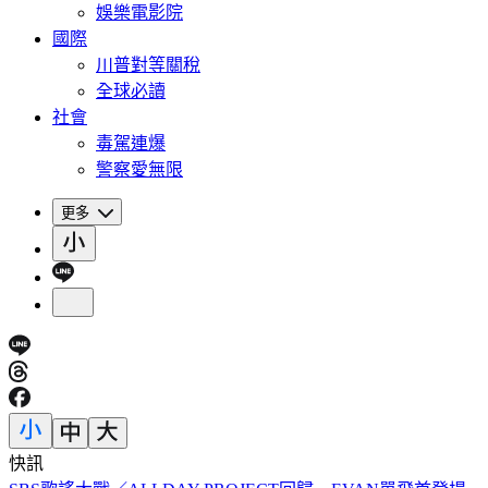
娛樂電影院
國際
川普對等關稅
全球必讀
社會
毒駕連爆
警察愛無限
更多
快訊