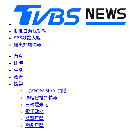
颱風白海豚動態
SBS歌謠大戰
優惠好康情報
首頁
即時
生活
政治
娛樂
《VPOPASIA》開播
演唱會搶票情報
日韓爆米花
歌手動態
綜藝星聞
戲劇星聞