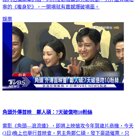
寧的《複身犯》，一開場就有震撼爆破場面。
娛樂
角頭外傳首映 鄭人碩：7天破億吻10粉絲
電影《角頭—浪流連》，即將上映搶攻今年賀歲片商機，今天
(3日)晚上也舉行首映會，男主角鄭仁碩，發下豪語催票，只