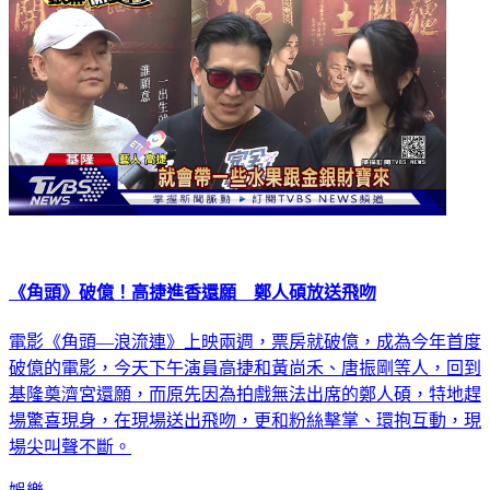
《角頭》破億！高捷進香還願 鄭人碩放送飛吻
電影《角頭—浪流連》上映兩週，票房就破億，成為今年首度
破億的電影，今天下午演員高捷和黃尚禾、唐振剛等人，回到
基隆奠濟宮還願，而原先因為拍戲無法出席的鄭人碩，特地趕
場驚喜現身，在現場送出飛吻，更和粉絲擊掌、環抱互動，現
場尖叫聲不斷。