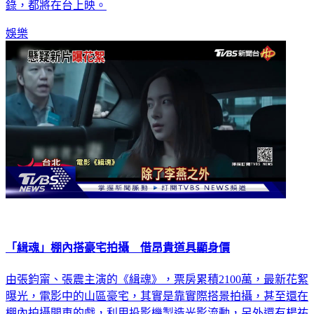
錄，都將在台上映。
娛樂
「緝魂」棚內搭豪宅拍攝 借昂貴道具顯身價
由張鈞甯、張震主演的《緝魂》，票房累積2100萬，最新花絮
曝光，電影中的山區豪宅，其實是靠實際搭景拍攝，甚至還在
棚內拍攝開車的戲，利用投影機製造光影流動，另外還有楊祐