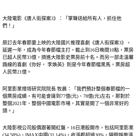
大陸電影《唐人街探案3》：「掌聲送給所有人，抓住他
們！」
原訂去年春節要上映的大陸國片推理喜劇《唐人街探案3》，
延遲一年，成為今年春節檔主打，截止到16日晚間10點，票房
已超人民幣33億，擠進大陸影史票房前十名。而另一部走溫馨
路線的喜劇《你好， 李煥英》則是今年春節檔黑馬，票房超
人民幣21億。
阿里影業燈塔研究院院長 牧晨：「我們預計整個春節檔的一
個票房成績，有可能會達到77億(元)、78億(元)左右，那對於
整個2021年、整個中國電影市場，其實是開了一個非常好的
頭。」
大陸影視公司股價跟著開紅盤，16日港股開市，包括阿里影業 
(34.58%)、IMAX中國(31.14%)，收漲都超過30%，貓眼娛樂漲