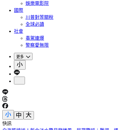
娛樂電影院
國際
川普對等關稅
全球必讀
社會
毒駕連爆
警察愛無限
更多
快訊