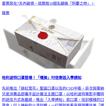
要票房在7天內破億，就開放10個名額做「阿慶之吻」。
娛樂
哈利波特口罩登場！「嘿美」叼信寄送入學通知
先前推出「緋紅雪花」聖誕口罩以及的CSD中衛，這次與華納
兄弟消費品部攜手設計魔法主題口罩，以哈利波特電影中獨特
的送信方式為靈感，推出「入學通知」款口罩，信封模樣的口
罩盒，印上神秘的火漆封蠟，一打開就能看見貓頭鷹信差「嘿