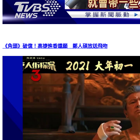
《角頭》破億！高捷進香還願 鄭人碩放送飛吻