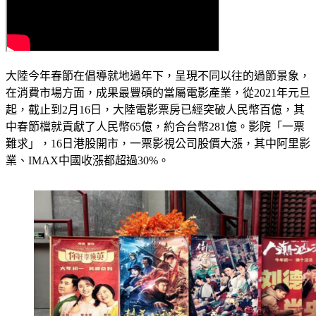
大陸今年春節在倡導就地過年下，呈現不同以往的過節景象，
在消費市場方面，成果最豐碩的當屬電影產業，從2021年元旦
起，截止到2月16日，大陸電影票房已經突破人民幣百億，其
中春節檔就貢獻了人民幣65億，約合台幣281億。影院「一票
難求」，16日港股開市，一票影視公司股價大漲，其中阿里影
業、IMAX中國收漲都超過30%。