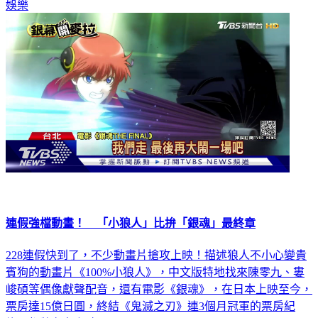
娛樂
連假強檔動畫！ 「小狼人」比拚「銀魂」最終章
228連假快到了，不少動畫片搶攻上映！描述狼人不小心變貴
賓狗的動畫片《100%小狼人》，中文版特地找來陳零九、婁
峻碩等偶像獻聲配音，還有電影《銀魂》，在日本上映至今，
票房達15億日圓，終結《鬼滅之刃》連3個月冠軍的票房紀