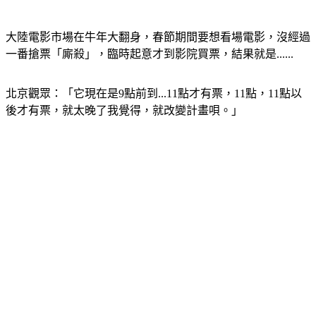
大陸電影市場在牛年大翻身，春節期間要想看場電影，沒經過
一番搶票「廝殺」，臨時起意才到影院買票，結果就是......
北京觀眾：「它現在是9點前到...11點才有票，11點，11點以
後才有票，就太晚了我覺得，就改變計畫唄。」