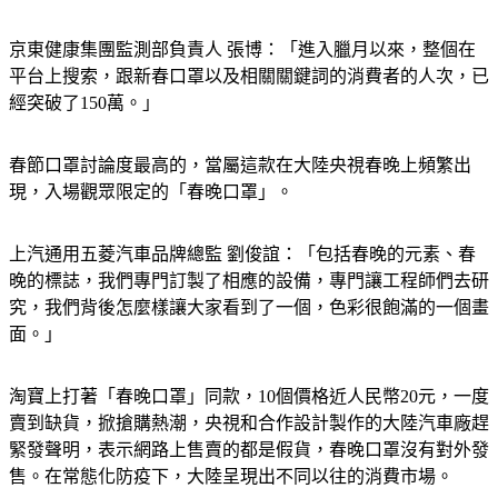
京東健康集團監測部負責人 張博：「進入臘月以來，整個在
平台上搜索，跟新春口罩以及相關關鍵詞的消費者的人次，已
經突破了150萬。」
春節口罩討論度最高的，當屬這款在大陸央視春晚上頻繁出
現，入場觀眾限定的「春晚口罩」。
上汽通用五菱汽車品牌總監 劉俊誼：「包括春晚的元素、春
晚的標誌，我們專門訂製了相應的設備，專門讓工程師們去研
究，我們背後怎麼樣讓大家看到了一個，色彩很飽滿的一個畫
面。」
淘寶上打著「春晚口罩」同款，10個價格近人民幣20元，一度
賣到缺貨，掀搶購熱潮，央視和合作設計製作的大陸汽車廠趕
緊發聲明，表示網路上售賣的都是假貨，春晚口罩沒有對外發
售。在常態化防疫下，大陸呈現出不同以往的消費市場。