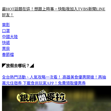
最HOT話題在這！想跟上時事，快點我加入TVBS新聞LINE
好友！
電影
口罩
中國大陸
快遞
票房
春節檔
◤放假去哪玩？◢
全台熱門活動、人氣攻略一次看！
高雄美食優惠開搶！再抽
萬元住宿券
下載食尚玩家APP！免費領取優惠券