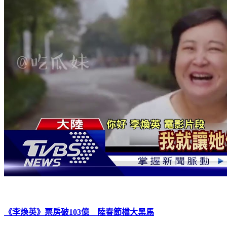
《李煥英》票房破103億 陸春節檔大黑馬