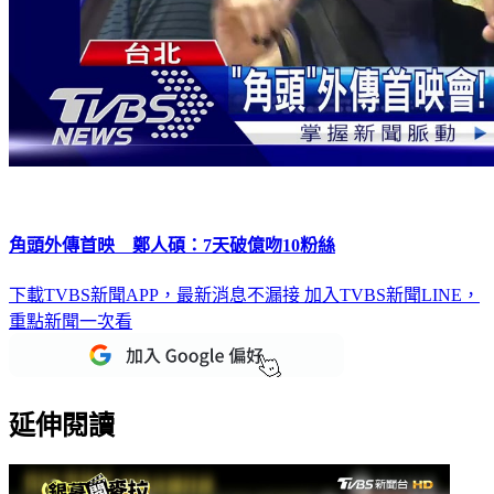
角頭外傳首映 鄭人碩：7天破億吻10粉絲
下載TVBS新聞APP，最新消息不漏接
加入TVBS新聞LINE，
重點新聞一次看
延伸閱讀