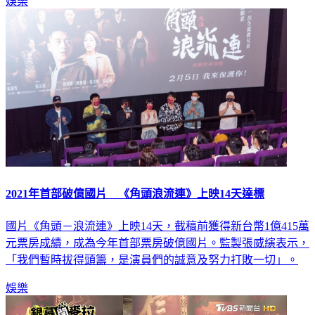
娛樂
2021年首部破億國片 《角頭浪流連》上映14天達標
國片《角頭－浪流連》上映14天，截稿前獲得新台幣1億415萬
元票房成績，成為今年首部票房破億國片。監製張威縯表示，
「我們暫時拔得頭籌，是演員們的誠意及努力打敗一切」。
娛樂