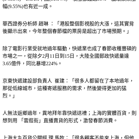
幅(9.55%)也有近一成。
華西證券分析師 趙琳 ：「港股整個影視股的大漲，這其實背
後顯示出來，今年整個春節檔的票房是超出了市場預期。」
除了電影行業受就地過年驅動，快遞業也成了春節收穫豐碩的
市場之一，從除夕2月11日到15日，大陸全國郵政快遞量達
3.65億件，同比暴增224%。
京東快遞建設部負責人  崔建：「很多人都留在了本地過年，
那從低線城市，這種寄遞服務的需求，然後變得更加的猛
烈。」
人無法返鄉過年，異地拜年靠快遞送禮；上海的實體百貨，則
想到用 「雲逛街」直播賣貨的形式，激發春節消費。
上海大丸百貨公關經 理 馬牧：「很多顧客不能來上海，但他