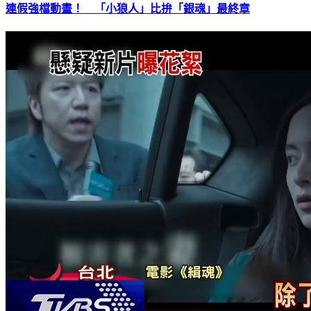
連假強檔動畫！ 「小狼人」比拚「銀魂」最終章