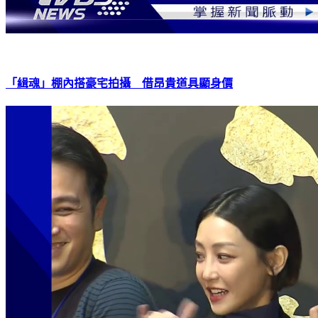
「緝魂」棚內搭豪宅拍攝 借昂貴道具顯身價