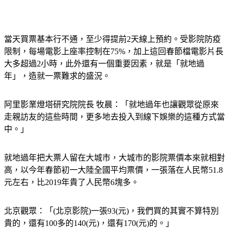
當天買票基本行不通，至少得提前2天線上預約。受影院防疫
限制，每場電影上座率控制在75%，加上這回春節檔電影片長
大多超過2小時，此外還有一個重要因素，就是「就地過
年」，造就一票難求的盛況。
阿里影業燈塔研究院院長 牧晨：「就地過年也讓觀眾從原來
走親訪友的這些時間，更多地去投入到線下娛樂的這種方式當
中。」
就地過年把大票人留在大城市，大城市的影院票價本來就相對
高，以今年春節初一大陸全國平均票價，一張落在人民幣51.8
元左右，比2019年貴了人民幣6塊多。
北京觀眾：「(北京影院)一張93(元)，我們買的其實不算特別
貴的，還有100多的140(元)，還有170(元)的。」