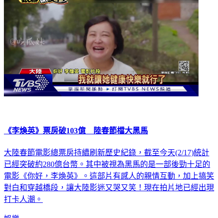
《李煥英》票房破103億 陸春節檔大黑馬
大陸春節電影總票房持續刷新歷史紀錄，截至今天(2/17)統計
已經突破約280億台幣。其中被視為黑馬的是一部後勁十足的
電影《你好，李煥英》。這部片有感人的親情互動，加上搞笑
對白和穿越橋段，讓大陸影迷又哭又笑！現在拍片地已經出現
打卡人潮。