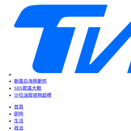
颱風白海豚動態
SBS歌謠大戰
沙拉油致癌物超標
首頁
即時
生活
政治