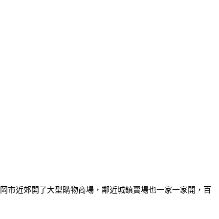
2年高岡市近郊開了大型購物商場，鄰近城鎮賣場也一家一家開，百