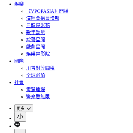
娛樂
《VPOPASIA》開播
演唱會搶票情報
日韓爆米花
歌手動態
綜藝星聞
戲劇星聞
娛樂電影院
國際
川普對等關稅
全球必讀
社會
毒駕連爆
警察愛無限
更多