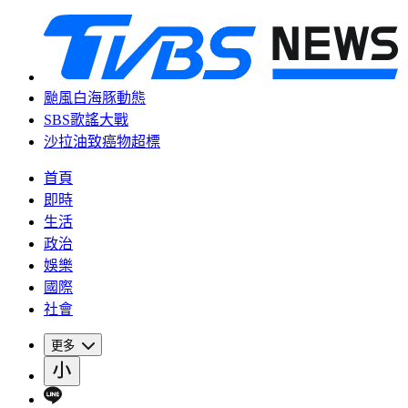
颱風白海豚動態
SBS歌謠大戰
沙拉油致癌物超標
首頁
即時
生活
政治
娛樂
國際
社會
更多