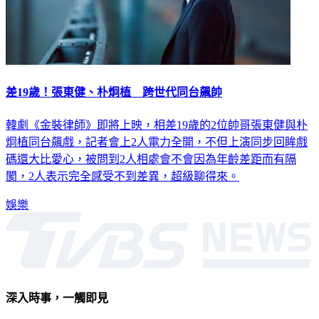
差19歲！張東健、朴炯植 跨世代同台飆帥
韓劇《金裝律師》即將上映，相差19歲的2位帥哥張東健與朴
炯植同台飆戲，記者會上2人電力全開，不但上演同步回眸戲
碼還大比愛心，被問到2人相處會不會因為年齡差距而有隔
閡，2人表示完全感受不到差異，超級聊得來。
娛樂
深入時事，一觸即見