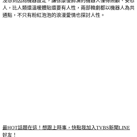
沒想到因為機器設定，讓徐康俊飾演的機器人懂得照顧、安慰
人，比人類還溫暖體貼還要有人性，兩部韓劇都以機器人為共
通點，不只有粉紅泡泡的浪漫愛情也探討人性。
最HOT話題在這！想跟上時事，快點我加入TVBS新聞LINE
好友！