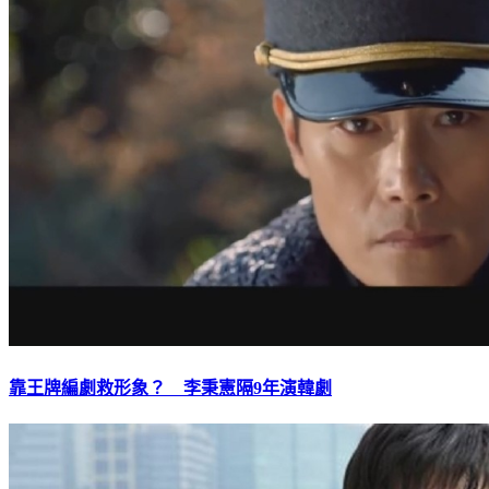
靠王牌編劇救形象？ 李秉憲隔9年演韓劇