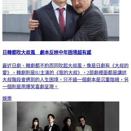
日韓都吹大叔風 劇本反映中年困境超有感
最近日劇、韓劇都不約而同吹起大叔風，像是日劇有《大叔的
愛》，韓劇則是IU主演的《我的大叔》，2部劇裡面都是講述
大叔階段會遇到的人生困境，只不過一個劇本是沉重陰暗，另
一個則是用爆笑喜劇呈現。
娛樂