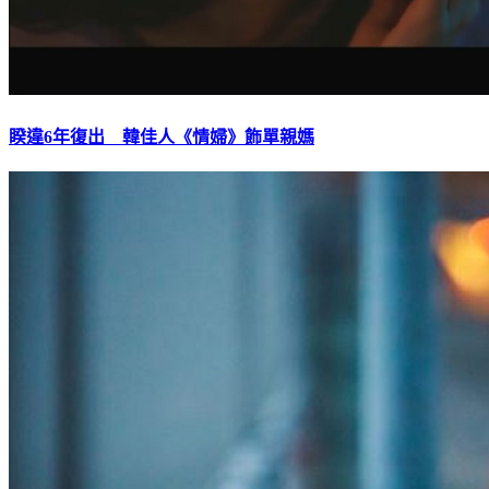
睽違6年復出 韓佳人《情婦》飾單親媽