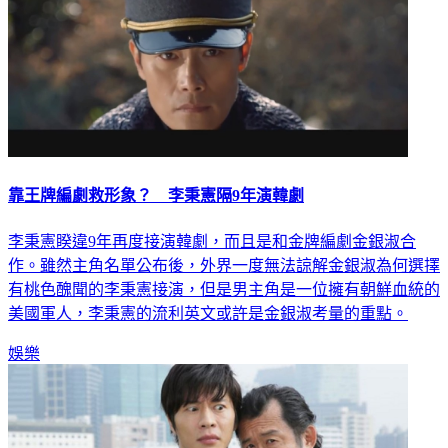
靠王牌編劇救形象？ 李秉憲隔9年演韓劇
李秉憲睽違9年再度接演韓劇，而且是和金牌編劇金銀淑合
作。雖然主角名單公布後，外界一度無法諒解金銀淑為何選擇
有桃色醜聞的李秉憲接演，但是男主角是一位擁有朝鮮血統的
美國軍人，李秉憲的流利英文或許是金銀淑考量的重點。
娛樂