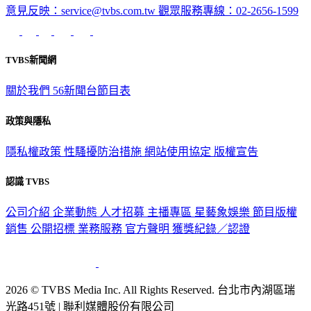
意見反映：service@tvbs.com.tw
觀眾服務專線：02-2656-1599
TVBS新聞網
關於我們
56新聞台節目表
政策與隱私
隱私權政策
性騷擾防治措施
網站使用協定
版權宣告
認識 TVBS
公司介紹
企業動態
人才招募
主播專區
星藝象娛樂
節目版權
銷售
公開招標
業務服務
官方聲明
獲獎紀錄／認證
2026 © TVBS Media Inc. All Rights Reserved. 台北市內湖區瑞
光路451號 | 聯利媒體股份有限公司