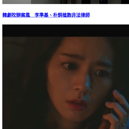
韓劇吹辦案風 李準基、朴炯植飾非法律師