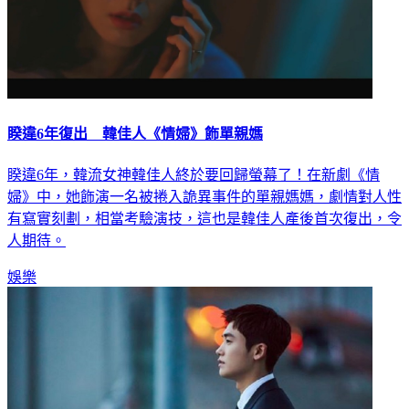
睽違6年復出 韓佳人《情婦》飾單親媽
睽違6年，韓流女神韓佳人終於要回歸螢幕了！在新劇《情
婦》中，她飾演一名被捲入詭異事件的單親媽媽，劇情對人性
有寫實刻劃，相當考驗演技，這也是韓佳人產後首次復出，令
人期待。
娛樂