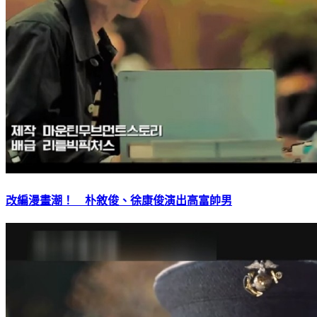
改編漫畫潮！ 朴敘俊、徐康俊演出高富帥男