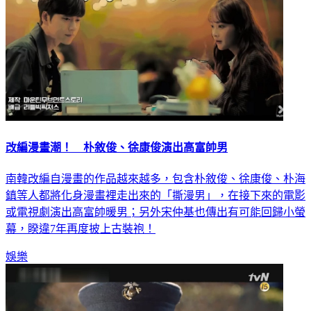
改編漫畫潮！ 朴敘俊、徐康俊演出高富帥男
南韓改編自漫畫的作品越來越多，包含朴敘俊、徐康俊、朴海
鎮等人都將化身漫畫裡走出來的「撕漫男」，在接下來的電影
或電視劇演出高富帥暖男；另外宋仲基也傳出有可能回歸小螢
幕，睽違7年再度披上古裝袍！
娛樂