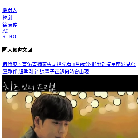
機器人
韓劇
徐康俊
AI
SUHO
◤人氣夯文◢
何潤東、曹佑寧獨家專訪搶先看
8月緣分排行榜 這星座遇見心
靈夥伴
超準測字!這輩子正緣何時會出現