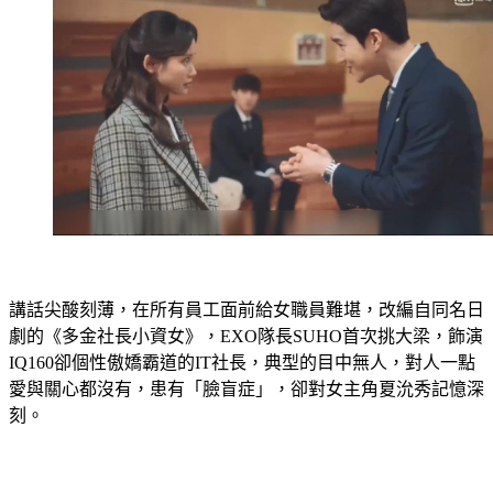
講話尖酸刻薄，在所有員工面前給女職員難堪，改編自同名日
劇的《多金社長小資女》，EXO隊長SUHO首次挑大梁，飾演
IQ160卻個性傲嬌霸道的IT社長，典型的目中無人，對人一點
愛與關心都沒有，患有「臉盲症」，卻對女主角夏沇秀記憶深
刻。