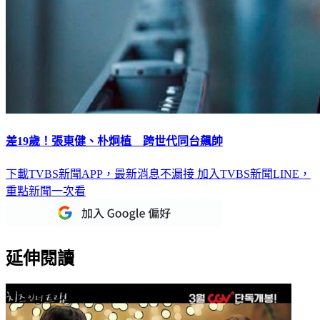
差19歲！張東健、朴炯植 跨世代同台飆帥
下載TVBS新聞APP，最新消息不漏接
加入TVBS新聞LINE，
重點新聞一次看
延伸閱讀