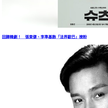
回歸韓劇！ 張東健、李準基飾「法界歐巴」撩粉