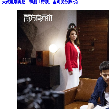
大叔風潮再起 韓劇「奇蹟」金明民分飾2角