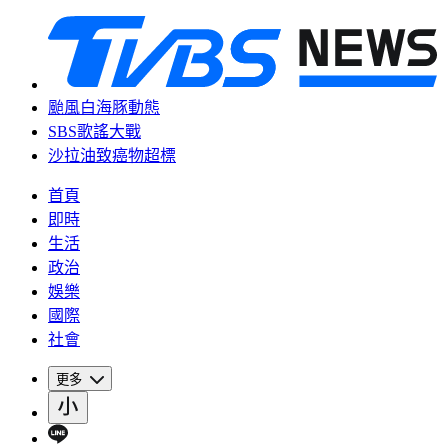
颱風白海豚動態
SBS歌謠大戰
沙拉油致癌物超標
首頁
即時
生活
政治
娛樂
國際
社會
更多