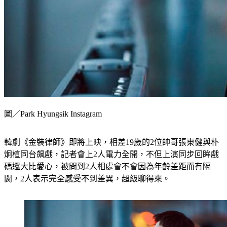
圖／Park Hyungsik Instagram
韓劇《金裝律師》即將上映，相差19歲的2位帥哥張東健與朴
炯植同台飆戲，記者會上2人電力全開，不但上演同步回眸戲
碼還大比愛心，被問到2人相處會不會因為年齡差距而有隔
閡，2人表示完全感受不到差異，超級聊得來。