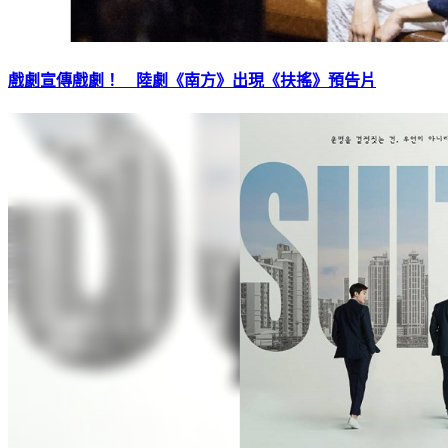
戲劇宣傳戲劇！ 陸劇《南方》出現《扶搖》預告片