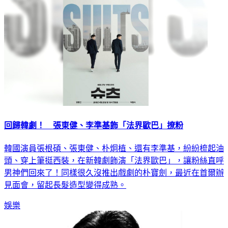
回歸韓劇！ 張東健、李準基飾「法界歐巴」撩粉
韓國演員張根碩、張東健、朴炯植、還有李準基，紛紛梳起油
頭、穿上筆挺西裝，在新韓劇飾演「法界歐巴」，讓粉絲直呼
男神們回來了！同樣很久沒推出戲劇的朴寶劍，最近在首爾辦
見面會，留起長髮造型變得成熟。
娛樂