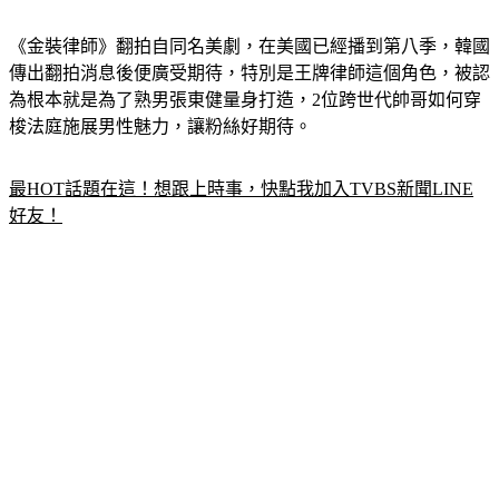
《金裝律師》翻拍自同名美劇，在美國已經播到第八季，韓國
傳出翻拍消息後便廣受期待，特別是王牌律師這個角色，被認
為根本就是為了熟男張東健量身打造，2位跨世代帥哥如何穿
梭法庭施展男性魅力，讓粉絲好期待。
最HOT話題在這！想跟上時事，快點我加入TVBS新聞LINE
好友！