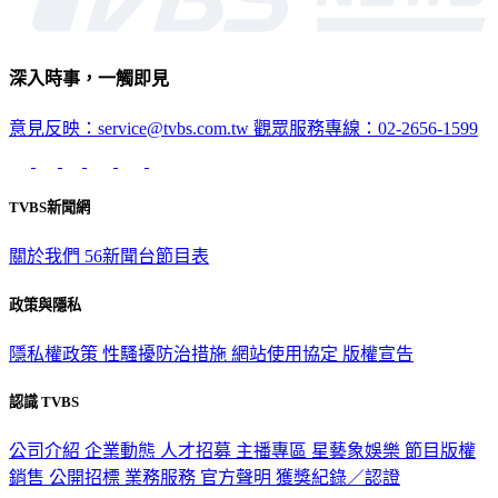
深入時事，一觸即見
意見反映：service@tvbs.com.tw
觀眾服務專線：02-2656-1599
TVBS新聞網
關於我們
56新聞台節目表
政策與隱私
隱私權政策
性騷擾防治措施
網站使用協定
版權宣告
認識 TVBS
公司介紹
企業動態
人才招募
主播專區
星藝象娛樂
節目版權
銷售
公開招標
業務服務
官方聲明
獲獎紀錄／認證