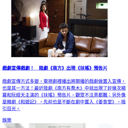
戲劇宣傳戲劇！ 陸劇《南方》出現《扶搖》預告片
戲劇宣傳方式多變，電視劇裡播出將開播的戲劇做置入宣傳，
也是其一方法！最近陸劇《南方有喬木》中就出現了好幾次楊
冪和阮經天主演的《扶搖》預告片，觀眾不注意都難；另外像
是韓劇《和遊記》，先前也是不斷在劇中置入《姜食堂》，吸
引目光。
娛樂