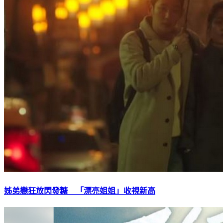
姊弟戀狂放閃發糖 「漂亮姐姐」收視新高