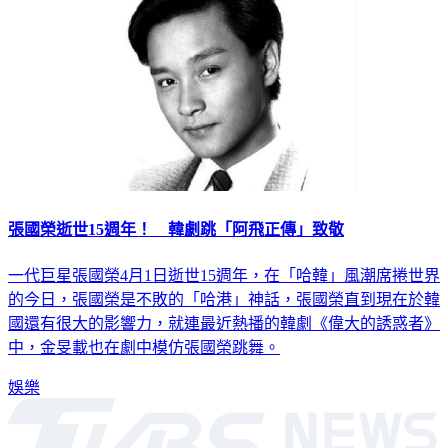
張國榮逝世15週年！ 韓劇跳「阿飛正傳」致敬
一代巨星張國榮4月1日逝世15週年，在「哈韓」風潮席捲世界
的今日，張國榮是不敗的「哈港」神話，張國榮直到現在於韓
國還有很大的影響力，就連最近熱播的韓劇《偉大的誘惑者》
中，金旻載也在劇中模仿張國榮跳舞。
娛樂