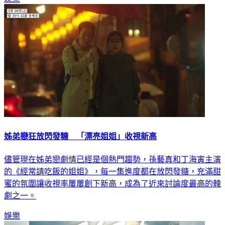
姊弟戀狂放閃發糖 「漂亮姐姐」收視新高
儘管現在姊弟戀劇情已經是個熱門趨勢，孫藝真和丁海寅主演
的《經常請吃飯的姐姐》，每一集進度都在放閃發糖，充滿甜
蜜的氛圍讓收視率屢屢創下新高，成為了近來討論度最高的韓
劇之一。
娛樂