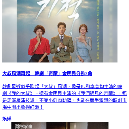
大叔風潮再起 韓劇「奇蹟」金明民分飾2角
韓劇最近似乎吹起「大叔」風潮，像是IU和李善均主演的韓
劇《我的大叔》、還有金明民主演的《我們遇見的奇蹟》，都
是走深層演技派，不靠小鮮肉助陣，也能在競爭激烈的韓劇市
場中開出收視紅盤！
娛樂