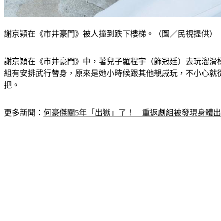
謝京穎在《市井豪門》被人撞到跌下樓梯。（圖／民視提供）
謝京穎在《市井豪門》中，著兒子羅程宇（飾冠廷）去玩溜滑
組有安排武行替身，原來是她小時候跟其他親戚玩，不小心就
把。
更多新聞：
何豪傑關5年「出獄」了！　重返劇組被發現身體