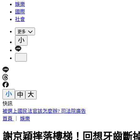
娛樂
國際
社會
更多
快訊
被選上國民法官該怎麼辦? 司法院廣告
首頁
｜
娛樂
謝京穎摔落樓梯！回想牙齒斷