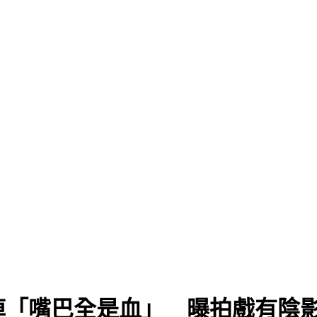
掉「嘴巴全是血」 曝拍戲有陰