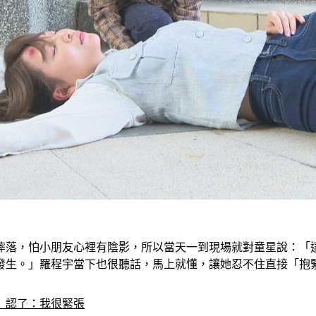
摔落，怕小朋友心裡有陰影，所以當天一到現場就對童星說：「
發生。」羅程宇當下也很聽話，馬上就懂，讓她忍不住直接「抱
　認了：我很緊張