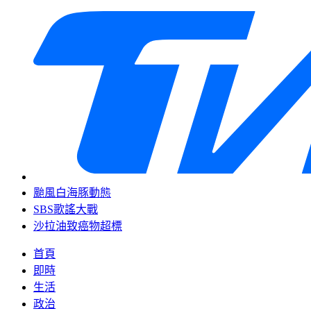
颱風白海豚動態
SBS歌謠大戰
沙拉油致癌物超標
首頁
即時
生活
政治