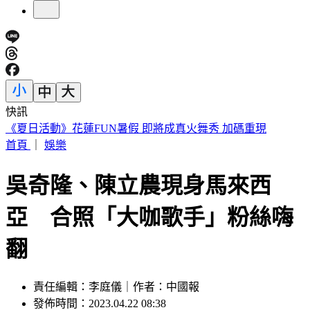
快訊
188萬《龍藏經》賣掉了！大戶不甩7折 店員爆「付現買原
價」
首頁
｜
娛樂
吳奇隆、陳立農現身馬來西
亞 合照「大咖歌手」粉絲嗨
翻
責任編輯：李庭儀｜作者：中國報