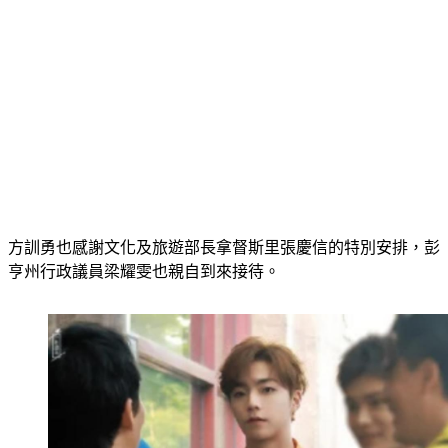
方訓勇也感謝文化及旅遊部長拿督斯里張慶信的特別安排，彭
亨州行政議員梁耀雯也親自到來接待。