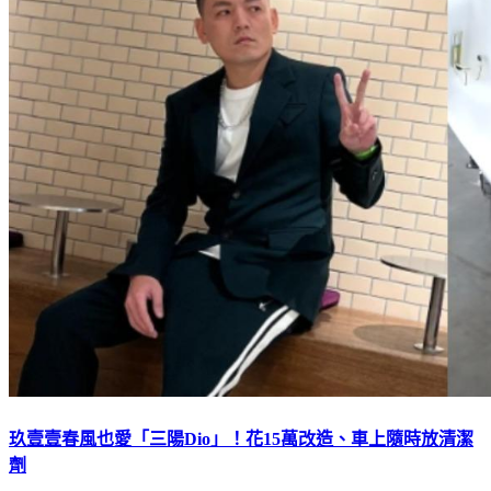
玖壹壹春風也愛「三陽Dio」！花15萬改造、車上隨時放清潔