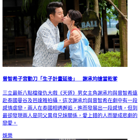
娛樂
曾智希子宮動刀「生子計畫延後」 謝承均搶當乾爹
三立最新八點檔復仇大戲《天道》男女主角謝承均與曾智希遠
赴泰國曼谷及芭達雅拍攝，這次謝承均與曾智希在劇中有一段
感情虐戀，兩人在泰國相遇邂逅，進而發展出一段感情，但到
最卻發現兩人是同父異母兄妹關係，愛上錯的人而變成悲劇的
戀愛。