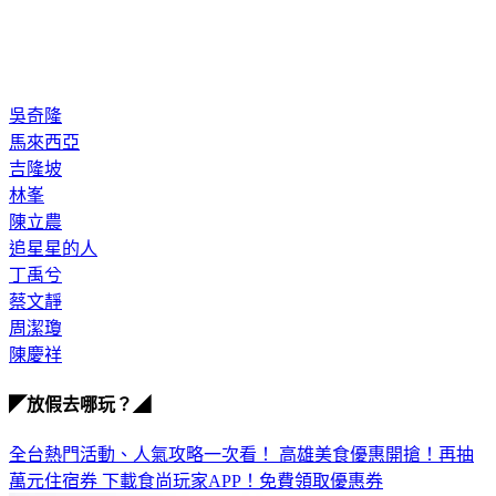
吳奇隆
馬來西亞
吉隆坡
林峯
陳立農
追星星的人
丁禹兮
蔡文靜
周潔瓊
陳慶祥
◤放假去哪玩？◢
全台熱門活動、人氣攻略一次看！
高雄美食優惠開搶！再抽