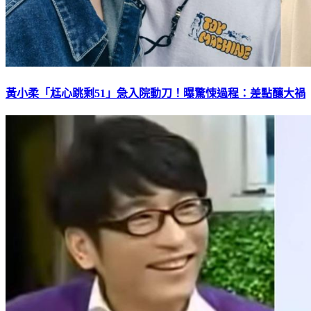
黃小柔「尪心跳剩51」急入院動刀！曝驚悚過程：差點釀大禍