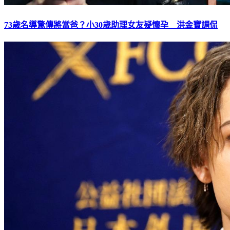
73歲名導驚傳將當爸？小30歲助理女友疑懷孕 洪金寶調侃