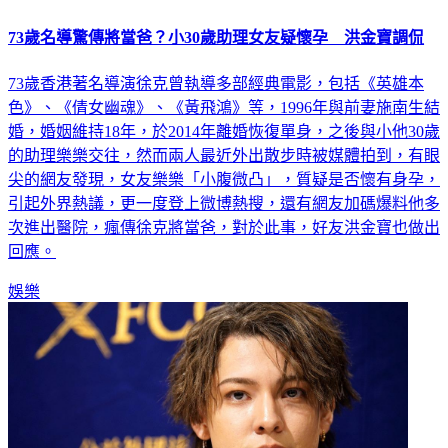
73歲名導驚傳將當爸？小30歲助理女友疑懷孕 洪金寶調侃
73歲香港著名導演徐克曾執導多部經典電影，包括《英雄本
色》、《倩女幽魂》、《黃飛鴻》等，1996年與前妻施南生結
婚，婚姻維持18年，於2014年離婚恢復單身，之後與小他30歲
的助理樂樂交往，然而兩人最近外出散步時被媒體拍到，有眼
尖的網友發現，女友樂樂「小腹微凸」，質疑是否懷有身孕，
引起外界熱議，更一度登上微博熱搜，還有網友加碼爆料他多
次進出醫院，瘋傳徐克將當爸，對於此事，好友洪金寶也做出
回應。
娛樂