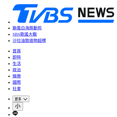
颱風白海豚動態
SBS歌謠大戰
沙拉油致癌物超標
首頁
即時
生活
政治
娛樂
國際
社會
更多