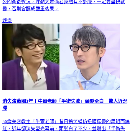
度慢到只剩51，幸好就醫後沒有大礙。昨（21）日她更新了老
公的術後近況，呼籲大眾倘若身體有不舒服，一定要盡快就
醫，否則會釀成嚴重後果。
娛樂
消失演藝圈3年！牛爾老師「手術失敗」頭髮全白 驚人近況
曝
56歲美容教主「牛爾老師」昔日搞笑模仿扭腰擺臀的舞蹈而爆