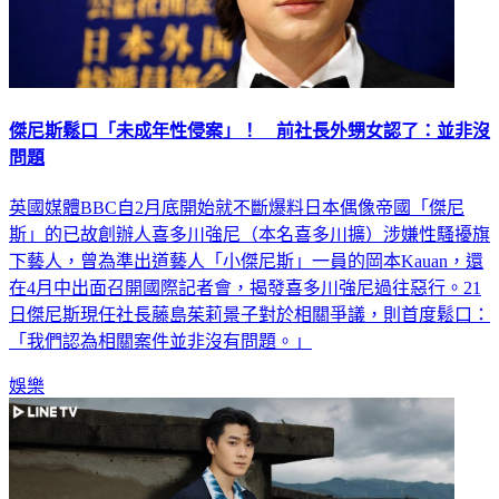
傑尼斯鬆口「未成年性侵案」！ 前社長外甥女認了：並非沒
問題
英國媒體BBC自2月底開始就不斷爆料日本偶像帝國「傑尼
斯」的已故創辦人喜多川強尼（本名喜多川擴）涉嫌性騷擾旗
下藝人，曾為準出道藝人「小傑尼斯」一員的岡本Kauan，還
在4月中出面召開國際記者會，揭發喜多川強尼過往惡行。21
日傑尼斯現任社長藤島茱莉景子對於相關爭議，則首度鬆口：
「我們認為相關案件並非沒有問題。」
娛樂