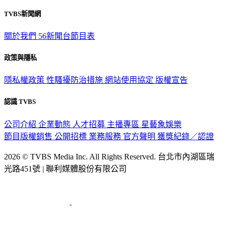
觀眾服務專線：02-2656-1599
TVBS新聞網
關於我們
56新聞台節目表
政策與隱私
隱私權政策
性騷擾防治措施
網站使用協定
版權宣告
認識 TVBS
公司介紹
企業動態
人才招募
主播專區
星藝象娛樂
節目版權銷售
公開招標
業務服務
官方聲明
獲獎紀錄／認證
2026 © TVBS Media Inc. All Rights Reserved. 台北市內湖區瑞
光路451號 | 聯利媒體股份有限公司