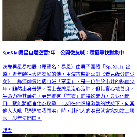
SpeXial男星自爆空窗2年 公開徵友喊：積極尋找對象中
26歲男星易柏辰（原藝名：易恩）由男子團體「SpeXial」出
道，近年轉往大陸發展的他，主演古裝輕喜劇《看見緣分的少
女》，飾演帥氣地痞山賊「甯嵐」，是一位生於市井的熱血少
年，雖然出身普通，看上去總是沒心沒肺，但其實心地善良，
生命力極其頑強，更是擁有「言靈」的特殊能力，只要他開
口，就能將語言化為攻擊，比如在他情緒激動的狀態下，向其
他人大吼「通通給我閉嘴」時，其他人的嘴巴就會宛如塗上膠
水一般無法開口。