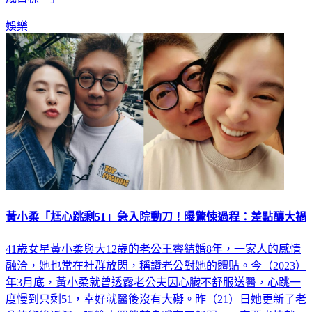
成目標。」
娛樂
黃小柔「尪心跳剩51」急入院動刀！曝驚悚過程：差點釀大禍
41歲女星黃小柔與大12歲的老公王睿結婚8年，一家人的感情
融洽，她也常在社群放閃，稱讚老公對她的體貼。今（2023）
年3月底，黃小柔就曾透露老公夫因心臟不舒服送醫，心跳一