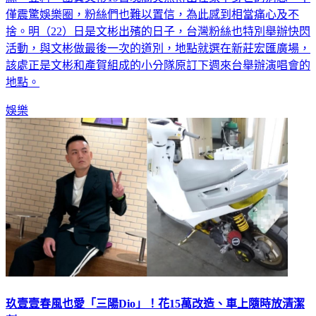
絲，豈料，團員文彬19日晚間突然傳出在家中身亡的消息，不
僅震驚娛樂圈，粉絲們也難以置信，為此感到相當痛心及不
捨。明（22）日是文彬出殯的日子，台灣粉絲也特別舉辦快閃
活動，與文彬做最後一次的道別，地點就選在新莊宏匯廣場，
該處正是文彬和產賀組成的小分隊原訂下週來台舉辦演唱會的
地點。
娛樂