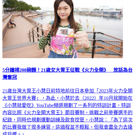
5分鐘掃208碗麵！21歲女大胃王征戰《火力全開》 放話為台
灣奪冠
21歲台灣大胃王小慧日前特地前往日本參加「2023年火力全開
大胃王世界大賽」，為此，小慧於去（2022）年10月就開始在
《小慧就愛吃》YouTube頻道規劃了一系列的特訓計畫，特訓
內容比照《火力全開大胃王》節目賽制，挑戰之前參賽選手的
紀錄，同時也規劃運動訓練及飲食控管，小慧說：「為了這次
的比賽我做了很多練習，這過程並不輕鬆，但我會盡全力去達