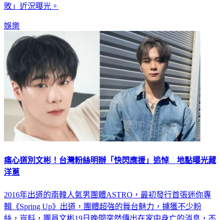
紅，近年卻消失螢光幕前，頭髮白了不少，並爆出「手術失
敗」近況曝光。
娛樂
痛心道別文彬！台灣粉絲明辦「快閃應援」追悼 地點曝光藏
洋蔥
2016年出道的南韓人氣男團體ASTRO，最初發行首張迷你專
輯《Spring Up》出道，團體超強的舞台魅力，擄獲不少粉