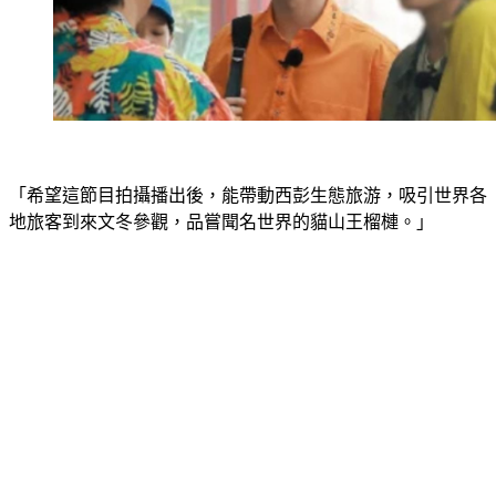
「希望這節目拍攝播出後，能帶動西彭生態旅游，吸引世界各
地旅客到來文冬參觀，品嘗聞名世界的貓山王榴槤。」