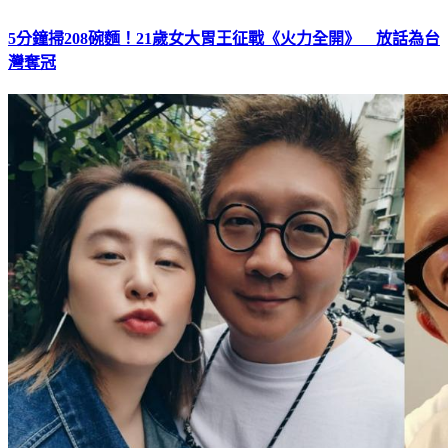
5分鐘掃208碗麵！21歲女大胃王征戰《火力全開》 放話為台
灣奪冠