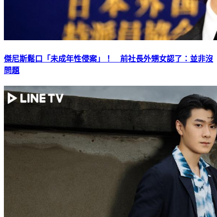
傑尼斯鬆口「未成年性侵案」！ 前社長外甥女認了：並非沒
問題