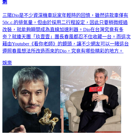
玖壹壹春風也愛「三陽Dio」！花15萬改造、車上隨時放清潔
劑
三陽Dio是不少資深機車玩家年輕時的回憶，雖然這款車僅有
50c.c.的排氣量，但由於採用二行程設定，因此只要稍微經過
改裝，就能夠瞬間成為直線加速利器。Dio在台灣究竟有多
夯？就連天團「玖壹壹」團長春風都忍不住收藏一台。而這次
藉由Youtuber《看你老師》的鏡頭，讓不少網友可以一睹這台
遵照春風想法所改造而來的Dio，究竟有哪些精彩的地方。
娛樂