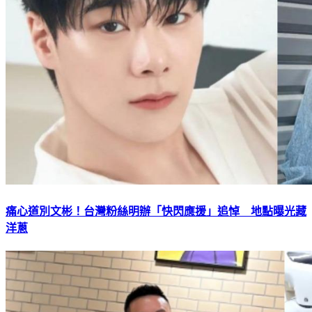
痛心道別文彬！台灣粉絲明辦「快閃應援」追悼 地點曝光藏
洋蔥