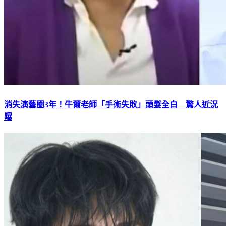
消失演藝圈3年！牛爾老師「手術失敗」頭髮全白 驚人近況
曝