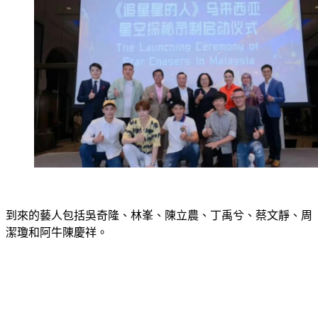
到來的藝人包括吳奇隆、林峯、陳立農、丁禹兮、蔡文靜、周
潔瓊和阿牛陳慶祥。