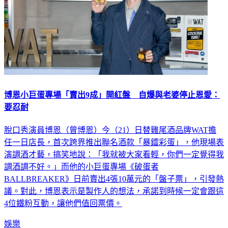
博恩小巨蛋專場「賣出9成」開紅盤 自爆與老婆停止恩愛：
要忍耐
脫口秀演員博恩（曾博恩）今（21）日替雞尾酒品牌WAT擔
任一日店長，首次跨界推出聯名酒款「暴鐳彩蛋」，他現場表
演調酒才藝，搞笑地說：「我就被大家看輕，你們一定覺得我
調酒調不好。」而他的小巨蛋專場《破蛋者
BALLBREAKER》日前賣出4張10萬元的「盤子票」，引發熱
議。對此，博恩表示是製作人的想法，承諾到時候一定會跟這
4位鐵粉互動，讓他們值回票價。
娛樂