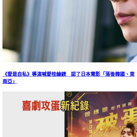
《愛是自私》導演喊愛桂綸鎂 認了日本電影「落後韓國、東
南亞」