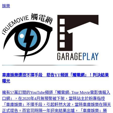
娛樂
車庫娛樂遭控不擇手段 怒告YT頻道「觸電網」！判決結果
曝光
擁有57萬訂閱的YouTube頻道「觸電網- True Movie電影情報入
口網」，在2020年4月無預警被下架，當時站主於粉專指控
「車庫娛樂」不擇手段，引起軒然大波，當時車庫娛樂在隔天
正式提告。而官司時隔一年迎來結果出爐，「車庫娛樂」勝