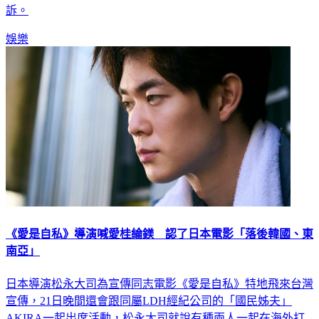
訴。
娛樂
《愛是自私》導演喊愛桂綸鎂 認了日本電影「落後韓國、東
南亞」
日本導演松永大司為宣傳同志電影《愛是自私》特地飛來台灣
宣傳，21日晚間還會跟同屬LDH經紀公司的「國民姊夫」
AKIRA一起出席活動，松永大司就說有種兩人一起在海外打