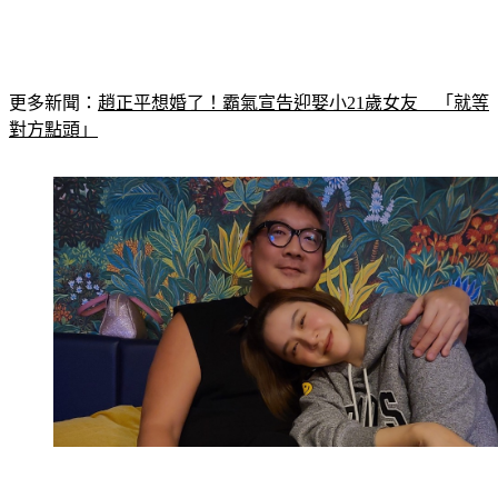
更多新聞：
趙正平想婚了！霸氣宣告迎娶小21歲女友　「就等
對方點頭」