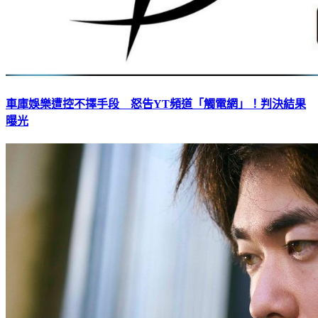
車庫娛樂遭控不擇手段 怒告YT頻道「觸電網」！判決結果
曝光