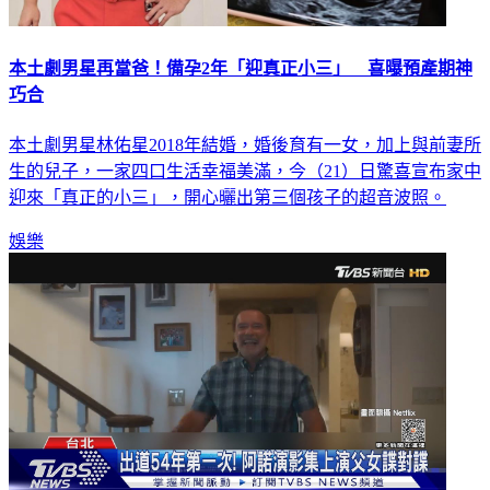
本土劇男星再當爸！備孕2年「迎真正小三」 喜曝預產期神
巧合
本土劇男星林佑星2018年結婚，婚後育有一女，加上與前妻所
生的兒子，一家四口生活幸福美滿，今（21）日驚喜宣布家中
迎來「真正的小三」，開心曬出第三個孩子的超音波照。
娛樂