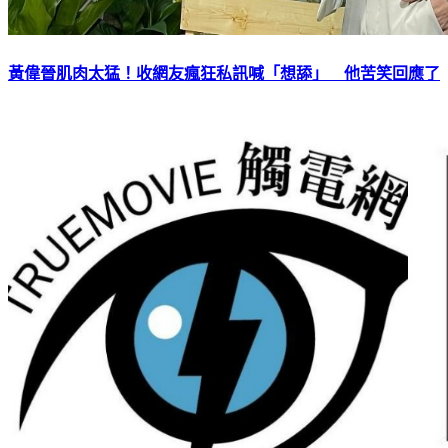
黃偉晉肌肉太猛！收網友瘋狂私訊喊「想舔」 他苦笑回應了