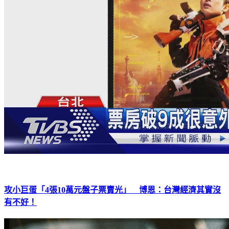
攻小巨蛋「4張10萬元盤子票賣光」 博恩：台灣經濟其實沒
有不好！