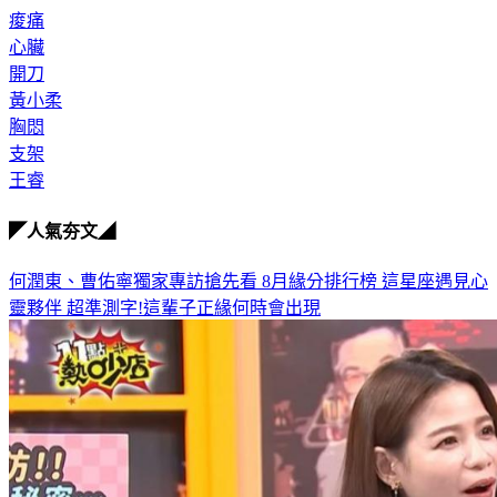
痠痛
心臟
開刀
黃小柔
胸悶
支架
王睿
◤人氣夯文◢
何潤東、曹佑寧獨家專訪搶先看
8月緣分排行榜 這星座遇見心
靈夥伴
超準測字!這輩子正緣何時會出現