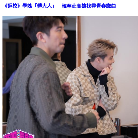
《返校》學姊「轉大人」 韓寧赴高雄找尋青春戀曲