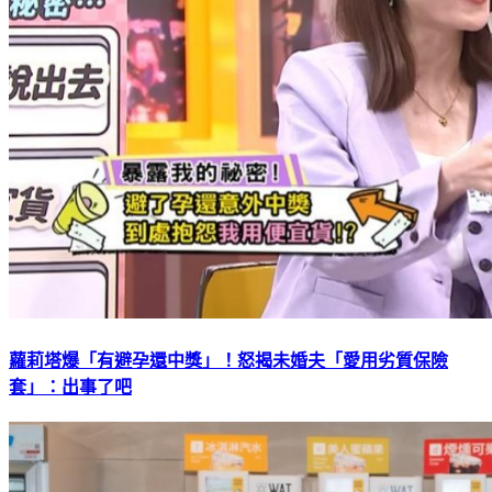
蘿莉塔爆「有避孕還中獎」！怒揭未婚夫「愛用劣質保險
套」：出事了吧