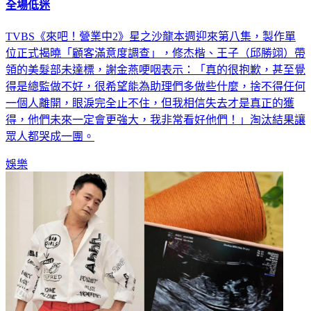
全場低迷
TVBS《來吧！營業中2》星之沙龍本週迎來第八集，製作單
位正式揭曉「顧客滿意度調查」，修杰楷、王子（邱勝翊）帶
領的美髮部未達標，謝金燕哽咽表示：「真的很抱歉，甚至覺
得是總監做不好，很希望能為助理們多做些什麼，捨不得任何
一個人離開，眼淚完全止不住，但我相信失去才是真正的獲
得，他們未來一定會更強大，我非常看好他們！」淘汰結果讓
眾人都哭成一團。
娛樂