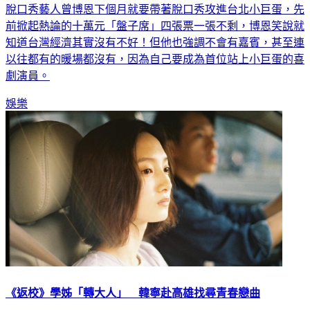
脫口秀藝人曾博恩下個月就要帶著脫口秀攻進台北小巨蛋，先
前掀起熱論的十萬元「盤子席」四張票一張不剩，博恩笑說就
知道台灣經濟其實沒有不好！但他也強調不會有嘉賓，甚至連
以往都有的暖場都沒有，因為自己要成為首位站上小巨蛋的喜
劇演員。
娛樂
《返校》學姊「轉大人」 韓寧赴高雄找尋青春戀曲