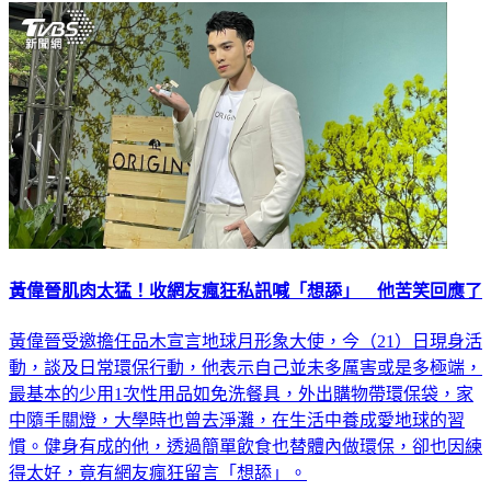
黃偉晉肌肉太猛！收網友瘋狂私訊喊「想舔」 他苦笑回應了
黃偉晉受邀擔任品木宣言地球月形象大使，今（21）日現身活
動，談及日常環保行動，他表示自己並未多厲害或是多極端，
最基本的少用1次性用品如免洗餐具，外出購物帶環保袋，家
中隨手關燈，大學時也曾去淨灘，在生活中養成愛地球的習
慣。健身有成的他，透過簡單飲食也替體內做環保，卻也因練
得太好，竟有網友瘋狂留言「想舔」。