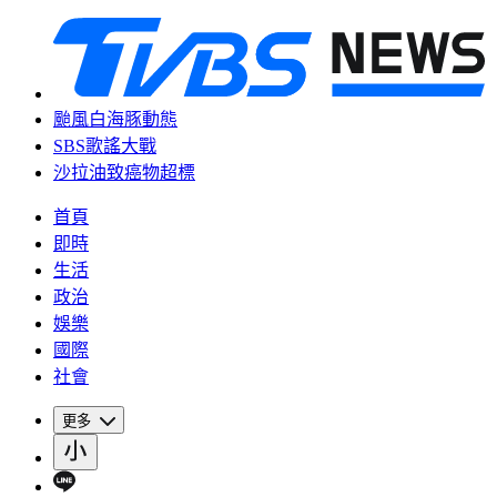
颱風白海豚動態
SBS歌謠大戰
沙拉油致癌物超標
首頁
即時
生活
政治
娛樂
國際
社會
更多