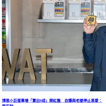
博恩小巨蛋專場「賣出9成」開紅盤 自爆與老婆停止恩愛：