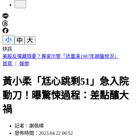
快訊
7縣市高溫飆36度！白海豚逼近風雨增 週末雨彈最猛
首頁
｜
娛樂
黃小柔「尪心跳剩51」急入院
動刀！曝驚悚過程：差點釀大
禍
記者：謝佩樺
發佈時間：2023.04.22 06:52