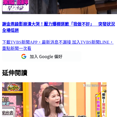
謝金燕錄影崩潰大哭！壓力爆棚道歉「我做不好」 突發狀況
全場低迷
下載TVBS新聞APP，最新消息不漏接
加入TVBS新聞LINE，
重點新聞一次看
延伸閱讀