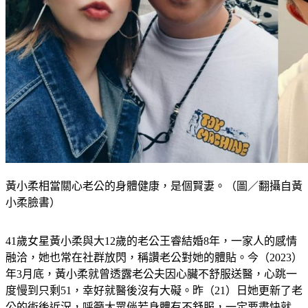
黃小柔相當關心老公的身體健康，是個賢妻。（圖／翻攝自黃
小柔臉書）
41歲女星黃小柔與大12歲的老公王睿結婚8年，一家人的感情
融洽，她也常在社群放閃，稱讚老公對她的體貼。今（2023）
年3月底，黃小柔就曾透露老公夫因心臟不舒服送醫，心跳一
度慢到只剩51，幸好就醫後沒有大礙。昨（21）日她更新了老
公的術後近況，呼籲大眾倘若身體有不舒服，一定要盡快就