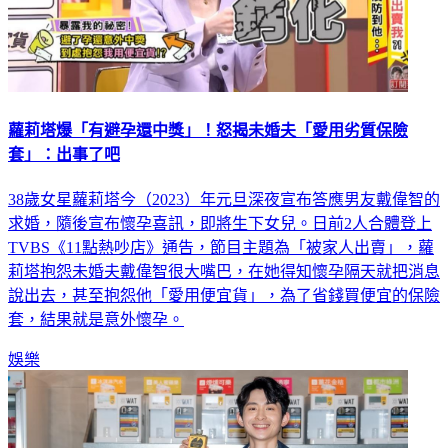
蘿莉塔爆「有避孕還中獎」！怒揭未婚夫「愛用劣質保險
套」：出事了吧
38歲女星蘿莉塔今（2023）年元旦深夜宣布答應男友戴偉智的
求婚，隨後宣布懷孕喜訊，即將生下女兒。日前2人合體登上
TVBS《11點熱吵店》通告，節目主題為「被家人出賣」，蘿
莉塔抱怨未婚夫戴偉智很大嘴巴，在她得知懷孕隔天就把消息
說出去，甚至抱怨他「愛用便宜貨」，為了省錢買便宜的保險
套，結果就是意外懷孕。
娛樂