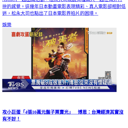
拚的感覺。這幾年日本動畫電影表現精彩、真人電影卻相對低
迷，松永大司也點出了日本電影界拍片的困境。
娛樂
攻小巨蛋「4張10萬元盤子票賣光」 博恩：台灣經濟其實沒
有不好！