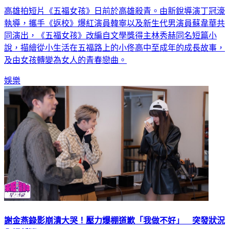
高雄拍短片《五福女孩》日前於高雄殺青。由新銳導演丁冠濠
執導，攜手《返校》爆紅演員韓寧以及新生代男演員蘇韋華共
同演出，《五福女孩》改編自文學獎得主林秀赫同名短篇小
說，描繪從小生活在五福路上的小佟高中至成年的成長故事，
及由女孩轉變為女人的青春戀曲。
娛樂
謝金燕錄影崩潰大哭！壓力爆棚道歉「我做不好」 突發狀況