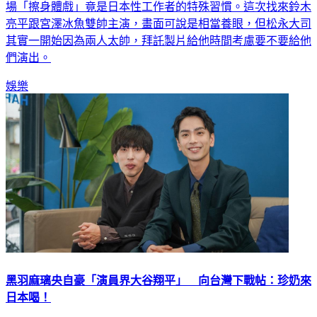
場「擦身體戲」竟是日本性工作者的特殊習慣。這次找來鈴木
亮平跟宮澤冰魚雙帥主演，畫面可說是相當養眼，但松永大司
其實一開始因為兩人太帥，拜託製片給他時間考慮要不要給他
們演出。
娛樂
黑羽麻璃央自豪「演員界大谷翔平」 向台灣下戰帖：珍奶來
日本喝！