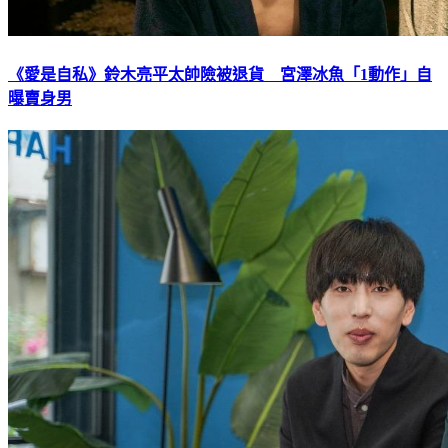
《愛是自私》鈴木亮平太帥險被退貨 宮澤冰魚「1動作」自
曝賣身男