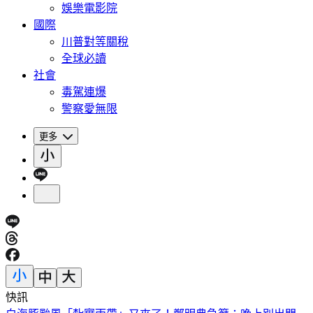
娛樂電影院
國際
川普對等關稅
全球必讀
社會
毒駕連爆
警察愛無限
更多
快訊