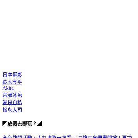
日本電影
鈴木亮平
Akira
宮澤冰魚
愛是自私
松永大司
◤放假去哪玩？◢
全台熱門活動、人氣攻略一次看！
高雄美食優惠開搶！再抽