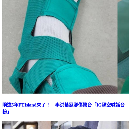
睽違5年FTIsland來了！ 李洪基忍腳傷撲台「IG隔空喊話台
粉」