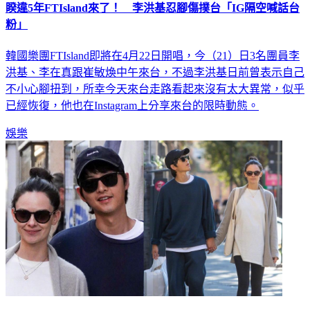
睽違5年FTIsland來了！ 李洪基忍腳傷撲台「IG隔空喊話台
粉」
韓國樂團FTIsland即將在4月22日開唱，今（21）日3名團員李
洪基、李在真跟崔敏煥中午來台，不過李洪基日前曾表示自己
不小心腳扭到，所幸今天來台走路看起來沒有太大異常，似乎
已經恢復，他也在Instagram上分享來台的限時動態。
娛樂