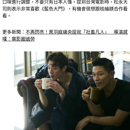
口味進行調整，不要只有日本人懂。提到台灣電影時，松永大
司則表示非常喜歡《藍色大門》，有機會很想跟桂綸鎂合作看
看。
更多新聞：
不再閃亮！黑羽麻璃央屈就「社畜凡人」　導演感
嘆：電影圈過勞