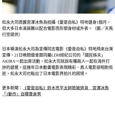
松永大司透露宮澤冰魚為拍攝《愛是自私》特地健身1個月，
但大多日本演員難以配合電影而形塑身材或外表。（圖／天馬
行空提供）
日本導演松永大司為宣傳同志電影《愛是自私》特地飛來台灣
宣傳，21日晚間還會跟同屬LDH經紀公司的「國民姊夫」
AKIRA一起出席活動，松永大司就說有種兩人一起在海外打
拚的感覺。這幾年日本動畫電影表現精彩、真人電影卻相對低
迷，松永大司也點出了日本電影界拍片的困境。
更多新聞：
《愛是自私》鈴木亮平太帥險被退貨　宮澤冰魚
「1動作」自曝賣身男