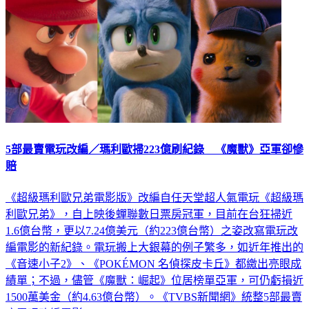
5部最賣電玩改編／瑪利歐掃223億刷紀錄 《魔獸》亞軍卻慘
賠
《超級瑪利歐兄弟電影版》改編自任天堂超人氣電玩《超級瑪
利歐兄弟》，自上映後蟬聯數日票房冠軍，目前在台狂掃近
1.6億台幣，更以7.24億美元（約223億台幣）之姿改寫電玩改
編電影的新紀錄。電玩搬上大銀幕的例子繁多，如近年推出的
《音速小子2》、《POKÉMON 名偵探皮卡丘》都繳出亮眼成
績單；不過，儘管《魔獸：崛起》位居榜單亞軍，可仍虧損近
1500萬美金（約4.63億台幣）。《TVBS新聞網》統整5部最賣