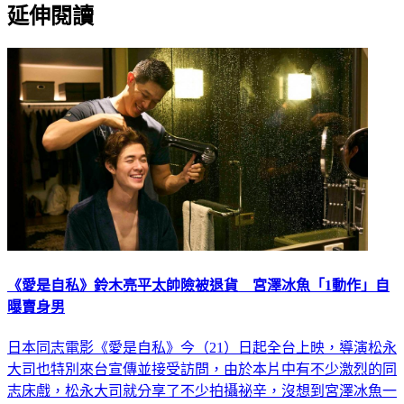
延伸閱讀
《愛是自私》鈴木亮平太帥險被退貨 宮澤冰魚「1動作」自
曝賣身男
日本同志電影《愛是自私》今（21）日起全台上映，導演松永
大司也特別來台宣傳並接受訪問，由於本片中有不少激烈的同
志床戲，松永大司就分享了不少拍攝祕辛，沒想到宮澤冰魚一