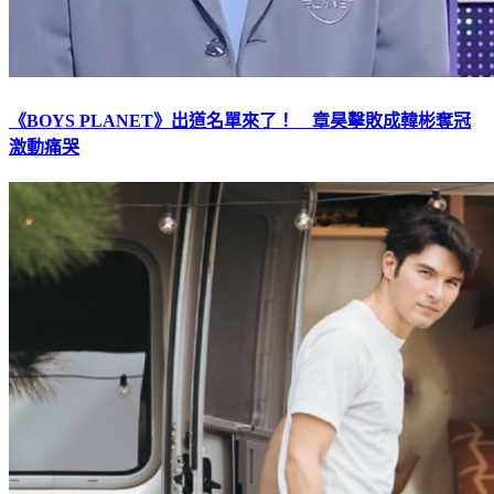
《BOYS PLANET》出道名單來了！ 章昊擊敗成韓彬奪冠
激動痛哭