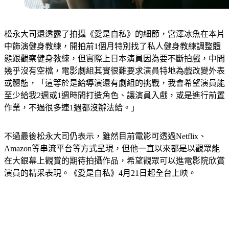
松永大司還透露了拍攝《愛是自私》的細節，宮澤冰魚在本片
中飾演健身教練，開拍前1個月特別找了私人健身教練調整體
態跟觀察健身教練，但實際上日本演員因為要不斷拍戲，中間
幾乎沒有空檔，電影劇組其實很難要求演員特地為戲改變外表
或體態，「這等於是給導演還有劇組的挑戰，我會希望演員能
至少給我2週或1週時間打造角色、讓演員入戲，或是進行前置
作業，不過很多連1週都沒辦法給。」
不過最後松永大司仍表示，雖然目前電影可透過Netflix、
Amazon等串流平台等方式呈現，但他一直以來都是以觀眾能
在大銀幕上觀賞的期待拍攝作品，希望觀眾可以進電影院欣賞
演員的精采表現。《愛是自私》4月21日起全台上映。