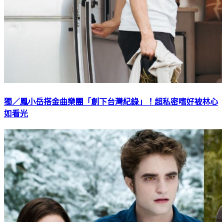
獨／鳳小岳搭金曲樂團「創下台灣紀錄」！超私密嗜好被林心
如看光