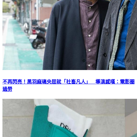
不再閃亮！黑羽麻璃央屈就「社畜凡人」 導演感嘆：電影圈
過勞