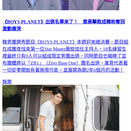
《BOYS PLANET》出道名單來了！ 章昊擊敗成韓彬奪冠
激動痛哭
韓男團選秀節目《BOYS PLANET》本週迎來總決賽，節目組
在成團夜找來第一位Star Master黃旼炫任主持人。18名練習生
裡最終只有9人可以組成限定男團出道，同時節目也揭曉了宣
布團體將以「ZB1」（Zero Base One）團名出道，寓意代表著
一切從零開始有著無限可能，並展開為期2年6個月的活動！
娛樂