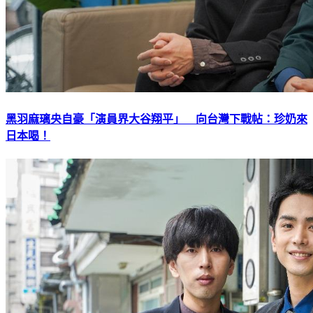
黑羽麻璃央自豪「演員界大谷翔平」 向台灣下戰帖：珍奶來
日本喝！