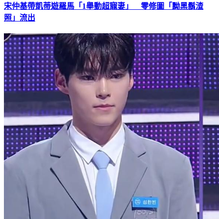
宋仲基帶凱蒂遊羅馬「1舉動超寵妻」 零修圖「黝黑鬍渣
照」流出