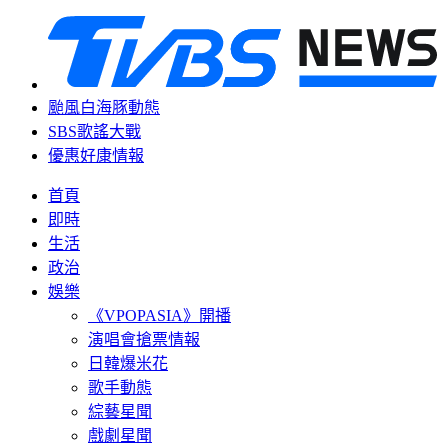
颱風白海豚動態
SBS歌謠大戰
優惠好康情報
首頁
即時
生活
政治
娛樂
《VPOPASIA》開播
演唱會搶票情報
日韓爆米花
歌手動態
綜藝星聞
戲劇星聞