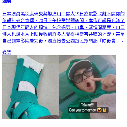
過勞
日本演員黑羽麻璃央與導演山口健人19日為電影《離不開你的
依賴》來台宣傳，20日下午接受媒體訪問，本作可說是充滿了
日本現代年輕人的煩惱，包含過勞、自卑、感情問題等，山口
健人也說本片上映後收到許多人覺得相當有共鳴的迴響，甚至
自己到電影院看完後，還直接去公園跟民眾開起「映後會」。
娛樂