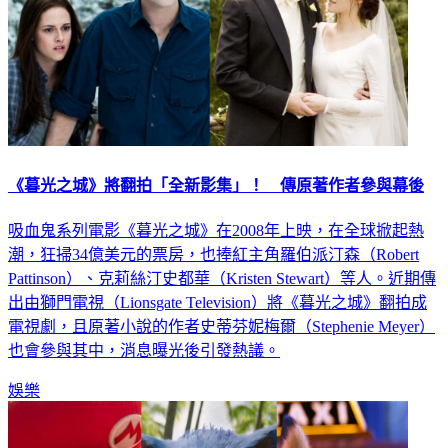
《暮光之城》將翻拍「全新影集」！ 傳原著作者參與幕後
吸血鬼系列電影《暮光之城》在2008年上映，在全球掀起熱
潮，狂掃34億美元的票房，也捧紅主角羅伯派汀森（Robert
Pattinson）、克莉絲汀史都華（Kristen Stewart）等人。近期傳
出由獅門電視（Lionsgate Television）將《暮光之城》翻拍成
電視劇，且原著小說的作者史蒂芬妮梅爾（Stephenie Meyer）
也會參與其中，消息曝光後引發熱議。
娛樂