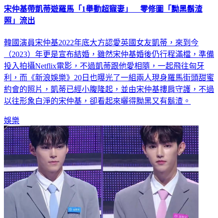
宋仲基帶凱蒂遊羅馬「1舉動超寵妻」 零修圖「黝黑鬍渣
照」流出
韓國演員宋仲基2022年底大方認愛英國女友凱蒂，來到今
（2023）年更是宣布結婚，雖然宋仲基婚後仍行程滿檔，準備
投入拍攝Netflix電影，不過凱蒂跟他愛相隨，一起飛往匈牙
利，而《新浪娛樂》20日也曝光了一組兩人現身羅馬街頭甜蜜
約會的照片，凱蒂已經小腹隆起，並由宋仲基摟肩守護，不過
以往形象白淨的宋仲基，卻看起來曬得黝黑又有鬍渣。
娛樂