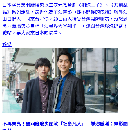
日本演員黑羽麻璃央以二次元舞台劇《網球王子》、《刀劍亂
舞》系列走紅，最近他為主演電影《離不開你的依賴》與導演
山口健人一同來台宣傳，20日兩人接受台灣媒體聯訪，沒想到
黑羽麻璃央竟自稱「演員界大谷翔平」，還跟台灣珍珠奶茶下
戰帖，要大家來日本喝喝看。
娛樂
不再閃亮！黑羽麻璃央屈就「社畜凡人」 導演感嘆：電影圈