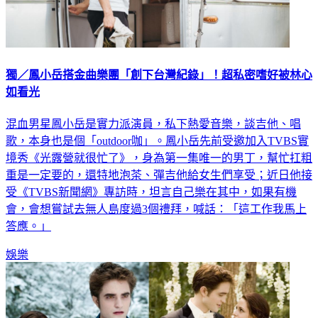
獨／鳳小岳搭金曲樂團「創下台灣紀錄」！超私密嗜好被林心
如看光
混血男星鳳小岳是實力派演員，私下熱愛音樂，談吉他、唱
歌，本身也是個「outdoor咖」。鳳小岳先前受邀加入TVBS實
境秀《光露營就很忙了》，身為第一集唯一的男丁，幫忙扛粗
重是一定要的，還特地泡茶、彈吉他給女生們享受；近日他接
受《TVBS新聞網》專訪時，坦言自己樂在其中，如果有機
會，會想嘗試去無人島度過3個禮拜，喊話：「這工作我馬上
答應。」
娛樂