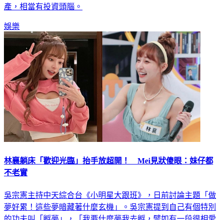
娛樂
林襄躺床「歡迎光臨」抬手放超開！ Mei見狀傻眼：妹仔都
不老實
吳宗憲主持中天綜合台《小明星大跟班》，日前討論主題「做
夢好累！這些夢暗藏著什麼玄機」。吳宗憲提到自己有個特別
的功夫叫「孵夢」，「我要什麼夢我去孵，譬如有一段很相愛
的愛情沒辦法分開，我竟然在夢裡跟她分開，結果她跟我做了