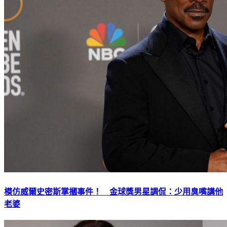
模仿威爾史密斯掌摑事件！ 金球獎男星調侃：少用臭嘴講他
老婆