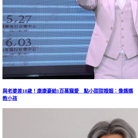
與老婆差18歲！康康豪給1百萬寵愛 點小甜甜婚姻：像媽媽
教小孩