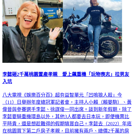
李懿砸2千萬桃園置產孝親 愛上飆重機「玩物喪志」拉男友
入坑
八大電視《娛樂百分百》超夯益智單元「凹嗚狼人殺」今
（11）日舉辦年度總冠軍記者會，主持人小賴（賴晏駒）、黃
偉晉與參賽選手李懿、徐謀俊一同出席。談到新年假期，除了
李懿要騎重機環島以外，其他3人都要去日本玩，即便機票比
平時貴，還是想趁難得的假期犒賞自己。李懿去（2022）年底
在桃園買下第二戶房子孝親，目前擁有兩戶、總價2千萬的房
產，相當有投資頭腦。