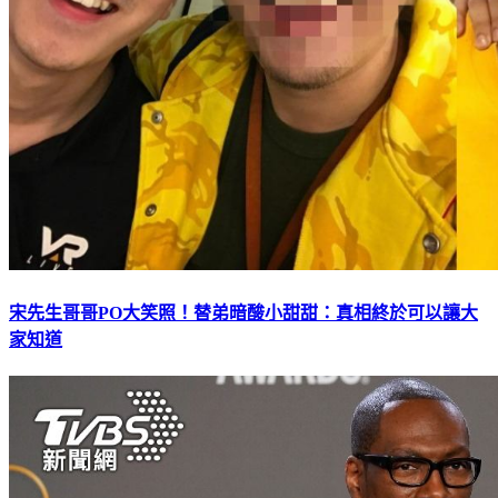
宋先生哥哥PO大笑照！替弟暗酸小甜甜：真相終於可以讓大
家知道