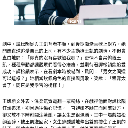
劇中，譚松韻從與王凱互看不順，到後期漸漸喜歡上對方，她
開始直球追愛自己的上司，有不少主動撩王凱的劇情，不但會
直白地問：「你真的沒有喜歡過我嗎？」更情不自禁偷親王
凱，種種舉動都讓觀眾們看得心癢癢，並期待著譚松韻能追愛
成功。譚松韻表示，在看劇本時被嚇到，驚問：「男女之間還
可以這樣？」她相當欽佩角色的直接與勇敢，笑說：「程霄太
會了，簡直是我學習的榜樣！」
王凱斯文外表、溫柔氣質電翻一眾粉絲，在戲裡他面對譚松韻
狂熱追求，卻因過往傷心記憶，一直避嫌不願正面回應對方，
卻又放不下時刻關注著她，讓女生是很混淆。其中一場戲譚松
韻酒醉，被王凱送回家，女生醉醺醺地伸出雙臂摟住了王凱的
脖子，問他來做什麼？「又來關心我，然後再繼續拒絕我