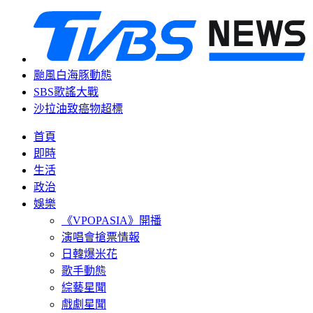
颱風白海豚動態
SBS歌謠大戰
沙拉油致癌物超標
首頁
即時
生活
政治
娛樂
《VPOPASIA》開播
演唱會搶票情報
日韓爆米花
歌手動態
綜藝星聞
戲劇星聞