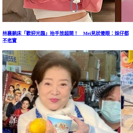
林襄躺床「歡迎光臨」抬手放超開！ Mei見狀傻眼：妹仔都
不老實