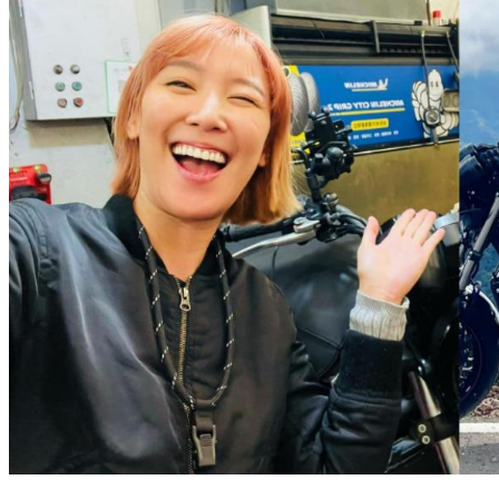
李懿砸2千萬桃園置產孝親 愛上飆重機「玩物喪志」拉男友