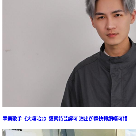
學霸歌手《大嘻哈2》獲蔡詩芸認可 演出卻遭快轉網嘆可惜