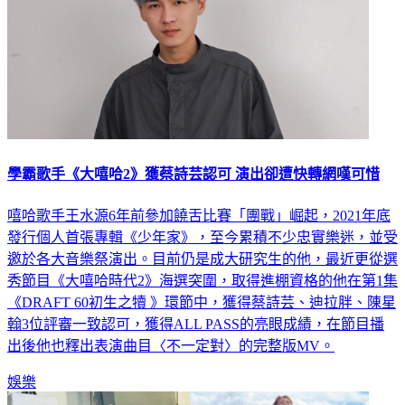
學霸歌手《大嘻哈2》獲蔡詩芸認可 演出卻遭快轉網嘆可惜
嘻哈歌手王水源6年前參加饒舌比賽「團戰」崛起，2021年底
發行個人首張專輯《少年家》，至今累積不少忠實樂迷，並受
邀於各大音樂祭演出。目前仍是成大研究生的他，最近更從選
秀節目《大嘻哈時代2》海選突圍，取得進棚資格的他在第1集
《DRAFT 60初生之犢 》環節中，獲得蔡詩芸、迪拉胖、陳星
翰3位評審一致認可，獲得ALL PASS的亮眼成績，在節目播
出後他也釋出表演曲目〈不一定對〉的完整版MV。
娛樂