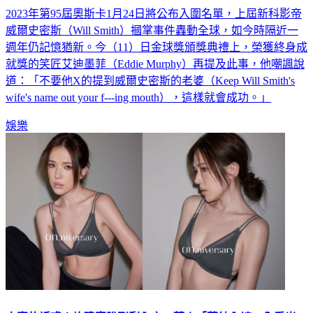
威爾史密斯（Will Smith）摑掌事件轟動全球，如今時隔近一
週年仍記憶猶新。今（11）日金球獎頒獎典禮上，榮獲終身成
就獎的笑匠艾迪墨菲（Eddie Murphy）再提及此事，他嘲諷說
道：「不要他X的提到威爾史密斯的老婆（Keep Will Smith's
wife's name out your f---ing mouth），這樣就會成功。」
娛樂
人妻的誘惑！許瑋甯脫到剩內衣 惹火「薄紗內褲」全看光