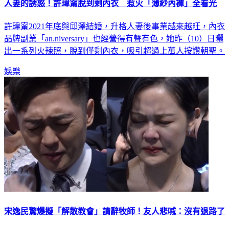
許瑋甯2021年底與邱澤結婚，升格人妻後事業越來越旺，內衣
品牌副業「an.niversary」也經營得有聲有色，她昨（10）日曬
出一系列火辣照，脫到僅剩內衣，吸引超過上萬人按讚朝聖。
娛樂
宋逸民驚爆擬「解散教會」請辭牧師！友人悲喊：沒有退路了
宋逸民今（11）日發出4千字長文，指控小甜甜說謊，氣吼