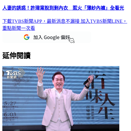
人妻的誘惑！許瑋甯脫到剩內衣 惹火「薄紗內褲」全看光
下載TVBS新聞APP，最新消息不漏接
加入TVBS新聞LINE，
重點新聞一次看
延伸閱讀