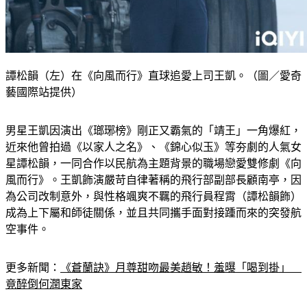
譚松韻（左）在《向風而行》直球追愛上司王凱。（圖／愛奇
藝國際站提供）
男星王凱因演出《瑯琊榜》剛正又霸氣的「靖王」一角爆紅，
近來他曾拍過《以家人之名》、《錦心似玉》等夯劇的人氣女
星譚松韻，一同合作以民航為主題背景的職場戀愛雙修劇《向
風而行》。王凱飾演嚴苛自律著稱的飛行部副部長顧南亭，因
為公司改制意外，與性格颯爽不羈的飛行員程霄（譚松韻飾）
成為上下屬和師徒關係，並且共同攜手面對接踵而來的突發航
空事件。
更多新聞：
《蒼蘭訣》月尊甜吻最美趙敏！羞曝「喝到掛」　
竟醉倒何潤東家