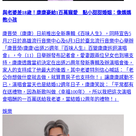
與老婆差18歲！康康豪給1百萬寵愛 點小甜甜婚姻：像媽媽
教小孩
康晋榮（康康）日前推出全新專輯《百味人生》，同時宣告5
月27日於高雄流行音樂中心及6月3日於臺北流行音樂中心舉辦
「康晋榮(康康)出道25週年『百味人生』百變康康巡迴演唱
會」，今（11）日舉辦發布記者會，愛妻跟兩位兒女也到場支
持，康康透露當初決定在出道25周年發新專輯及辦演唱會後，
家人的支持成了他最大的後盾，其中老婆特別信心喊話：「老
公你想做什麼就去做，就算賣房子也支持你！」讓康康感動不
已，演唱會當天也是結婚12週年日子，康康笑說：「平常都有
在送禮物，因為新歌叫做〈幸福100年〉，所以我把這次演唱
會唱酬的一百萬送給我老婆，當結婚12周年的禮物！」
娛樂