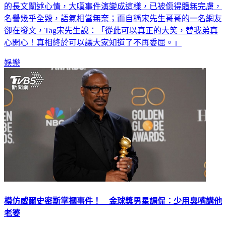
名譽幾乎全毀，語氣相當無奈；而自稱宋先生哥哥的一名網友
卻在發文，Tag宋先生說：「從此可以真正的大笑，替我弟真
心開心！真相終於可以讓大家知道了不再委屈。」
娛樂
模仿威爾史密斯掌摑事件！ 金球獎男星調侃：少用臭嘴講他
老婆
2023年第95屆奧斯卡1月24日將公布入圍名單，上屆新科影帝