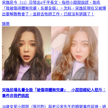
「我被傷得體無完膚，名譽全毁」。怎料，宋逸民現在又被爆
出要解散教會了，並辭去牧師工作，已經沒有退路了！
娛樂
宋逸民嘆名譽全毀「被傷得體無完膚」 小甜甜經紀人怒斥：
事件非我們挑起
38歲女星小甜甜（張可昀）與老公宋先生的婚變事件延燒，過
程中宋逸民、白家綺夫婦也被受牽連，今（11）日宋逸民在個