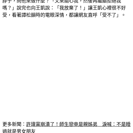
嗎？」說完也向王凱說：「我放棄了！」讓王凱心裡很不好
受，看著譚松韻時的電眼深情，都讓網友直呼「受不了」。
更多新聞：
許瑋甯崩潰了！師生戀竟是親姊弟　淚喊：不是睡
過就是男女朋友