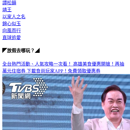
靖王
以家人之名
錦心似玉
向風而行
直球追愛
◤放假去哪玩？◢
全台熱門活動、人氣攻略一次看！
高雄美食優惠開搶！再抽
萬元住宿券
下載食尚玩家APP！免費領取優惠券