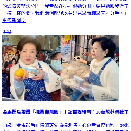
一模一樣的夢，我們兩個都誤以為是見過面聊過天才分手。」
更多新聞：
娛樂
金馬影后驚爆「擺攤賣湯圓」！認備妥後事：10萬放葬儀社了
83歲「金馬影后」陳淑芳先前檢測時，心跳竟暫停14秒，讓她
看淡生死備後事，將10萬元放在葬儀社。沒想到，陳淑芳竟爆