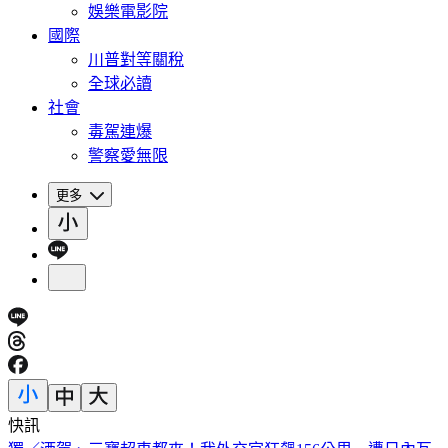
娛樂電影院
國際
川普對等關稅
全球必讀
社會
毒駕連爆
警察愛無限
更多
快訊