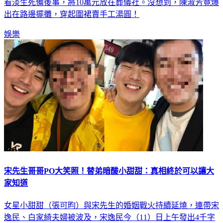
出在路邊擺攤，穿起圍裙賣手工湯圓！
娛樂
宋先生哥哥PO大笑照！替弟暗酸小甜甜：真相終於可以讓大
家知道
女星小甜甜（張可昀）與宋先生的婚姻戰火持續延燒，連帶宋
逸民、白家綺夫婦被波及，宋逸民今（11）日上午發出4千字
的長文闡述心情，大嘆事件演變成這樣，已被傷得體無完膚，