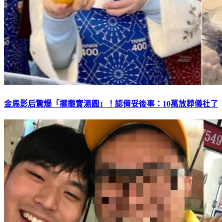
金馬影后驚爆「擺攤賣湯圓」！認備妥後事：10萬放葬儀社了