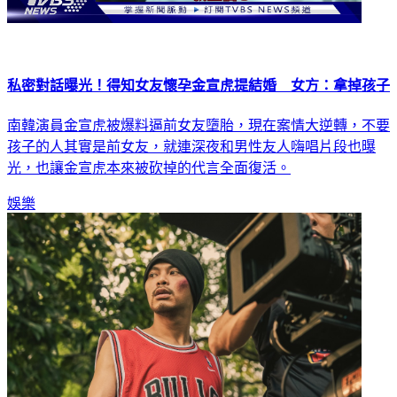
私密對話曝光！得知女友懷孕金宣虎提結婚 女方：拿掉孩子
南韓演員金宣虎被爆料逼前女友墮胎，現在案情大逆轉，不要
孩子的人其實是前女友，就連深夜和男性友人嗨唱片段也曝
光，也讓金宣虎本來被砍掉的代言全面復活。
娛樂