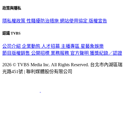
政策與隱私
隱私權政策
性騷擾防治措施
網站使用協定
版權宣告
認識 TVBS
公司介紹
企業動態
人才招募
主播專區
星藝象娛樂
節目版權銷售
公開招標
業務服務
官方聲明
獲獎紀錄／認證
2026 © TVBS Media Inc. All Rights Reserved. 台北市內湖區瑞
光路451號 | 聯利媒體股份有限公司