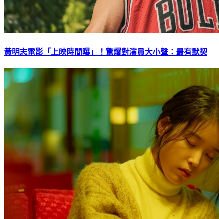
黃明志電影「上映時間曝」！驚爆對演員大小聲：最有默契