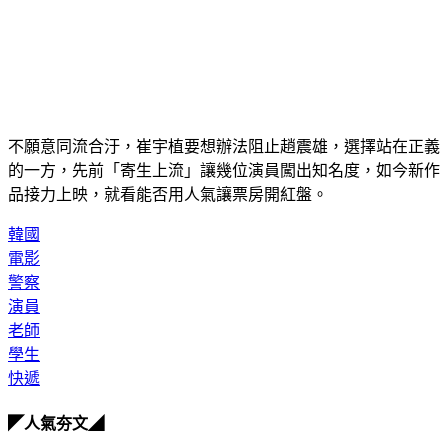
不願意同流合汙，崔宇植要想辦法阻止趙震雄，選擇站在正義
的一方，先前「寄生上流」讓幾位演員闖出知名度，如今新作
品接力上映，就看能否用人氣讓票房開紅盤。
韓國
電影
警察
演員
老師
學生
快遞
◤人氣夯文◢