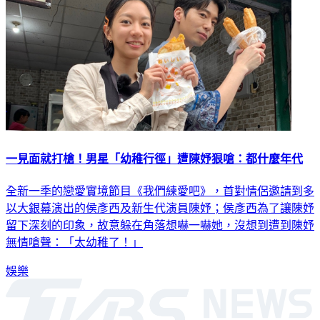
一見面就打槍！男星「幼稚行徑」遭陳妤狠嗆：都什麼年代
全新一季的戀愛實境節目《我們練愛吧》，首對情侶邀請到多
以大銀幕演出的侯彥西及新生代演員陳妤；侯彥西為了讓陳妤
留下深刻的印象，故意躲在角落想嚇一嚇她，沒想到遭到陳妤
無情嗆聲：「太幼稚了！」
娛樂