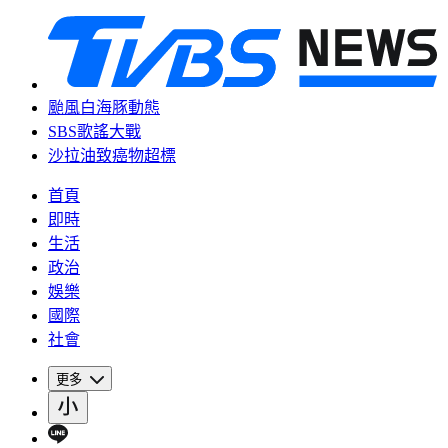
颱風白海豚動態
SBS歌謠大戰
沙拉油致癌物超標
首頁
即時
生活
政治
娛樂
國際
社會
更多