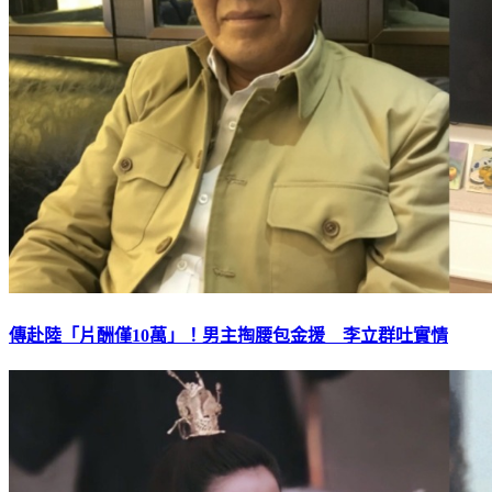
傳赴陸「片酬僅10萬」！男主掏腰包金援 李立群吐實情