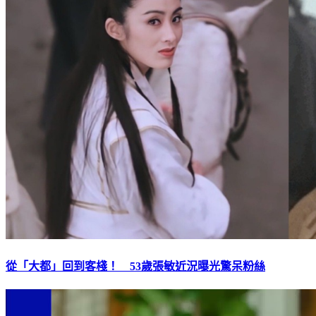
從「大都」回到客棧！ 53歲張敏近況曝光驚呆粉絲