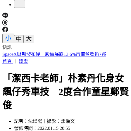
快訊
「颱風假」關鍵曝 白海豚最新路徑出爐
首頁
｜
娛樂
「潔西卡老師」朴素丹化身女
飆仔秀車技 2度合作童星鄭賢
俊
記者：沈瑾暘｜攝影：焦漢文
發佈時間：2022.01.15 20:55