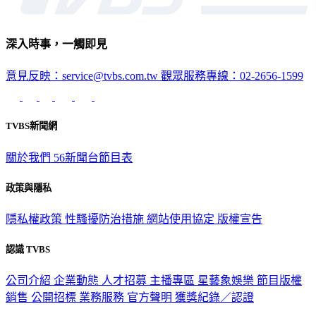
深入時事，一觸即見
意見反映：service@tvbs.com.tw
觀眾服務專線：02-2656-1599
TVBS新聞網
關於我們
56新聞台節目表
政策與隱私
隱私權政策
性騷擾防治措施
網站使用協定
版權宣告
認識 TVBS
公司介紹
企業動態
人才招募
主播專區
星藝象娛樂
節目版權
銷售
公開招標
業務服務
官方聲明
獲獎紀錄／認證