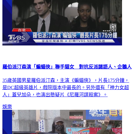
羅伯派汀森演「蝙蝠俠」聯手貓女 對抗反派謎語人、企鵝人
35歲英國男星羅伯派汀森，主演《蝙蝠俠》，片長175分鐘，
是DC超級英雄片，戲院版本中最長的。另外還有「神力女超
人」蓋兒加朵，也演出懸疑片《尼羅河謀殺案》。
娛樂