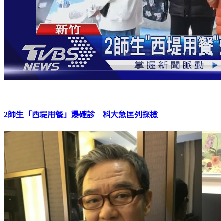
2師生「西堤用餐」爆確診 科大急匡列採檢