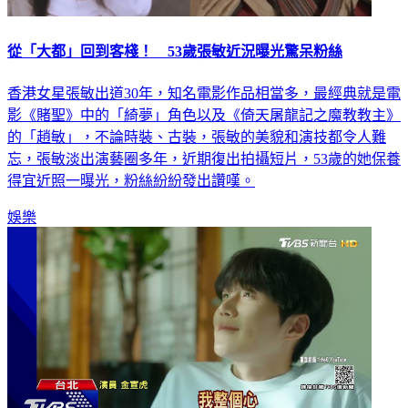
從「大都」回到客棧！ 53歲張敏近況曝光驚呆粉絲
香港女星張敏出道30年，知名電影作品相當多，最經典就是電
影《賭聖》中的「綺夢」角色以及《倚天屠龍記之魔教教主》
的「趙敏」，不論時裝、古裝，張敏的美貌和演技都令人難
忘，張敏淡出演藝圈多年，近期復出拍攝短片，53歲的她保養
得宜近照一曝光，粉絲紛紛發出讚嘆。
娛樂