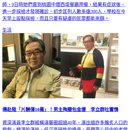
師，9日時她們曾到桃園中壢西堤餐廳用餐，結果有症狀後，
進一步採檢才發現確診，初步匡列人數多達300人，學校在今
天早上設點採檢，而且只要有疑慮的民眾都能來篩。
生活
傳赴陸「片酬僅10萬」！男主掏腰包金援 李立群吐實情
資深演員李立群縱橫演藝圈超過40年，演出過許多膾炙人口的
戲劇，精湛的演技、低沉富磁性的嗓音，是觀眾心目中的老戲