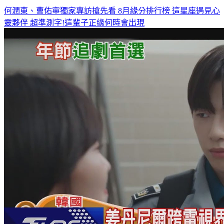
何潤東、曹佑寧獨家專訪搶先看
8月緣分排行榜 這星座遇見心
靈夥伴
超準測字!這輩子正緣何時會出現