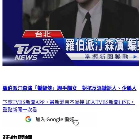
羅伯派汀森演「蝙蝠俠」聯手貓女 對抗反派謎語人、企鵝人
下載TVBS新聞APP，最新消息不漏接
加入TVBS新聞LINE，
重點新聞一次看
延伸閱讀