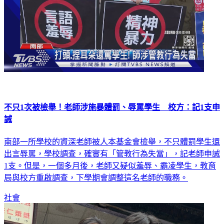
不只1次被檢舉！老師涉施暴體罰、辱罵學生 校方：記1支申
誡
南部一所學校的資深老師被人本基金會檢舉，不只體罰學生還
出言辱罵，學校調查，確實有「管教行為失當」，記老師申誡
1支。但是，一個多月後，老師又疑似羞辱、霸凌學生，教育
局與校方重啟調查，下學期會調整這名老師的職務。
社會