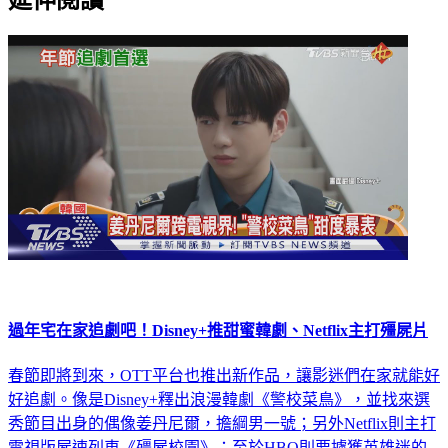
過年宅在家追劇吧！Disney+推甜蜜韓劇、Netflix主打殭屍片
春節即將到來，OTT平台也推出新作品，讓影迷們在家就能好
好追劇。像是Disney+釋出浪漫韓劇《警校菜鳥》，並找來選
秀節目出身的偶像姜丹尼爾，擔綱男一號；另外Netflix則主打
電視版屍速列車《殭屍校園》；至於HBO則要擄獲英雄迷的