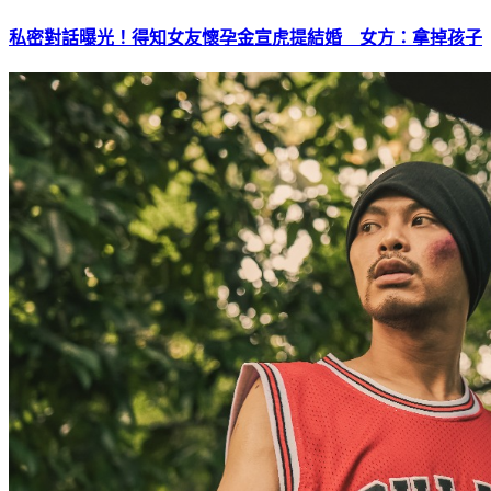
私密對話曝光！得知女友懷孕金宣虎提結婚 女方：拿掉孩子