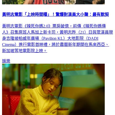
黃明志電影「上映時間曝」！驚爆對演員大小聲：最有默契
黃明志電影《辣死你媽2.0》票房破億，前傳《辣死你媽傳
人》召集原班人馬加上新卡司，黃明志昨（21）日與眾演員現
身吉隆坡柏威年廣場（Pavilion KL）大地影院（DADI
Cinema）進行電影首映禮，將於農曆新年期間在馬來西亞、
新加坡等地電影院上映。
娛樂