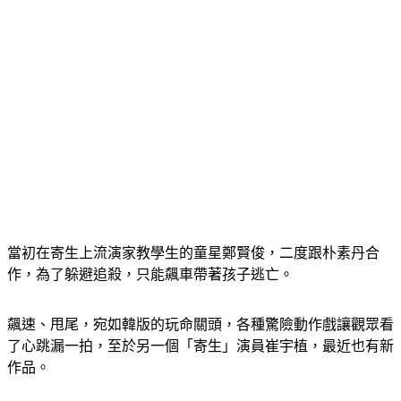
當初在寄生上流演家教學生的童星鄭賢俊，二度跟朴素丹合
作，為了躲避追殺，只能飆車帶著孩子逃亡。
飆速、甩尾，宛如韓版的玩命關頭，各種驚險動作戲讓觀眾看
了心跳漏一拍，至於另一個「寄生」演員崔宇植，最近也有新
作品。