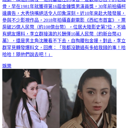
骨，早在1981年就獲得第16屆金鐘獎男演員獎，30年前拍攝柯
達廣告，大秀快嘴絕活令人印象深刻。近10年來赴大陸發展，
參與不少影視作品，2018年拍攝喜劇電影《西虹市首富》，票
房破25億人民幣（約108億台幣），位居大陸影史第7位，不過
有網友爆料，李立群接演的片酬僅10萬人民幣（約新台幣43
萬），還是男主角沈騰看不下去，自掏腰包金援。對此，李立
群罕見轉發爆料文，回應：「我都沒聽過有多給我錢的事！哈
哈哈！隨他們說去吧！」
娛樂