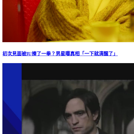
初次見面被IU揍了一拳？男星曝真相「一下就清醒了」