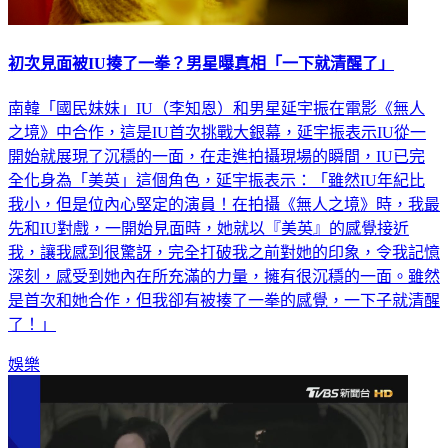
初次見面被IU揍了一拳？男星曝真相「一下就清醒了」
南韓「國民妹妹」IU（李知恩）和男星延宇振在電影《無人
之境》中合作，這是IU首次挑戰大銀幕，延宇振表示IU從一
開始就展現了沉穩的一面，在走進拍攝現場的瞬間，IU已完
全化身為「美英」這個角色，延宇振表示：「雖然IU年紀比
我小，但是位內心堅定的演員！在拍攝《無人之境》時，我最
先和IU對戲，一開始見面時，她就以『美英』的感覺接近
我，讓我感到很驚訝，完全打破我之前對她的印象，令我記憶
深刻，感受到她內在所充滿的力量，擁有很沉穩的一面。雖然
是首次和她合作，但我卻有被揍了一拳的感覺，一下子就清醒
了！」
娛樂