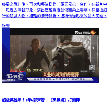
終局之戰》後，再次和導演搭檔「羅素兄弟」合作，在新片中
一甩過去清新形象，演出歷經戰後創傷而染上毒癮，甚至搶銀
行的悲劇人物，複雜的情緒轉折，堪稱他從影來的最大突破。
娛樂
超級英雄年！1年6部齊發 《黑寡婦》打頭陣