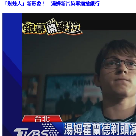
「蜘蛛人」新形象！ 湯姆新片染毒癮搶銀行