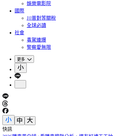
娛樂電影院
國際
川普對等關稅
全球必讀
社會
毒駕連爆
警察愛無限
更多
快訊