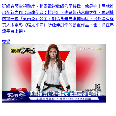
延續春節影視熱度，動畫電影繼續佈局接檔，像是迪士尼就推
出全新力作《尋龍使者：拉雅》，也是繼花木蘭之後，再創造
的第一位「東南亞」公主，劇情背景充滿神秘感，另外還有從
真人版電影《環太平洋》所延伸創作的動畫作品，也即將在串
流平台上架。
娛樂