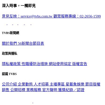
深入時事，一觸即見
意見反映：service@tvbs.com.tw
觀眾服務專線：02-2656-1599
TVBS新聞網
關於我們
56新聞台節目表
政策與隱私
隱私權政策
性騷擾防治措施
網站使用協定
版權宣告
認識 TVBS
公司介紹
企業動態
人才招募
主播專區
星藝象娛樂
節目版權
銷售
公開招標
業務服務
官方聲明
獲獎紀錄／認證