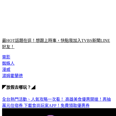
最HOT話題在這！想跟上時事，快點我加入TVBS新聞LINE
好友！
電影
蜘蛛人
漫威
湯姆霍蘭德
◤放假去哪玩？◢
全台熱門活動、人氣攻略一次看！
高雄美食優惠開搶！再抽
萬元住宿券
下載食尚玩家APP！免費領取優惠券