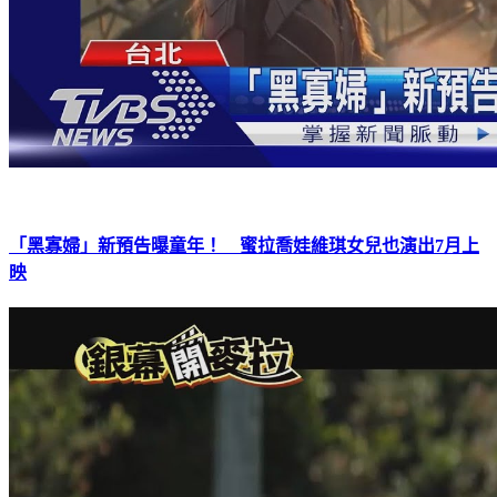
「黑寡婦」新預告曝童年！ 蜜拉喬娃維琪女兒也演出7月上
映