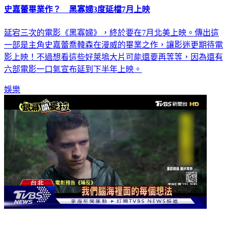
史嘉蕾畢業作？ 黑寡婦3度延檔7月上映
延宕三次的電影《黑寡婦》，終於要在7月北美上映。傳出這
一部是主角史嘉蕾喬韓森在漫威的畢業之作，讓影迷更期待電
影上映！不過想看這些好萊塢大片可能還要再等等，因為還有
六部電影一口氣宣布延到下半年上映。
娛樂