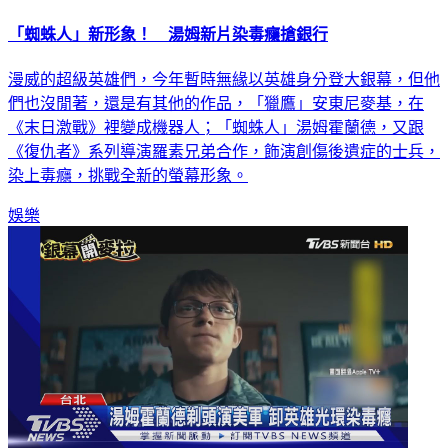
「蜘蛛人」新形象！ 湯姆新片染毒癮搶銀行
漫威的超級英雄們，今年暫時無緣以英雄身分登大銀幕，但他
們也沒閒著，還是有其他的作品，「獵鷹」安東尼麥基，在
《末日激戰》裡變成機器人；「蜘蛛人」湯姆霍蘭德，又跟
《復仇者》系列導演羅素兄弟合作，飾演創傷後遺症的士兵，
染上毒癮，挑戰全新的螢幕形象。
娛樂