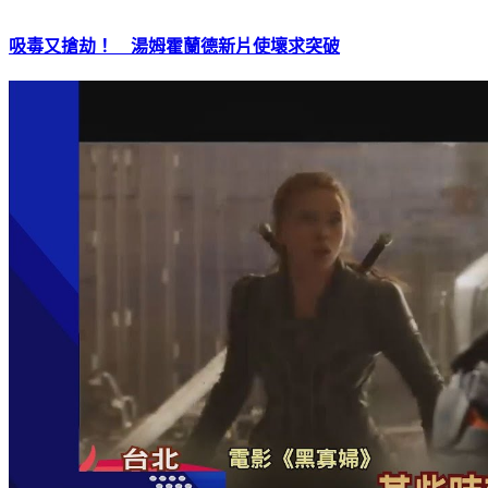
吸毒又搶劫！ 湯姆霍蘭德新片使壞求突破