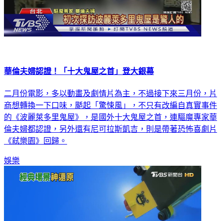
華倫夫婦認證！「十大鬼屋之首」登大銀幕
二月份電影，多以動畫及劇情片為主，不過接下來三月份，片
商想轉換一下口味，颳起「驚悚風」，不只有改編自真實事件
的《波麗萊多里鬼屋》，是國外十大鬼屋之首，連驅魔專家華
倫夫婦都認證，另外還有尼可拉斯凱吉，則是帶著恐怖喜劇片
《弒樂園》回歸。
娛樂