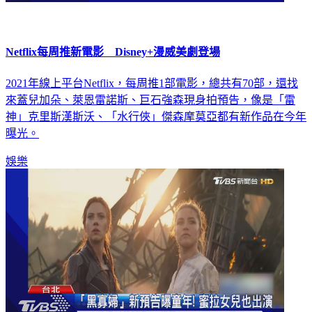
Netflix每周推新電影 Disney+漫威美劇登場
2021年線上平台Netflix，每周推1部電影，總共有70部，還找
來蓋兒加朵、萊恩雷諾斯、巨石強森現身拍預告，像是「雷
神」克里斯漢斯沃、「水行俠」傑森摩莫亞都有新作品在今年
曝光。
娛樂