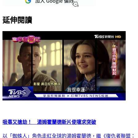
延伸閱讀
吸毒又搶劫！ 湯姆霍蘭德新片使壞求突破
以「蜘蛛人」角色走紅全球的湯姆霍蘭德，繼《復仇者聯盟：