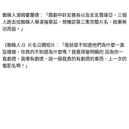
蜘蛛人湯姆霍蘭德：「跟劇中好友雅各以及女友贊達亞，三個
人跑去找蜘蛛人導演強華茲，想確認第三集完整片名，結果無
功而返。」
《蜘蛛人3》片名公開短片：「我就是不知道他們為什麼一直
這樣做，你真的不知道為什麼嗎？我覺得蠻明顯的 因為你一
直劇透，我哪有劇透，說一個我真的有劇透的東西，上一次的
電影名啊！」