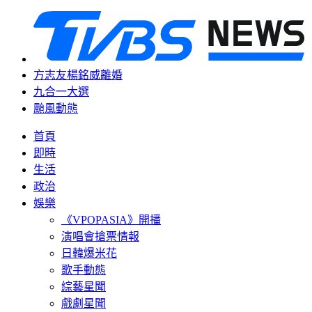
方志友楊銘威離婚
九合一大選
颱風動態
首頁
即時
生活
政治
娛樂
《VPOPASIA》開播
演唱會搶票情報
日韓爆米花
歌手動態
綜藝星聞
戲劇星聞