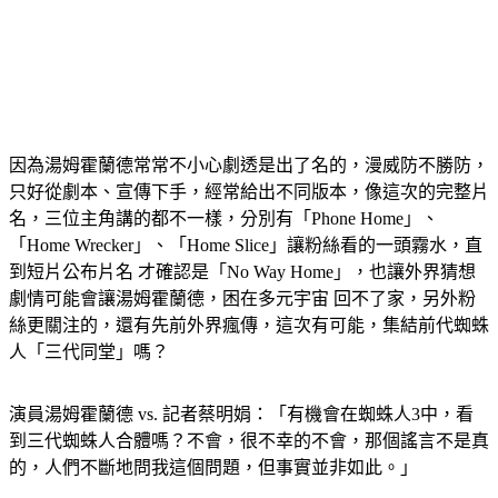
因為湯姆霍蘭德常常不小心劇透是出了名的，漫威防不勝防，
只好從劇本、宣傳下手，經常給出不同版本，像這次的完整片
名，三位主角講的都不一樣，分別有「Phone Home」、
「Home Wrecker」、「Home Slice」讓粉絲看的一頭霧水，直
到短片公布片名 才確認是「No Way Home」，也讓外界猜想 
劇情可能會讓湯姆霍蘭德，困在多元宇宙 回不了家，另外粉
絲更關注的，還有先前外界瘋傳，這次有可能，集結前代蜘蛛
人「三代同堂」嗎？
演員湯姆霍蘭德 vs. 記者蔡明娟：「有機會在蜘蛛人3中，看
到三代蜘蛛人合體嗎？不會，很不幸的不會，那個謠言不是真
的，人們不斷地問我這個問題，但事實並非如此。」