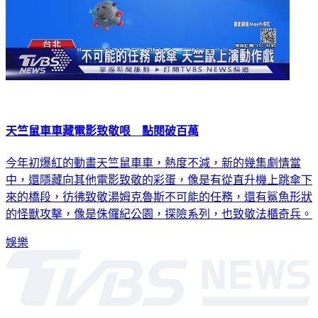
天竺鼠車車藏電影致敬哏 點閱破百萬
今年初爆紅的動畫天竺鼠車車，熱度不減，新的幾集劇情當
中，還隱藏向其他電影致敬的彩蛋，像是有從直升機上跳傘下
來的橋段，彷彿致敬湯姆克魯斯不可能的任務，還有鯊魚形狀
的怪獸攻擊，像是侏儸紀公園，探險系列，也致敬法櫃奇兵。
娛樂