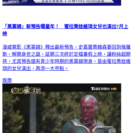
「黑寡婦」新預告曝童年！ 蜜拉喬娃維琪女兒也演出7月上
映
漫威電影《黑寡婦》釋出最新預告，史嘉蕾喬韓森要回到俄羅
斯，解開身世之謎，延期三次終於定檔暑假上映，讓粉絲超期
待，尤其預告還有青少年時期的黑寡婦現身，是由蜜拉喬娃維
琪的女兒演出，再添一大亮點。
娛樂