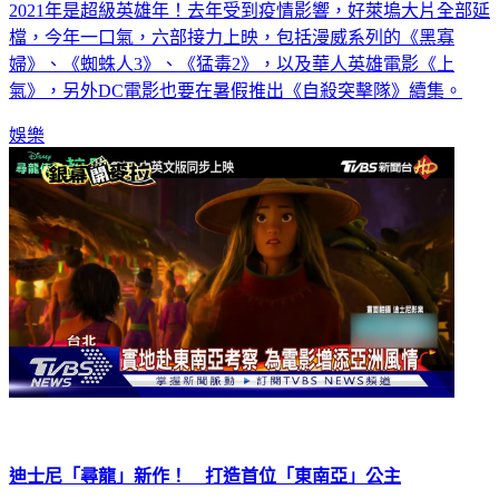
2021年是超級英雄年！去年受到疫情影響，好萊塢大片全部延
檔，今年一口氣，六部接力上映，包括漫威系列的《黑寡
婦》、《蜘蛛人3》、《猛毒2》，以及華人英雄電影《上
氣》，另外DC電影也要在暑假推出《自殺突擊隊》續集。
娛樂
迪士尼「尋龍」新作！ 打造首位「東南亞」公主