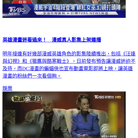
英雄漫畫迷看過來！ 漫威真人影集上架連播
明年接連有好幾部漫威英雄角色的影集陸續推出，包括《汪達
與幻視》和《獵鷹與酷寒戰士》，日前發布預告讓漫威迷迫不
及待，而DC漫畫的蝙蝠俠也宣布動畫電影即將上映，讓英雄
漫畫的粉絲們一次看個夠。
娛樂