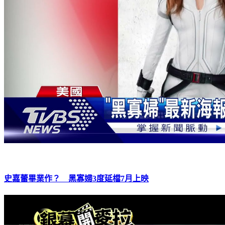
史嘉蕾畢業作？ 黑寡婦3度延檔7月上映