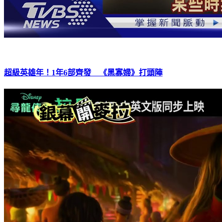
超級英雄年！1年6部齊發 《黑寡婦》打頭陣