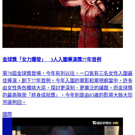
金球獎「女力爆發」 3人入圍導演獎77年首例
第78屆金球獎登場，今年有別以往，一口氣有三名女性入圍最
佳導演，創下77年首例。今年入圍的電影和電視劇當中，許多
由女性角色獨挑大梁，探討更深刻、更廣泛的議題。而金球獎
的最高殊榮「終身成就獎」，今年則是由83歲的影壇大姊大珍
芳達抱回。
國際