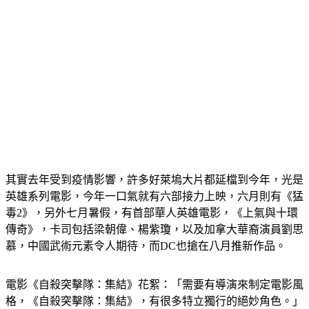
其實去年受到疫情影響，許多好萊塢大片都延檔到今年，光是
英雄系列電影，今年一口氣就有六部接力上映，六月則有《猛
毒2》，另外七月暑假，有首部華人英雄電影，《上氣與十環
傳奇》，卡司包括梁朝偉、楊紫瓊，以及加拿大華裔演員劉思
慕，中國武術元素令人期待，而DC也搶在八月推新作品。
電影《自殺突擊隊：集結》花絮：「需要有導演來制定電影風