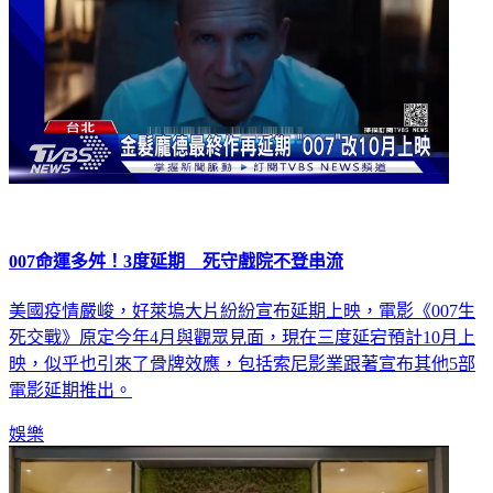
007命運多舛！3度延期 死守戲院不登串流
美國疫情嚴峻，好萊塢大片紛紛宣布延期上映，電影《007生
死交戰》原定今年4月與觀眾見面，現在三度延宕預計10月上
映，似乎也引來了骨牌效應，包括索尼影業跟著宣布其他5部
電影延期推出。
娛樂