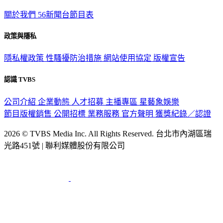
TVBS新聞網
關於我們
56新聞台節目表
政策與隱私
隱私權政策
性騷擾防治措施
網站使用協定
版權宣告
認識 TVBS
公司介紹
企業動態
人才招募
主播專區
星藝象娛樂
節目版權銷售
公開招標
業務服務
官方聲明
獲獎紀錄／認證
2026 © TVBS Media Inc. All Rights Reserved. 台北市內湖區瑞
光路451號 | 聯利媒體股份有限公司