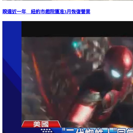
睽違近一年 紐約市戲院獲准3月恢復營業