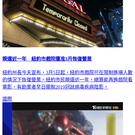
睽違近一年 紐約市戲院獲准3月恢復營業
紐約州長今天宣布，3月5日起，紐約市戲院可在限制進場人數
的情況下恢復營業。紐約市民睽違近一年，總算能再進戲院看
電影，有助業者早日擺脫2019冠狀病毒疾病陰影。
國際