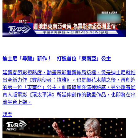
迪士尼「尋龍」新作！ 打造首位「東南亞」公主
延續春節影視熱度，動畫電影繼續佈局接檔，像是迪士尼就推
出全新力作《尋龍使者：拉雅》，也是繼花木蘭之後，再創造
的第一位「東南亞」公主，劇情背景充滿神秘感，另外還有從
真人版電影《環太平洋》所延伸創作的動畫作品，也即將在串
流平台上架。
娛樂