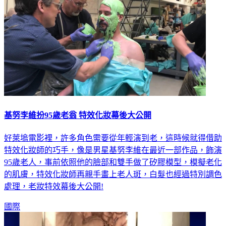
基努李維扮95歲老翁 特效化妝幕後大公開
好萊塢電影裡，許多角色需要從年輕演到老，這時候就得借助
特效化妝師的巧手，像是男星基努李維在最近一部作品，飾演
95歲老人，事前依照他的臉部和雙手做了矽膠模型，模擬老化
的肌膚，特效化妝師再親手畫上老人斑，白髮也經過特別調色
處理，老妝特效幕後大公開!
國際