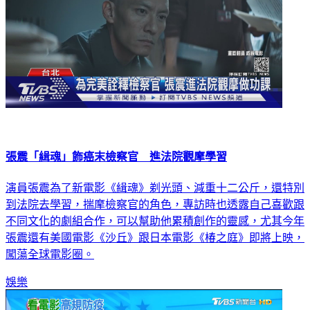
張震「緝魂」飾癌末檢察官 進法院觀摩學習
演員張震為了新電影《緝魂》剃光頭、減重十二公斤，還特別
到法院去學習，揣摩檢察官的角色，專訪時也透露自己喜歡跟
不同文化的劇組合作，可以幫助他累積創作的靈感，尤其今年
張震還有美國電影《沙丘》跟日本電影《椿之庭》即將上映，
闖蕩全球電影圈。
娛樂