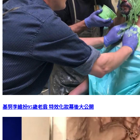
基努李維扮95歲老翁 特效化妝幕後大公開