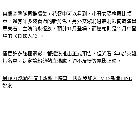
格，《自殺突擊隊：集結》，有很多特立獨行的絕妙角色。」
自殺突擊隊再推續集，花絮中可以看到，小丑女瑪格羅比領
軍，還有許多沒看過的新角色，另外安潔莉娜裘莉跟南韓演員
馬東石，主演的永恆族，預計11月登場，而壓軸則是12月中登
場的《蜘蛛人3》。
儘管許多強檔電影，都還沒推出正式預告，但光看1年6部英雄
片名單，肯定讓粉絲熱血沸騰，迫不及待等電影上映。
最HOT話題在這！想跟上時事，快點我加入TVBS新聞LINE
好友！