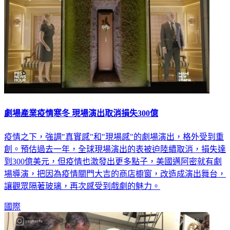
劇場產業疫情寒冬 現場演出取消損失300億
疫情之下，強調"真實感"和"現場感"的劇場演出，格外受到重
創。預估過去一年，全球現場演出的表被迫陸續取消，損失達
到300億美元，但疫情也激發出更多點子，美國邁阿密就有劇
場導演，把因為疫情關門大吉的商店櫥窗，改造成演出舞台，
讓觀眾隔著玻璃，再次感受到戲劇的魅力。
國際