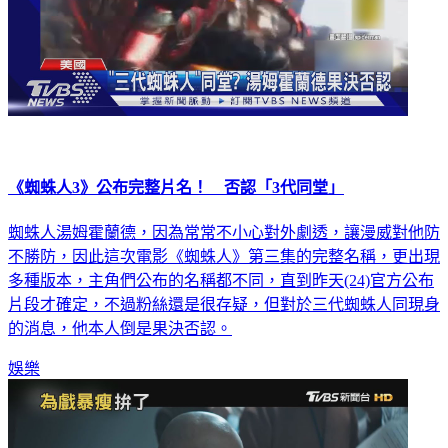
《蜘蛛人3》公布完整片名！ 否認「3代同堂」
蜘蛛人湯姆霍蘭德，因為常常不小心對外劇透，讓漫威對他防
不勝防，因此這次電影《蜘蛛人》第三集的完整名稱，更出現
多種版本，主角們公布的名稱都不同，直到昨天(24)官方公布
片段才確定，不過粉絲還是很存疑，但對於三代蜘蛛人同現身
的消息，他本人倒是果決否認。
娛樂