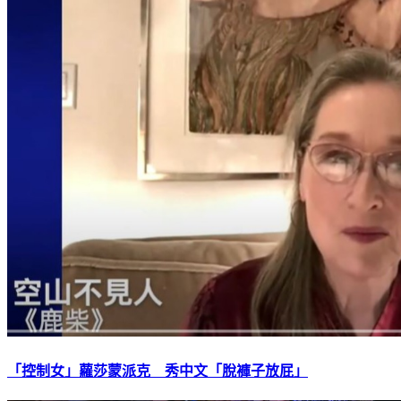
「控制女」蘿莎蒙派克 秀中文「脫褲子放屁」