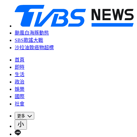
颱風白海豚動態
SBS歌謠大戰
沙拉油致癌物超標
首頁
即時
生活
政治
娛樂
國際
社會
更多