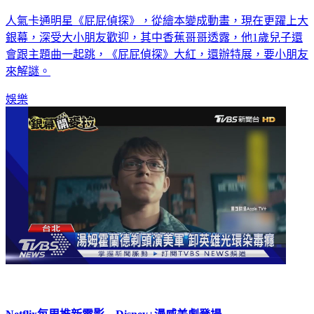
人氣卡通明星《屁屁偵探》，從繪本變成動畫，現在更躍上大
銀幕，深受大小朋友歡迎，其中香蕉哥哥透露，他1歲兒子還
會跟主題曲一起跳，《屁屁偵探》大紅，還辦特展，要小朋友
來解謎。
娛樂