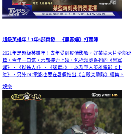
超級英雄年！1年6部齊發 《黑寡婦》打頭陣
2021年是超級英雄年！去年受到疫情影響，好萊塢大片全部延
檔，今年一口氣，六部接力上映，包括漫威系列的《黑寡
婦》、《蜘蛛人3》、《猛毒2》，以及華人英雄電影《上
氣》，另外DC電影也要在暑假推出《自殺突擊隊》續集。
娛樂