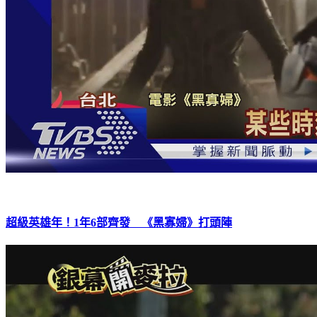
超級英雄年！1年6部齊發 《黑寡婦》打頭陣