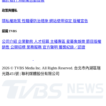
關於我們
56新聞台節目表
政策與隱私
隱私權政策
性騷擾防治措施
網站使用協定
版權宣告
認識 TVBS
公司介紹
企業動態
人才招募
主播專區
星藝象娛樂
節目版權
銷售
公開招標
業務服務
官方聲明
獲獎紀錄／認證
2026 © TVBS Media Inc. All Rights Reserved. 台北市內湖區瑞
光路451號 | 聯利媒體股份有限公司