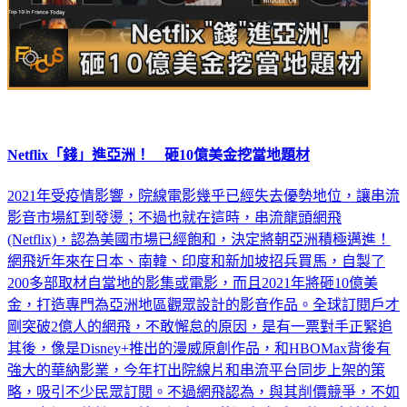
Netflix「錢」進亞洲！ 砸10億美金挖當地題材
2021年受疫情影響，院線電影幾乎已經失去優勢地位，讓串流
影音市場紅到發燙；不過也就在這時，串流龍頭網飛
(Netflix)，認為美國市場已經飽和，決定將朝亞洲積極邁進！
網飛近年來在日本、南韓、印度和新加坡招兵買馬，自製了
200多部取材自當地的影集或電影，而且2021年將砸10億美
金，打造專門為亞洲地區觀眾設計的影音作品。全球訂閱戶才
剛突破2億人的網飛，不敢懈怠的原因，是有一票對手正緊追
其後，像是Disney+推出的漫威原創作品，和HBOMax背後有
強大的華納影業，今年打出院線片和串流平台同步上架的策
略，吸引不少民眾訂閱。不過網飛認為，與其削價競爭，不如