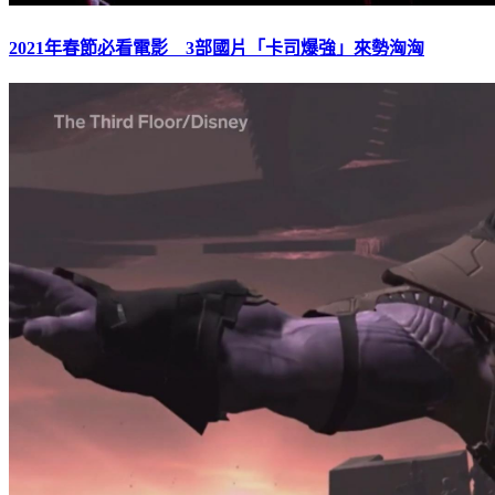
2021年春節必看電影 3部國片「卡司爆強」來勢洶洶