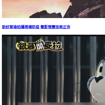
助好萊塢拍攝現場防疫 電影預覽技術正夯