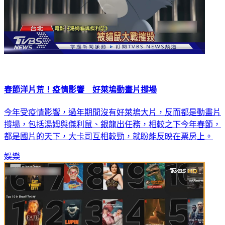
春節洋片荒！疫情影響 好萊塢動畫片撐場
今年受疫情影響，過年期間沒有好萊塢大片，反而都是動畫片
撐場，包括湯姆與傑利鼠、銀龍出任務，相較之下今年春節，
都是國片的天下，大卡司互相較勁，就盼能反映在票房上。
娛樂