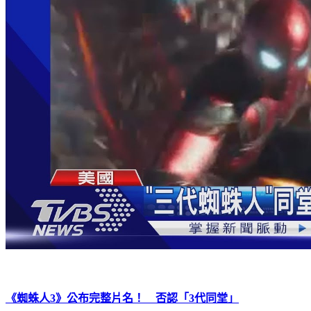
《蜘蛛人3》公布完整片名！ 否認「3代同堂」