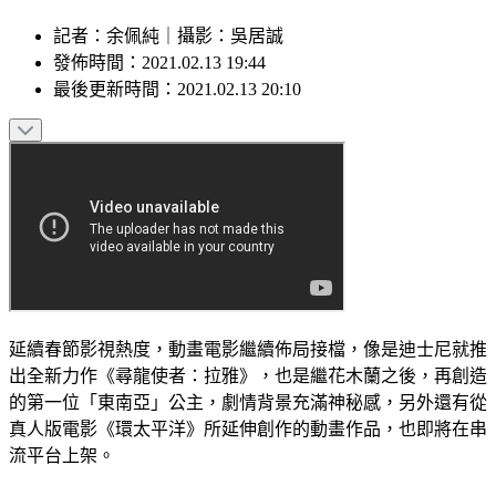
記者
：
余佩純
｜
攝影
：
吳居誠
發佈時間：
2021.02.13 19:44
最後更新時間：
2021.02.13 20:10
延續春節影視熱度，動畫電影繼續佈局接檔，像是迪士尼就推
出全新力作《尋龍使者：拉雅》，也是繼花木蘭之後，再創造
的第一位「東南亞」公主，劇情背景充滿神秘感，另外還有從
真人版電影《環太平洋》所延伸創作的動畫作品，也即將在串
流平台上架。