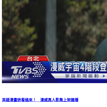
英雄漫畫迷看過來！ 漫威真人影集上架連播