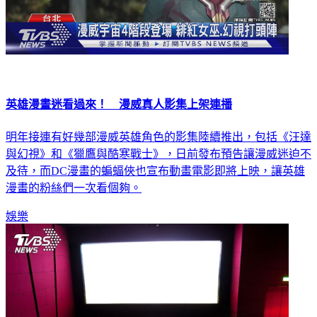
英雄漫畫迷看過來！ 漫威真人影集上架連播
明年接連有好幾部漫威英雄角色的影集陸續推出，包括《汪達
與幻視》和《獵鷹與酷寒戰士》，日前發布預告讓漫威迷迫不
及待，而DC漫畫的蝙蝠俠也宣布動畫電影即將上映，讓英雄
漫畫的粉絲們一次看個夠。
娛樂