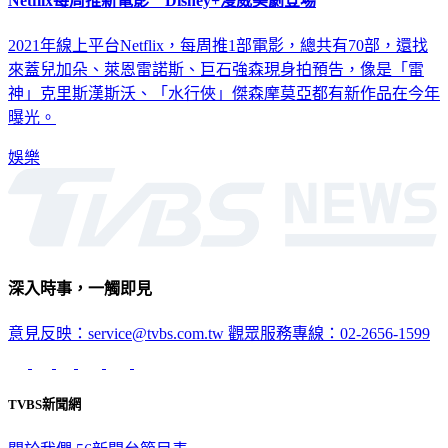
Netflix每周推新電影 Disney+漫威美劇登場
2021年線上平台Netflix，每周推1部電影，總共有70部，還找
來蓋兒加朵、萊恩雷諾斯、巨石強森現身拍預告，像是「雷
神」克里斯漢斯沃、「水行俠」傑森摩莫亞都有新作品在今年
曝光。
娛樂
深入時事，一觸即見
意見反映：service@tvbs.com.tw
觀眾服務專線：02-2656-1599
TVBS新聞網