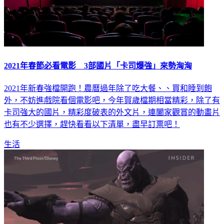
2021年春節必看電影 3部國片「卡司爆強」來勢洶洶
2021年新春強檔開跑！農曆過年除了吃大餐、、買和睡到飽
外，不妨進戲院看個電影吧，今年賀歲檔期相當精彩，除了有
卡司強大的國片，精彩度破表的外文片，連闔家觀賞的動畫片
也有不少選擇，趕快看看以下清單，盡早訂票吧！
生活