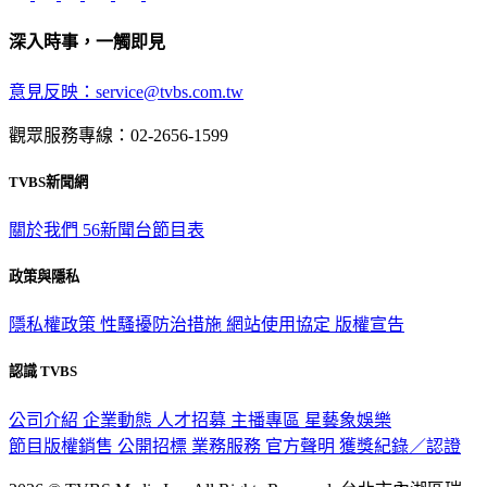
深入時事，一觸即見
意見反映：service@tvbs.com.tw
觀眾服務專線：02-2656-1599
TVBS新聞網
關於我們
56新聞台節目表
政策與隱私
隱私權政策
性騷擾防治措施
網站使用協定
版權宣告
認識 TVBS
公司介紹
企業動態
人才招募
主播專區
星藝象娛樂
節目版權銷售
公開招標
業務服務
官方聲明
獲獎紀錄／認證