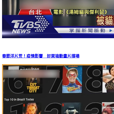
春節洋片荒！疫情影響 好萊塢動畫片撐場