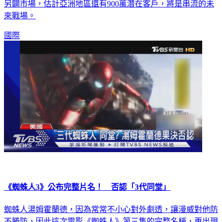
另闢市場，估計亞洲地區還有900萬潛在客戶，將是串流的未
來戰場。
國際
《蜘蛛人3》公布完整片名！ 否認「3代同堂」
蜘蛛人湯姆霍蘭德，因為常常不小心對外劇透，讓漫威對他防
不勝防，因此這次電影《蜘蛛人》第三集的完整名稱，更出現