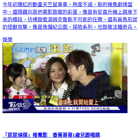
今年初爆紅的動畫天竺鼠車車，熱度不減，新的幾集劇情當
中，還隱藏向其他電影致敬的彩蛋，像是有從直升機上跳傘下
來的橋段，彷彿致敬湯姆克魯斯不可能的任務，還有鯊魚形狀
的怪獸攻擊，像是侏儸紀公園，探險系列，也致敬法櫃奇兵。
娛樂
「屁屁偵探」推電影 香蕉哥哥1歲兒跟唱跳