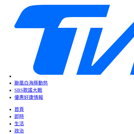
颱風白海豚動態
SBS歌謠大戰
優惠好康情報
首頁
即時
生活
政治