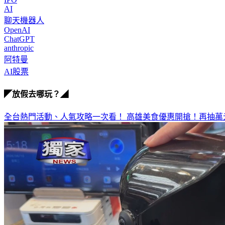
AI
聊天機器人
OpenAI
ChatGPT
anthropic
阿特曼
AI股票
◤放假去哪玩？◢
全台熱門活動、人氣攻略一次看！
高雄美食優惠開搶！再抽萬