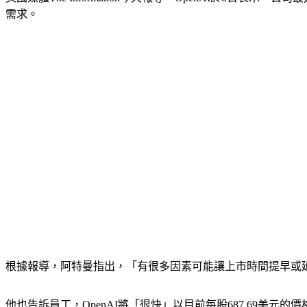
需求。
根據報導，阿特曼指出，「有很多因素可能讓上市時間提早或
他也告訴員工，OpenAI將「很快」以目前每股687.69美元