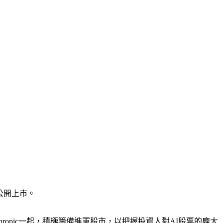
」公開上市。
nthropic一起，積極籌備進軍股市，以把握投資人對AI股票的龐大