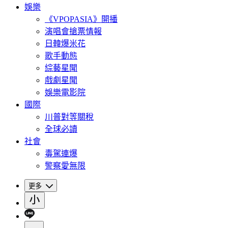
娛樂
《VPOPASIA》開播
演唱會搶票情報
日韓爆米花
歌手動態
綜藝星聞
戲劇星聞
娛樂電影院
國際
川普對等關稅
全球必讀
社會
毒駕連爆
警察愛無限
更多