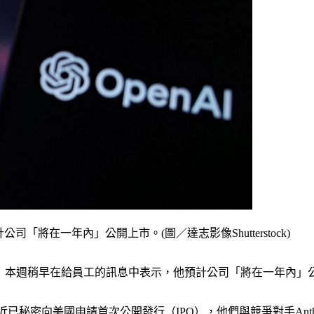
司「將在一年內」公開上市。(圖／達志影像Shutterstock)
Altman）本週稍早在給員工的訊息中表示，他預計公司「將在一年內
表示，公司最近已秘密向美國申請首次公開發行（IPO），他們與競爭對手A