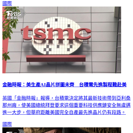
國際
金融時報：美生產AI晶片拼圖未齊 台積電先進製程難赴美
英國「金融時報」報導，台積電決定將其最新技術帶到亞利桑
那州廠，使美國總統拜登要求這個重要科技供應鏈安全無虞邁
進一大步，但華府距離美國完全自產最先進晶片仍有段路。
國際