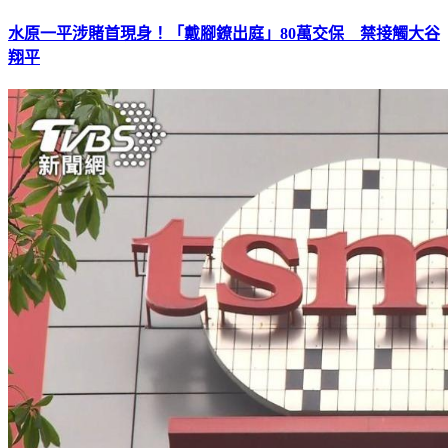
水原一平涉賭首現身！「戴腳鐐出庭」80萬交保 禁接觸大谷
翔平