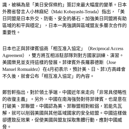
識，被稱為是「美日安保條約」簽訂來最大幅度的變革。日本
外務省發言人小林麻紀（Maki Kobayashi-Terada）指出，「美
日同盟是日本外交、防衛、安全的基石，加強美日同盟將有助
區域的和平與穩定」，日本一再強調與區域盟友多層次合作的
重要性。
日本也正與菲律賓協商「相互准入協定」（Reciprocal Access 
Agreement），雙方將互相派駐部隊到對方國家訓練、演習。
美國樂見並支持這樣的發展。菲律賓外長羅慕德斯（Jose 
Manuel Romualdez）在4月初表示，預計美、日、菲3方高峰會
不久後，就會公布「相互准入協定」的內容。
鄭哲軒指出，對於領土爭端，中國近年來走向「非常具侵略性
的收復主義」。另外，中國在南海強勢對待菲律賓，也是意在
打破美、菲聯盟，中國認為美、菲聯盟相對較弱，若能先瓦
解，就可以削弱美國與其他區域國家的安全結盟。中國這樣做
卻遭致反效果，促使美國與盟友採取集體行動，應對中國威
脅。