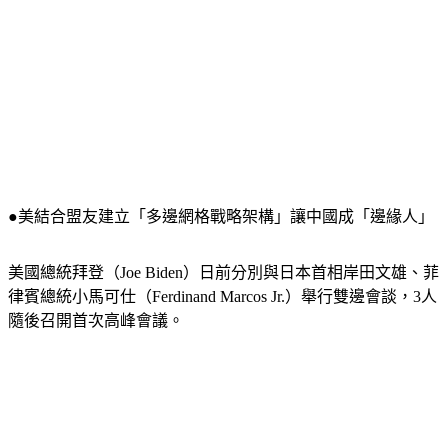
●美結合盟友建立「多邊網格戰略架構」讓中國成「邊緣人」
美國總統拜登（Joe Biden）日前分別與日本首相岸田文雄、菲
律賓總統小馬可仕（Ferdinand Marcos Jr.）舉行雙邊會談，3人
隨後召開首次高峰會議。