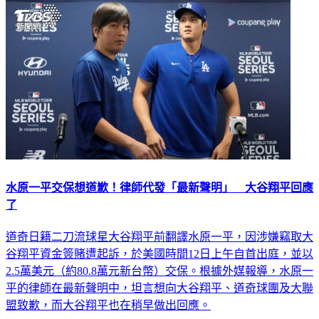
水原一平交保想道歉！律師代發「最新聲明」 大谷翔平回應
了
道奇日籍二刀流球星大谷翔平前翻譯水原一平，因涉嫌竊取大
谷翔平資金簽賭遭起訴，於美國時間12日上午自首出庭，並以
2.5萬美元（約80.8萬元新台幣）交保。根據外媒報導，水原一
平的律師在最新聲明中，坦言想向大谷翔平、道奇球團及大聯
盟致歉，而大谷翔平也在稍早做出回應。