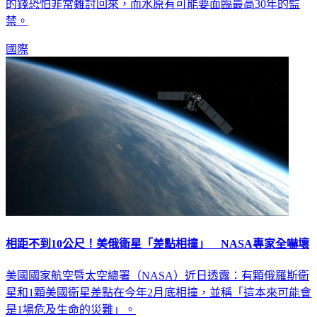
的錢恐怕非常難討回來，而水原有可能要面臨最高30年的監
禁。
國際
相距不到10公尺！美俄衛星「差點相撞」 NASA專家全嚇壞
美國國家航空暨太空總署（NASA）近日透露：有顆俄羅斯衛
星和1顆美國衛星差點在今年2月底相撞，並稱「這本來可能會
是1場危及生命的災難」。