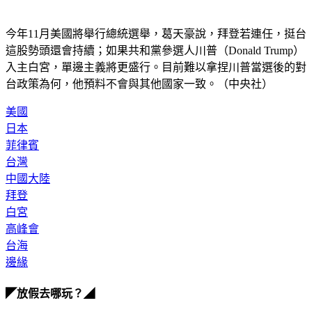
今年11月美國將舉行總統選舉，葛天豪說，拜登若連任，挺台
這股勢頭還會持續；如果共和黨參選人川普（Donald Trump）
入主白宮，單邊主義將更盛行。目前難以拿捏川普當選後的對
台政策為何，他預料不會與其他國家一致。（中央社）
美國
日本
菲律賓
台灣
中國大陸
拜登
白宮
高峰會
台海
邊緣
◤放假去哪玩？◢