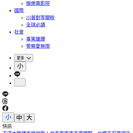
娛樂電影院
國際
川普對等關稅
全球必讀
社會
毒駕連爆
警察愛無限
更多
快訊