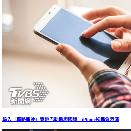
輸入「耶路撒冷」竟跳巴勒斯坦國旗 iPhone挨轟急澄清