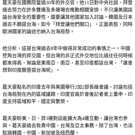
葛天豪在國務院當過30年的外交官，他11日對中央社說，拜登
過去努力在許多雙邊及多邊場合推動相關安排，不只讓美國談
論台海安全的重要性，還要讓其他國家加入討論。韓國及日本
過去不願提台海，如今「拜登讓他們開口」，正面表態，同時
歐洲國家的論述也納入台海局勢。
他分析，這是台灣過去8年中做得非常成功的事情之一。中國
挖角台灣的邦交國，但台灣的非正式外交地位比過往任何時候
都來得高，無論是東南亞、南亞，甚至印度都談台灣，「誰會
想到印度願意提台海呢」。
葛天豪點名的印度去年與美國舉行2加2部長級會議，討論包括
台海局勢在內的區域議題，印度官員於會後記者會上重申，印
度支持區域和平、穩定與繁榮。
葛天豪盼美、日、菲3邊對話能擴大為4邊互動，讓台灣也參
與。葛天豪過去負責中國、台灣及亞太事務。除了台灣，也派
駐過韓國、中國、新加坡及紐西蘭。