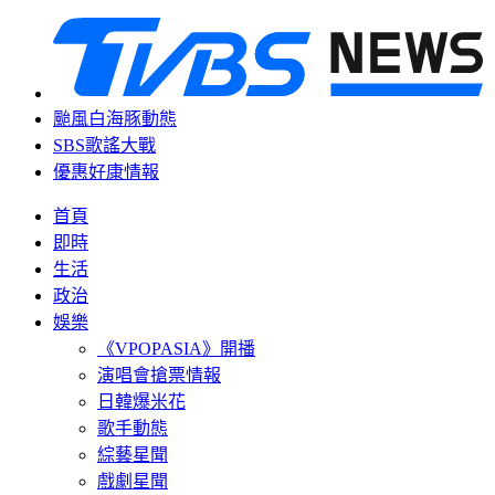
颱風白海豚動態
SBS歌謠大戰
優惠好康情報
首頁
即時
生活
政治
娛樂
《VPOPASIA》開播
演唱會搶票情報
日韓爆米花
歌手動態
綜藝星聞
戲劇星聞