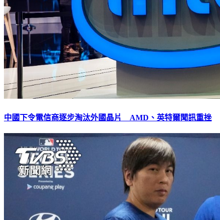
中國下令電信商逐步淘汰外國晶片 AMD、英特爾聞訊重挫