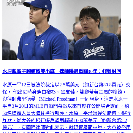
水原戴電子腳鐐微笑出庭 律師曝最重關30年：錢難討回
水原一平12日被法院裁定以2.5萬美元（約新台幣80.8萬元）交
保， 他出庭時身穿白襯衫、黑皮鞋，雙腳帶著金屬的腳鐐，
與律師弗里德曼（Michael Freedman）一同現身，這是水原一
平自3月20日的MLB首爾開幕戰以來首度在公開場合露面，約
50名媒體人員大陣仗進行報導。水原一平涉嫌違法賭博、銀行
詐欺，從大谷的銀行帳戶盜用超過1600萬美元（約新台幣5.2
億元），有國際律師對此表示，就現實層面來說，大谷被盜用