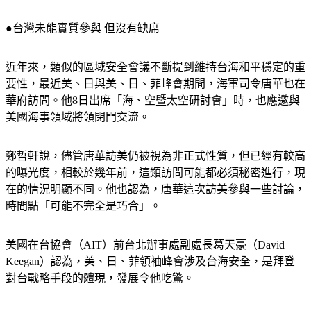
●台灣未能實質參與 但沒有缺席
近年來，類似的區域安全會議不斷提到維持台海和平穩定的重
要性，最近美、日與美、日、菲峰會期間，海軍司令唐華也在
華府訪問。他8日出席「海、空暨太空研討會」時，也應邀與
美國海事領域將領閉門交流。
鄭哲軒說，儘管唐華訪美仍被視為非正式性質，但已經有較高
的曝光度，相較於幾年前，這類訪問可能都必須秘密進行，現
在的情況明顯不同。他也認為，唐華這次訪美參與一些討論，
時間點「可能不完全是巧合」。
美國在台協會（AIT）前台北辦事處副處長葛天豪（David 
Keegan）認為，美、日、菲領袖峰會涉及台海安全，是拜登
對台戰略手段的體現，發展令他吃驚。