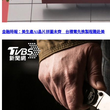
金融時報：美生產AI晶片拼圖未齊 台積電先進製程難赴美