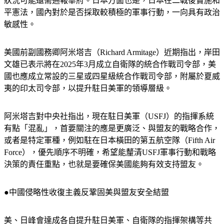
狀況可能還需通報華府。日本方面也是，日本在二戰後實施和
平憲法，國內對於是否採取較積極的軍事行動，一向具有政治
敏感性。
美國前副國務卿阿米塔吉（Richard Armitage）近期指出，岸田
文雄已表示將在2025年3月成立自衛隊的統合作戰司令部，美
國也應成立常設的三星或四星級統合作戰司令部，附屬於夏威
夷的印太司令部，以提升駐日美軍的領導層級。
阿米塔吉對中央社指出，現在駐日美軍（USFJ）的指揮系統
有點「混亂」，首要關注的應是更廣泛、與盟友的戰略合作，
或者是特定軍種，例如駐在日本橫田的第五航空隊（Fifth Air 
Force），優先順序不明確，希望能釐清USFJ軍事行動和戰略
決策的責任重點，也就是要確保美國能夠有效支持盟友。
●中國侵略性收復主義反鞏固美與盟友安全結盟
美、日峰會達成各自提升駐日美軍、自衛隊的指揮架構等共