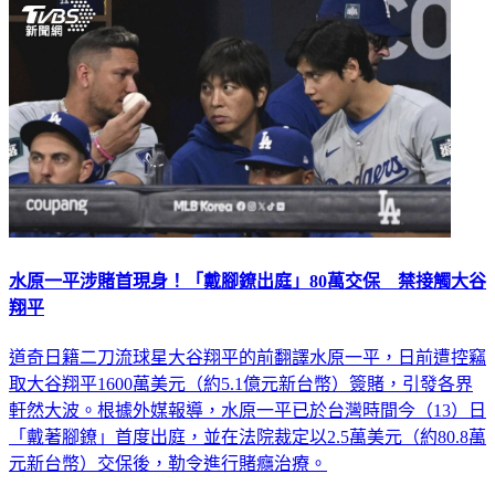
水原一平涉賭首現身！「戴腳鐐出庭」80萬交保 禁接觸大谷
翔平
道奇日籍二刀流球星大谷翔平的前翻譯水原一平，日前遭控竊
取大谷翔平1600萬美元（約5.1億元新台幣）簽賭，引發各界
軒然大波。根據外媒報導，水原一平已於台灣時間今（13）日
「戴著腳鐐」首度出庭，並在法院裁定以2.5萬美元（約80.8萬
元新台幣）交保後，勒令進行賭癮治療。