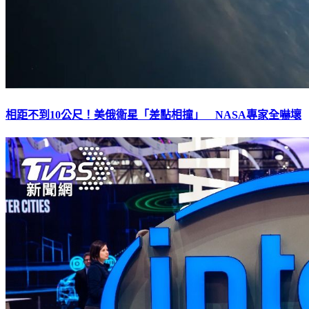
相距不到10公尺！美俄衛星「差點相撞」 NASA專家全嚇壞