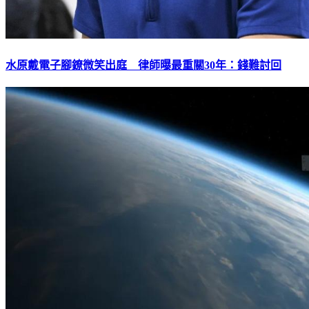
水原戴電子腳鐐微笑出庭 律師曝最重關30年：錢難討回