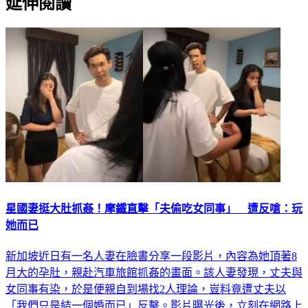
延伸閱讀
星國妻挺大肚抓姦！摩鐵直擊「夫偷吃女同事」 遭反嗆：玩
她而已
新加坡近日有一名人妻在臉書分享一段影片，內容為她頂著8
月大的孕肚，親赴汽車旅館抓姦的畫面。該人妻發現，丈夫與
女同事有染，於是便親自到場找2人理論，豈料竟遭丈夫以
「我們只是結一個婚而已」反擊。影片曝光後，立刻在網路上