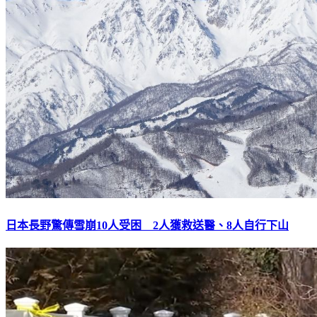
日本長野驚傳雪崩10人受困 2人獲救送醫、8人自行下山