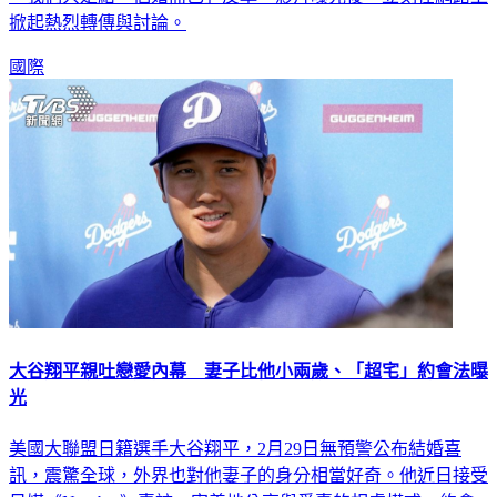
掀起熱烈轉傳與討論。
國際
大谷翔平親吐戀愛內幕 妻子比他小兩歲、「超宅」約會法曝
光
美國大聯盟日籍選手大谷翔平，2月29日無預警公布結婚喜
訊，震驚全球，外界也對他妻子的身分相當好奇。他近日接受