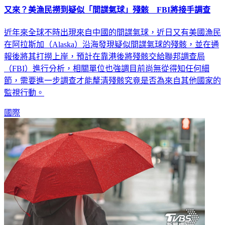
又來？美漁民撈到疑似「間諜氣球」殘骸 FBI將接手調查
近年來全球不時出現來自中國的間諜氣球，近日又有美國漁民
在阿拉斯加（Alaska）沿海發現疑似間諜氣球的殘骸，並在通
報後將其打撈上岸，預計在靠港後將殘骸交給聯邦調查局
（FBI）進行分析，相關單位也強調目前尚無從得知任何細
節，需要進一步調查才能釐清殘骸究竟是否為來自其他國家的
監視行動。
國際