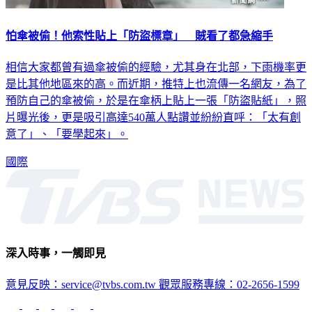
怕傘被偷！他索性貼上「防盜標章」 賊看了都急縮手
相信大家都曾有過傘被偷的經驗，尤其身在北部，下雨機率更
是比其他地區來的高。而近期，推特上也流傳一名網友，為了
預防自己的傘被偷，於是在傘柄上貼上一張「防盜貼紙」，照
片曝光後，更是吸引高達540萬人點讚並紛紛直呼：「太有創
意了」、「要學起來」。
國際
深入時事，一觸即見
意見反映：service@tvbs.com.tw
觀眾服務專線：02-2656-1599