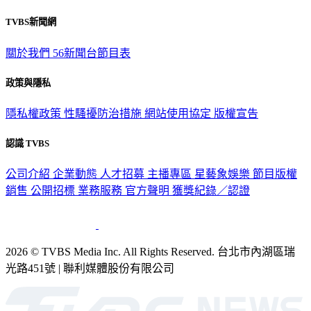
TVBS新聞網
關於我們
56新聞台節目表
政策與隱私
隱私權政策
性騷擾防治措施
網站使用協定
版權宣告
認識 TVBS
公司介紹
企業動態
人才招募
主播專區
星藝象娛樂
節目版權
銷售
公開招標
業務服務
官方聲明
獲獎紀錄／認證
2026 © TVBS Media Inc. All Rights Reserved. 台北市內湖區瑞
光路451號 | 聯利媒體股份有限公司