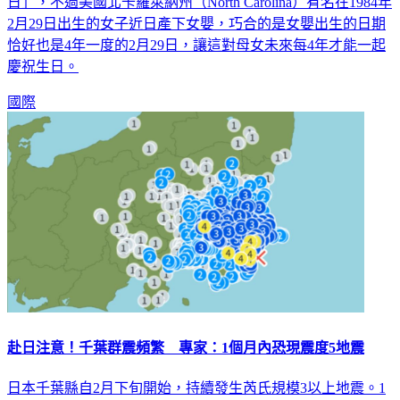
日」，不過美國北卡羅萊納州（North Carolina）有名在1984年
2月29日出生的女子近日產下女嬰，巧合的是女嬰出生的日期
恰好也是4年一度的2月29日，讓這對母女未來每4年才能一起
慶祝生日。
國際
赴日注意！千葉群震頻繁 專家：1個月內恐現震度5地震
日本千葉縣自2月下旬開始，持續發生芮氏規模3以上地震。1