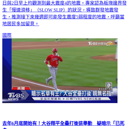
日與2日早上均觀測到最大震度4的地震。專家認為板塊邊界發
生「慢速滑移」（SLOW SLIP）的狀況，導致群發地震發
生，推測接下來幾週即可能發生震度5弱程度的地震，呼籲當
地居民多加留意。
國際
去年6月底開始有！大谷翔平全壘打後這舉動 疑暗示「已死