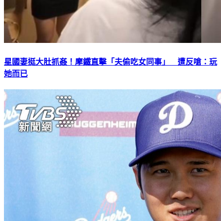
星國妻挺大肚抓姦！摩鐵直擊「夫偷吃女同事」 遭反嗆：玩
她而已