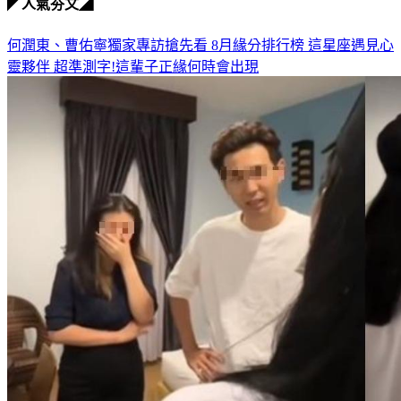
◤人氣夯文◢
何潤東、曹佑寧獨家專訪搶先看
8月緣分排行榜 這星座遇見心
靈夥伴
超準測字!這輩子正緣何時會出現