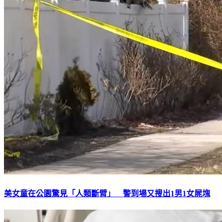
美女童在公園驚見「人類斷臂」 警到場又搜出1男1女屍塊