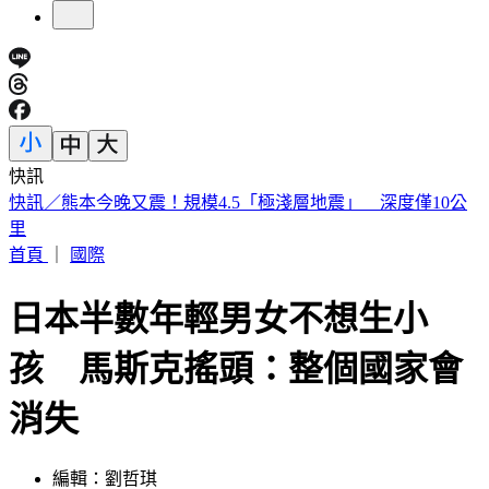
快訊
明知蘇丹紅超標4倍還賣 雲林黑心商稱「吃了不會怎樣」遭
判6月
首頁
｜
國際
日本半數年輕男女不想生小
孩 馬斯克搖頭：整個國家會
消失
編輯：劉哲琪