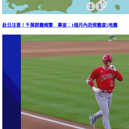
赴日注意！千葉群震頻繁 專家：1個月內恐現震度5地震