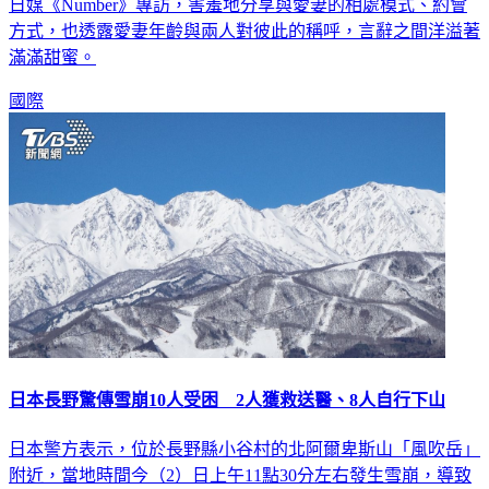
日媒《Number》專訪，害羞地分享與愛妻的相處模式、約會
方式，也透露愛妻年齡與兩人對彼此的稱呼，言辭之間洋溢著
滿滿甜蜜。
國際
日本長野驚傳雪崩10人受困 2人獲救送醫、8人自行下山
日本警方表示，位於長野縣小谷村的北阿爾卑斯山「風吹岳」
附近，當地時間今（2）日上午11點30分左右發生雪崩，導致