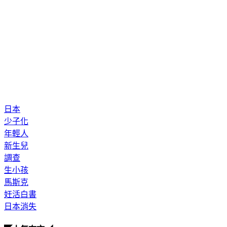
日本
少子化
年輕人
新生兒
調查
生小孩
馬斯克
妊活白書
日本消失