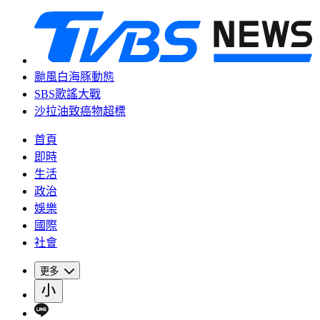
颱風白海豚動態
SBS歌謠大戰
沙拉油致癌物超標
首頁
即時
生活
政治
娛樂
國際
社會
更多