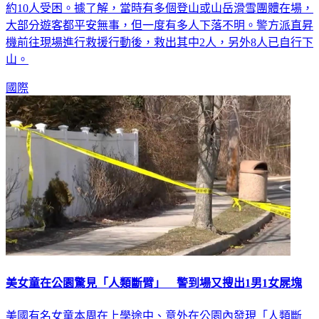
約10人受困。據了解，當時有多個登山或山岳滑雪團體在場，
大部分遊客都平安無事，但一度有多人下落不明。警方派直昇
機前往現場進行救援行動後，救出其中2人，另外8人已自行下
山。
國際
美女童在公園驚見「人類斷臂」 警到場又搜出1男1女屍塊
美國有名女童本周在上學途中、意外在公園內發現「人類斷