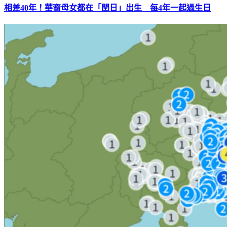
相差40年！華裔母女都在「閏日」出生 每4年一起過生日