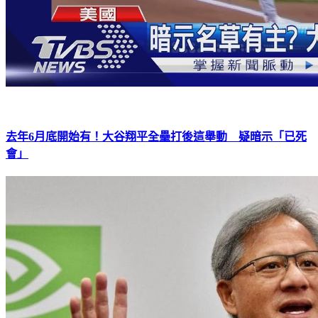
去年6月底開始有！大谷翔平全壘打後這舉動 疑暗示「已死
會」