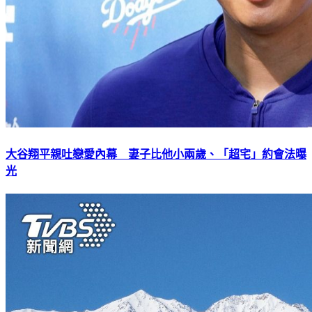
大谷翔平親吐戀愛內幕 妻子比他小兩歲、「超宅」約會法曝
光