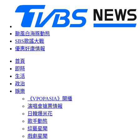
颱風白海豚動態
SBS歌謠大戰
優惠好康情報
首頁
即時
生活
政治
娛樂
《VPOPASIA》開播
演唱會搶票情報
日韓爆米花
歌手動態
綜藝星聞
戲劇星聞