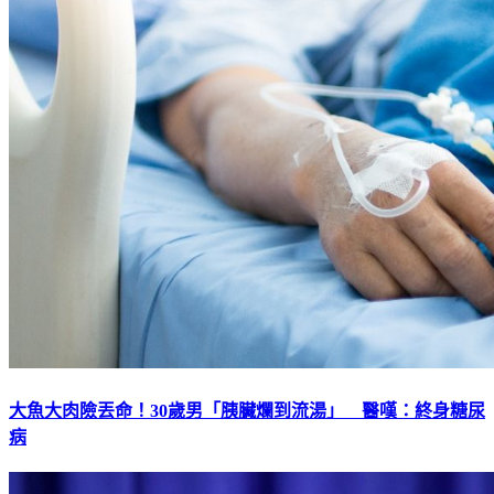
大魚大肉險丟命！30歲男「胰臟爛到流湯」 醫嘆：終身糖尿
病