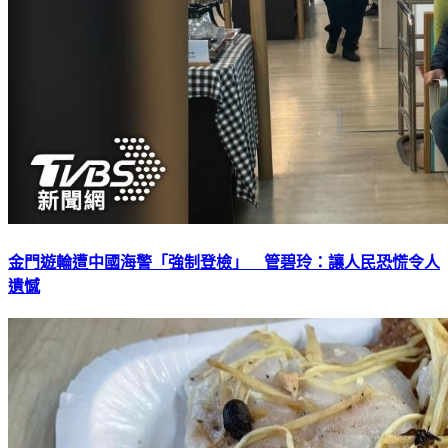
金門遊輪遭中國海警「強制登檢」 管碧玲：讓人民恐慌令人
遺憾