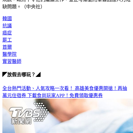
規說，政府下令他們繼續工作，並正考慮動用軍醫因應人力短
缺問題。（中央社）
韓國
抗議
癌症
罷工
首爾
醫學院
實習醫師
◤放假去哪玩？◢
全台熱門活動、人氣攻略一次看！
高雄美食優惠開搶！再抽
萬元住宿券
下載食尚玩家APP！免費領取優惠券