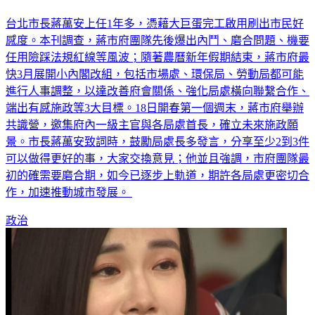
開刀
台北市長蔣萬安上任1年多，憑藉大巨蛋完工啟用刷出市民好
感度。本刊調查，蔣市府團隊先後爆出內鬥、磨合問題、機要
任用險踩法規紅線等風波；隨著農曆新年假期結束，蔣市府最
快3月展開小內閣改組，包括市場處、環保局、勞動局都可能
進行人事調整，以達改善府會關係、強化局處橫向聯繫合作、
端出有感施政等3大目標。18日開春第一個週末，蔣市府舉辦
共識營，邀集府內一級主官與各局處首長，確立未來施政願
景。市長蔣萬安致詞時，鼓勵局處長多發言，分享至少2到3件
可以做得更好的事，大家交換意見；他並且強調，市府團隊最
初的確需要磨合期，如今已逐步上軌道，期許各局處更密切合
作，加速推動城市發展。
政治