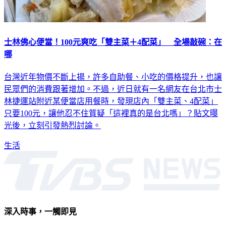
士林佛心便當！100元爽吃「雙主菜＋4配菜」 全場敲碗：在
哪
台灣近年物價不斷上揚，許多自助餐、小吃的價格提升，也讓
民眾們的消費跟著增加。不過，近日就有一名網友在台北市士
林捷運站附近某便當店用餐時，發現店內「雙主菜、4配菜」
只要100元，讓他忍不住質疑「這裡真的是台北嗎」？貼文曝
光後，立刻引發熱烈討論。
生活
深入時事，一觸即見