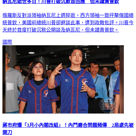
納瓦尼逝世多日！川普打破沉默首回應 但未譴責普欽
俄羅斯反對派領袖納瓦尼上週猝逝，西方領袖一致抨擊俄國總
統普欽，美國前總統川普卻避談此事，遭到政敵批評。川普今
天終於首度打破沉默公開談及納瓦尼，但未譴責普欽。
國際
蔣市府爆「3月小內閣改組」！內鬥磨合問題頻傳 2局處先被