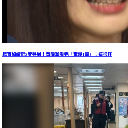
楊寶楨請辭2度哭崩！黃暐瀚看完「驚爆1事」：這很怪