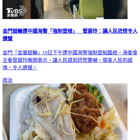
金門遊輪遭中國海警「強制登檢」 管碧玲：讓人民恐慌令人
遺憾
金門「金廈遊輪」19日下午遭中國海警強制登船臨檢，海委會
主委管碧玲晚間表示，讓人民感到恐慌驚嚇，傷害人民的感
情，令人遺憾。
政治