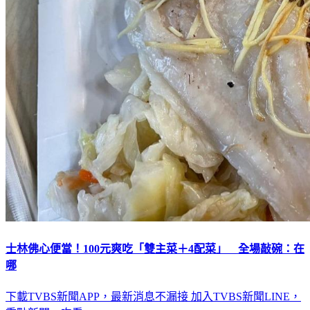
士林佛心便當！100元爽吃「雙主菜＋4配菜」 全場敲碗：在
哪