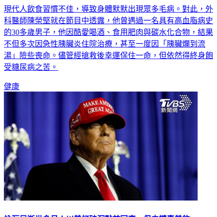
現代人飲食習慣不佳，導致身體默默出現眾多毛病。對此，外
科醫師陳榮堅就在節目中透露，他曾遇過一名具有高血脂病史
的30多歲男子，他因酷愛喝酒、食用肥肉與碳水化合物，結果
不但多次因急性胰臟炎住院治療，甚至一度因「胰臟爛到流
湯」險些喪命。儘管經搶救後幸運保住一命，但依然得終身飽
受糖尿病之苦。
健康