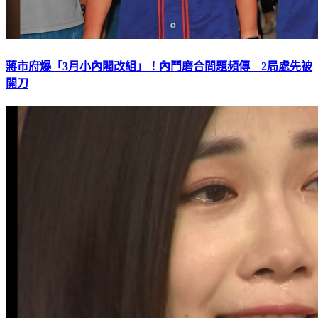
蔣市府爆「3月小內閣改組」！內鬥磨合問題頻傳 2局處先被
開刀