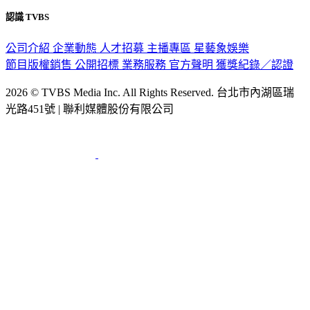
隱私權政策
性騷擾防治措施
網站使用協定
版權宣告
認識 TVBS
公司介紹
企業動態
人才招募
主播專區
星藝象娛樂
節目版權銷售
公開招標
業務服務
官方聲明
獲獎紀錄／認證
2026 © TVBS Media Inc. All Rights Reserved. 台北市內湖區瑞
光路451號 | 聯利媒體股份有限公司