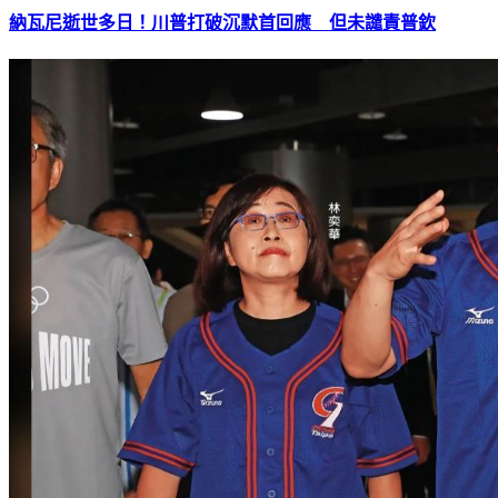
納瓦尼逝世多日！川普打破沉默首回應 但未譴責普欽