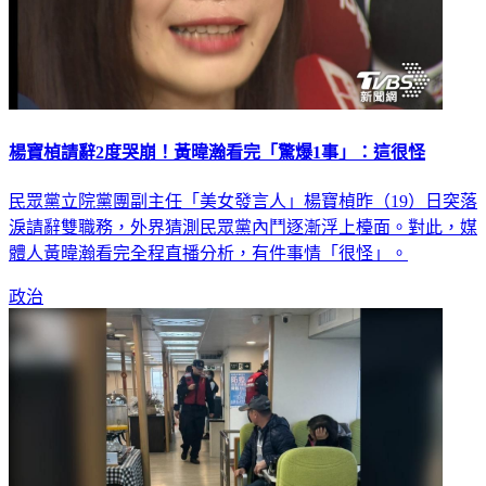
楊寶楨請辭2度哭崩！黃暐瀚看完「驚爆1事」：這很怪
民眾黨立院黨團副主任「美女發言人」楊寶楨昨（19）日突落
淚請辭雙職務，外界猜測民眾黨內鬥逐漸浮上檯面。對此，媒
體人黃暐瀚看完全程直播分析，有件事情「很怪」。
政治