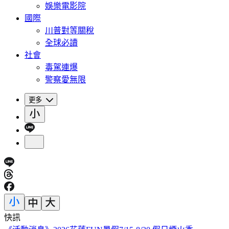
娛樂電影院
國際
川普對等關稅
全球必讀
社會
毒駕連爆
警察愛無限
更多
快訊