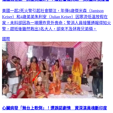
美國一起2死火警引起社會關注，年僅6歲傑米森（Jamison
Keiser）和4歲弟弟朱利安（Julian Keiser）因寒流低溫放假在
家，未料卻因為一場爆炸意外喪命；警消人員接獲通報得知火
警，趕抵後雖然救出3名大人，卻來不及拯救兄弟倆。
國際
心臟病發「舞台上軟倒」！遭誤認劇情 資深演員魂斷印度