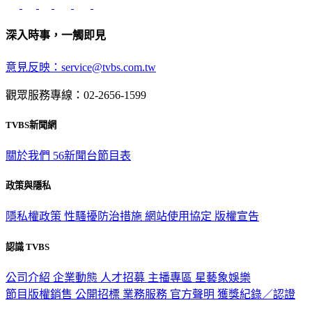
深入時事，一觸即見
意見反映：service@tvbs.com.tw
觀眾服務專線：02-2656-1599
TVBS新聞網
關於我們
56新聞台節目表
政策與隱私
隱私權政策
性騷擾防治措施
網站使用協定
版權宣告
認識 TVBS
公司介紹
企業動態
人才招募
主播專區
星藝象娛樂
節目版權銷售
公開招標
業務服務
官方聲明
獲獎紀錄／認證