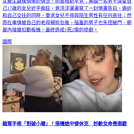
女產生謎樣情愫的情況，則是相對罕見；美國一名男子深愛自
己17歲的女兒近乎痴狂，竟洋洋灑灑寫了一封情書告白、逼迫
和自己交往的同時，要求女兒不得與陌生男性有任何來往；然
而在事情被自己的老母親抓包後，惱羞的男子也失控破門、朝
屋內接連扣動板機，最終造成1死2傷的慘劇。
國際
縮胃手術「割破小腸」！搭機途中慘休克 妙齡女命喪南歐