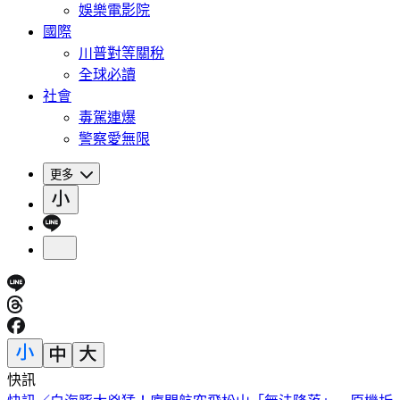
娛樂電影院
國際
川普對等關稅
全球必讀
社會
毒駕連爆
警察愛無限
更多
快訊