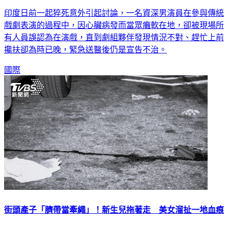
印度日前一起猝死意外引起討論，一名資深男演員在參與傳統
戲劇表演的過程中，因心臟病發而當眾癱軟在地，卻被現場所
有人員誤認為在演戲，直到劇組夥伴發現情況不對、趕忙上前
攙扶卻為時已晚，緊急送醫後仍是宣告不治。
國際
街頭產子「臍帶當牽繩」！新生兒拖著走 美女溜扯一地血痕