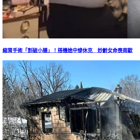
縮胃手術「割破小腸」！搭機途中慘休克 妙齡女命喪南歐