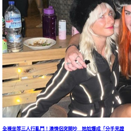
全裸坐等三人行亂鬥！澳情侶突開吵 她尬爆成「分手見證