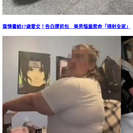
寫情書給17歲愛女！告白遭抓包 美男惱羞索命「掃射全家」