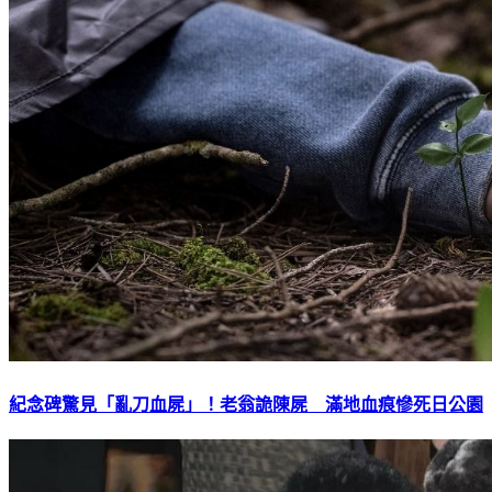
紀念碑驚見「亂刀血屍」！老翁詭陳屍 滿地血痕慘死日公園