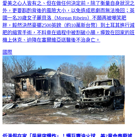
愛美之心人皆有之、但在做任何決定前，除了衡量自身狀況之
外，更要斟酌背後的風險大小，以免造成悲劇而無法挽回；英
國一名20歲女子麗貝洛（Morgan Ribeiro）不願再被嘲笑肥
胖，毅然決然豪擲2500英鎊（約10萬新台幣）到土耳其進行減
肥的縮胃手術，不料竟在過程中被割破小腸，導致在回家的班
機上休克、迫降在塞爾維亞送醫後不治身亡。
國際
低溫假在家「房屋突爆炸」！爆巨響淪火球 美2童命喪廢墟