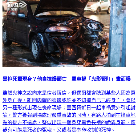
黑袍死靈現身？他自撞爆頭亡 墨車禍「鬼影緊盯」畫面曝
雖然鬼神之說向來是信者恆信，但偶爾都會聽到某些人因為意
外身亡後，離開肉體的靈魂或許並不知道自己已經身亡，會以
另一種形式出現在喪命現場；墨西哥近日一起車禍意外引起討
論，警方獲報到場處理嚴重事故的同時，有路人拍到在撞車地
點的後方不遠處，疑似出現一個身穿黑色長袍的詭異身影，懷
疑有可能是死者的冤魂、又或者是奉命收割的死神。