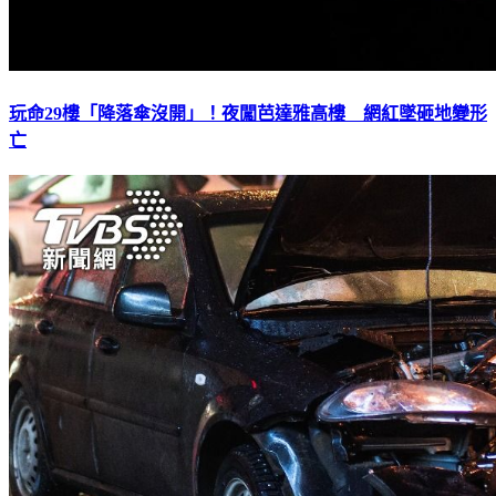
玩命29樓「降落傘沒開」！夜闖芭達雅高樓 網紅墜砸地變形
亡