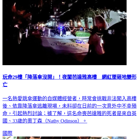
玩命29樓「降落傘沒開」！夜闖芭達雅高樓 網紅墜砸地變形
亡
一名熱愛跳傘運動的自媒體經營者，時常會挑戰非法闖入高樓
後、依靠降落傘逃離現場，未料卻在日前的一次意外中不幸殞
命，引起熱烈討論；據了解，這名命喪芭達雅的死者是來自英
國、33歲的奧丁森（Nathy Odinson）。
國際