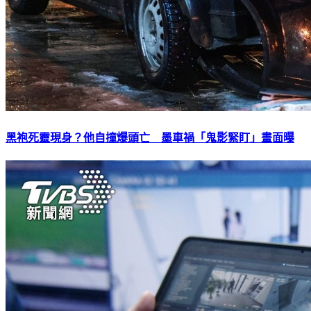
黑袍死靈現身？他自撞爆頭亡 墨車禍「鬼影緊盯」畫面曝