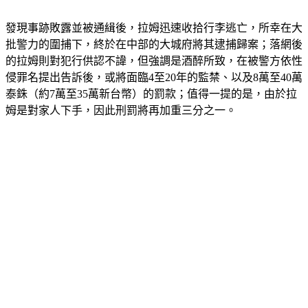
發現事跡敗露並被通緝後，拉姆迅速收拾行李逃亡，所幸在大
批警力的圍捕下，終於在中部的大城府將其逮捕歸案；落網後
的拉姆則對犯行供認不諱，但強調是酒醉所致，在被警方依性
侵罪名提出告訴後，或將面臨4至20年的監禁、以及8萬至40萬
泰銖（約7萬至35萬新台幣）的罰款；值得一提的是，由於拉
姆是對家人下手，因此刑罰將再加重三分之一。