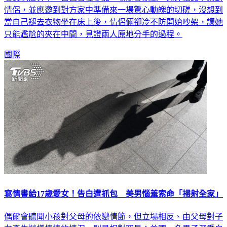
情侶，並應邀到對方家中準備來一場驚心動魄的切磋，沒想到
當自己褪去衣物坐在床上後，情侶倆卻冷不防開始吵架，讓她
只能尷尬的夾在中間，見證兩人原地分手的過程。
國際
寫情書給17歲愛女！告白遭抓包 美男惱羞索命「掃射全家」
偶爾會聽聞小孩對父母的依戀情節，但立場相反、由父母對子