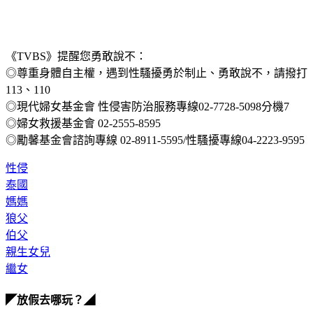
《TVBS》提醒您勇敢說不：
◎尊重身體自主權，遇到性騷擾勇於制止、勇敢說不，請撥打
113、110
◎現代婦女基金會 性侵害防治服務專線02-7728-5098分機7
◎婦女救援基金會 02-2555-8595
◎勵馨基金會諮詢專線 02-8911-5595/性騷擾專線04-2223-9595
性侵
泰國
媽媽
狼父
伯父
親生女兒
繼女
◤放假去哪玩？◢