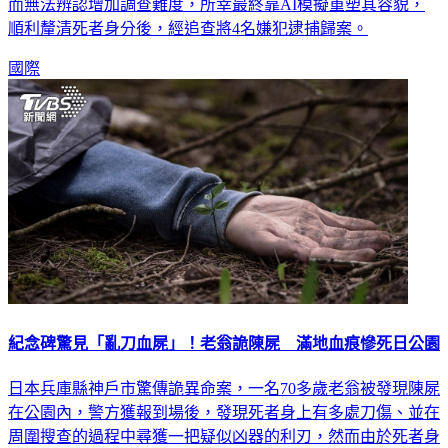
而無法辨認增加調查難度，所幸最終靠AI模擬重塑其容貌，
順利釐清死者身分後，經追查將4名嫌犯逮捕歸案。
國際
紀念碑驚見「亂刀血屍」！老翁詭陳屍 滿地血痕慘死日公園
日本兵庫縣神戶市驚傳詭異命案，一名70多歲老翁被發現陳屍
在公園內，警方獲報到場後，發現死者身上有多處刀傷、並在
周圍搜查的過程中尋獲一把疑似凶器的利刃，然而由於死者身