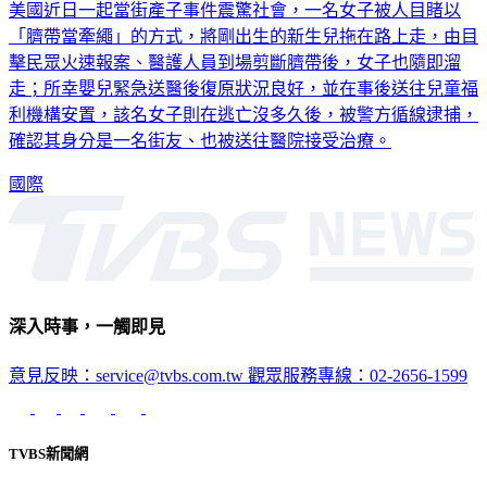
美國近日一起當街產子事件震驚社會，一名女子被人目睹以
「臍帶當牽繩」的方式，將剛出生的新生兒拖在路上走，由目
擊民眾火速報案、醫護人員到場剪斷臍帶後，女子也隨即溜
走；所幸嬰兒緊急送醫後復原狀況良好，並在事後送往兒童福
利機構安置，該名女子則在逃亡沒多久後，被警方循線逮捕，
確認其身分是一名街友、也被送往醫院接受治療。
國際
深入時事，一觸即見
意見反映：service@tvbs.com.tw
觀眾服務專線：02-2656-1599
TVBS新聞網