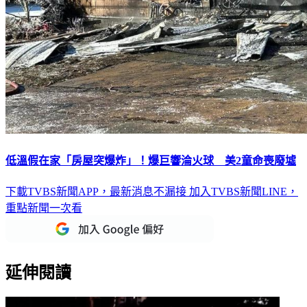
低溫假在家「房屋突爆炸」！爆巨響淪火球 美2童命喪廢墟
下載TVBS新聞APP，最新消息不漏接
加入TVBS新聞LINE，
重點新聞一次看
延伸閱讀