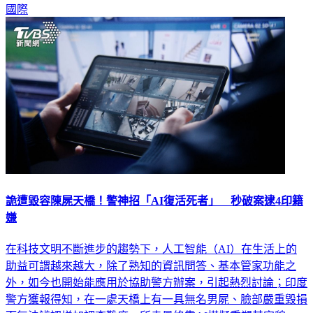
國際
詭遭毀容陳屍天橋！警神招「AI復活死者」 秒破案逮4印籍
嫌
在科技文明不斷進步的趨勢下，人工智能（AI）在生活上的
助益可謂越來越大，除了熟知的資訊問答、基本管家功能之
外，如今也開始能應用於協助警方辦案，引起熱烈討論；印度
警方獲報得知，在一處天橋上有一具無名男屍、臉部嚴重毀損