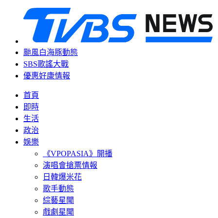
颱風白海豚動態
SBS歌謠大戰
優惠好康情報
首頁
即時
生活
政治
娛樂
《VPOPASIA》開播
演唱會搶票情報
日韓爆米花
歌手動態
綜藝星聞
戲劇星聞