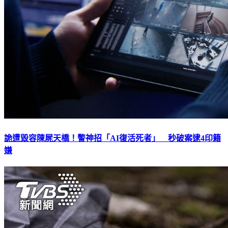
詭遭毀容陳屍天橋！警神招「AI復活死者」 秒破案逮4印籍
嫌