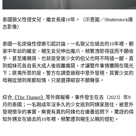
泰國狼父性侵女兒、繼女長達10年。（示意圖／Shutterstock達
志影像）
泰國一名逆倫性侵案引起討論，一名狼父在過去的10年裡，朝
家中年幼的繼女、親生女兒伸出魔爪，頻繁洩慾得逞而不願收
手，甚至連親哥、也就是受害少女的伯父也時不時插一腳，直
到姐妹花各自長大成人後逃離魔窟，才讓整件事情攤開在陽光
下；匪夷所思的是，警方在調查過程中意外發現，其實少女的
母親從頭到尾都知情，只是選擇縱容不願聲張。
綜合
《The Thaiger》
等外媒報導，事件發生在去（2023）年9
月的泰國；一名剛成年沒多久的少女逃到阿姨家居住，被意外
發現懷孕的事實，察覺有異的阿姨也在連番追問下，驚訝的得
知外甥女在過去的10年裡，頻繁遭到親生父親的侵犯。