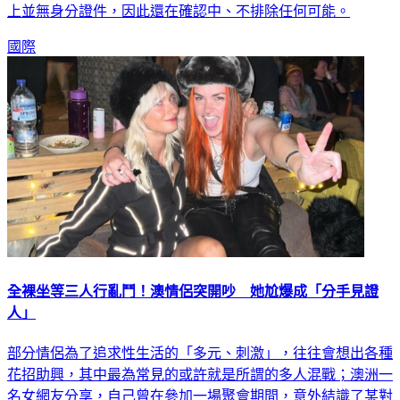
上並無身分證件，因此還在確認中、不排除任何可能。
國際
全裸坐等三人行亂鬥！澳情侶突開吵 她尬爆成「分手見證
人」
部分情侶為了追求性生活的「多元、刺激」，往往會想出各種
花招助興，其中最為常見的或許就是所謂的多人混戰；澳洲一
名女網友分享，自己曾在參加一場聚會期間，意外結識了某對