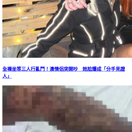
全裸坐等三人行亂鬥！澳情侶突開吵 她尬爆成「分手見證
人」