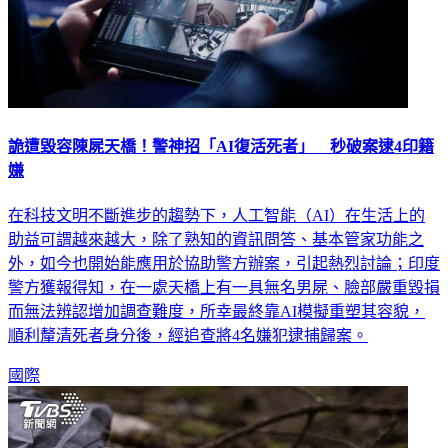
詭遭毀容陳屍天橋！警神招「AI復活死者」 秒破案逮4印籍
嫌
在科技文明不斷進步的趨勢下，人工智能（AI）在生活上的
助益可謂越來越大，除了熟知的資訊問答、基本管家功能之
外，如今也開始能應用於協助警方辦案，引起熱烈討論；印度
警方獲報得知，在一處天橋上有一具無名男屍、臉部嚴重毀損
而無法辨認增加調查難度，所幸最終靠AI模擬重塑其容貌，
順利釐清死者身分後，經追查將4名嫌犯逮捕歸案。
國際