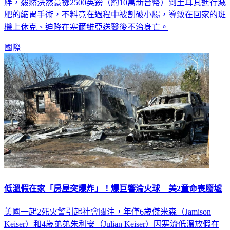
國一名20歲女子麗貝洛（Morgan Ribeiro）不願再被嘲笑肥
胖，毅然決然豪擲2500英鎊（約10萬新台幣）到土耳其進行減
肥的縮胃手術，不料竟在過程中被割破小腸，導致在回家的班
機上休克、迫降在塞爾維亞送醫後不治身亡。
國際
低溫假在家「房屋突爆炸」！爆巨響淪火球 美2童命喪廢墟
美國一起2死火警引起社會關注，年僅6歲傑米森（Jamison