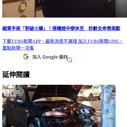
縮胃手術「割破小腸」！搭機途中慘休克 妙齡女命喪南歐
下載TVBS新聞APP，最新消息不漏接
加入TVBS新聞LINE，
重點新聞一次看
延伸閱讀