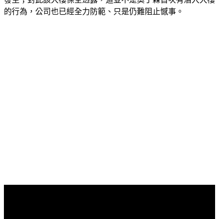
發生；對此該大樓保全透露，這並不是奧丁森首次有潛入大樓
的行為，公司也已經全力防範、只是仍難阻止憾事。