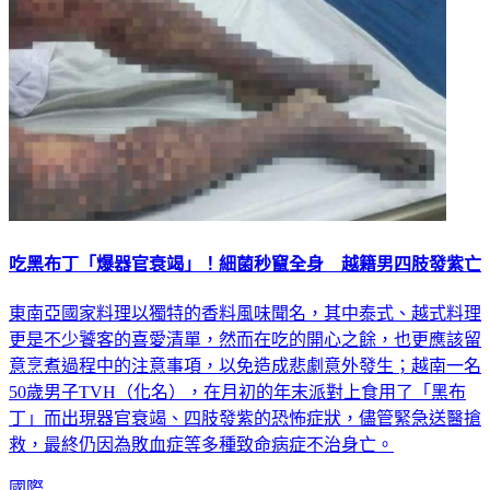
吃黑布丁「爆器官衰竭」！細菌秒竄全身 越籍男四肢發紫亡
東南亞國家料理以獨特的香料風味聞名，其中泰式、越式料理
更是不少饕客的喜愛清單，然而在吃的開心之餘，也更應該留
意烹煮過程中的注意事項，以免造成悲劇意外發生；越南一名
50歲男子TVH（化名），在月初的年末派對上食用了「黑布
丁」而出現器官衰竭、四肢發紫的恐怖症狀，儘管緊急送醫搶
救，最終仍因為敗血症等多種致命病症不治身亡。