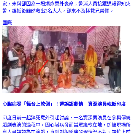
Keiser）和4歲弟弟朱利安（Julian Keiser）因寒流低溫放假在
家，未料卻因為一場爆炸意外喪命；警消人員接獲通報得知火
警，趕抵後雖然救出3名大人，卻來不及拯救兄弟倆。
國際
心臟病發「舞台上軟倒」！遭誤認劇情 資深演員魂斷印度
印度日前一起猝死意外引起討論，一名資深男演員在參與傳統
戲劇表演的過程中，因心臟病發而當眾癱軟在地，卻被現場所