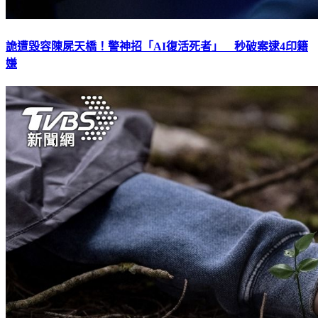
詭遭毀容陳屍天橋！警神招「AI復活死者」 秒破案逮4印籍
嫌