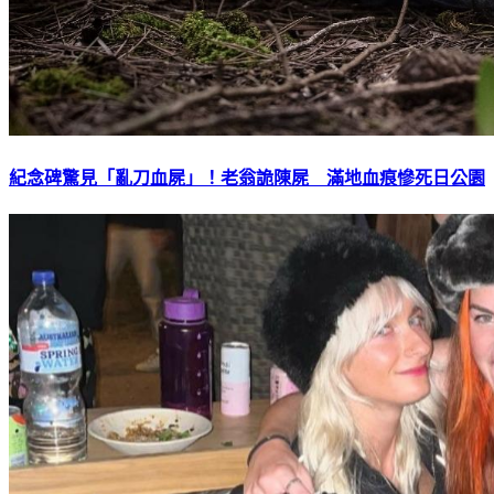
紀念碑驚見「亂刀血屍」！老翁詭陳屍 滿地血痕慘死日公園