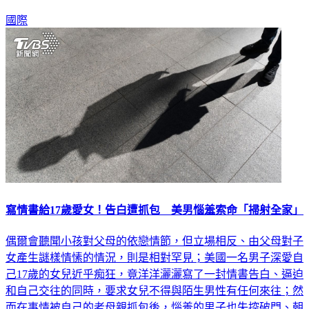
足足等了將近90分鐘才排除狀況，詳情仍待調查。
國際
寫情書給17歲愛女！告白遭抓包 美男惱羞索命「掃射全家」
偶爾會聽聞小孩對父母的依戀情節，但立場相反、由父母對子
女產生謎樣情愫的情況，則是相對罕見；美國一名男子深愛自
己17歲的女兒近乎痴狂，竟洋洋灑灑寫了一封情書告白、逼迫
和自己交往的同時，要求女兒不得與陌生男性有任何來往；然