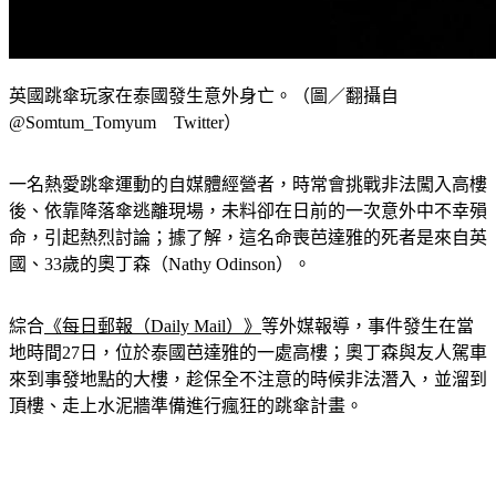
英國跳傘玩家在泰國發生意外身亡。（圖／翻攝自
@Somtum_Tomyum Twitter）
一名熱愛跳傘運動的自媒體經營者，時常會挑戰非法闖入高樓
後、依靠降落傘逃離現場，未料卻在日前的一次意外中不幸殞
命，引起熱烈討論；據了解，這名命喪芭達雅的死者是來自英
國、33歲的奧丁森（Nathy Odinson）。
綜合
《每日郵報（Daily Mail）》
等外媒報導，事件發生在當
地時間27日，位於泰國芭達雅的一處高樓；奧丁森與友人駕車
來到事發地點的大樓，趁保全不注意的時候非法潛入，並溜到
頂樓、走上水泥牆準備進行瘋狂的跳傘計畫。