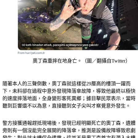
奧丁森重摔在地身亡。（圖／翻攝自Twitter）
隨著本人的三聲倒數，奧丁森就這樣從29層高的樓頂一躍而
下，未料卻在過程中意外發現降落傘故障，導致他最終以極快
的速度摔落地面，全身變形客死異鄉；據目擊民眾表示，當時
聽到巨響還不以為意，直接聽到女子尖叫才察覺意外發生。
警方接獲通報趕抵現場後，發現已經明顯死亡的奧丁森，遺體
旁則有一個沒能完全展開的降落傘，推測是設備故障導致悲劇