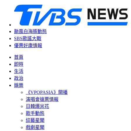
颱風白海豚動態
SBS歌謠大戰
優惠好康情報
首頁
即時
生活
政治
娛樂
《VPOPASIA》開播
演唱會搶票情報
日韓爆米花
歌手動態
綜藝星聞
戲劇星聞