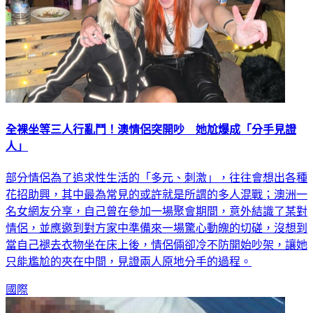
全裸坐等三人行亂鬥！澳情侶突開吵 她尬爆成「分手見證
人」
部分情侶為了追求性生活的「多元、刺激」，往往會想出各種
花招助興，其中最為常見的或許就是所謂的多人混戰；澳洲一
名女網友分享，自己曾在參加一場聚會期間，意外結識了某對
情侶，並應邀到對方家中準備來一場驚心動魄的切磋，沒想到
當自己褪去衣物坐在床上後，情侶倆卻冷不防開始吵架，讓她
只能尷尬的夾在中間，見證兩人原地分手的過程。
國際