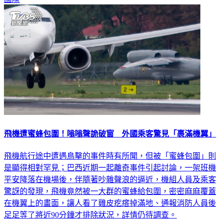
國際
飛機遭蜜蜂包圍！嗡嗡聲詭破窗 外國乘客驚見「裹滿機翼」
飛機航行途中遭遇鳥擊的事件時有所聞，但被「蜜蜂包圍」則
是顯得相對罕見；巴西近期一起離奇事件引起討論，一架班機
平安降落在機場後，伴隨著吵雜聲浪的逼近，機組人員及乘客
驚訝的發現，飛機竟然被一大群的蜜蜂給包圍，密密麻麻覆蓋
在機翼上的畫面，讓人看了雞皮疙瘩掉滿地、通報消防人員後