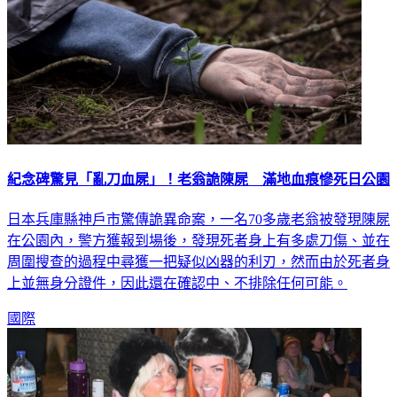
紀念碑驚見「亂刀血屍」！老翁詭陳屍 滿地血痕慘死日公園
日本兵庫縣神戶市驚傳詭異命案，一名70多歲老翁被發現陳屍
在公園內，警方獲報到場後，發現死者身上有多處刀傷、並在
周圍搜查的過程中尋獲一把疑似凶器的利刃，然而由於死者身
上並無身分證件，因此還在確認中、不排除任何可能。
國際