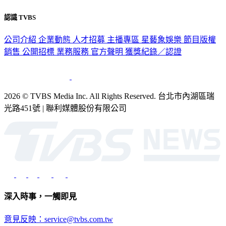
隱私權政策
性騷擾防治措施
網站使用協定
版權宣告
認識 TVBS
公司介紹
企業動態
人才招募
主播專區
星藝象娛樂
節目版權
銷售
公開招標
業務服務
官方聲明
獲獎紀錄／認證
2026 © TVBS Media Inc. All Rights Reserved. 台北市內湖區瑞
光路451號 | 聯利媒體股份有限公司
深入時事，一觸即見