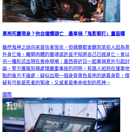
黑袍死靈現身？他自撞爆頭亡 墨車禍「鬼影緊盯」畫面曝
雖然鬼神之說向來是信者恆信，但偶爾都會聽到某些人因為意
外身亡後，離開肉體的靈魂或許並不知道自己已經身亡，會以
另一種形式出現在喪命現場；墨西哥近日一起車禍意外引起討
論，警方獲報到場處理嚴重事故的同時，有路人拍到在撞車地
點的後方不遠處，疑似出現一個身穿黑色長袍的詭異身影，懷
疑有可能是死者的冤魂、又或者是奉命收割的死神。
國際