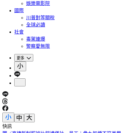
娛樂電影院
國際
川普對等關稅
全球必讀
社會
毒駕連爆
警察愛無限
更多
快訊