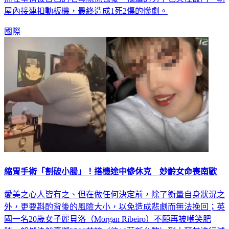
而在事情被自己的老母親抓包後，惱羞的男子也失控破門、朝
屋內接連扣動板機，最終造成1死2傷的慘劇。
國際
縮胃手術「割破小腸」！搭機途中慘休克 妙齡女命喪南歐
愛美之心人皆有之、但在做任何決定前，除了衡量自身狀況之
外，更要斟酌背後的風險大小，以免造成悲劇而無法挽回；英