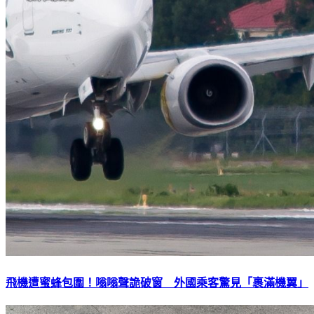
飛機遭蜜蜂包圍！嗡嗡聲詭破窗 外國乘客驚見「裹滿機翼」