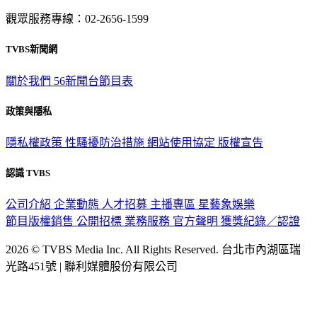
意見反映：service@tvbs.com.tw
觀眾服務專線：02-2656-1599
TVBS新聞網
關於我們
56新聞台節目表
政策與隱私
隱私權政策
性騷擾防治措施
網站使用協定
版權宣告
認識 TVBS
公司介紹
企業動態
人才招募
主播專區
星藝象娛樂
節目版權銷售
公開招標
業務服務
官方聲明
獲獎紀錄／認證
2026 © TVBS Media Inc. All Rights Reserved. 台北市內湖區瑞
光路451號 | 聯利媒體股份有限公司