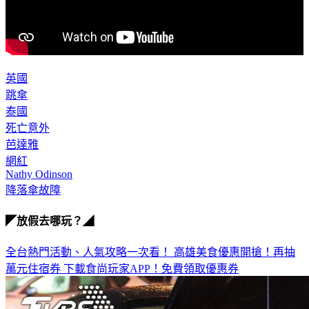
英國
跳傘
泰國
死亡意外
芭達雅
網紅
Nathy Odinson
降落傘故障
◤放假去哪玩？◢
全台熱門活動、人氣攻略一次看！
高雄美食優惠開搶！再抽
萬元住宿券
下載食尚玩家APP！免費領取優惠券