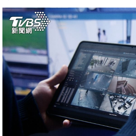
黑袍死靈現身？他自撞爆頭亡 墨車禍「鬼影緊盯」畫面曝