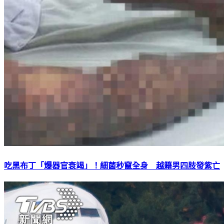
吃黑布丁「爆器官衰竭」！細菌秒竄全身 越籍男四肢發紫亡