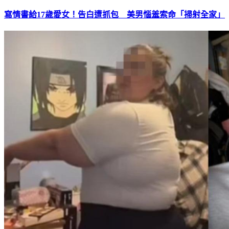
寫情書給17歲愛女！告白遭抓包 美男惱羞索命「掃射全家」